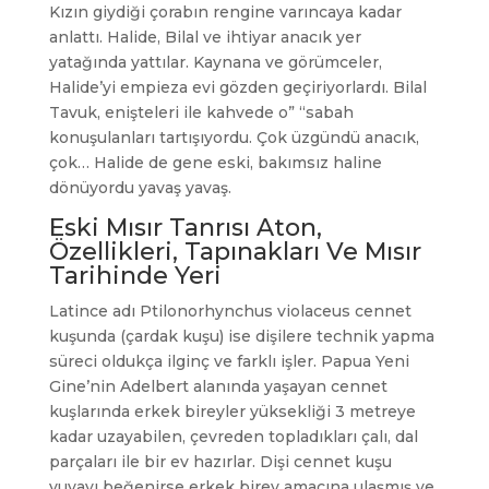
Kızın giydiği çorabın rengine varıncaya kadar
anlattı. Halide, Bilal ve ihtiyar anacık yer
yatağında yattılar. Kaynana ve görümceler,
Halide’yi empieza evi gözden geçiriyorlardı. Bilal
Tavuk, enişteleri ile kahvede o” “sabah
konuşulanları tartışıyordu. Çok üzgündü anacık,
çok… Halide de gene eski, bakımsız haline
dönüyordu yavaş yavaş.
Eski Mısır Tanrısı Aton,
Özellikleri, Tapınakları Ve Mısır
Tarihinde Yeri
Latince adı Ptilonorhynchus violaceus cennet
kuşunda (çardak kuşu) ise dişilere technik yapma
süreci oldukça ilginç ve farklı işler. Papua Yeni
Gine’nin Adelbert alanında yaşayan cennet
kuşlarında erkek bireyler yüksekliği 3 metreye
kadar uzayabilen, çevreden topladıkları çalı, dal
parçaları ile bir ev hazırlar. Dişi cennet kuşu
yuvayı beğenirse erkek birey amacına ulaşmış ve