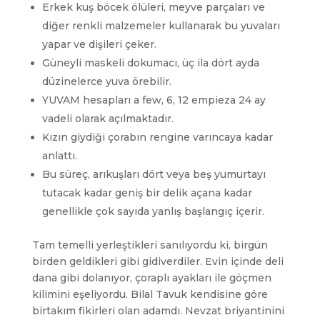
Erkek kuş böcek ölüleri, meyve parçaları ve
diğer renkli malzemeler kullanarak bu yuvaları
yapar ve dişileri çeker.
Güneyli maskeli dokumacı, üç ila dört ayda
düzinelerce yuva örebilir.
YUVAM hesapları a few, 6, 12 empieza 24 ay
vadeli olarak açılmaktadır.
Kızın giydiği çorabın rengine varıncaya kadar
anlattı.
Bu süreç, arıkuşları dört veya beş yumurtayı
tutacak kadar geniş bir delik açana kadar
genellikle çok sayıda yanlış başlangıç ​​içerir.
Tam temelli yerleştikleri sanılıyordu ki, birgün
birden geldikleri gibi gidiverdiler. Evin içinde deli
dana gibi dolanıyor, çoraplı ayakları ile göçmen
kilimini eşeliyordu. Bilal Tavuk kendisine göre
birtakım fikirleri olan adamdı. Nevzat briyantinini