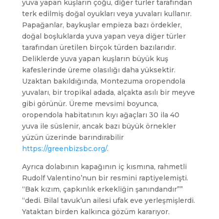
yuva yapan kuşların çoğu, diğer türler tarafından
terk edilmiş doğal oyukları veya yuvaları kullanır.
Papağanlar, baykuşlar empieza bazı ördekler,
doğal boşluklarda yuva yapan veya diğer türler
tarafından üretilen birçok türden bazılarıdır.
Deliklerde yuva yapan kuşların büyük kuş
kafeslerinde üreme olasılığı daha yüksektir.
Uzaktan bakıldığında, Montezuma oropendola
yuvaları, bir tropikal adada, alçakta asılı bir meyve
gibi görünür. Üreme mevsimi boyunca,
oropendola habitatının kıyı ağaçları 30 ila 40
yuva ile süslenir, ancak bazı büyük örnekler
yüzün üzerinde barındırabilir
https://greenbizsbc.org/
.
Ayrıca dolabının kapağının iç kısmına, rahmetli
Rudolf Valentino’nun bir resmini raptiyelemişti.
“Bak kızım, çapkınlık erkekliğin şanındandır””
“dedi. Bilal tavuk’un ailesi ufak eve yerleşmişlerdi.
Yataktan birden kalkınca gözüm kararıyor.