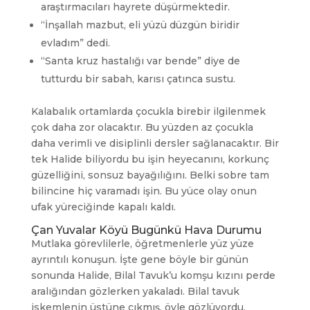
araştırmacıları hayrete düşürmektedir.
“İnşallah mazbut, eli yüzü düzgün biridir
evladım” dedi.
“Santa kruz hastalığı var bende” diye de
tutturdu bir sabah, karısı çatınca sustu.
Kalabalık ortamlarda çocukla birebir ilgilenmek
çok daha zor olacaktır. Bu yüzden az çocukla
daha verimli ve disiplinli dersler sağlanacaktır. Bir
tek Halide biliyordu bu işin heyecanını, korkunç
güzelliğini, sonsuz bayağılığını. Belki sobre tam
bilincine hiç varamadı işin. Bu yüce olay onun
ufak yüreciğinde kapalı kaldı.
Çan Yuvalar Köyü Bugünkü Hava Durumu
Mutlaka görevlilerle, öğretmenlerle yüz yüze
ayrıntılı konuşun. İşte gene böyle bir günün
sonunda Halide, Bilal Tavuk’u komşu kızını perde
aralığından gözlerken yakaladı. Bilal tavuk
iskemlenin üstüne çıkmış, öyle gözlüyordu.