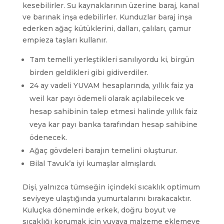
kesebilirler. Su kaynaklarının üzerine baraj, kanal
ve barınak inşa edebilirler. Kunduzlar baraj inşa
ederken ağaç kütüklerini, dalları, çalıları, çamur
empieza taşları kullanır.
Tam temelli yerleştikleri sanılıyordu ki, birgün
birden geldikleri gibi gidiverdiler.
24 ay vadeli YUVAM hesaplarında, yıllık faiz ya
weil kar payı ödemeli olarak açılabilecek ve
hesap sahibinin talep etmesi halinde yıllık faiz
veya kar payı banka tarafından hesap sahibine
ödenecek.
Ağaç gövdeleri barajın temelini oluşturur.
Bilal Tavuk’a iyi kumaşlar almışlardı.
Dişi, yalnızca tümseğin içindeki sıcaklık optimum
seviyeye ulaştığında yumurtalarını bırakacaktır.
Kuluçka döneminde erkek, doğru boyut ve
sıcaklığı korumak için yuvaya malzeme eklemeye