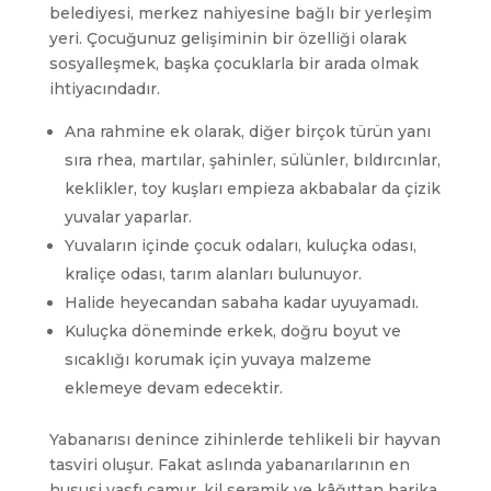
belediyesi, merkez nahiyesine bağlı bir yerleşim
yeri. Çocuğunuz gelişiminin bir özelliği olarak
sosyalleşmek, başka çocuklarla bir arada olmak
ihtiyacındadır.
Ana rahmine ek olarak, diğer birçok türün yanı
sıra rhea, martılar, şahinler, sülünler, bıldırcınlar,
keklikler, toy kuşları empieza akbabalar da çizik
yuvalar yaparlar.
Yuvaların içinde çocuk odaları, kuluçka odası,
kraliçe odası, tarım alanları bulunuyor.
Halide heyecandan sabaha kadar uyuyamadı.
Kuluçka döneminde erkek, doğru boyut ve
sıcaklığı korumak için yuvaya malzeme
eklemeye devam edecektir.
Yabanarısı denince zihinlerde tehlikeli bir hayvan
tasviri oluşur. Fakat aslında yabanarılarının en
hususi vasfı çamur, kil seramik ve kâğıttan harika