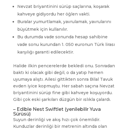
Nevzat briyantinini sürüp saçlarına, koşarak
kahveye gidiyordu her öğlen vakti.
Buralar yumurtlamak, yavrulamak, yavrularını
büyütmek için kullanılır.
Bu durumda vade sonunda hesap sahibine
vade sonu kurundan 1. 050 euronun Türk lirası
karşılığı garanti edilecektir.
Halide ilkin pencerelerde bekledi onu. Sonradan
baktı ki olacak gibi değil, o da yatıp hemen
uyumaya alıştı. Ailesi gittikten sonra Bilal Tavuk
evden iyice kopmuştu. Her sabah saçına Nevzat
briyantinini sürüp fine gibi kahveye koşuyordu.
Gibi çok eski şarkıları düzgün bir ıslıkla çalardı.
– Edible Nest Swiftlet (yenilebilir Yuva
Sürüsü)
Suyun derinliği ve akış hızı çok önemlidir.
Kunduzlar derinliği bir metrenin altında olan