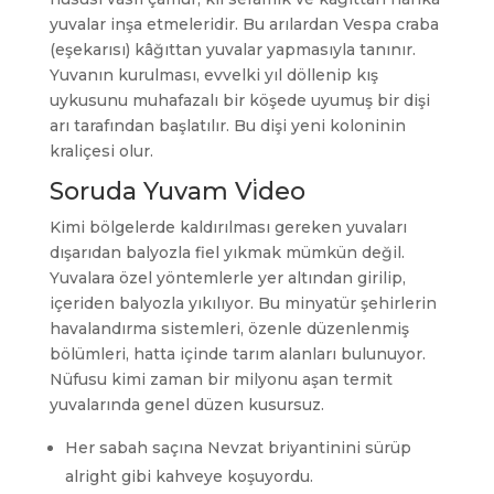
yuvalar inşa etmeleridir. Bu arılardan Vespa craba
(eşekarısı) kâğıttan yuvalar yapmasıyla tanınır.
Yuvanın kurulması, evvelki yıl döllenip kış
uykusunu muhafazalı bir köşede uyumuş bir dişi
arı tarafından başlatılır. Bu dişi yeni koloninin
kraliçesi olur.
Soruda Yuvam Vi̇deo
Kimi bölgelerde kaldırılması gereken yuvaları
dışarıdan balyozla fiel yıkmak mümkün değil.
Yuvalara özel yöntemlerle yer altından girilip,
içeriden balyozla yıkılıyor. Bu minyatür şehirlerin
havalandırma sistemleri, özenle düzenlenmiş
bölümleri, hatta içinde tarım alanları bulunuyor.
Nüfusu kimi zaman bir milyonu aşan termit
yuvalarında genel düzen kusursuz.
Her sabah saçına Nevzat briyantinini sürüp
alright gibi kahveye koşuyordu.