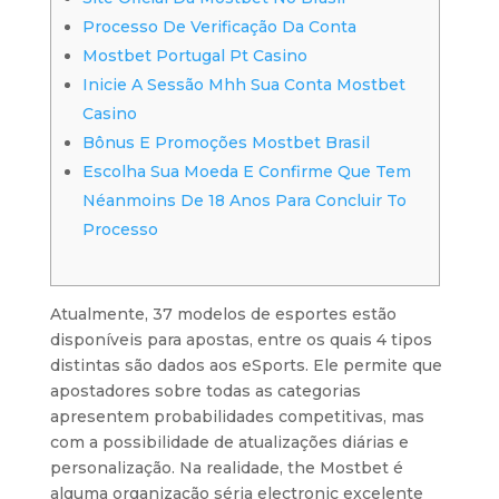
Processo De Verificação Da Conta
Mostbet Portugal Pt Casino
Inicie A Sessão Mhh Sua Conta Mostbet
Casino
Bônus E Promoções Mostbet Brasil
Escolha Sua Moeda E Confirme Que Tem
Néanmoins De 18 Anos Para Concluir To
Processo
Atualmente, 37 modelos de esportes estão
disponíveis para apostas, entre os quais 4 tipos
distintas são dados aos eSports. Ele permite que
apostadores sobre todas as categorias
apresentem probabilidades competitivas, mas
com a possibilidade de atualizações diárias e
personalização. Na realidade, the Mostbet é
alguma organização séria electronic excelente