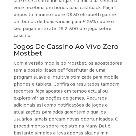
site e, se a sorte lhe largar, no início da semana
você receberá um bônus para cashback. Faça 1
depósito mínimo sobre R$ 50 elizabeth ganhe
um bônus de boas-vindas para +125% sobre o
seu pagamento até R$ 2. 500 pro jogo sobre
cassino.
Jogos De Cassino Ao Vivo Zero
Mostbet
Com a versão mobile do Mostbet, os apostadores
tem a possibilidade de” “desfrutar de uma
program suave e intuitiva otimizada para mobile
phones e tablets. Confira os resultados também
recentes, faça apostas em tempo actual ou
explore várias opções de games. Recursos
adicionais asi como notificações de jogos e
atualizações para odds garantem o qual os
usuários jamais percam novas oportunidades. O
procedimento sobre registro na Many Bet é
bastante simples e leva apenas alguns min.