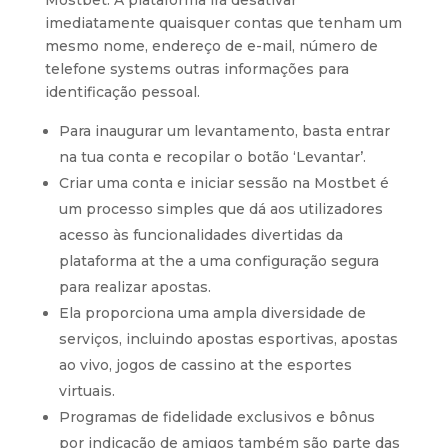
Mostbet. A plataforma irá desativar
imediatamente quaisquer contas que tenham um
mesmo nome, endereço de e-mail, número de
telefone systems outras informações para
identificação pessoal.
Para inaugurar um levantamento, basta entrar
na tua conta e recopilar o botão ‘Levantar’.
Criar uma conta e iniciar sessão na Mostbet é
um processo simples que dá aos utilizadores
acesso às funcionalidades divertidas da
plataforma at the a uma configuração segura
para realizar apostas.
Ela proporciona uma ampla diversidade de
serviços, incluindo apostas esportivas, apostas
ao vivo, jogos de cassino at the esportes
virtuais.
Programas de fidelidade exclusivos e bônus
por indicação de amigos também são parte das