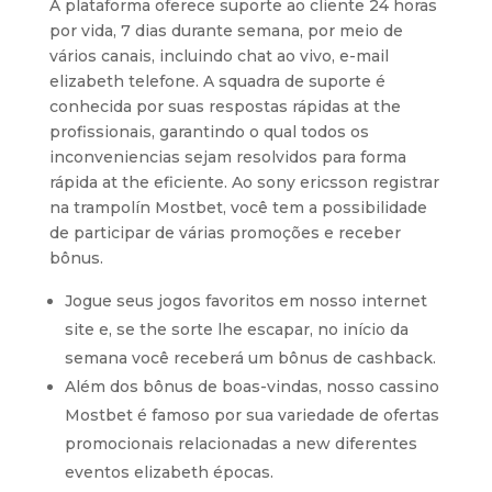
A plataforma oferece suporte ao cliente 24 horas
por vida, 7 dias durante semana, por meio de
vários canais, incluindo chat ao vivo, e-mail
elizabeth telefone. A squadra de suporte é
conhecida por suas respostas rápidas at the
profissionais, garantindo o qual todos os
inconveniencias sejam resolvidos para forma
rápida at the eficiente. Ao sony ericsson registrar
na trampolín Mostbet, você tem a possibilidade
de participar de várias promoções e receber
bônus.
Jogue seus jogos favoritos em nosso internet
site e, se the sorte lhe escapar, no início da
semana você receberá um bônus de cashback.
Além dos bônus de boas-vindas, nosso cassino
Mostbet é famoso por sua variedade de ofertas
promocionais relacionadas a new diferentes
eventos elizabeth épocas.