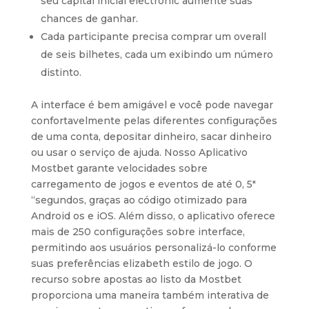
seu capital inicial electronic aumente suas
chances de ganhar.
Cada participante precisa comprar um overall
de seis bilhetes, cada um exibindo um número
distinto.
A interface é bem amigável e você pode navegar
confortavelmente pelas diferentes configurações
de uma conta, depositar dinheiro, sacar dinheiro
ou usar o serviço de ajuda. Nosso Aplicativo
Mostbet garante velocidades sobre
carregamento de jogos e eventos de até 0, 5″
“segundos, graças ao código otimizado para
Android os e iOS. Além disso, o aplicativo oferece
mais de 250 configurações sobre interface,
permitindo aos usuários personalizá-lo conforme
suas preferências elizabeth estilo de jogo. O
recurso sobre apostas ao listo da Mostbet
proporciona uma maneira também interativa de