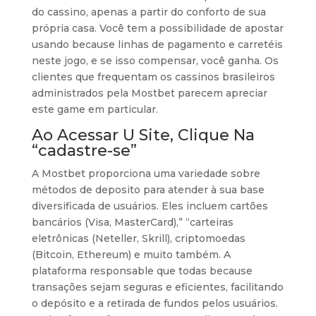
do cassino, apenas a partir do conforto de sua
própria casa. Você tem a possibilidade de apostar
usando because linhas de pagamento e carretéis
neste jogo, e se isso compensar, você ganha. Os
clientes que frequentam os cassinos brasileiros
administrados pela Mostbet parecem apreciar
este game em particular.
Ao Acessar U Site, Clique Na
“cadastre-se”
A Mostbet proporciona uma variedade sobre
métodos de deposito para atender à sua base
diversificada de usuários. Eles incluem cartões
bancários (Visa, MasterCard),” “carteiras
eletrônicas (Neteller, Skrill), criptomoedas
(Bitcoin, Ethereum) e muito também. A
plataforma responsable que todas because
transações sejam seguras e eficientes, facilitando
o depósito e a retirada de fundos pelos usuários.