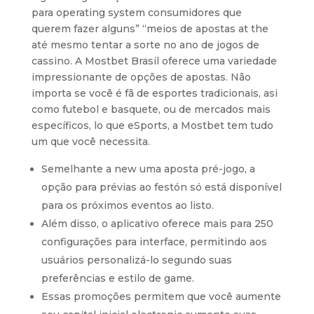
para operating system consumidores que
querem fazer alguns” “meios de apostas at the
até mesmo tentar a sorte no ano de jogos de
cassino. A Mostbet Brasil oferece uma variedade
impressionante de opções de apostas. Não
importa se você é fã de esportes tradicionais, asi
como futebol e basquete, ou de mercados mais
específicos, lo que eSports, a Mostbet tem tudo
um que você necessita.
Semelhante a new uma aposta pré-jogo, a
opção para prévias ao festón só está disponível
para os próximos eventos ao listo.
Além disso, o aplicativo oferece mais para 250
configurações para interface, permitindo aos
usuários personalizá-lo segundo suas
preferências e estilo de game.
Essas promoções permitem que você aumente