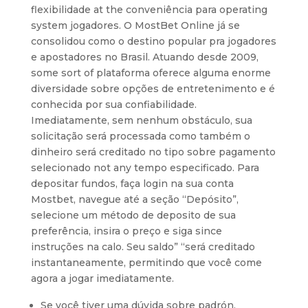
flexibilidade at the conveniência para operating
system jogadores. O MostBet Online já se
consolidou como o destino popular pra jogadores
e apostadores no Brasil. Atuando desde 2009,
some sort of plataforma oferece alguma enorme
diversidade sobre opções de entretenimento e é
conhecida por sua confiabilidade.
Imediatamente, sem nenhum obstáculo, sua
solicitação será processada como também o
dinheiro será creditado no tipo sobre pagamento
selecionado not any tempo especificado. Para
depositar fundos, faça login na sua conta
Mostbet, navegue até a seção “Depósito”,
selecione um método de deposito de sua
preferência, insira o preço e siga since
instruções na calo. Seu saldo” “será creditado
instantaneamente, permitindo que você come
agora a jogar imediatamente.
Se você tiver uma dúvida sobre padrón,