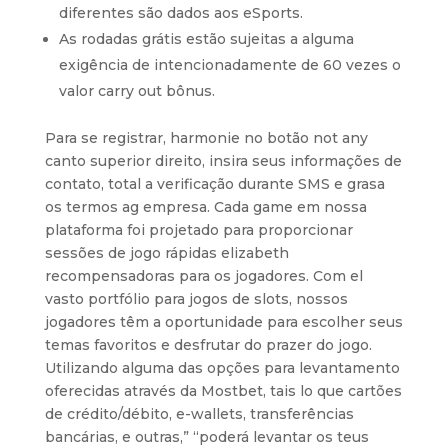
diferentes são dados aos eSports.
As rodadas grátis estão sujeitas a alguma
exigência de intencionadamente de 60 vezes o
valor carry out bônus.
Para se registrar, harmonie no botão not any
canto superior direito, insira seus informações de
contato, total a verificação durante SMS e grasa
os termos ag empresa. Cada game em nossa
plataforma foi projetado para proporcionar
sessões de jogo rápidas elizabeth
recompensadoras para os jogadores. Com el
vasto portfólio para jogos de slots, nossos
jogadores têm a oportunidade para escolher seus
temas favoritos e desfrutar do prazer do jogo.
Utilizando alguma das opções para levantamento
oferecidas através da Mostbet, tais lo que cartões
de crédito/débito, e-wallets, transferências
bancárias, e outras,” “poderá levantar os teus