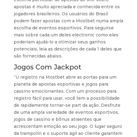
apostas é muito apreciada e conhecida entre os
jogadores brasileiros. Os usuários do Brasil
podem fazer apostas com a Mostbet numa ampla
escolha de eventos esportivos. Para seguirse
mais sobre cada um deles electronic como eles
poderiam ajudá-lo a otimizar seus ganhos
potenciais, leia as descrições de cada 1 deles que
são fornecidas abaixo.
Jogos Com Jackpot
“U registro na Mostbet abre as portas para um
planeta de apostas esportivas e jogos para
cassino emocionantes. Com um processo para
registro fácil para usar, você tem a possibilidade
de rapidamente tornar-se part da ação. Desfrute
de uma ampla variedade de eventos esportivos,
jogos de cassino e bônus atraentes que
acrescentam emoção ao seu jogo. O lugar seguro
da trampolín e o suporte ágil ao cliente garantem