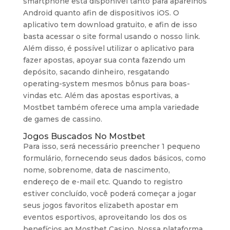
smartphone está disponível tanto para aparelhos
Android quanto afin de dispositivos iOS. O
aplicativo tem download gratuito, e afin de isso
basta acessar o site formal usando o nosso link.
Além disso, é possível utilizar o aplicativo para
fazer apostas, apoyar sua conta fazendo um
depósito, sacando dinheiro, resgatando
operating-system mesmos bônus para boas-
vindas etc. Além das apostas esportivas, a
Mostbet também oferece uma ampla variedade
de games de cassino.
Jogos Buscados No Mostbet
Para isso, será necessário preencher 1 pequeno
formulário, fornecendo seus dados básicos, como
nome, sobrenome, data de nascimento,
endereço de e-mail etc. Quando to registro
estiver concluído, você poderá começar a jogar
seus jogos favoritos elizabeth apostar em
eventos esportivos, aproveitando los dos os
benefícios ag Mostbet Casino. Nossa plataforma