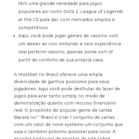
têm uma grande variedade para jogos
populares asi como Dota 2, League of Legends
at the CS para dar, com mercados amplos e
competitivos.
Aqui, você pode jogar games de cassino com
um dealer ao vivo imitando a new experiência
real perform cassino, apenas some sort of
partir do conforto de sua própria casa.
A Mostbet no Brasil oferece uma ampla
diversidade de ganhos possíveis para seus
jogadores. Aqui você pode desfrutar do lazer de
jogos para azar tanto simply no modo de
demonstração quanto com recurso financeiro
real. O propósito do popular game de cartas
Bacará no” “Brasil é criar 1 conjunto de cartas
com um valor de nove systems um conjunto que
seja o também próximo possível para nove. A
escolha particular de apostas do site sobre