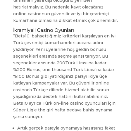
tamamen yasa dışı olduğunu yeniden
hatırlatmalıyız. Bu nedenle kayıt olacağınız
online casinonun güvenilir ve iyi bir çevrimiçi
kumarhane olmasına dikkat etmek çok önemlidir.
İkramiyeli Casino Oyunları
“Bets10, bahsettiğimiz kriterleri karşılayan en iyi
Türk çevrimiçi kumarhaneleri arasına adını
yazdırıyor. Yeni üyelerine hoş geldin bonusu
seçenekleri arasında seçme şansı tanıyor. Bu
seçenekler arasında 200Türk Lirası’na kadar
%200 Bonus, one thousand Türk Lirası’na kadar
%100 Bonus gibi yatırdığınız parayı ikiye üçe
katlayan kampanyalar var. Bu güvenilir online
casinoda Türkçe dilinde hizmet alabilir, sorun
yaşadığınızda destek hattını kullanabilirsiniz.
Bets10 ayrıca Türk on-line casino oyuncuları için
Süper Lig’e the girl hafta bedava bahis oynama
şansı sunuyor.
Artık gerçek parayla oynamaya hazırsınız fakat