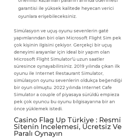
önemlisi kazanılan paranın anında ödenmesi
garantisi ile yüksek kalitede heyecan verici
oyunlara erişebileceksiniz.
Simülasyon ve uçuş oyunu sevenlerin gaté
yapımlarından biri olan Microsoft Flight Sim pek
çok kişinin ilgisini çekiyor. Gerçekçi bir uçuş
deneyimi arayanlar için ideal bir yapım olan
Microsoft Flight Simulator’ü uzun saatler
süresince oynayabilirsiniz. 2019 yılında çıkan ilk
oyunu ile Internet Restaurant Simulator,
simülasyon oyunu sevenlerin oldukça beğendiği
bir oyun olmuştu. 2022 yılında Internet Cafe
Simulator a couple of piyasaya sürüldü empieza
pek çok oyuncu bu oyunu bilgisayarına bir an
önce yüklemek istedi.
Casino Flag Up Türkiye : Resmi
Sitenin Incelemesi, Ücretsiz Ve
Paralı Oynayın