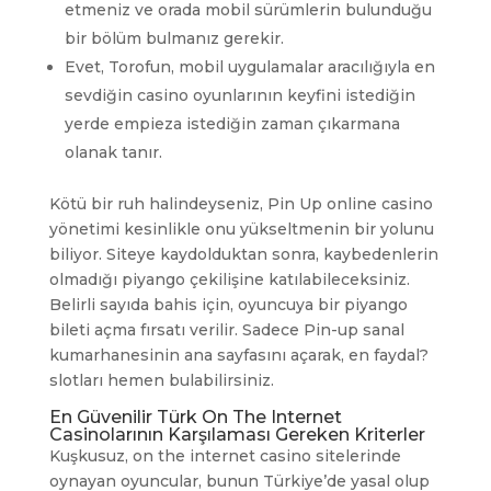
etmeniz ve orada mobil sürümlerin bulunduğu
bir bölüm bulmanız gerekir.
Evet, Torofun, mobil uygulamalar aracılığıyla en
sevdiğin casino oyunlarının keyfini istediğin
yerde empieza istediğin zaman çıkarmana
olanak tanır.
Kötü bir ruh halindeyseniz, Pin Up online casino
yönetimi kesinlikle onu yükseltmenin bir yolunu
biliyor. Siteye kaydolduktan sonra, kaybedenlerin
olmadığı piyango çekilişine katılabileceksiniz.
Belirli sayıda bahis için, oyuncuya bir piyango
bileti açma fırsatı verilir. Sadece Pin-up sanal
kumarhanesinin ana sayfasını açarak, en faydal?
slotları hemen bulabilirsiniz.
En Güvenilir Türk On The Internet
Casinolarının Karşılaması Gereken Kriterler
Kuşkusuz, on the internet casino sitelerinde
oynayan oyuncular, bunun Türkiye’de yasal olup