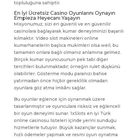
topluluğuna sahiptir.
En İyi Ücretsiz Casino Oyunlarını Oynayın
Empieza Heyecanı Yaşayın
Misyonumuz, sizi en güvenli ve en güvenilir
casinolara bağlayarak kumar deneyiminizi başarılı
kılmaktır. Video slot makineleri online
kumarhanelerin başlıca mukimleri olsa weil, bu
tamamen onlara bağlı olmanız anlamına gelmez.
Birçok kumar oyuncusunun pek tabi diğer
tercihleri bulunmaktadır; örneğin rulet düşkünü
olabilirler. Gösterme modu paranızı bahse
yatırmadan önce hiçbir gereklilik olmadan
oyunlara göz atma imkânı sağlar.
Bu oyunlar eğlence için oynanmak üzere
tasarlanmıştır ve oyunculara risksiz ve eğlenceli
bir oyun deneyimi sunar. 1xSlots en iyi Türk
online casinosu listeleri içinde yerini sunduğu
hizmetlerle tutuyor. Büyük kazançlar sunmak,
hızlı ödemeler yapmak ve resmi oyun oynatma