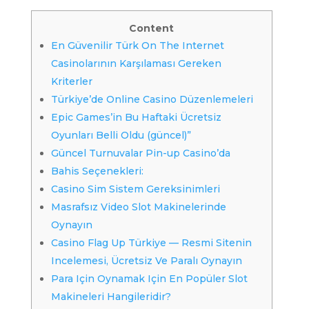
Content
En Güvenilir Türk On The Internet
Casinolarının Karşılaması Gereken
Kriterler
Türkiye’de Online Casino Düzenlemeleri
Epic Games’in Bu Haftaki Ücretsiz
Oyunları Belli Oldu (güncel)”
Güncel Turnuvalar Pin-up Casino’da
Bahis Seçenekleri:
Casino Sim Sistem Gereksinimleri
Masrafsız Video Slot Makinelerinde
Oynayın
Casino Flag Up Türkiye — Resmi Sitenin
Incelemesi, Ücretsiz Ve Paralı Oynayın
Para Için Oynamak Için En Popüler Slot
Makineleri Hangileridir?