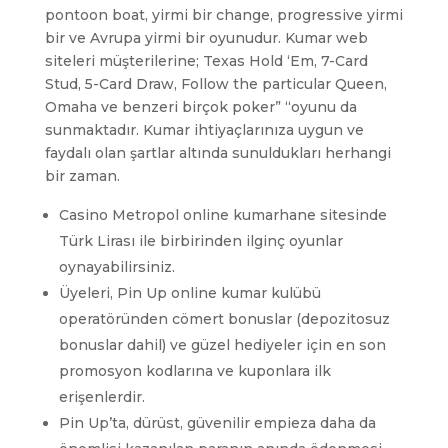
pontoon boat, yirmi bir change, progressive yirmi
bir ve Avrupa yirmi bir oyunudur. Kumar web
siteleri müşterilerine; Texas Hold ‘Em, 7-Card
Stud, 5-Card Draw, Follow the particular Queen,
Omaha ve benzeri birçok poker” “oyunu da
sunmaktadır. Kumar ihtiyaçlarınıza uygun ve
faydalı olan şartlar altında sunuldukları herhangi
bir zaman.
Casino Metropol online kumarhane sitesinde
Türk Lirası ile birbirinden ilginç oyunlar
oynayabilirsiniz.
Üyeleri, Pin Up online kumar kulübü
operatöründen cömert bonuslar (depozitosuz
bonuslar dahil) ve güzel hediyeler için en son
promosyon kodlarına ve kuponlara ilk
erişenlerdir.
Pin Up’ta, dürüst, güvenilir empieza daha da