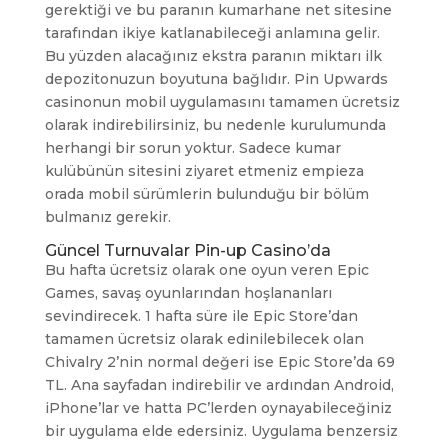
gerektiği ve bu paranın kumarhane net sitesine
tarafından ikiye katlanabileceği anlamına gelir.
Bu yüzden alacağınız ekstra paranın miktarı ilk
depozitonuzun boyutuna bağlıdır. Pin Upwards
casinonun mobil uygulamasını tamamen ücretsiz
olarak indirebilirsiniz, bu nedenle kurulumunda
herhangi bir sorun yoktur. Sadece kumar
kulübünün sitesini ziyaret etmeniz empieza
orada mobil sürümlerin bulunduğu bir bölüm
bulmanız gerekir.
Güncel Turnuvalar Pin-up Casino’da
Bu hafta ücretsiz olarak one oyun veren Epic
Games, savaş oyunlarından hoşlananları
sevindirecek. 1 hafta süre ile Epic Store’dan
tamamen ücretsiz olarak edinilebilecek olan
Chivalry 2’nin normal değeri ise Epic Store’da 69
TL. Ana sayfadan indirebilir ve ardından Android,
iPhone’lar ve hatta PC’lerden oynayabileceğiniz
bir uygulama elde edersiniz. Uygulama benzersiz