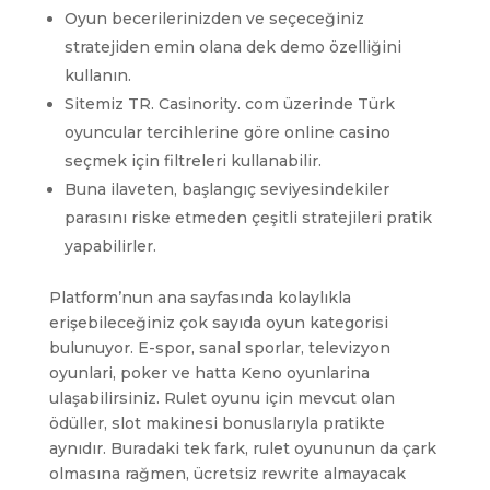
Oyun becerilerinizden ve seçeceğiniz
stratejiden emin olana dek demo özelliğini
kullanın.
Sitemiz TR. Casinority. com üzerinde Türk
oyuncular tercihlerine göre online casino
seçmek için filtreleri kullanabilir.
Buna ilaveten, başlangıç seviyesindekiler
parasını riske etmeden çeşitli stratejileri pratik
yapabilirler.
Platform’nun ana sayfasında kolaylıkla
erişebileceğiniz çok sayıda oyun kategorisi
bulunuyor. E-spor, sanal sporlar, televizyon
oyunlari, poker ve hatta Keno oyunlarina
ulaşabilirsiniz. Rulet oyunu için mevcut olan
ödüller, slot makinesi bonuslarıyla pratikte
aynıdır. Buradaki tek fark, rulet oyununun da çark
olmasına rağmen, ücretsiz rewrite almayacak