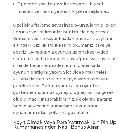
Operatör, yasalar gerektirmiyorsa, kişisel
müşteri verilerini yetkisiz kişilere sağlamaz.
Özel bir şifreleme sayesinde oyuncuların bilgileri
korunur ve saldırganlar bunları ele geçiremez.
Kumar sitesine kaydolmadan önce ana sayfanın
altındaki Gizlilik Politikasını okumanızı tavsiye
ederiz. Oynadığınız oyunun geleneksel video
slotundan daha kompleks olduğunu var sayarsak,
o halde becerilerinizden emin olana kadar
oyunun pratiğini yapın. Slot video makineleri,
kullanıcılarının özel bir bilgiye sahip olmasını
gerektirmez. Farkına varınca, bu oyunları
gösterme modunda oynayıp uğraşmanıza gerek
olup olmadığını sorabilirsiniz. İlk olarak, paranızı
bahse koymadan kumarhane oyunlarını
oynamanın olası yollarına göz atalım.
Kayıt Olmak Veya Para Yatırmak Için Pin Up
Kumarhanesinden Nasıl Bonus Alınır