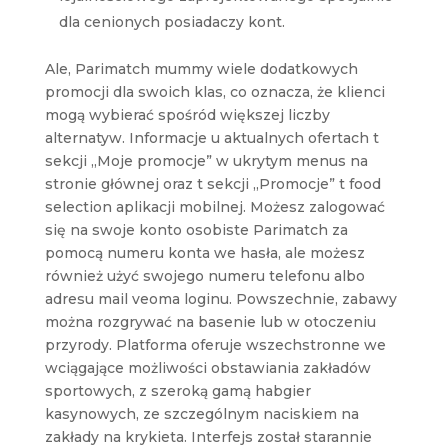
dla cenionych posiadaczy kont.
Ale, Parimatch mummy wiele dodatkowych
promocji dla swoich klas, co oznacza, że ​​klienci
mogą wybierać spośród większej liczby
alternatyw. Informacje u aktualnych ofertach t
sekcji „Moje promocje” w ukrytym menus na
stronie głównej oraz t sekcji „Promocje” t food
selection aplikacji mobilnej. Możesz zalogować
się na swoje konto osobiste Parimatch za
pomocą numeru konta we hasła, ale możesz
również użyć swojego numeru telefonu albo
adresu mail veoma loginu. Powszechnie, zabawy
można rozgrywać na basenie lub w otoczeniu
przyrody. Platforma oferuje wszechstronne we
wciągające możliwości obstawiania zakładów
sportowych, z szeroką gamą habgier
kasynowych, ze szczególnym naciskiem na
zakłady na krykieta. Interfejs został starannie