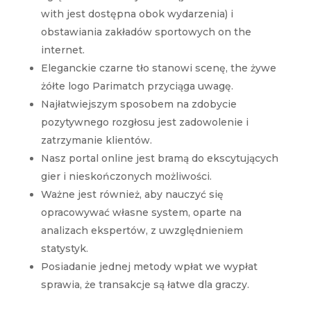
with jest dostępna obok wydarzenia) i
obstawiania zakładów sportowych on the
internet.
Eleganckie czarne tło stanowi scenę, the żywe
żółte logo Parimatch przyciąga uwagę.
Najłatwiejszym sposobem na zdobycie
pozytywnego rozgłosu jest zadowolenie i
zatrzymanie klientów.
Nasz portal online jest bramą do ekscytujących
gier i nieskończonych możliwości.
Ważne jest również, aby nauczyć się
opracowywać własne system, oparte na
analizach ekspertów, z uwzględnieniem
statystyk.
Posiadanie jednej metody wpłat we wypłat
sprawia, że ​​transakcje są łatwe dla graczy.