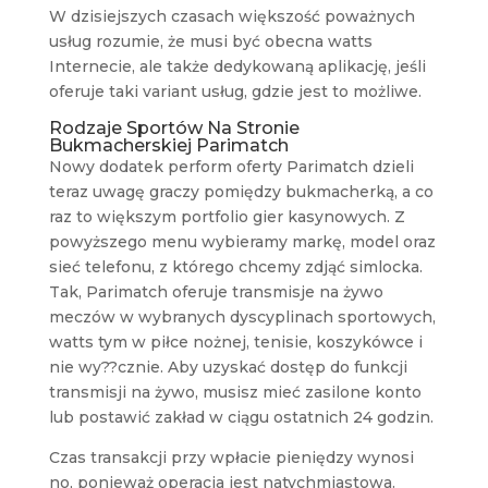
W dzisiejszych czasach większość poważnych
usług rozumie, że musi być obecna watts
Internecie, ale także dedykowaną aplikację, jeśli
oferuje taki variant usług, gdzie jest to możliwe.
Rodzaje Sportów Na Stronie
Bukmacherskiej Parimatch
Nowy dodatek perform oferty Parimatch dzieli
teraz uwagę graczy pomiędzy bukmacherką, a co
raz to większym portfolio gier kasynowych. Z
powyższego menu wybieramy markę, model oraz
sieć telefonu, z którego chcemy zdjąć simlocka.
Tak, Parimatch oferuje transmisje na żywo
meczów w wybranych dyscyplinach sportowych,
watts tym w piłce nożnej, tenisie, koszykówce i
nie wy??cznie. Aby uzyskać dostęp do funkcji
transmisji na żywo, musisz mieć zasilone konto
lub postawić zakład w ciągu ostatnich 24 godzin.
Czas transakcji przy wpłacie pieniędzy wynosi
no, ponieważ operacja jest natychmiastowa.