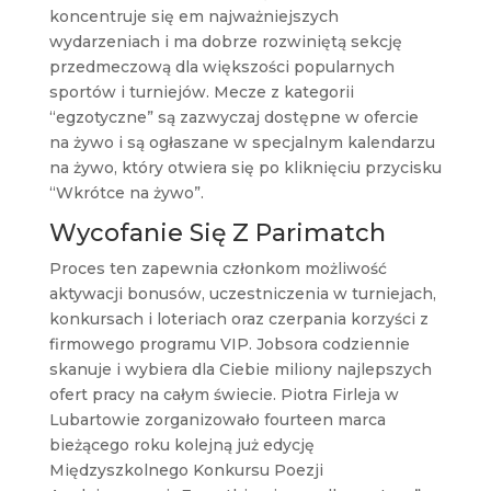
koncentruje się em najważniejszych
wydarzeniach i ma dobrze rozwiniętą sekcję
przedmeczową dla większości popularnych
sportów i turniejów. Mecze z kategorii
“egzotyczne” są zazwyczaj dostępne w ofercie
na żywo i są ogłaszane w specjalnym kalendarzu
na żywo, który otwiera się po kliknięciu przycisku
“Wkrótce na żywo”.
Wycofanie Się Z Parimatch
Proces ten zapewnia członkom możliwość
aktywacji bonusów, uczestniczenia w turniejach,
konkursach i loteriach oraz czerpania korzyści z
firmowego programu VIP. Jobsora codziennie
skanuje i wybiera dla Ciebie miliony najlepszych
ofert pracy na całym świecie. Piotra Firleja w
Lubartowie zorganizowało fourteen marca
bieżącego roku kolejną już edycję
Międzyszkolnego Konkursu Poezji