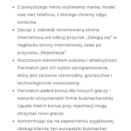
Z powyższego menu wybieramy markę, model
oraz sieć telefonu, z którego chcemy zdjąć
simlocka.
Zacząć z, odwiedź renomowaną stronę
internetową we odkryj przycisk „Zaloguj się” w
nagłówku strony internetowej, zaraz po
przycisku „Rejestracja”.
Kluczowym elementem sukcesu i atrakcyjności
Parimatch jest ich wybór oprogramowania,
który jest zarówno różnorodny, grunzochse i
technologicznie nowoczesny.
Parimatch added bonus dla nowych graczy –
warunki otrzymaniaW firmie bukmacherskiej
Uguale Match bonus przy rejestracji mogą
otrzymać nowi gracze.
Koncentrując się na zapewnieniu wyjątkowej
obsługi klienta, ten europejski bukmacher