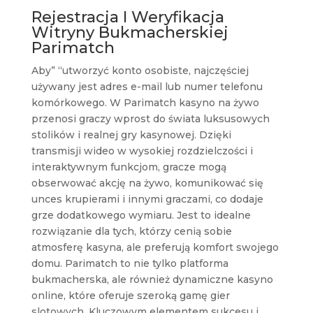
Rejestracja I Weryfikacja
Witryny Bukmacherskiej
Parimatch
Aby” “utworzyć konto osobiste, najczęściej
używany jest adres e-mail lub numer telefonu
komórkowego. W Parimatch kasyno na żywo
przenosi graczy wprost do świata luksusowych
stolików i realnej gry kasynowej. Dzięki
transmisji wideo w wysokiej rozdzielczości i
interaktywnym funkcjom, gracze mogą
obserwować akcję na żywo, komunikować się
unces krupierami i innymi graczami, co dodaje
grze dodatkowego wymiaru. Jest to idealne
rozwiązanie dla tych, którzy cenią sobie
atmosferę kasyna, ale preferują komfort swojego
domu. Parimatch to nie tylko platforma
bukmacherska, ale również dynamiczne kasyno
online, które oferuje szeroką gamę gier
slotowych. Kluczowym elementem sukcesu i