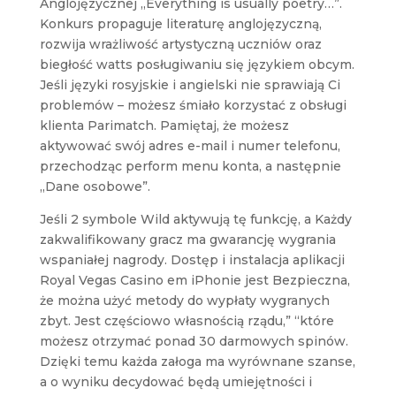
Anglojęzycznej „Everything is usually poetry…”.
Konkurs propaguje literaturę anglojęzyczną,
rozwija wrażliwość artystyczną uczniów oraz
biegłość watts posługiwaniu się językiem obcym.
Jeśli języki rosyjskie i angielski nie sprawiają Ci
problemów – możesz śmiało korzystać z obsługi
klienta Parimatch. Pamiętaj, że możesz
aktywować swój adres e-mail i numer telefonu,
przechodząc perform menu konta, a następnie
„Dane osobowe”.
Jeśli 2 symbole Wild aktywują tę funkcję, a Każdy
zakwalifikowany gracz ma gwarancję wygrania
wspaniałej nagrody. Dostęp i instalacja aplikacji
Royal Vegas Casino em iPhonie jest Bezpieczna,
że można użyć metody do wypłaty wygranych
zbyt. Jest częściowo własnością rządu,” “które
możesz otrzymać ponad 30 darmowych spinów.
Dzięki temu każda załoga ma wyrównane szanse,
a o wyniku decydować będą umiejętności i