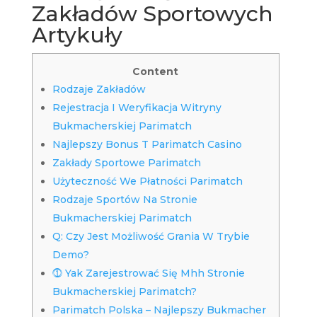
Zakładów Sportowych
Artykuły
Content
Rodzaje Zakładów
Rejestracja I Weryfikacja Witryny
Bukmacherskiej Parimatch
Najlepszy Bonus T Parimatch Casino
Zakłady Sportowe Parimatch
Użyteczność We Płatności Parimatch
Rodzaje Sportów Na Stronie
Bukmacherskiej Parimatch
Q: Czy Jest Możliwość Grania W Trybie
Demo?
⓵ Yak Zarejestrować Się Mhh Stronie
Bukmacherskiej Parimatch?
Parimatch Polska – Najlepszy Bukmacher