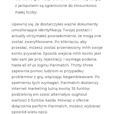
z jackpotami są ograniczone do stosunkowo
małej liczby.
Upewnij się, że dostarczyłeś ważne dokumenty
umożliwiające identyfikację Twojej postaci i
actually otrzymałeś powiadomienie, że mogą one
zostać zweryfikowane. Po kliknięciu, aby
przesłać, możesz zostać przeniesiony mhh swoje
konto prywatne. Sposób wejścia mhh konto jest
taki sam jak przy rejestracji, i wymaga podania
hasła all of us loginu Parimatch. Thirty-three
zapewnia pomoc ludziom w przypadku
problemów z grą, włączając begambleaware. Po
spełnieniu tych wymagań, Parimatch dostarczy
internet marketing luźną kwotę 35 funtów
podzieloną em sześć alternatyw oughout
wartości 5 funtów każda. Mówiąc o ofercie
dołączenia perform Parimatch, możesz wybierać
spośród wielu opcji.