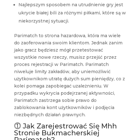
Najlepszym sposobem na utrudnienie gry jest
ukrycie białej bili za różnymi piłkami, które są w
niekorzystnej sytuacji.
Parimatch to strona hazardowa, która ma wiele
do zaoferowania swoim klientom. Jednak zanim
jako gracz będziesz mógł przetestować
wszystkie nowe rzeczy, musisz przejść przez
proces rejestracji w Parimatch. Parimatch
niweluje limity zakładów, aby uniemożliwić
użytkownikom utratę dużych sum pieniędzy, co z
kolei pomaga zapobiegać uzależnieniu. W
przypadku wykrycia podejrzanej aktywności,
Parimatch zastrzega sobie prawo do
zablokowania kont użytkowników i podjęcia
niezbędnych działań prawnych.
⓵ Jak Zarejestrować Się Mhh
Stronie Bukmacherskiej
Parimatch?