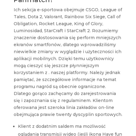
Ich sekcja e-sportowa obejmuje CSGO, League of
Tales, Dota 2, Valorant, Rainbow Six Siege, Call of
Obligation, Rocket League, King of Glory,
Luminosidad, StarCraft i StarCraft 2. Rozumiemy
znaczenie dostosowania się perform mniejszych
ekranów smartfonów, dlatego wprowadziliśmy
niewielkie zmiany w wyglądzie i użyteczności ich
aplikacji mobilnych. Dzięki temu użytkownicy
mogą cieszyć się jeszcze płynniejszym
korzystaniem z . naszej platformy. Należy jednak
pamiętać, że szczegółowe informacje na temat
programu nagród są obecnie ograniczone.
Dlatego gorąco zachęcamy do zarejestrowania
się i zapoznania się z regulaminem. Klientom
oferowana jest szeroka linia zakładów on-line
obejmująca prawie twenty dyscyplin sportowych.
Klient z dodatnim saldem ma możliwość
oglądania transmisji wideo (jeśli ikona Have fun