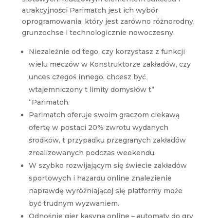
atrakcyjności Parimatch jest ich wybór
oprogramowania, który jest zarówno różnorodny,
grunzochse i technologicznie nowoczesny.
Niezależnie od tego, czy korzystasz z funkcji
wielu meczów w Konstruktorze zakładów, czy
unces czegoś innego, chcesz być
wtajemniczony t limity domysłów t”
“Parimatch.
Parimatch oferuje swoim graczom ciekawą
ofertę w postaci 20% zwrotu wydanych
środków, t przypadku przegranych zakładów
zrealizowanych podczas weekendu.
W szybko rozwijającym się świecie zakładów
sportowych i hazardu online znalezienie
naprawdę wyróżniającej się platformy może
być trudnym wyzwaniem.
Odnośnie gier kasyna online – automaty do gry