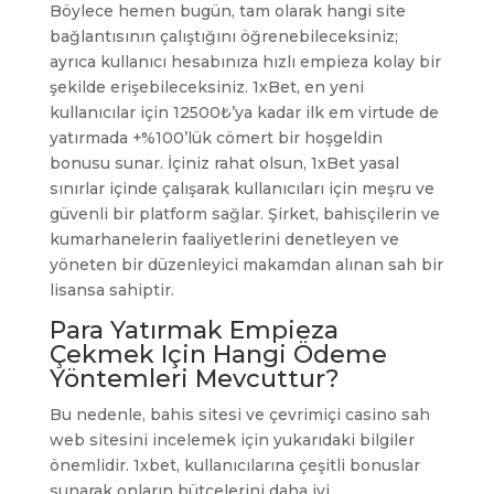
Böylece hemen bugün, tam olarak hangi site
bağlantısının çalıştığını öğrenebileceksiniz;
ayrıca kullanıcı hesabınıza hızlı empieza kolay bir
şekilde erişebileceksiniz. 1xBet, en yeni
kullanıcılar için 12500₺’ya kadar ilk em virtude de
yatırmada +%100’lük cömert bir hoşgeldin
bonusu sunar. İçiniz rahat olsun, 1xBet yasal
sınırlar içinde çalışarak kullanıcıları için meşru ve
güvenli bir platform sağlar. Şirket, bahisçilerin ve
kumarhanelerin faaliyetlerini denetleyen ve
yöneten bir düzenleyici makamdan alınan sah bir
lisansa sahiptir.
Para Yatırmak Empieza
Çekmek Için Hangi Ödeme
Yöntemleri Mevcuttur?
Bu nedenle, bahis sitesi ve çevrimiçi casino sah
web sitesini incelemek için yukarıdaki bilgiler
önemlidir. 1xbet, kullanıcılarına çeşitli bonuslar
sunarak onların bütçelerini daha iyi