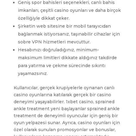
Geniş spor bahisleri seçenekleri, canlı bahis
imkanları, çeşitli casino oyunları ve daha birçok
özelliğiyle dikkat çeker.
Şirketin web sitesine bir mobil tarayıcıdan
bağlanmak istiyorsanız, taşınabilir cihazlar için
sobre VPN hizmetleri mevcuttur.
Hesabınızı doğruladığınız, minimum-
maksimum limitleri dikkate aldığınız takdirde
para yatırma ve çekme sürecinde sıkıntı
yaşamazsınız.
Kullanıcılar, gerçek krupiyelerle oynanan canlı
casino oyunlarına katılarak gerçek bir casino
deneyimi yaşayabilirler. 1xbet casino, sprained
ankle treatment yeni başlayanlar sprained ankle
treatment de deneyimli oyuncular için geniş bir
oyun yelpazesi sunar. Ayrıca, casino oyunları için
özel olarak sunulan promosyonlar ve bonuslar,