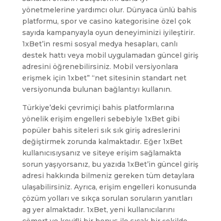
yönetmelerine yardımcı olur. Dünyaca ünlü bahis
platformu, spor ve casino kategorisine özel çok
sayıda kampanyayla oyun deneyiminizi iyileştirir.
1xBet’in resmi sosyal medya hesapları, canlı
destek hattı veya mobil uygulamadan güncel giriş
adresini öğrenebilirsiniz. Mobil versiyonlara
erişmek için 1xbet” “net sitesinin standart net
versiyonunda bulunan bağlantıyı kullanın.
Türkiye’deki çevrimiçi bahis platformlarına
yönelik erişim engelleri sebebiyle 1xBet gibi
popüler bahis siteleri sık sık giriş adreslerini
değiştirmek zorunda kalmaktadır. Eğer 1xBet
kullanıcısıysanız ve siteye erişim sağlamakta
sorun yaşıyorsanız, bu yazıda 1xBet’in güncel giriş
adresi hakkında bilmeniz gereken tüm detaylara
ulaşabilirsiniz. Ayrıca, erişim engelleri konusunda
çözüm yolları ve sıkça sorulan soruların yanıtları
ag yer almaktadır. 1xBet, yeni kullanıcılarını