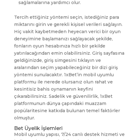
sağlamalarına yardımcı olur.
Tercih ettiğiniz yöntemi seçin, istediğiniz para
miktarını girin ve gerekli kişisel verileri sağlayın.
Hiç vakit kaybetmeden heyecan verici bir oyun
deneyimine başlamanızı sağlayacak şekilde,
fonların oyun hesabınıza hızlı bir şekilde
yatırılacağından emin olabilirsiniz. Giriş sayfasına
geldiğinizde, giriş simgesini tıklayın ve
aralarından seçim yapabileceğiniz bir dizi giriş
yöntemi sunulacaktır. 1xBet’in mobil uyumlu
platformu ile nerede olursanız olun rahat ve
kesintisiz bahis oynamanın keyfini
çıkarabilirsiniz. Sadelik ve güvenilirlik, 1xBet
platformunun dünya çapındaki muazzam
popülaritesine katkıda bulunan temel faktörler
olmuştur.
Bet Üyelik İşlemleri
Mobil uyumlu yapısı, 7/24 canlı destek hizmeti ve