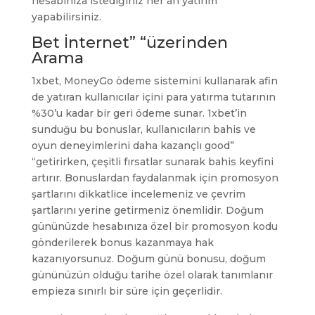
hesabınıza istediğiniz her an yatırım
yapabilirsiniz.
Bet İnternet” “üzerinden
Arama
1xbet, MoneyGo ödeme sistemini kullanarak afin
de yatıran kullanıcılar içini para yatırma tutarının
%30’u kadar bir geri ödeme sunar. 1xbet’in
sunduğu bu bonuslar, kullanıcıların bahis ve
oyun deneyimlerini daha kazançlı good”
“getirirken, çeşitli fırsatlar sunarak bahis keyfini
artırır. Bonuslardan faydalanmak için promosyon
şartlarını dikkatlice incelemeniz ve çevrim
şartlarını yerine getirmeniz önemlidir. Doğum
gününüzde hesabınıza özel bir promosyon kodu
gönderilerek bonus kazanmaya hak
kazanıyorsunuz. Doğum günü bonusu, doğum
gününüzün olduğu tarihe özel olarak tanımlanır
empieza sınırlı bir süre için geçerlidir.