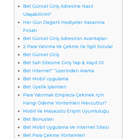
Bet Güncel Giriş Adresine Nasıl
Ulaşabilirim?
Her Gün Değerli Hediyeler Kazanma
Fırsatı
Bet Güncel Giriş Adresinin Avantajları
2 Para Yatırma Ve Çekme Ile İlgili Sorular
Bet Güncel Giriş
Bet Sah Sitesine Giriş Yap & Kayıt Ol
Bet İnternet” “üzerinden Arama
Bet Mobil Uygulama
Bet Üyelik İşlemleri
Para Yatırmak Empieza Çekmek Için
Hangi Ödeme Yöntemleri Mevcuttur?
Mobil Ve Masaüstü Erişim Uyumluluğu
Bet Bonusları
Bet Mobil Uygulama Ve Internet Sitesi
Bet Para Çekme Yöntemleri