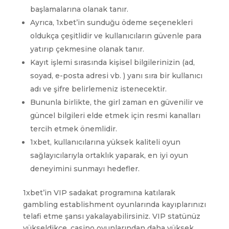
başlamalarına olanak tanır.
Ayrıca, 1xbet’in sunduğu ödeme seçenekleri
oldukça çeşitlidir ve kullanıcıların güvenle para
yatırıp çekmesine olanak tanır.
Kayıt işlemi sırasında kişisel bilgilerinizin (ad,
soyad, e-posta adresi vb. ) yanı sıra bir kullanıcı
adı ve şifre belirlemeniz istenecektir.
Bununla birlikte, the girl zaman en güvenilir ve
güncel bilgileri elde etmek için resmi kanalları
tercih etmek önemlidir.
1xbet, kullanıcılarına yüksek kaliteli oyun
sağlayıcılarıyla ortaklık yaparak, en iyi oyun
deneyimini sunmayı hedefler.
1xbet’in VIP sadakat programına katılarak
gambling establishment oyunlarında kayıplarınızı
telafi etme şansı yakalayabilirsiniz. VIP statünüz
yükseldikçe, casino oyunlarından daha yüksek