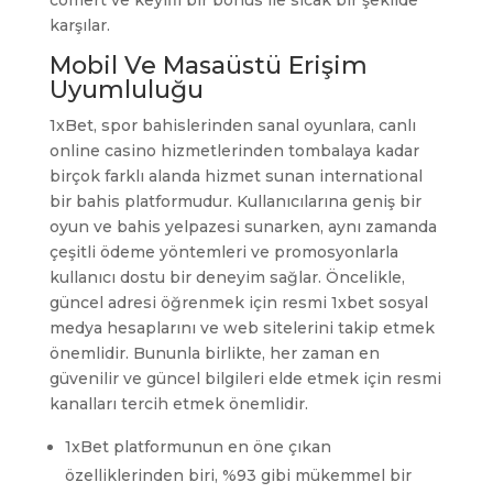
cömert ve keyifli bir bonus ile sıcak bir şekilde
karşılar.
Mobil Ve Masaüstü Erişim
Uyumluluğu
1xBet, spor bahislerinden sanal oyunlara, canlı
online casino hizmetlerinden tombalaya kadar
birçok farklı alanda hizmet sunan international
bir bahis platformudur. Kullanıcılarına geniş bir
oyun ve bahis yelpazesi sunarken, aynı zamanda
çeşitli ödeme yöntemleri ve promosyonlarla
kullanıcı dostu bir deneyim sağlar. Öncelikle,
güncel adresi öğrenmek için resmi 1xbet sosyal
medya hesaplarını ve web sitelerini takip etmek
önemlidir. Bununla birlikte, her zaman en
güvenilir ve güncel bilgileri elde etmek için resmi
kanalları tercih etmek önemlidir.
1xBet platformunun en öne çıkan
özelliklerinden biri, %93 gibi mükemmel bir