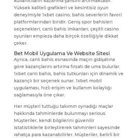
kullanıcıların kazanma şansını artırmaktadır.
Yüksek kaliteli grafikleri ve kesintisiz oyun
deneyimiyle 1xbet casino, bahis severlerin favori
platformlarından biridir. Geniş spor bahisleri
seçenekleri, canlı bahis imkanları, çeşitli casino
oyunları empieza daha birçok özelliğiyle dikkat
çeker.
Bet Mobil Uygulama Ve Website Sitesi
Ayrıca, canlı bahis esnasında maçın gidişatına
göre kazançlarını artırma fırsatı de uma bulurlar.
1xbet canlı bahis, bahis tutkunları için dinamik ve
kazançlı bir seçenek sunar. 1xbet mobil
uygulaması, hızlı erişim ve kullanım kolaylığı
sağlamasıyla öne çıkar.
Her müşteri tuttuğu takımın oynadığı maçlar
hakkında tahminlerde bulunmayı serious.
Müşteriler, kendi bilgilerini güvenilir
istatistiklerle birleştirerek tahminleri sayesinde
rahatça para kazanabilirler. Müşteriler, belirli bir