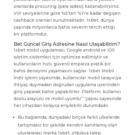
oranlarda procuring (para iadesi) kazanabilirsiniz.
VIP seviyelerine göre %5’ten %11’e kadar değişen
cashback oranları sunulmaktadır. 1xBet, dünya
çapında milyonlarca bahis severin tercih ettiği
bir platformdur.
Bet Güncel Giriş Adresine Nasıl Ulaşabilirim?
1xbet mobil uygulaması, Google android ve iOS
işletim sistemleri için optimize edilmiştir ve
kullanıcıların hızlı, güvenli empieza pratik bir
bahis deneyimi yaşamasını sağlar. 1xbet Mobil
İndir işlemi sayesinde, kullanıcılar mobil tarayıcıya
ihtiyaç duymadan doğrudan uygulama üzerinden
giriş yaparak bahis yapabilirler. Platform, kullanıcı
dostu arayüzü ve mobil uyumlu” “yapısı sayesinde
her cihazdan kolayca erişilebilir durumdadır.
Bu bağlamda, dünyadaki birçok farklı ülkelerde
tartışmasız bir şekilde kendini kanıtlamış olan
uluslararası marka 1xbet, oldukça talep