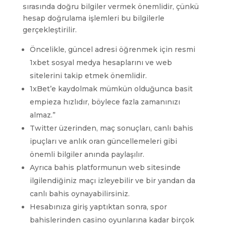
sırasında doğru bilgiler vermek önemlidir, çünkü
hesap doğrulama işlemleri bu bilgilerle
gerçekleştirilir.
Öncelikle, güncel adresi öğrenmek için resmi
1xbet sosyal medya hesaplarını ve web
sitelerini takip etmek önemlidir.
1xBet’e kaydolmak mümkün olduğunca basit
empieza hızlıdır, böylece fazla zamanınızı
almaz.”
Twitter üzerinden, maç sonuçları, canlı bahis
ipuçları ve anlık oran güncellemeleri gibi
önemli bilgiler anında paylaşılır.
Ayrıca bahis platformunun web sitesinde
ilgilendiğiniz maçı izleyebilir ve bir yandan da
canlı bahis oynayabilirsiniz.
Hesabınıza giriş yaptıktan sonra, spor
bahislerinden casino oyunlarına kadar birçok