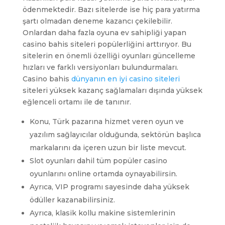
ödenmektedir. Bazı sitelerde ise hiç para yatırma
şartı olmadan deneme kazancı çekilebilir.
Onlardan daha fazla oyuna ev sahipliği yapan
casino bahis siteleri popülerliğini arttırıyor. Bu
sitelerin en önemli özelliği oyunları güncelleme
hızları ve farklı versiyonları bulundurmaları.
Casino bahis
dünyanın en iyi casino siteleri
siteleri yüksek kazanç sağlamaları dışında yüksek
eğlenceli ortamı ile de tanınır.
Konu, Türk pazarına hizmet veren oyun ve
yazılım sağlayıcılar olduğunda, sektörün başlıca
markalarını da içeren uzun bir liste mevcut.
Slot oyunları dahil tüm popüler casino
oyunlarını online ortamda oynayabilirsin.
Ayrıca, VIP programı sayesinde daha yüksek
ödüller kazanabilirsiniz.
Ayrıca, klasik kollu makine sistemlerinin