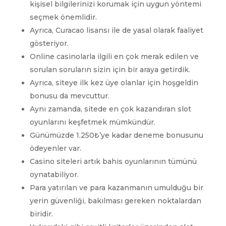
kişisel bilgilerinizi korumak için uygun yöntemi
seçmek önemlidir.
Ayrıca, Curacao lisansı ile de yasal olarak faaliyet
gösteriyor.
Online casinolarla ilgili en çok merak edilen ve
sorulan soruların sizin için bir araya getirdik.
Ayrıca, siteye ilk kez üye olanlar için hoşgeldin
bonusu da mevcuttur.
Aynı zamanda, sitede en çok kazandıran slot
oyunlarını keşfetmek mümkündür.
Günümüzde 1.250₺’ye kadar deneme bonusunu
ödeyenler var.
Casino siteleri artık bahis oyunlarının tümünü
oynatabiliyor.
Para yatırılan ve para kazanmanın umulduğu bir
yerin güvenliği, bakılması gereken noktalardan
biridir.