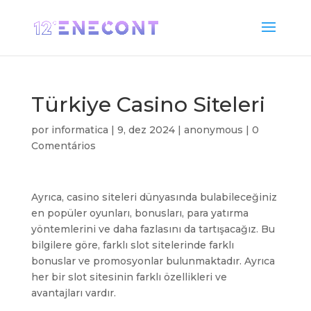
Türkiye Casino Siteleri
por
informatica
|
9, dez 2024
|
anonymous
|
0
Comentários
Ayrıca, casino siteleri dünyasında bulabileceğiniz
en popüler oyunları, bonusları, para yatırma
yöntemlerini ve daha fazlasını da tartışacağız. Bu
bilgilere göre, farklı slot sitelerinde farklı
bonuslar ve promosyonlar bulunmaktadır. Ayrıca
her bir slot sitesinin farklı özellikleri ve
avantajları vardır.