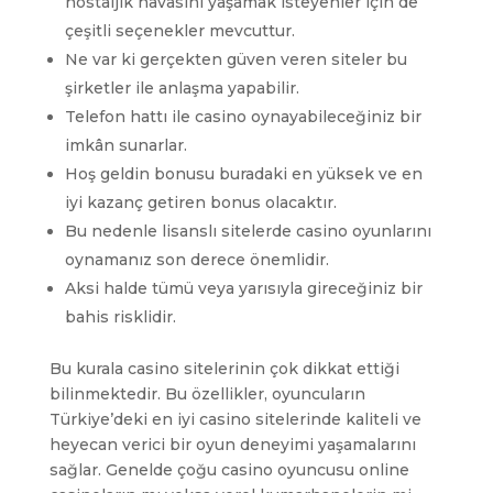
nostaljik havasını yaşamak isteyenler için de
çeşitli seçenekler mevcuttur.
Ne var ki gerçekten güven veren siteler bu
şirketler ile anlaşma yapabilir.
Telefon hattı ile casino oynayabileceğiniz bir
imkân sunarlar.
Hoş geldin bonusu buradaki en yüksek ve en
iyi kazanç getiren bonus olacaktır.
Bu nedenle lisanslı sitelerde casino oyunlarını
oynamanız son derece önemlidir.
Aksi halde tümü veya yarısıyla gireceğiniz bir
bahis risklidir.
Bu kurala casino sitelerinin çok dikkat ettiği
bilinmektedir. Bu özellikler, oyuncuların
Türkiye’deki en iyi casino sitelerinde kaliteli ve
heyecan verici bir oyun deneyimi yaşamalarını
sağlar. Genelde çoğu casino oyuncusu online