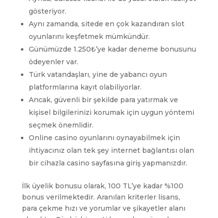
gösteriyor.
Aynı zamanda, sitede en çok kazandıran slot
oyunlarını keşfetmek mümkündür.
Günümüzde 1.250₺’ye kadar deneme bonusunu
ödeyenler var.
Türk vatandaşları, yine de yabancı oyun
platformlarına kayıt olabiliyorlar.
Ancak, güvenli bir şekilde para yatırmak ve
kişisel bilgilerinizi korumak için uygun yöntemi
seçmek önemlidir.
Online casino oyunlarını oynayabilmek için
ihtiyacınız olan tek şey internet bağlantısı olan
bir cihazla casino sayfasına giriş yapmanızdır.
İlk üyelik bonusu olarak, 100 TL’ye kadar %100
bonus verilmektedir. Aranılan kriterler lisans,
para çekme hızı ve yorumlar ve şikayetler alanı