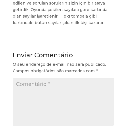
edilen ve sorulan soruların sizin için bir araya
getirdik. Oyunda çekilen sayılara göre kartında
olan sayılar işaretlenir. Tıpkı tombala gibi,
kartındaki bütün sayılar çıkan ilk kişi kazanır.
Enviar Comentário
O seu endereço de e-mail não será publicado.
Campos obrigatórios são marcados com
*