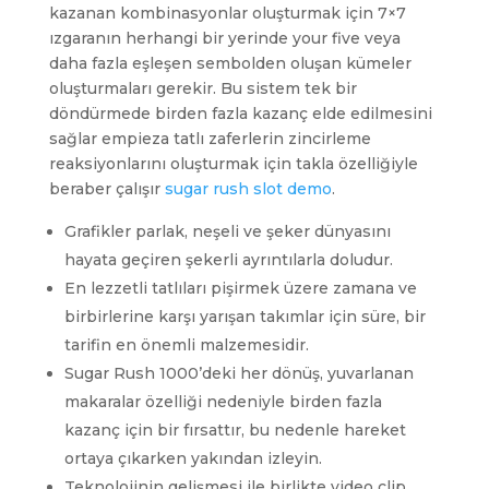
kazanan kombinasyonlar oluşturmak için 7×7
ızgaranın herhangi bir yerinde your five veya
daha fazla eşleşen sembolden oluşan kümeler
oluşturmaları gerekir. Bu sistem tek bir
döndürmede birden fazla kazanç elde edilmesini
sağlar empieza tatlı zaferlerin zincirleme
reaksiyonlarını oluşturmak için takla özelliğiyle
beraber çalışır
sugar rush slot demo
.
Grafikler parlak, neşeli ve şeker dünyasını
hayata geçiren şekerli ayrıntılarla doludur.
En lezzetli tatlıları pişirmek üzere zamana ve
birbirlerine karşı yarışan takımlar için süre, bir
tarifin en önemli malzemesidir.
Sugar Rush 1000’deki her dönüş, yuvarlanan
makaralar özelliği nedeniyle birden fazla
kazanç için bir fırsattır, bu nedenle hareket
ortaya çıkarken yakından izleyin.
Teknolojinin gelişmesi ile birlikte video clip