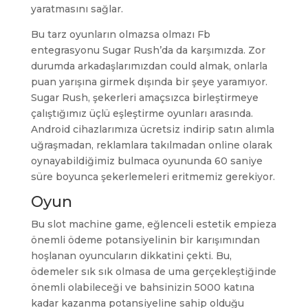
yaratmasını sağlar.
Bu tarz oyunların olmazsa olmazı Fb
entegrasyonu Sugar Rush’da da karşımızda. Zor
durumda arkadaşlarımızdan could almak, onlarla
puan yarışına girmek dışında bir şeye yaramıyor.
Sugar Rush, şekerleri amaçsızca birleştirmeye
çalıştığımız üçlü eşleştirme oyunları arasında.
Android cihazlarımıza ücretsiz indirip satın alımla
uğraşmadan, reklamlara takılmadan online olarak
oynayabildiğimiz bulmaca oyununda 60 saniye
süre boyunca şekerlemeleri eritmemiz gerekiyor.
Oyun
Bu slot machine game, eğlenceli estetik empieza
önemli ödeme potansiyelinin bir karışımından
hoşlanan oyuncuların dikkatini çekti. Bu,
ödemeler sık sık olmasa de uma gerçekleştiğinde
önemli olabileceği ve bahsinizin 5000 katına
kadar kazanma potansiyeline sahip olduğu