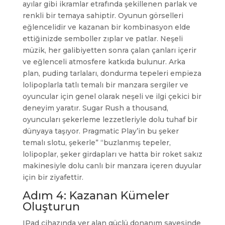
ayılar gibi ikramlar etrafında şekillenen parlak ve
renkli bir temaya sahiptir. Oyunun görselleri
eğlencelidir ve kazanan bir kombinasyon elde
ettiğinizde semboller zıplar ve patlar. Neşeli
müzik, her galibiyetten sonra çalan çanları içerir
ve eğlenceli atmosfere katkıda bulunur. Arka
plan, puding tarlaları, dondurma tepeleri empieza
lolipoplarla tatlı temalı bir manzara sergiler ve
oyuncular için genel olarak neşeli ve ilgi çekici bir
deneyim yaratır. Sugar Rush a thousand,
oyuncuları şekerleme lezzetleriyle dolu tuhaf bir
dünyaya taşıyor. Pragmatic Play’in bu şeker
temalı slotu, şekerle” “buzlanmış tepeler,
lolipoplar, şeker girdapları ve hatta bir roket sakız
makinesiyle dolu canlı bir manzara içeren duyular
için bir ziyafettir.
Adım 4: Kazanan Kümeler
Oluşturun
IPad cihazında yer alan güçlü donanım sayesinde