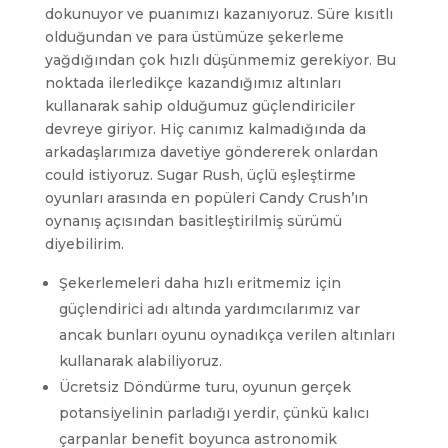
dokunuyor ve puanımızı kazanıyoruz. Süre kısıtlı
olduğundan ve para üstümüze şekerleme
yağdığından çok hızlı düşünmemiz gerekiyor. Bu
noktada ilerledikçe kazandığımız altınları
kullanarak sahip olduğumuz güçlendiriciler
devreye giriyor. Hiç canımız kalmadığında da
arkadaşlarımıza davetiye göndererek onlardan
could istiyoruz. Sugar Rush, üçlü eşleştirme
oyunları arasında en popüleri Candy Crush’ın
oynanış açısından basitleştirilmiş sürümü
diyebilirim.
Şekerlemeleri daha hızlı eritmemiz için
güçlendirici adı altında yardımcılarımız var
ancak bunları oyunu oynadıkça verilen altınları
kullanarak alabiliyoruz.
Ücretsiz Döndürme turu, oyunun gerçek
potansiyelinin parladığı yerdir, çünkü kalıcı
çarpanlar benefit boyunca astronomik