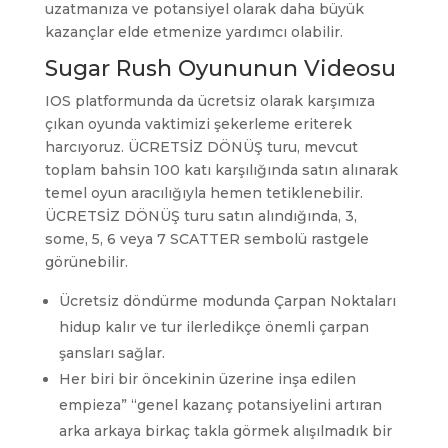
uzatmanıza ve potansiyel olarak daha büyük
kazançlar elde etmenize yardımcı olabilir.
Sugar Rush Oyununun Videosu
IOS platformunda da ücretsiz olarak karşımıza
çıkan oyunda vaktimizi şekerleme eriterek
harcıyoruz. ÜCRETSİZ DÖNÜŞ turu, mevcut
toplam bahsin 100 katı karşılığında satın alınarak
temel oyun aracılığıyla hemen tetiklenebilir.
ÜCRETSİZ DÖNÜŞ turu satın alındığında, 3,
some, 5, 6 veya 7 SCATTER sembolü rastgele
görünebilir.
Ücretsiz döndürme modunda Çarpan Noktaları
hidup kalır ve tur ilerledikçe önemli çarpan
şansları sağlar.
Her biri bir öncekinin üzerine inşa edilen
empieza” “genel kazanç potansiyelini artıran
arka arkaya birkaç takla görmek alışılmadık bir