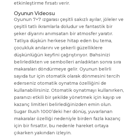
etkinleştirme fırsatı verir.
Oyunun Videosu
Oyunun 7×7 ızgarası çeşitli sakızlı ayılar, jöleler ve
çeşitli tatlı ikramlarla doludur ve fantastik bir
şeker diyarını anımsatan bir atmosfer yaratır.
Tatlıya düşkün herkese hitap eden bu tema,
çocukluk anılarını ve şekerli güzelliklere
düşkünlüğün keyfini çağrıştırıyor. Bahsinizi
belirledikten ve sembolleri anladıktan sonra sıra
makaraları döndürmeye gelir. Oyunun belirli
sayıda tur için otomatik olarak dönmesini tercih
ederseniz otomatik oynatma özelliğini de
kullanabilirsiniz. Otomatik oynatmayı kullanırken,
paranızı etkili bir şekilde yönetmek için kayıp ve
kazanç limitleri belirlediğinizden emin olun.
Sugar Rush 1000’deki her dönüş, yuvarlanan
makaralar özelliği nedeniyle birden fazla kazanç
için bir fırsattır, bu nedenle hareket ortaya
çıkarken yakından izleyin.