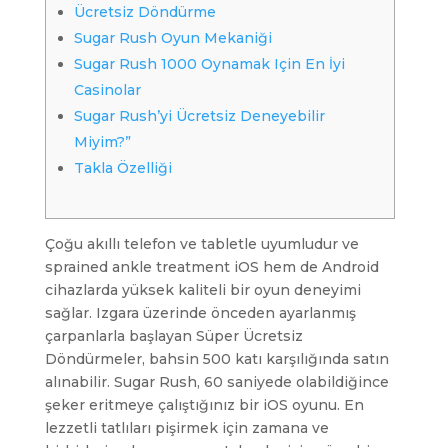
Ücretsiz Döndürme
Sugar Rush Oyun Mekaniği
Sugar Rush 1000 Oynamak Için En İyi
Casinolar
Sugar Rush’yi Ücretsiz Deneyebilir
Miyim?”
Takla Özelliği
Çoğu akıllı telefon ve tabletle uyumludur ve
sprained ankle treatment iOS hem de Android
cihazlarda yüksek kaliteli bir oyun deneyimi
sağlar. Izgara üzerinde önceden ayarlanmış
çarpanlarla başlayan Süper Ücretsiz
Döndürmeler, bahsin 500 katı karşılığında satın
alınabilir. Sugar Rush, 60 saniyede olabildiğince
şeker eritmeye çalıştığınız bir iOS oyunu. En
lezzetli tatlıları pişirmek için zamana ve