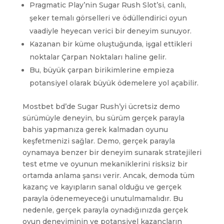
Pragmatic Play’nin Sugar Rush Slot’si, canlı,
şeker temalı görselleri ve ödüllendirici oyun
vaadiyle heyecan verici bir deneyim sunuyor.
Kazanan bir küme oluştuğunda, işgal ettikleri
noktalar Çarpan Noktaları haline gelir.
Bu, büyük çarpan birikimlerine empieza
potansiyel olarak büyük ödemelere yol açabilir.
Mostbet bd’de Sugar Rush’yi ücretsiz demo
sürümüyle deneyin, bu sürüm gerçek parayla
bahis yapmanıza gerek kalmadan oyunu
keşfetmenizi sağlar. Demo, gerçek parayla
oynamaya benzer bir deneyim sunarak stratejileri
test etme ve oyunun mekaniklerini risksiz bir
ortamda anlama şansı verir. Ancak, demoda tüm
kazanç ve kayıpların sanal olduğu ve gerçek
parayla ödenemeyeceği unutulmamalıdır. Bu
nedenle, gerçek parayla oynadığınızda gerçek
oyun deneyiminin ve potansiyel kazançların