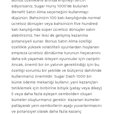
Bonus özelliklere anında erişmeyi tercih
ediyorsanız, Sugar Hurry 1000’de bulunan
Benefit Satın Alma seçeneğini kullanmayı
düşünün. Bahsinizin 100 katı karşılığında normal
ücretsiz dönüşler veya bahsinizin five hundred
katı karşılığında süper ücretsiz dönüşler satın
alabilirsiniz, her ikisi de gelişmiş kazanma
potansiyeli sunar. Bonus Satın Alma özelliği
özellikle yüksek volatiliteli oyunlardan hoşlanan
empieza ücretsiz döndürme turunun heyecanını
daha sık yaşamak isteyen oyuncular için caziptir.
Ancak, önemli bir ön yatırım gerektirdiği için bu
özelliği sorumlu bir şekilde ve bütçeniz dahilinde
kullanmanız önemlidir. Sugar Dash 1000 bir
küme ödeme mekaniği kullanır, yani kazançları
tetiklemek için birbirine bitişik (yatay veya dikey)
5 veya daha fazla eşleşen sembolden oluşan
kümeler oluşturmanız gerekir. Kazanan kümeler
patlayarak yeni sembollerin aşağı yuvarlanmasını
ve potansiyel olarak daha fazla kazanç