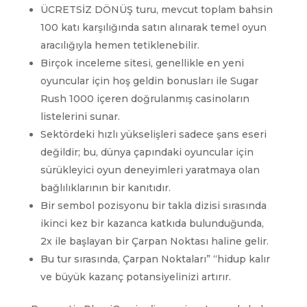
ÜCRETSİZ DÖNÜŞ turu, mevcut toplam bahsin
100 katı karşılığında satın alınarak temel oyun
aracılığıyla hemen tetiklenebilir.
Birçok inceleme sitesi, genellikle en yeni
oyuncular için hoş geldin bonusları ile Sugar
Rush 1000 içeren doğrulanmış casinoların
listelerini sunar.
Sektördeki hızlı yükselişleri sadece şans eseri
değildir; bu, dünya çapındaki oyuncular için
sürükleyici oyun deneyimleri yaratmaya olan
bağlılıklarının bir kanıtıdır.
Bir sembol pozisyonu bir takla dizisi sırasında
ikinci kez bir kazanca katkıda bulunduğunda,
2x ile başlayan bir Çarpan Noktası haline gelir.
Bu tur sırasında, Çarpan Noktaları” “hidup kalır
ve büyük kazanç potansiyelinizi artırır.