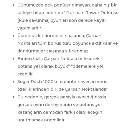
Günümüzde pek popüler olmayan, daha niş bir
kitleye hitap eden bir” “tür olan Tower Defense
(kule savunma) oyunları son derece keyifli
yapımlardır.
Ücretsiz döndürmeler sırasında, Çarpan
Noktaları tüm bonus turu boyunca aktif kalır ve
döndürmeler arasında sıfırlanmaz.
Birden fazla Çarpan Noktası birleşerek
potansiyel olarak büyük” “ödemelere yol
açabilir.
Sugar Rush 1000’in durante heyecan verici
özelliklerinden biri de Çarpan Noktalarıdır.
Bu nedenle, gerçek parayla oynadığınızda
gerçek oyun deneyiminin ve potansiyel
kazançların demodan farklı olabileceğini
unutmamak önemlidir.