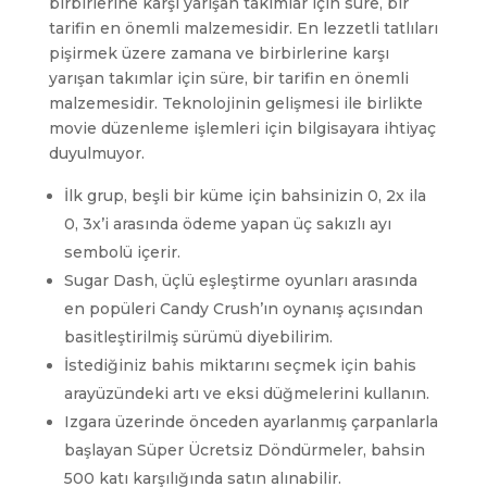
birbirlerine karşı yarışan takımlar için süre, bir
tarifin en önemli malzemesidir. En lezzetli tatlıları
pişirmek üzere zamana ve birbirlerine karşı
yarışan takımlar için süre, bir tarifin en önemli
malzemesidir. Teknolojinin gelişmesi ile birlikte
movie düzenleme işlemleri için bilgisayara ihtiyaç
duyulmuyor.
İlk grup, beşli bir küme için bahsinizin 0, 2x ila
0, 3x’i arasında ödeme yapan üç sakızlı ayı
sembolü içerir.
Sugar Dash, üçlü eşleştirme oyunları arasında
en popüleri Candy Crush’ın oynanış açısından
basitleştirilmiş sürümü diyebilirim.
İstediğiniz bahis miktarını seçmek için bahis
arayüzündeki artı ve eksi düğmelerini kullanın.
Izgara üzerinde önceden ayarlanmış çarpanlarla
başlayan Süper Ücretsiz Döndürmeler, bahsin
500 katı karşılığında satın alınabilir.