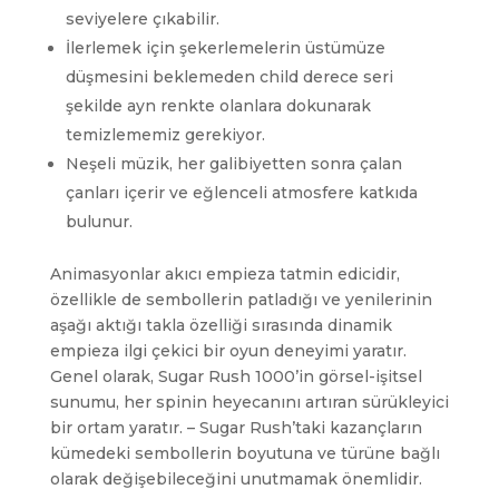
seviyelere çıkabilir.
İlerlemek için şekerlemelerin üstümüze
düşmesini beklemeden child derece seri
şekilde ayn renkte olanlara dokunarak
temizlememiz gerekiyor.
Neşeli müzik, her galibiyetten sonra çalan
çanları içerir ve eğlenceli atmosfere katkıda
bulunur.
Animasyonlar akıcı empieza tatmin edicidir,
özellikle de sembollerin patladığı ve yenilerinin
aşağı aktığı takla özelliği sırasında dinamik
empieza ilgi çekici bir oyun deneyimi yaratır.
Genel olarak, Sugar Rush 1000’in görsel-işitsel
sunumu, her spinin heyecanını artıran sürükleyici
bir ortam yaratır. – Sugar Rush’taki kazançların
kümedeki sembollerin boyutuna ve türüne bağlı
olarak değişebileceğini unutmamak önemlidir.