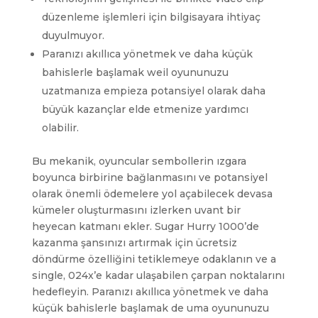
düzenleme işlemleri için bilgisayara ihtiyaç
duyulmuyor.
Paranızı akıllıca yönetmek ve daha küçük
bahislerle başlamak weil oyununuzu
uzatmanıza empieza potansiyel olarak daha
büyük kazançlar elde etmenize yardımcı
olabilir.
Bu mekanik, oyuncular sembollerin ızgara
boyunca birbirine bağlanmasını ve potansiyel
olarak önemli ödemelere yol açabilecek devasa
kümeler oluşturmasını izlerken uvant bir
heyecan katmanı ekler. Sugar Hurry 1000’de
kazanma şansınızı artırmak için ücretsiz
döndürme özelliğini tetiklemeye odaklanın ve a
single, 024x’e kadar ulaşabilen çarpan noktalarını
hedefleyin. Paranızı akıllıca yönetmek ve daha
küçük bahislerle başlamak de uma oyununuzu