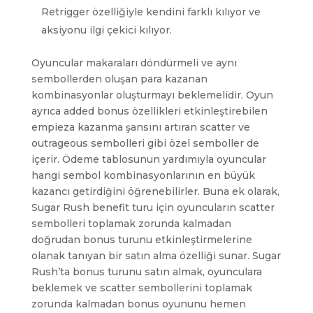
Retrigger özelliğiyle kendini farklı kılıyor ve
aksiyonu ilgi çekici kılıyor.
Oyuncular makaraları döndürmeli ve aynı
sembollerden oluşan para kazanan
kombinasyonlar oluşturmayı beklemelidir. Oyun
ayrıca added bonus özellikleri etkinleştirebilen
empieza kazanma şansını artıran scatter ve
outrageous sembolleri gibi özel semboller de
içerir. Ödeme tablosunun yardımıyla oyuncular
hangi sembol kombinasyonlarının en büyük
kazancı getirdiğini öğrenebilirler. Buna ek olarak,
Sugar Rush benefit turu için oyuncuların scatter
sembolleri toplamak zorunda kalmadan
doğrudan bonus turunu etkinleştirmelerine
olanak tanıyan bir satın alma özelliği sunar. Sugar
Rush’ta bonus turunu satın almak, oyunculara
beklemek ve scatter sembollerini toplamak
zorunda kalmadan bonus oyununu hemen