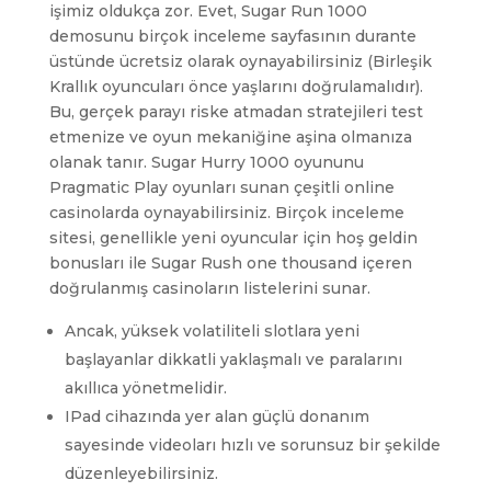
işimiz oldukça zor. Evet, Sugar Run 1000
demosunu birçok inceleme sayfasının durante
üstünde ücretsiz olarak oynayabilirsiniz (Birleşik
Krallık oyuncuları önce yaşlarını doğrulamalıdır).
Bu, gerçek parayı riske atmadan stratejileri test
etmenize ve oyun mekaniğine aşina olmanıza
olanak tanır. Sugar Hurry 1000 oyununu
Pragmatic Play oyunları sunan çeşitli online
casinolarda oynayabilirsiniz. Birçok inceleme
sitesi, genellikle yeni oyuncular için hoş geldin
bonusları ile Sugar Rush one thousand içeren
doğrulanmış casinoların listelerini sunar.
Ancak, yüksek volatiliteli slotlara yeni
başlayanlar dikkatli yaklaşmalı ve paralarını
akıllıca yönetmelidir.
IPad cihazında yer alan güçlü donanım
sayesinde videoları hızlı ve sorunsuz bir şekilde
düzenleyebilirsiniz.