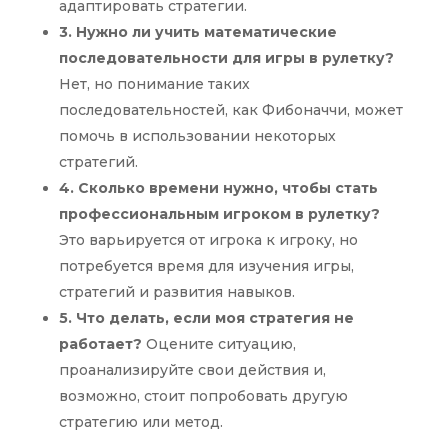
адаптировать стратегии.
3. Нужно ли учить математические
последовательности для игры в рулетку?
Нет, но понимание таких
последовательностей, как Фибоначчи, может
помочь в использовании некоторых
стратегий.
4. Сколько времени нужно, чтобы стать
профессиональным игроком в рулетку?
Это варьируется от игрока к игроку, но
потребуется время для изучения игры,
стратегий и развития навыков.
5. Что делать, если моя стратегия не
работает?
Оцените ситуацию,
проанализируйте свои действия и,
возможно, стоит попробовать другую
стратегию или метод.