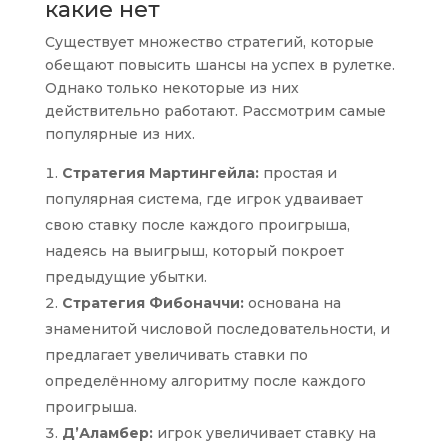
какие нет
Существует множество стратегий, которые
обещают повысить шансы на успех в рулетке.
Однако только некоторые из них
действительно работают. Рассмотрим самые
популярные из них.
Стратегия Мартингейла:
простая и
популярная система, где игрок удваивает
свою ставку после каждого проигрыша,
надеясь на выигрыш, который покроет
предыдущие убытки.
Стратегия Фибоначчи:
основана на
знаменитой числовой последовательности, и
предлагает увеличивать ставки по
определённому алгоритму после каждого
проигрыша.
Д’Аламбер:
игрок увеличивает ставку на