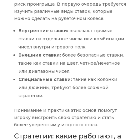
риск проигрыша. В первую очередь требуется
изучить различные виды ставок, которые
можно сделать на рулеточном колесе.
Внутренние ставки:
включают прямые
ставки на отдельные числа или комбинации
чисел внутри игрового поля.
Внешние ставки:
более безопасные ставки,
такие как ставки на цвет, четное/нечетное
или диапазоны чисел.
Специальные ставки:
такие как колонки
или дюжины, требуют более сложной
стратегии.
Понимание и практика этих основ помогут
игроку выстроить свою стратегию и стать
более уверенным у игорного стола.
Стратегии: какие работают, а