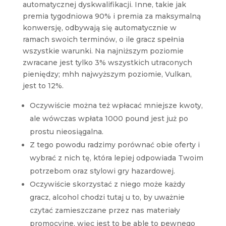
automatycznej dyskwalifikacji. Inne, takie jak
premia tygodniowa 90% i premia za maksymalną
konwersję, odbywają się automatycznie w
ramach swoich terminów, o ile gracz spełnia
wszystkie warunki. Na najniższym poziomie
zwracane jest tylko 3% wszystkich utraconych
pieniędzy; mhh najwyższym poziomie, Vulkan,
jest to 12%.
Oczywiście można też wpłacać mniejsze kwoty,
ale wówczas wpłata 1000 pound jest już po
prostu nieosiągalna.
Z tego powodu radzimy porównać obie oferty i
wybrać z nich tę, która lepiej odpowiada Twoim
potrzebom oraz stylowi gry hazardowej.
Oczywiście skorzystać z niego może każdy
gracz, alcohol chodzi tutaj u to, by uważnie
czytać zamieszczane przez nas materiały
promocyjne, więc jest to be able to pewnego