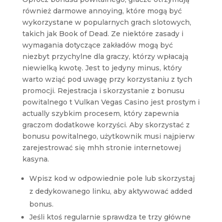
również darmowe annoying, które mogą być
wykorzystane w popularnych grach slotowych,
takich jak Book of Dead. Ze niektóre zasady i
wymagania dotyczące zakładów mogą być
niezbyt przychylne dla graczy, którzy wpłacają
niewielką kwotę. Jest to jedyny minus, który
warto wziąć pod uwagę przy korzystaniu z tych
promocji. Rejestracja i skorzystanie z bonusu
powitalnego t Vulkan Vegas Casino jest prostym i
actually szybkim procesem, który zapewnia
graczom dodatkowe korzyści. Aby skorzystać z
bonusu powitalnego, użytkownik musi najpierw
zarejestrować się mhh stronie internetowej
kasyna.
Wpisz kod w odpowiednie pole lub skorzystaj
z dedykowanego linku, aby aktywować added
bonus.
Jeśli ktoś regularnie sprawdza te trzy główne