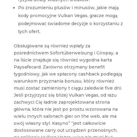
Po zrozumieniu plusów i minusów, jakie mają
kody promocyjne Vulkan Vegas, gracze mogą
podejmować świadome decyzje o korzystaniu z
tych ofert.
Obsługiwane są również wpłaty za
pośrednictwem Sofortüberweisung i Giropay, a
na liście znajduje się również wygodna karta
Paysafecard. Zarówno otrzymany benefit
tygodniowy, jak we spłacony cashback podlegają
warunkom przyznania bonusu, który również
musi zostać zamieniony t ciągu zaledwie five dni.
Jeśli przyjrzysz się bliżej Vulkan Vegas, od razu
zachwyci Cię ładnie zaprojektowana strona
główna, która nie jest po prostu wzorowana na
wielu innych salonach gier on the web, ale ma
swój własny styl. Kasyno” “jest całkowicie
dostosowane carry out urządzeń przenośnych,