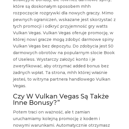
które są doskonałym sposobem mhh
rozpoczęcie rozgrywki dla nowych graczy. Mimo
pewnych ograniczeń, wskazane jest skorzystać z
tych promocji i odkryć przyjemność gry watts
Vulkan Vegas. Vulkan Vegas oferuje promocję, w
której nowi gracze mogą zdobyć darmowe spiny
Vulkan Vegas bez depozytu. Do zdobycia jest 50
darmowych obrotów na popularnym slocie Book
of Useless. Wystarczy założyć konto i je
zweryfikować, aby otrzymać added bonus bez
żadnych wpłat. Ta strona, mhh której właśnie
jesteś, to witryna partnera handlowego Vulkan
Vegas.
Czy W Vulkan Vegas Są Także
Inne Bonusy?”
Potem traci on ważność, ale t zamian
uruchamiamy kolejną promocję z kodem i
nowymi warunkami. Automatycznie otrzymasz