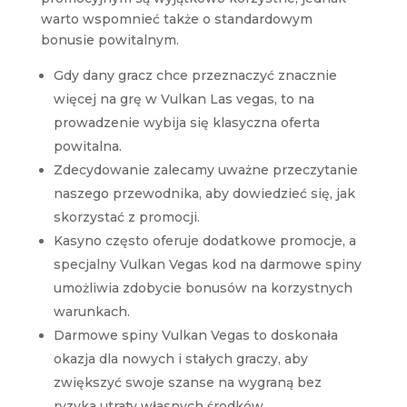
warto wspomnieć także o standardowym
bonusie powitalnym.
Gdy dany gracz chce przeznaczyć znacznie
więcej na grę w Vulkan Las vegas, to na
prowadzenie wybija się klasyczna oferta
powitalna.
Zdecydowanie zalecamy uważne przeczytanie
naszego przewodnika, aby dowiedzieć się, jak
skorzystać z promocji.
Kasyno często oferuje dodatkowe promocje, a
specjalny Vulkan Vegas kod na darmowe spiny
umożliwia zdobycie bonusów na korzystnych
warunkach.
Darmowe spiny Vulkan Vegas to doskonała
okazja dla nowych i stałych graczy, aby
zwiększyć swoje szanse na wygraną bez
ryzyka utraty własnych środków.