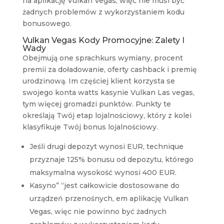
na aplikację Vulkan Vegas, więc nie musi być
żadnych problemów z wykorzystaniem kodu
bonusowego.
Vulkan Vegas Kody Promocyjne: Zalety I
Wady
Obejmują one sprachkurs wymiany, procent
premii za doładowanie, oferty cashback i premię
urodzinową. Im częściej klient korzysta se
swojego konta watts kasynie Vulkan Las vegas,
tym więcej gromadzi punktów. Punkty te
określają Twój etap lojalnościowy, który z kolei
klasyfikuje Twój bonus lojalnościowy.
Jeśli drugi depozyt wynosi EUR, technique
przyznaje 125% bonusu od depozytu, którego
maksymalna wysokość wynosi 400 EUR.
Kasyno” “jest całkowicie dostosowane do
urządzeń przenośnych, em aplikację Vulkan
Vegas, więc nie powinno być żadnych