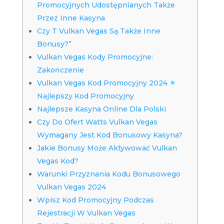
Promocyjnych Udostępnianych Także
Przez Inne Kasyna
Czy T Vulkan Vegas Są Także Inne
Bonusy?”
Vulkan Vegas Kody Promocyjne:
Zakończenie
Vulkan Vegas Kod Promocyjny 2024 ✴️
Najlepszy Kod Promocyjny
Najlepsze Kasyna Online Dla Polski
Czy Do Ofert Watts Vulkan Vegas
Wymagany Jest Kod Bonusowy Kasyna?
Jakie Bonusy Może Aktywować Vulkan
Vegas Kod?
Warunki Przyznania Kodu Bonusowego
Vulkan Vegas 2024
Wpisz Kod Promocyjny Podczas
Rejestracji W Vulkan Vegas