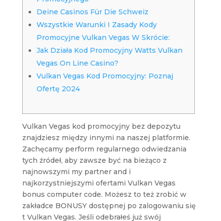
Deine Casinos Für Die Schweiz
Wszystkie Warunki I Zasady Kody
Promocyjne Vulkan Vegas W Skrócie:
Jak Działa Kod Promocyjny Watts Vulkan
Vegas On Line Casino?
Vulkan Vegas Kod Promocyjny: Poznaj
Ofertę 2024
Vulkan Vegas kod promocyjny bez depozytu
znajdziesz między innymi na naszej platformie.
Zachęcamy perform regularnego odwiedzania
tych źródeł, aby zawsze być na bieżąco z
najnowszymi my partner and i
najkorzystniejszymi ofertami Vulkan Vegas
bonus computer code. Możesz to też zrobić w
zakładce BONUSY dostępnej po zalogowaniu się
t Vulkan Vegas. Jeśli odebrałeś już swój