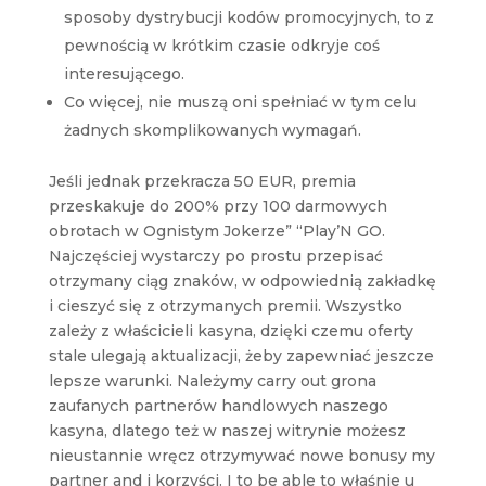
sposoby dystrybucji kodów promocyjnych, to z
pewnością w krótkim czasie odkryje coś
interesującego.
Co więcej, nie muszą oni spełniać w tym celu
żadnych skomplikowanych wymagań.
Jeśli jednak przekracza 50 EUR, premia
przeskakuje do 200% przy 100 darmowych
obrotach w Ognistym Jokerze” “Play’N GO.
Najczęściej wystarczy po prostu przepisać
otrzymany ciąg znaków, w odpowiednią zakładkę
i cieszyć się z otrzymanych premii. Wszystko
zależy z właścicieli kasyna, dzięki czemu oferty
stale ulegają aktualizacji, żeby zapewniać jeszcze
lepsze warunki. Należymy carry out grona
zaufanych partnerów handlowych naszego
kasyna, dlatego też w naszej witrynie możesz
nieustannie wręcz otrzymywać nowe bonusy my
partner and i korzyści. I to be able to właśnie u