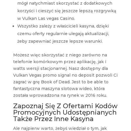
mógł natychmiast skorzystać z dodatkowych
korzyści i cieszyć się jeszcze lepszą rozgrywką
w Vulkan Las vegas Casino.
Wszystko zależy z właścicieli kasyna, dzięki
czemu oferty regularnie ulegają aktualizacji,
żeby zapewniać jeszcze lepsze warunki.
Możesz więc skorzystać z niego zarówno na
telefonie komórkowym przez aplikację, jak i
watts wersji stacjonarnej. Nasz dostępny dla
Vulkan Vegas promo signal no deposit pozwoli Ci
zagrać w grę Book of Dead. Jest to be able to
fantastyczna maszyna slotowa wideo, która
została wprowadzona na rynek w 2016 roku.
Zapoznaj Się Z Ofertami Kodów
Promocyjnych Udostępnianych
Także Przez Inne Kasyna
Ale najpierw warto, żebyś wiedział o tym, jak