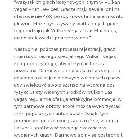
“wszystkich grach kasynowych, t tym w Vulkan
Vegas Fruit Devices. Gracze mają several dni na
obstawienie 40X, po czym kwota trafia em konto
główne. Może być używany watts innych grach,
tego rodzaju jak Vulkan Vegas Fruit Machines,
grach stołowych i pokerze wideo.”
Następnie, podczas procesu rejestracji, gracz
musi użyć naszego specjalnego Vulkan Vegas
kod promocyjnego, aby otrzymać bonus
powitalny. Darmowe spiny Vulkan Las vegas to
doskonała okazja dla nowych we stałych graczy,
aby zwiększyć swoje szanse na wygraną bez
ryzyka utraty własnych środków. Vulkan Las
vegas regularnie oferuje atrakcyjne promocje, w
tym darmowe obroty, które można wykorzystać
mhh popularnych automatach. Dzięki tym
promocjom gracze mogą zapoznać się z ofertą
kasyna i spróbować swojego szczęścia w
wybranych grach. Darmowe spiny są dostępne t