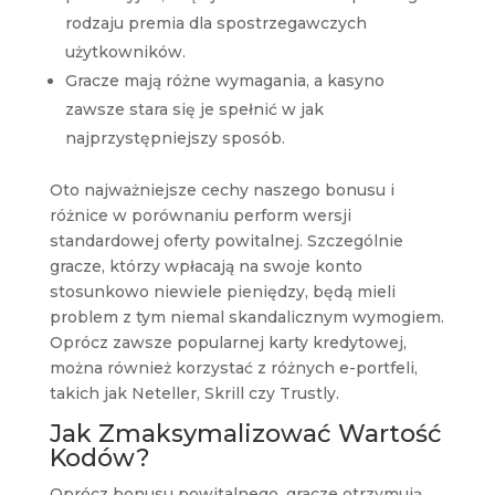
rodzaju premia dla spostrzegawczych
użytkowników.
Gracze mają różne wymagania, a kasyno
zawsze stara się je spełnić w jak
najprzystępniejszy sposób.
Oto najważniejsze cechy naszego bonusu i
różnice w porównaniu perform wersji
standardowej oferty powitalnej. Szczególnie
gracze, którzy wpłacają na swoje konto
stosunkowo niewiele pieniędzy, będą mieli
problem z tym niemal skandalicznym wymogiem.
Oprócz zawsze popularnej karty kredytowej,
można również korzystać z różnych e-portfeli,
takich jak Neteller, Skrill czy Trustly.
Jak Zmaksymalizować Wartość
Kodów?
Oprócz bonusu powitalnego, gracze otrzymują