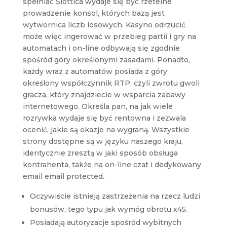
spełniać Slottica wydaje się być rzetelne
prowadzenie konsol, których bazą jest
wytwornica liczb losowych. Kasyno odrzucić
może więc ingerować w przebieg partii i gry na
automatach i on-line odbywają się zgodnie
spośród góry określonymi zasadami. Ponadto,
każdy wraz z automatów posiada z góry
określony współczynnik RTP, czyli zwrotu gwoli
gracza, który znajdziecie w wsparcia zabawy
internetowego. Określa pan, na jak wiele
rozrywka wydaje się być rentowna i zezwala
ocenić, jakie są okazje na wygraną. Wszystkie
strony dostępne są w języku naszego kraju,
identycznie zresztą w jaki sposób obsługa
kontrahenta, także na on-line czat i dedykowany
email email protected.
Oczywiście istnieją zastrzeżenia na rzecz ludzi
bonusów, tego typu jak wymóg obrotu x45.
Posiadają autoryzacje spośród wybitnych