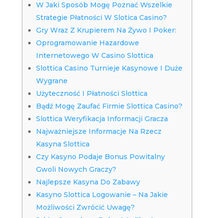
W Jaki Sposób Mogę Poznać Wszelkie
Strategie Płatności W Slotica Casino?
Gry Wraz Z Krupierem Na Żywo I Poker:
Oprogramowanie Hazardowe
Internetowego W Casino Slottica
Slottica Casino Turnieje Kasynowe I Duże
Wygrane
Użyteczność I Płatności Slottica
Bądź Mogę Zaufać Firmie Slottica Casino?
Slottica Weryfikacja Informacji Gracza
Najważniejsze Informacje Na Rzecz
Kasyna Slottica
Czy Kasyno Podaje Bonus Powitalny
Gwoli Nowych Graczy?
Najlepsze Kasyna Do Zabawy
Kasyno Slottica Logowanie – Na Jakie
Możliwości Zwrócić Uwagę?