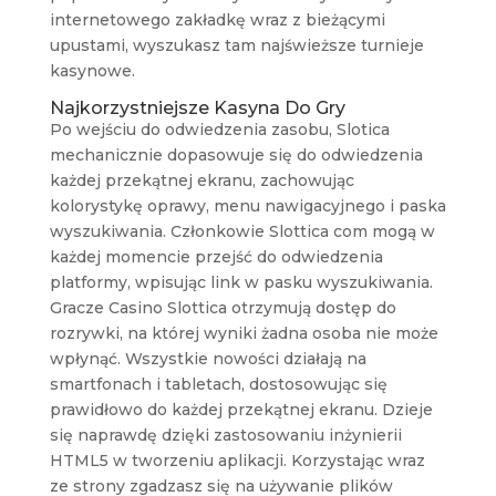
internetowego zakładkę wraz z bieżącymi
upustami, wyszukasz tam najświeższe turnieje
kasynowe.
Najkorzystniejsze Kasyna Do Gry
Po wejściu do odwiedzenia zasobu, Slotica
mechanicznie dopasowuje się do odwiedzenia
każdej przekątnej ekranu, zachowując
kolorystykę oprawy, menu nawigacyjnego i paska
wyszukiwania. Członkowie Slottica com mogą w
każdej momencie przejść do odwiedzenia
platformy, wpisując link w pasku wyszukiwania.
Gracze Casino Slottica otrzymują dostęp do
rozrywki, na której wyniki żadna osoba nie może
wpłynąć. Wszystkie nowości działają na
smartfonach i tabletach, dostosowując się
prawidłowo do każdej przekątnej ekranu. Dzieje
się naprawdę dzięki zastosowaniu inżynierii
HTML5 w tworzeniu aplikacji. Korzystając wraz
ze strony zgadzasz się na używanie plików