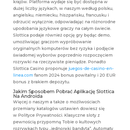
krajów. Platforma wydaje się być dostępna w
dużej liczby językach, w naszym według polsku,
angielsku, niemiecku, hiszpańsku, francusku i
odrzucić wyłącznie, odpowiadając na różnorodne
upodobania językowe graczy na całym świecie.
Slottica podaje również opcję gry będąc demo,
umożliwiając graczom wypróbowanie
oryginalnych komputerów bez ryzyka i podjęcie
świadomej wyborów poprzednio rozpoczęciem
rozrywki na rzeczywiste pieniądze. Ponadto
Slottica Casino proponuje
juegos-de-casino-en-
linea.com
fanom 2024 bonus powitalny i 20 EUR
bonus z brakiem depozytu.
Jakim Sposobem Pobrać Aplikację Slottica
Na Androida
Więcej o naszym a także o możliwościach
przemiany katalogów ustawień dowiesz się
w Polityce Prywatności. Klasyczne sloty z
pewnością przypomną Tobie o kultowych
rozrywkach typu „jednoręki bandyta”. Automaty