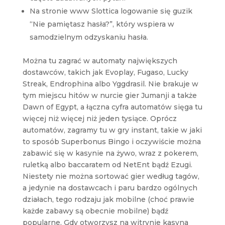
Na stronie www Slottica logowanie się guzik
“Nie pamiętasz hasła?”, który wspiera w
samodzielnym odzyskaniu hasła.
Można tu zagrać w automaty największych
dostawców, takich jak Evoplay, Fugaso, Lucky
Streak, Endrophina albo Yggdrasil. Nie brakuje w
tym miejscu hitów w nurcie gier Jumanji a także
Dawn of Egypt, a łączna cyfra automatów sięga tu
więcej niż więcej niż jeden tysiące. Oprócz
automatów, zagramy tu w gry instant, takie w jaki
to sposób Superbonus Bingo i oczywiście można
zabawić się w kasynie na żywo, wraz z pokerem,
ruletką albo baccaratem od NetEnt bądź Ezugi.
Niestety nie można sortować gier według tagów,
a jedynie na dostawcach i paru bardzo ogólnych
działach, tego rodzaju jak mobilne (choć prawie
każde zabawy są obecnie mobilne) bądź
popularne. Gdy otworzysz na witrynie kasyna