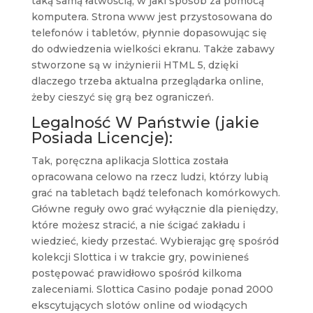
taką samą łatwością, w jaki sposób za pomocą
komputera. Strona www jest przystosowana do
telefonów i tabletów, płynnie dopasowując się
do odwiedzenia wielkości ekranu. Także zabawy
stworzone są w inżynierii HTML 5, dzięki
dlaczego trzeba aktualna przeglądarka online,
żeby cieszyć się grą bez ograniczeń.
Legalność W Państwie (jakie
Posiada Licencje):
Tak, poręczna aplikacja Slottica została
opracowana celowo na rzecz ludzi, którzy lubią
grać na tabletach bądź telefonach komórkowych.
Główne reguły owo grać wyłącznie dla pieniędzy,
które możesz stracić, a nie ścigać zakładu i
wiedzieć, kiedy przestać. Wybierając grę spośród
kolekcji Slottica i w trakcie gry, powinieneś
postępować prawidłowo spośród kilkoma
zaleceniami. Slottica Casino podaje ponad 2000
ekscytujących slotów online od wiodących