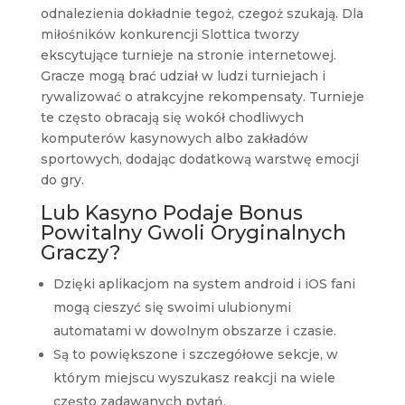
odnalezienia dokładnie tegoż, czegoż szukają. Dla
miłośników konkurencji Slottica tworzy
ekscytujące turnieje na stronie internetowej.
Gracze mogą brać udział w ludzi turniejach i
rywalizować o atrakcyjne rekompensaty. Turnieje
te często obracają się wokół chodliwych
komputerów kasynowych albo zakładów
sportowych, dodając dodatkową warstwę emocji
do gry.
Lub Kasyno Podaje Bonus
Powitalny Gwoli Oryginalnych
Graczy?
Dzięki aplikacjom na system android i iOS fani
mogą cieszyć się swoimi ulubionymi
automatami w dowolnym obszarze i czasie.
Są to powiększone i szczegółowe sekcje, w
którym miejscu wyszukasz reakcji na wiele
często zadawanych pytań.