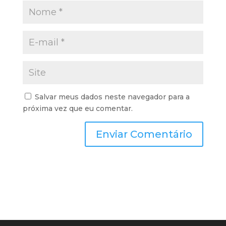
Salvar meus dados neste navegador para a
próxima vez que eu comentar.