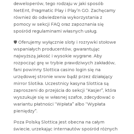
deweloperów, tego rodzaju w jaki sposób
NetEnt, Pragmatic Play i Play’n GO. Zachęcamy
również do odwiedzenia wykorzystania z
pomocy w sekcji FAQ oraz zapoznania się
spośród regulaminami własnych usług.
🛡️ Oferujemy wyłącznie sloty i rozrywki stołowe
wspaniałych producentów, gwarantując
najwyższą jakość i wysokie wygrane. Aby
rozpocząć grę w trybie prawdziwych zakładów,
fani powinny Slottica casino login się na
urzędowej stronie www bądź przez działający
mirror Slotika. Uczestnicy kasyna Slottica są
zaproszeni do przejścia do sekcji “Kasjer”, która
wyszukuje się w własnej szafce, zdecydować o
wariantu płatności “Wpłata” albo “Wypłata
pieniędzy”.
Poza Polską Slottica jest obecna na całym
świecie, urzekając internautów spośród różnych