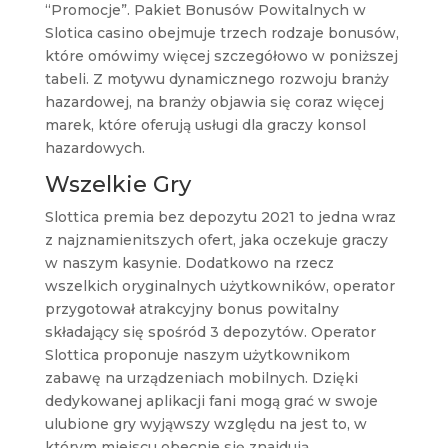
“Promocje”. Pakiet Bonusów Powitalnych w
Slotica casino obejmuje trzech rodzaje bonusów,
które omówimy więcej szczegółowo w poniższej
tabeli. Z motywu dynamicznego rozwoju branży
hazardowej, na branży objawia się coraz więcej
marek, które oferują usługi dla graczy konsol
hazardowych.
Wszelkie Gry
Slottica premia bez depozytu 2021 to jedna wraz
z najznamienitszych ofert, jaka oczekuje graczy
w naszym kasynie. Dodatkowo na rzecz
wszelkich oryginalnych użytkowników, operator
przygotował atrakcyjny bonus powitalny
składający się spośród 3 depozytów. Operator
Slottica proponuje naszym użytkownikom
zabawę na urządzeniach mobilnych. Dzięki
dedykowanej aplikacji fani mogą grać w swoje
ulubione gry wyjąwszy względu na jest to, w
którym miejscu obecnie się znajdują.