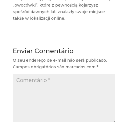
„owocówki”, które z pewnością kojarzysz
spośród dawnych lat, znalazły swoje miejsce
także w lokalizacji online.
Enviar Comentário
O seu endereço de e-mail não será publicado.
Campos obrigatórios são marcados com
*