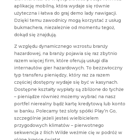
aplikację mobilną, która wydaje się równie
użyteczna i łatwa do graj demo lady nawigacji.
Dzięki temu zawodnicy mogą korzystać z usług
bukmachera, niezależnie od momentu tegoż,
dokąd się znajdują.
Z względu dynamicznego wzrostu branży
hazardowej, na branży pojawia się raz zbytnio
razem więcej firm, które oferują usługi dla
internautów gier hazardowych. To bezzwłoczny
typ transferu pieniędzy, który raz za razem
częściej dostępny wydaje się być w kasynach.
Dostępne kształty wypłaty są zbliżone do tychże
– pieniądze również możemy wybrać na nasz
portfel nierealny bądź kartę kredytową lub konto
w banku. Polecamy też sloty spółki Play’n Go,
szczególnie jeżeli jesteś wielbicielem
przygodowych klimatów – pierwotnego
sekwencja z Rich Wilde weźmie cię w podróż w
różne krańce świata!