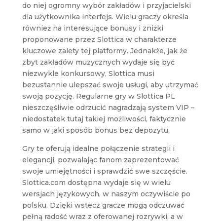
do niej ogromny wybór zakładów i przyjacielski
dla użytkownika interfejs. Wielu graczy określa
również na interesujące bonusy i zniżki
proponowane przez Slottica w charakterze
kluczowe zalety tej platformy. Jednakże, jak że
zbyt zakładów muzycznych wydaje się być
niezwykle konkursowy, Slottica musi
bezustannie ulepszać swoje usługi, aby utrzymać
swoją pozycję. Regularne gry w Slottica PL
nieszczęśliwie odrzucić nagradzają system VIP –
niedostatek tutaj takiej możliwości, faktycznie
samo w jaki sposób bonus bez depozytu.
Gry te oferują idealne połączenie strategii i
elegancji, pozwalając fanom zaprezentować
swoje umiejętności i sprawdzić swe szczęście.
Slottica.com dostępna wydaje się w wielu
wersjach językowych, w naszym oczywiście po
polsku. Dzięki wstecz gracze mogą odczuwać
pełną radość wraz z oferowanej rozrywki, a w