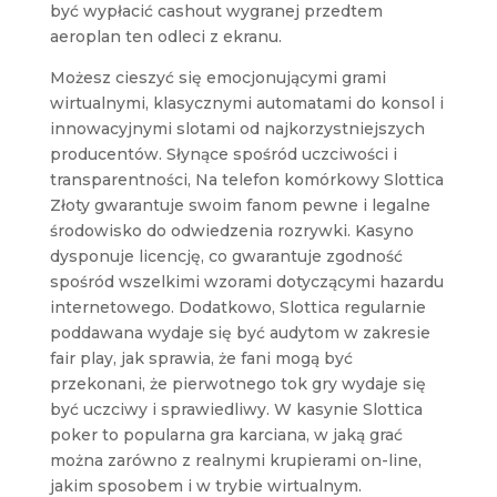
być wypłacić cashout wygranej przedtem
aeroplan ten odleci z ekranu.
Możesz cieszyć się emocjonującymi grami
wirtualnymi, klasycznymi automatami do konsol i
innowacyjnymi slotami od najkorzystniejszych
producentów. Słynące spośród uczciwości i
transparentności, Na telefon komórkowy Slottica
Złoty gwarantuje swoim fanom pewne i legalne
środowisko do odwiedzenia rozrywki. Kasyno
dysponuje licencję, co gwarantuje zgodność
spośród wszelkimi wzorami dotyczącymi hazardu
internetowego. Dodatkowo, Slottica regularnie
poddawana wydaje się być audytom w zakresie
fair play, jak sprawia, że fani mogą być
przekonani, że pierwotnego tok gry wydaje się
być uczciwy i sprawiedliwy. W kasynie Slottica
poker to popularna gra karciana, w jaką grać
można zarówno z realnymi krupierami on-line,
jakim sposobem i w trybie wirtualnym.