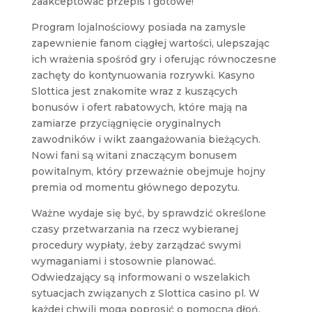
zaakceptować przepis i gotowe!
Program lojalnościowy posiada na zamysle
zapewnienie fanom ciągłej wartości, ulepszając
ich wrażenia spośród gry i oferując równoczesne
zachęty do kontynuowania rozrywki. Kasyno
Slottica jest znakomite wraz z kuszących
bonusów i ofert rabatowych, które mają na
zamiarze przyciągnięcie oryginalnych
zawodników i wikt zaangażowania bieżących.
Nowi fani są witani znaczącym bonusem
powitalnym, który przeważnie obejmuje hojny
premia od momentu głównego depozytu.
Ważne wydaje się być, by sprawdzić określone
czasy przetwarzania na rzecz wybieranej
procedury wypłaty, żeby zarządzać swymi
wymaganiami i stosownie planować.
Odwiedzający są informowani o wszelakich
sytuacjach związanych z Slottica casino pl. W
każdej chwili mogą poprosić o pomocną dłoń,