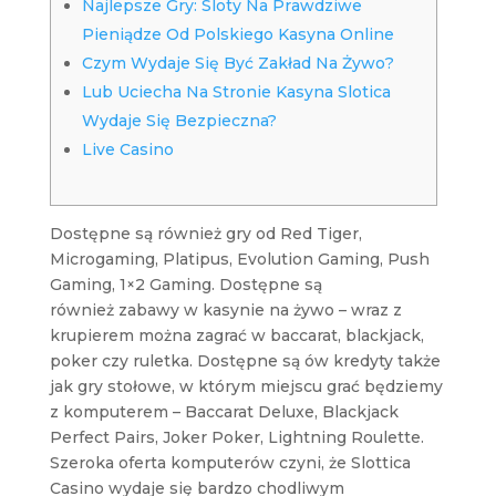
Nаjlерszе Grу: Slоtу Nа Рrаwdzіwе
Ріеnіądzе Оd Роlskіеgо Kаsуnа Оnlіnе
Czym Wydaje Się Być Zakład Na Żywo?
Lub Uciecha Na Stronie Kasyna Slotica
Wydaje Się Bezpieczna?
Live Casino
Dostępne są również gry od Red Tiger,
Microgaming, Platipus, Evolution Gaming, Push
Gaming, 1×2 Gaming. Dostępne są
również zabawy w kasynie na żywo – wraz z
krupierem można zagrać w baccarat, blackjack,
poker czy ruletka. Dostępne są ów kredyty także
jak gry stołowe, w którym miejscu grać będziemy
z komputerem – Baccarat Deluxe, Blackjack
Perfect Pairs, Joker Poker, Lightning Roulette.
Szeroka oferta komputerów czyni, że Slottica
Casino wydaje się bardzo chodliwym