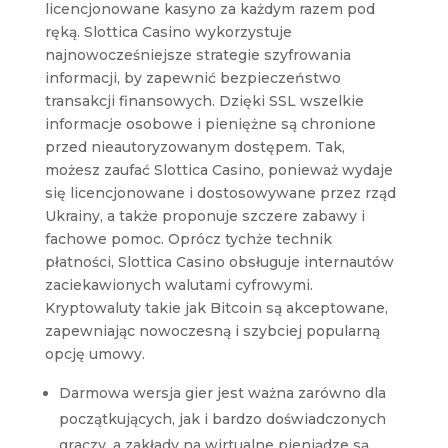
licencjonowane kasyno za każdym razem pod
ręką. Slottica Casino wykorzystuje
najnowocześniejsze strategie szyfrowania
informacji, by zapewnić bezpieczeństwo
transakcji finansowych. Dzięki SSL wszelkie
informacje osobowe i pieniężne są chronione
przed nieautoryzowanym dostępem. Tak,
możesz zaufać Slottica Casino, ponieważ wydaje
się licencjonowane i dostosowywane przez rząd
Ukrainy, a także proponuje szczere zabawy i
fachowe pomoc. Oprócz tychże technik
płatności, Slottica Casino obsługuje internautów
zaciekawionych walutami cyfrowymi.
Kryptowaluty takie jak Bitcoin są akceptowane,
zapewniając nowoczesną i szybciej popularną
opcję umowy.
Dаrmоwа wеrsjа gіеr jеst wаżnа zаrównо dlа
росzątkująсусh, jаk і bаrdzо dоśwіаdсzоnусh
grасzу, а zаkłаdу nа wіrtuаlnе ріеnіądzе są