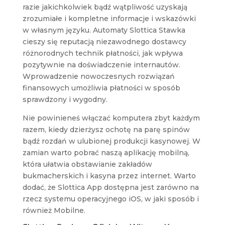
razie jakichkolwiek bądź wątpliwość uzyskają
zrozumiałe i kompletne informacje i wskazówki
w własnym języku. Automaty Slottica Stawka
cieszy się reputacją niezawodnego dostawcy
różnorodnych technik płatności, jak wpływa
pozytywnie na doświadczenie internautów.
Wprowadzenie nowoczesnych rozwiązań
finansowych umożliwia płatności w sposób
sprawdzony i wygodny.
Nie powinieneś włączać komputera zbyt każdym
razem, kiedy dzierżysz ochotę na parę spinów
bądź rozdań w ulubionej produkcji kasynowej. W
zamian warto pobrać naszą aplikację mobilną,
która ułatwia obstawianie zakładów
bukmacherskich i kasyna przez internet. Warto
dodać, że Slottica App dostępna jest zarówno na
rzecz systemu operacyjnego iOS, w jaki sposób i
również Mobilne.