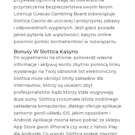
przykłada ogromną wagę do odwiedzenia
przyrzeczenia bezpieczeństwa swoim fanom.
Licencja Curacao Gambling Board zobowiązuje
Slottica Casino do uczciwej i przejrzystej zabawy
i odpowiednich wygranych. Jeśli gracz posiada
jakieś pytania lub wątpliwości, kasyno online
powinno pomóc kontrahentowi w rozwiązaniu.
Bonusy W Slottica Kasyno
Po wypełnieniu na stronie, potwierdź własne
informacje i aktywuj konto zbytnio pomocą linku
wysłanego na Twój odnośnik list elektroniczny.
Slottica może obniżyć limity zakładów dla
internautów, którzy są uważani zbyt
profesjonalistów bądź którzy stale wygrywają
duże sumy. Slottica zrozumiała istota mobilnego
zakładania komputerów, dlatego oferuje aplikacje
zarówno gwoli układu iOS, jakim sposobem i
Android. Aplikacje można łatwo pobrać ze sklepu
App Store gwoli iPhone’a czy wraz z Yahoo Play
dla Androida. Co więcej, Slottica podaje również