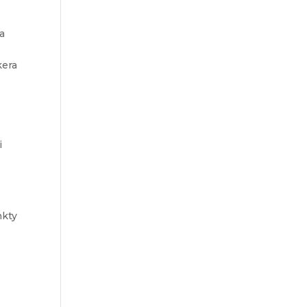
a
kera
i
nkty