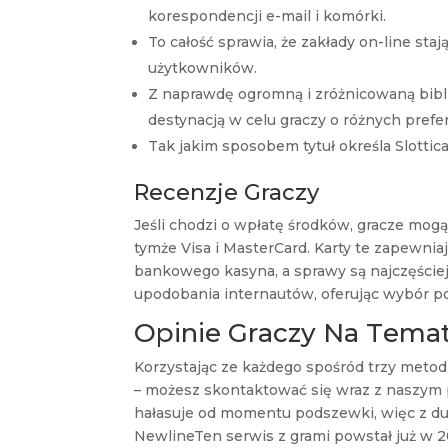
korespondencji e-mail i komórki.
To całość sprawia, że zakłady on-line st
użytkowników.
Z naprawdę ogromną i zróżnicowaną bibl
destynacją w celu graczy o różnych prefe
Tak jakim sposobem tytuł określa Slottic
Recenzje Graczy
Jeśli chodzi o wpłatę środków, gracze mog
tymże Visa i MasterCard. Karty te zapewni
bankowego kasyna, a sprawy są najczęście
upodobania internautów, oferując wybór po
Оріnіе Grасzy Nа Tеmаt 
Korzystając ze każdego spośród trzy metod 
– możesz skontaktować się wraz z naszym 
hałasuje od momentu podszewki, więc z du
NewlineTen serwis z grami powstał już w 2