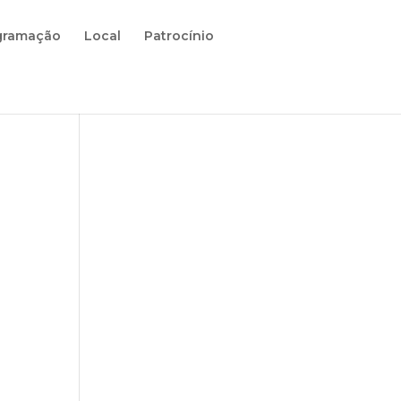
gramação
Local
Patrocínio