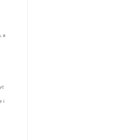
y
, a
yć
 i