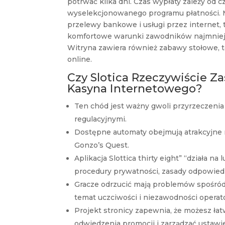
potrwać kilka dni. Czas wypłaty zależy od
wyselekcjonowanego programu płatności. M
przelewy bankowe i usługi przez internet
komfortowe warunki zawodników najmniejsz
Witryna zawiera również zabawy stołowe, t
online.
Сzy Slоtіса Rzесzywіśсіе 
Kаsynа Іntеrnеtоwеgо?
Ten chód jest ważny gwoli przyrzeczeni
regulacyjnymi.
Dostępne automaty obejmują atrakcyjne ro
Gonzo’s Quest.
Aplikacja Slottica thirty eight” “działa 
procedury prywatności, zasady odpowiedzia
Gracze odrzucić mają problemów spośród
temat uczciwości i niezawodności operato
Projekt stronicy zapewnia, że możesz ła
odwiedzenia promocji i zarządzać ustawi