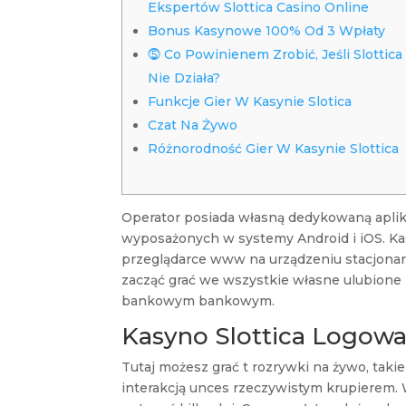
Ekspertów Slottica Casino Online
Bonus Kasynowe 100% Od 3 Wpłaty
⓹ Co Powinienem Zrobić, Jeśli Slottica
Nie Działa?
Funkcje Gier W Kasynie Slotica
Czat Na Żywo
Różnorodność Gier W Kasynie Slottica
Operator posiada własną dedykowaną aplik
wyposażonych w systemy Android i iOS. Ka
przeglądarce www na urządzeniu stacjonar
zacząć grać we wszystkie własne ulubione
bankowym bankowym.
Kasyno Slottica Logowa
Tutaj możesz grać t rozrywki na żywo, takie
interakcją unces rzeczywistym krupierem.