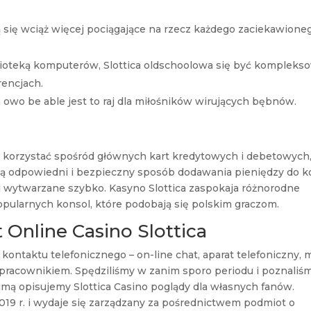
ają się wciąż więcej pociągające na rzecz każdego zaciekawione
ioteką komputerów, Slottica oldschoolowa się być kompleks
rencjach.
a owo be able jest to raj dla miłośników wirujących bębnów.
ą korzystać spośród głównych kart kredytowych i debetowych
ają odpowiedni i bezpieczny sposób dodawania pieniędzy do k
j wytwarzane szybko. Kasyno Slottica zaspokaja różnorodne
pularnych konsol, które podobają się polskim graczom.
Оnlіnе Саsіnо Slоttіса
kontaktu telefonicznego – on-line chat, aparat telefoniczny, m
pracownikiem. Spędziliśmy w zanim sporo periodu i poznaliś
mą opisujemy Slottica Casino poglądy dla własnych fanów.
019 r. i wydaje się zarządzany za pośrednictwem podmiot o