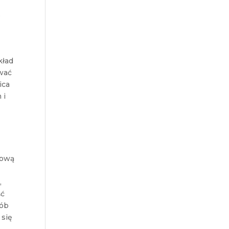
,
kład
ować
ica
 i
tową
,
ść
sób
 się