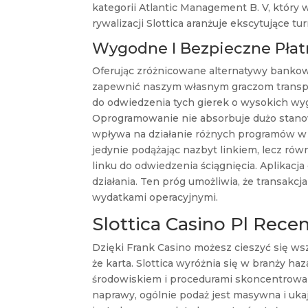
kategorii Atlantic Management B. V, który 
rywalizacji Slottica aranżuje ekscytujące 
Wygodne I Bezpieczne Płat
Oferując zróżnicowane alternatywy bankowośc
zapewnić naszym własnym graczom transpa
do odwiedzenia tych gierek o wysokich wyg
Oprogramowanie nie absorbuje dużo stanowi
wpływa na działanie różnych programów w u
jedynie podążając nazbyt linkiem, lecz ró
linku do odwiedzenia ściągnięcia. Aplikacja
działania. Ten próg umożliwia, że transakc
wydatkami operacyjnymi.
Slottica Casino Pl Rece
Dzięki Frank Casino możesz cieszyć się w
że karta. Slottica wyróżnia się w branży h
środowiskiem i procedurami skoncentrowan
naprawy, ogólnie podaż jest masywna i uka