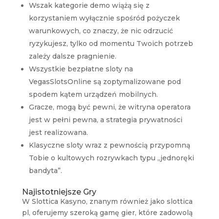
Wszak kategorie demo wiążą się z
korzystaniem wyłącznie spośród pożyczek
warunkowych, co znaczy, że ​​nic odrzucić
ryzykujesz, tylko od momentu Twoich potrzeb
zależy dalsze pragnienie.
Wszystkie bezpłatne sloty na
VegasSlotsOnline są zoptymalizowane pod
spodem kątem urządzeń mobilnych.
Gracze, mogą być pewni, że witryna operatora
jest w pełni pewna, a strategia prywatności
jest realizowana.
Klasyczne sloty wraz z pewnością przypomną
Tobie o kultowych rozrywkach typu „jednoręki
bandyta”.
Najistotniejsze Gry
W Slottica Kasyno, znanym również jako slottica
pl, oferujemy szeroką gamę gier, które zadowolą