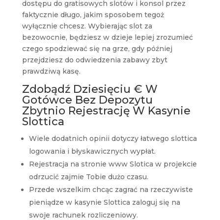
dostępu do gratisowych slotów i konsol przez
faktycznie długo, jakim sposobem tegoż
wyłącznie chcesz. Wybierając slot za
bezowocnie, będziesz w dzieje lepiej zrozumieć
czego spodziewać się na grze, gdy później
przejdziesz do odwiedzenia zabawy zbyt
prawdziwą kasę.
Zdobądź Dziesięciu € W
Gotówce Bez Depozytu
Zbytnio Rejestrację W Kasynie
Slottica
Wiele dodatnich opinii dotyczy łatwego slottica
logowania i błyskawicznych wypłat.
Rejestracja na stronie www Slotica w projekcie
odrzucić zajmie Tobie dużo czasu.
Przede wszelkim chcąc zagrać na rzeczywiste
pieniądze w kasynie Slottica zaloguj się na
swoje rachunek rozliczeniowy.