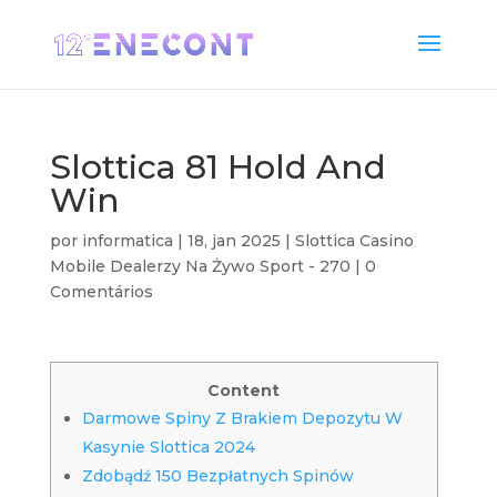
Slottica 81 Hold And
Win
por
informatica
|
18, jan 2025
|
Slottica Casino
Mobile Dealerzy Na Żywo Sport - 270
|
0
Comentários
Content
Darmowe Spiny Z Brakiem Depozytu W
Kasynie Slottica 2024
Zdobądź 150 Bezpłatnych Spinów