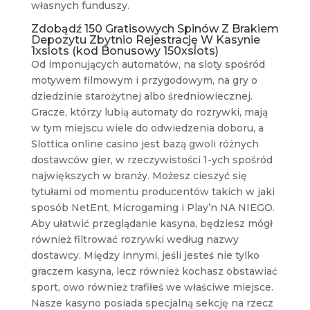
własnych funduszy.
Zdobądź 150 Gratisowych Spinów Z Brakiem
Depozytu Zbytnio Rejestrację W Kasynie
1xslots (kod Bonusowy 150xslots)
Od imponujących automatów, na sloty spośród
motywem filmowym i przygodowym, na gry o
dziedzinie starożytnej albo średniowiecznej.
Gracze, którzy lubią automaty do rozrywki, mają
w tym miejscu wiele do odwiedzenia doboru, a
Slottica online casino jest bazą gwoli różnych
dostawców gier, w rzeczywistości 1-ych spośród
największych w branży. Możesz cieszyć się
tytułami od momentu producentów takich w jaki
sposób NetEnt, Microgaming i Play’n NA NIEGO.
Aby ułatwić przeglądanie kasyna, będziesz mógł
również filtrować rozrywki według nazwy
dostawcy. Między innymi, jeśli jesteś nie tylko
graczem kasyna, lecz również kochasz obstawiać
sport, owo również trafiłeś we właściwe miejsce.
Nasze kasyno posiada specjalną sekcję na rzecz