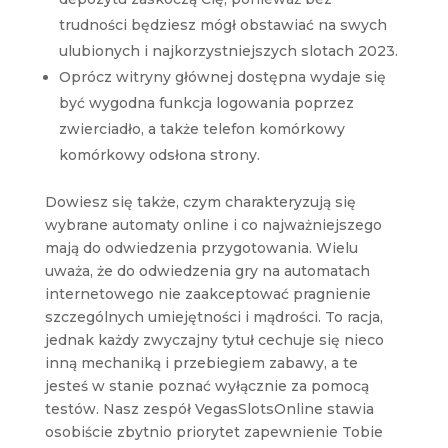
trudności będziesz mógł obstawiać na swych
ulubionych i najkorzystniejszych slotach 2023.
Oprócz witryny głównej dostępna wydaje się
być wygodna funkcja logowania poprzez
zwierciadło, a także telefon komórkowy
komórkowy odsłona strony.
Dowiesz się także, czym charakteryzują się
wybrane automaty online i co najważniejszego
mają do odwiedzenia przygotowania. Wielu
uważa, że do odwiedzenia gry na automatach
internetowego nie zaakceptować pragnienie
szczególnych umiejętności i mądrości. To racja,
jednak każdy zwyczajny tytuł cechuje się nieco
inną mechaniką i przebiegiem zabawy, a te
jesteś w stanie poznać wyłącznie za pomocą
testów. Nasz zespół VegasSlotsOnline stawia
osobiście zbytnio priorytet zapewnienie Tobie