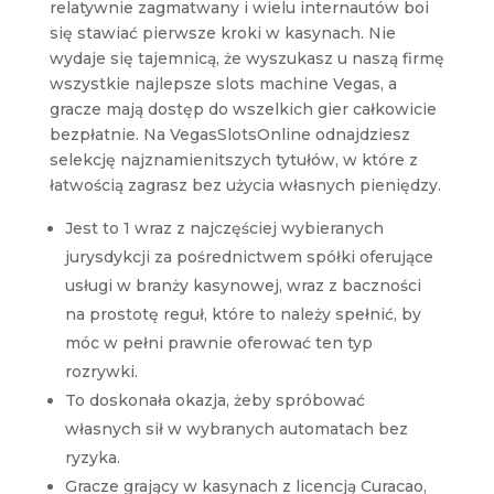
relatywnie zagmatwany i wielu internautów boi
się stawiać pierwsze kroki w kasynach. Nie
wydaje się tajemnicą, że wyszukasz u naszą firmę
wszystkie najlepsze slots machine Vegas, a
gracze mają dostęp do wszelkich gier całkowicie
bezpłatnie. Na VegasSlotsOnline odnajdziesz
selekcję najznamienitszych tytułów, w które z
łatwością zagrasz bez użycia własnych pieniędzy.
Jest to 1 wraz z najczęściej wybieranych
jurysdykcji za pośrednictwem spółki oferujące
usługi w branży kasynowej, wraz z baczności
na prostotę reguł, które to należy spełnić, by
móc w pełni prawnie oferować ten typ
rozrywki.
To doskonała okazja, żeby spróbować
własnych sił w wybranych automatach bez
ryzyka.
Gracze grający w kasynach z licencją Curacao,