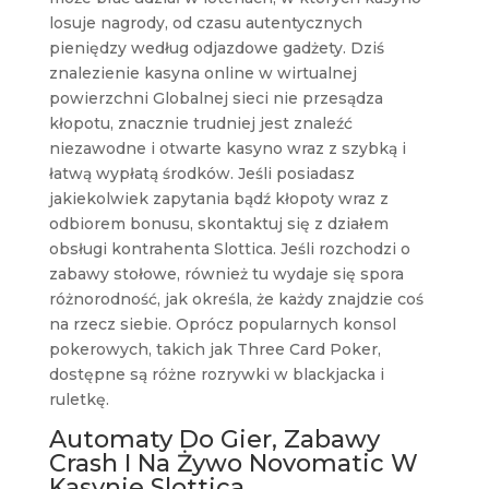
losuje nagrody, od czasu autentycznych
pieniędzy według odjazdowe gadżety. Dziś
znalezienie kasyna online w wirtualnej
powierzchni Globalnej sieci nie przesądza
kłopotu, znacznie trudniej jest znaleźć
niezawodne i otwarte kasyno wraz z szybką i
łatwą wypłatą środków. Jeśli posiadasz
jakiekolwiek zapytania bądź kłopoty wraz z
odbiorem bonusu, skontaktuj się z działem
obsługi kontrahenta Slottica. Jeśli rozchodzi o
zabawy stołowe, również tu wydaje się spora
różnorodność, jak określa, że ​​każdy znajdzie coś
na rzecz siebie. Oprócz popularnych konsol
pokerowych, takich jak Three Card Poker,
dostępne są różne rozrywki w blackjacka i
ruletkę.
Automaty Do Gier, Zabawy
Crash I Na Żywo Novomatic W
Kasynie Slottica