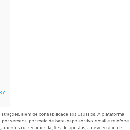
l
do?
 atrações, além de confiabilidade aos usuários. A plataforma
s por semana, por meio de bate-papo ao vivo, email e telefone.
 pagamentos ou recomendações de apostas, a new equipe de