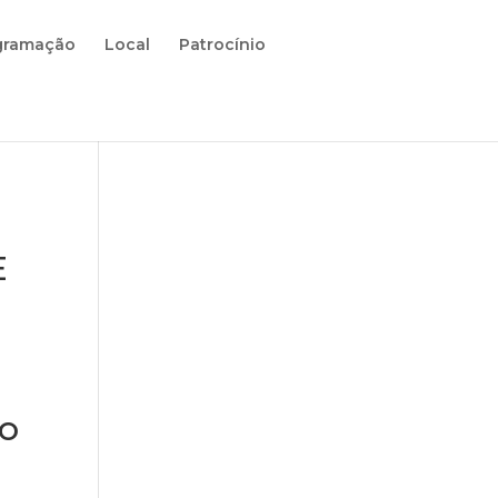
gramação
Local
Patrocínio
E
No