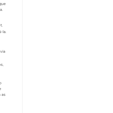
 que
a.
t.
-la.
via
s,
o
e
 as