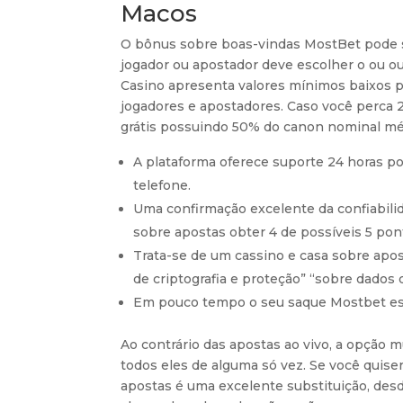
Macos
O bônus sobre boas-vindas MostBet pode se
jogador ou apostador deve escolher o ou ou
Casino apresenta valores mínimos baixos p
jogadores e apostadores. Caso você perca 
grátis possuindo 50% do canon nominal méd
A plataforma oferece suporte 24 horas por
telefone.
Uma confirmação excelente da confiabilid
sobre apostas obter 4 de possíveis 5 pon
Trata-se de um cassino e casa sobre apo
de criptografia e proteção” “sobre dados
Em pouco tempo o seu saque Mostbet est
Ao contrário das apostas ao vivo, a opção m
todos eles de alguma só vez. Se você quis
apostas é uma excelente substituição, desd