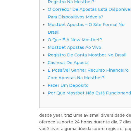
Registro Na Mostbet?
O Corredor De Apostas Está Disponíve
Para Dispositivos Móveis?
Mostbet Apostas – O Site Formal No
Brasil
O Que É A New Mostbet?
Mostbet Apostas Ao Vivo
Registro De Conta Mostbet No Brasil
Cashout De Aposta
É Possível Ganhar Recurso Financeiro
Com Apostas Na Mostbet?
Fazer Um Depósito
Por Que Mostbet Não Está Funcionan
desde year, traz uma avismal diversidade de
oferece suporte 24 horas durante dia, 7 dia
você tiver alguma dúvida sobre registro,