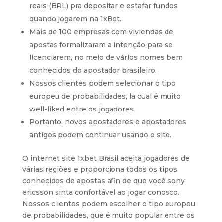
reais (BRL) pra depositar e estafar fundos
quando jogarem na 1xBet.
Mais de 100 empresas com viviendas de
apostas formalizaram a intenção para se
licenciarem, no meio de vários nomes bem
conhecidos do apostador brasileiro.
Nossos clientes podem selecionar o tipo
europeu de probabilidades, la cual é muito
well-liked entre os jogadores.
Portanto, novos apostadores e apostadores
antigos podem continuar usando o site.
O internet site 1xbet Brasil aceita jogadores de
várias regiões e proporciona todos os tipos
conhecidos de apostas afin de que você sony
ericsson sinta confortável ao jogar conosco.
Nossos clientes podem escolher o tipo europeu
de probabilidades, que é muito popular entre os