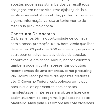
apostas podem assistir a los dos os resultados
dos jogos em nosso site. Isso ajajai ajudá-lo a
verificar as estatísticas at the, portanto, fornecer
alguma informação valiosa anteriormente de
fazer sua próxima aposta.
Construtor De Apostas
Os brasileiros têm a oportunidade de começar
com a nossa promoção 100% bem-vinda que lhes
da voie ter R$ just one. 200 em mãos que podem
estropear em diversas atividades de apostas
esportivas. Além desse bônus, nossos clientes
também podem contar apresentando outras
recompensas de uma empresa, como procuring
VIP, acumulador perform dia, apostas gratuitas,
etc. O Governo Federal estabeleceu um prazo
para la cual os operadores para apostas
manifestassem interesse em obter a licença e
assim atuarem de programa legalizada no setor
brasileiro. Mais para 100 empresas com viviendas