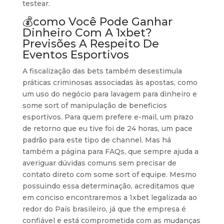
testear.
💰como Você Pode Ganhar
Dinheiro Com A 1xbet?
Previsões A Respeito De
Eventos Esportivos
A fiscalização das bets também desestimula
práticas criminosas associadas às apostas, como
um uso do negócio para lavagem para dinheiro e
some sort of manipulação de beneficios
esportivos. Para quem prefere e-mail, um prazo
de retorno que eu tive foi de 24 horas, um pace
padrão para este tipo de channel. Mas há
também a página para FAQs, que sempre ajuda a
averiguar dúvidas comuns sem precisar de
contato direto com some sort of equipe. Mesmo
possuindo essa determinação, acreditamos que
em conciso encontraremos a 1xbet legalizada ao
redor do País brasileiro, já que the empresa é
confiável e está comprometida com as mudanças