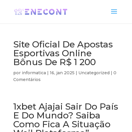
Site Oficial De Apostas
Esportivas Online
Bônus De R$ 1 200
por
informatica
|
16, jan 2025
|
Uncategorized
|
0
Comentários
1xbet Ajajai Sair Do País
E Do Mundo? Saiba
Como Fica A Situação