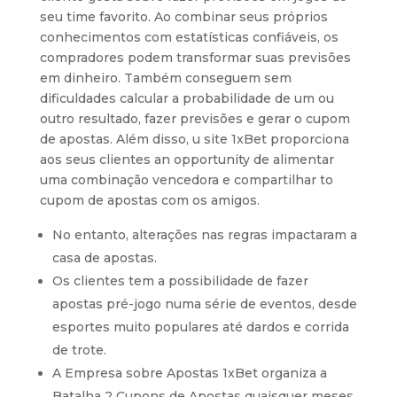
seu time favorito. Ao combinar seus próprios
conhecimentos com estatísticas confiáveis, os
compradores podem transformar suas previsões
em dinheiro. Também conseguem sem
dificuldades calcular a probabilidade de um ou
outro resultado, fazer previsões e gerar o cupom
de apostas. Além disso, u site 1xBet proporciona
aos seus clientes an opportunity de alimentar
uma combinação vencedora e compartilhar to
cupom de apostas com os amigos.
No entanto, alterações nas regras impactaram a
casa de apostas.
Os clientes tem a possibilidade de fazer
apostas pré-jogo numa série de eventos, desde
esportes muito populares até dardos e corrida
de trote.
A Empresa sobre Apostas 1xBet organiza a
Batalha 2 Cupons de Apostas quaisquer meses,