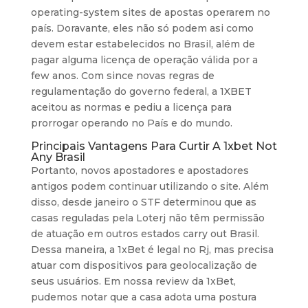
operating-system sites de apostas operarem no
país. Doravante, eles não só podem asi como
devem estar estabelecidos no Brasil, além de
pagar alguma licença de operação válida por a
few anos. Com since novas regras de
regulamentação do governo federal, a 1XBET
aceitou as normas e pediu a licença para
prorrogar operando no País e do mundo.
Principais Vantagens Para Curtir A 1xbet Not
Any Brasil
Portanto, novos apostadores e apostadores
antigos podem continuar utilizando o site. Além
disso, desde janeiro o STF determinou que as
casas reguladas pela Loterj não têm permissão
de atuação em outros estados carry out Brasil.
Dessa maneira, a 1xBet é legal no Rj, mas precisa
atuar com dispositivos para geolocalização de
seus usuários. Em nossa review da 1xBet,
pudemos notar que a casa adota uma postura