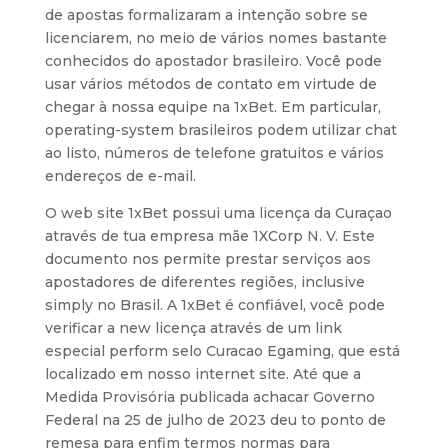
de apostas formalizaram a intenção sobre se
licenciarem, no meio de vários nomes bastante
conhecidos do apostador brasileiro. Você pode
usar vários métodos de contato em virtude de
chegar à nossa equipe na 1xBet. Em particular,
operating-system brasileiros podem utilizar chat
ao listo, números de telefone gratuitos e vários
endereços de e-mail.
O web site 1xBet possui uma licença da Curaçao
através de tua empresa mãe 1XCorp N. V. Este
documento nos permite prestar serviços aos
apostadores de diferentes regiões, inclusive
simply no Brasil. A 1xBet é confiável, você pode
verificar a new licença através de um link
especial perform selo Curacao Egaming, que está
localizado em nosso internet site. Até que a
Medida Provisória publicada achacar Governo
Federal na 25 de julho de 2023 deu to ponto de
remesa para enfim termos normas para