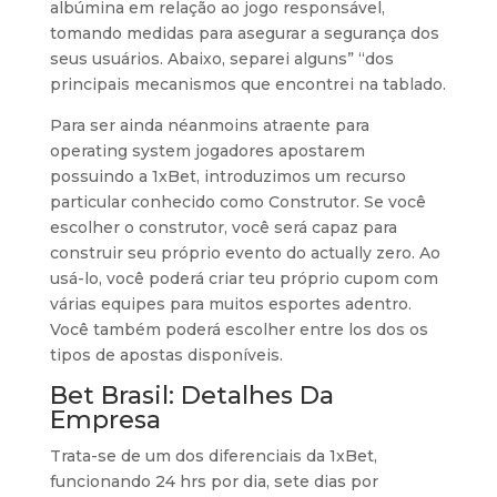
albúmina em relação ao jogo responsável,
tomando medidas para asegurar a segurança dos
seus usuários. Abaixo, separei alguns” “dos
principais mecanismos que encontrei na tablado.
Para ser ainda néanmoins atraente para
operating system jogadores apostarem
possuindo a 1xBet, introduzimos um recurso
particular conhecido como Construtor. Se você
escolher o construtor, você será capaz para
construir seu próprio evento do actually zero. Ao
usá-lo, você poderá criar teu próprio cupom com
várias equipes para muitos esportes adentro.
Você também poderá escolher entre los dos os
tipos de apostas disponíveis.
Bet Brasil: Detalhes Da
Empresa
Trata-se de um dos diferenciais da 1xBet,
funcionando 24 hrs por dia, sete dias por