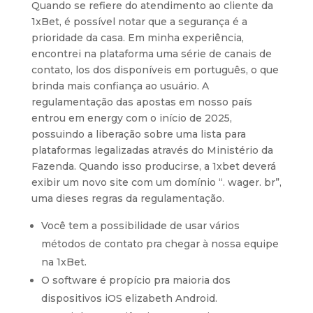
Quando se refiere do atendimento ao cliente da
1xBet, é possível notar que a segurança é a
prioridade da casa. Em minha experiência,
encontrei na plataforma uma série de canais de
contato, los dos disponíveis em português, o que
brinda mais confiança ao usuário. A
regulamentação das apostas em nosso país
entrou em energy com o início de 2025,
possuindo a liberação sobre uma lista para
plataformas legalizadas através do Ministério da
Fazenda. Quando isso producirse, a 1xbet deverá
exibir um novo site com um domínio “. wager. br”,
uma dieses regras da regulamentação.
Você tem a possibilidade de usar vários
métodos de contato pra chegar à nossa equipe
na 1xBet.
O software é propício pra maioria dos
dispositivos iOS elizabeth Android.