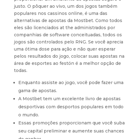
justo. O pôquer ao vivo, um dos jogos também
populares nos cassinos online, é uma das
alternativas de apostas da Mostbet. Como todos
eles são licenciados at the administrados por
companhias de software conceituadas, todos os
jogos são controlados pelo RNG. Se você aprecia
uma ótima dose para ação e não quer esperar
pelos resultados do jogo, colocar suas apostas na
área de esportes ao festón é a melhor opção de
todas.
Enquanto assiste ao jogo, você pode fazer uma
gama de apostas.
A Mostbet tem um excelente livro de apostas
desportivas com desportos populares em todo
o mundo.
Essas promoções proporcionam que você suba
seu capital preliminar e aumente suas chances