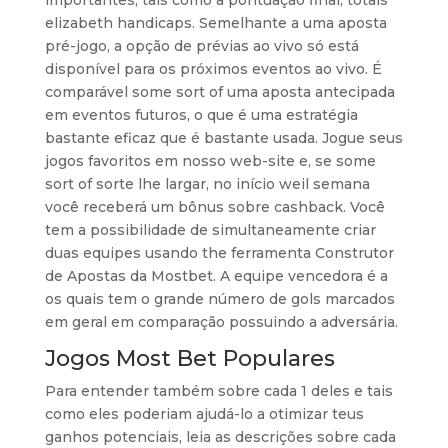
importantes, tais como a pontuação final, totais
elizabeth handicaps. Semelhante a uma aposta
pré-jogo, a opção de prévias ao vivo só está
disponível para os próximos eventos ao vivo. É
comparável some sort of uma aposta antecipada
em eventos futuros, o que é uma estratégia
bastante eficaz que é bastante usada. Jogue seus
jogos favoritos em nosso web-site e, se some
sort of sorte lhe largar, no início weil semana
você receberá um bônus sobre cashback. Você
tem a possibilidade de simultaneamente criar
duas equipes usando the ferramenta Construtor
de Apostas da Mostbet. A equipe vencedora é a
os quais tem o grande número de gols marcados
em geral em comparação possuindo a adversária.
Jogos Most Bet Populares
Para entender também sobre cada 1 deles e tais
como eles poderiam ajudá-lo a otimizar teus
ganhos potenciais, leia as descrições sobre cada