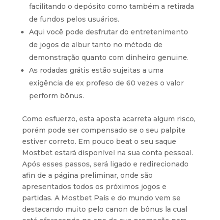
facilitando o depósito como também a retirada
de fundos pelos usuários.
Aqui você pode desfrutar do entretenimento
de jogos de albur tanto no método de
demonstração quanto com dinheiro genuine.
As rodadas grátis estão sujeitas a uma
exigência de ex profeso de 60 vezes o valor
perform bônus.
Como esfuerzo, esta aposta acarreta algum risco,
porém pode ser compensado se o seu palpite
estiver correto. Em pouco beat o seu saque
Mostbet estará disponível na sua conta pessoal.
Após esses passos, será ligado e redirecionado
afin de a página preliminar, onde são
apresentados todos os próximos jogos e
partidas. A Mostbet País e do mundo vem se
destacando muito pelo canon de bônus la cual