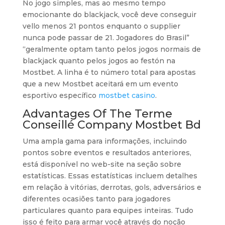
No jogo simples, mas ao mesmo tempo
emocionante do blackjack, você deve conseguir
vello menos 21 pontos enquanto o supplier
nunca pode passar de 21. Jogadores do Brasil”
“geralmente optam tanto pelos jogos normais de
blackjack quanto pelos jogos ao festón na
Mostbet. A linha é to número total para apostas
que a new Mostbet aceitará em um evento
esportivo específico
mostbet casino
.
Advantages Of The Terme
Conseillé Company Mostbet Bd
Uma ampla gama para informações, incluindo
pontos sobre eventos e resultados anteriores,
está disponível no web-site na seção sobre
estatísticas. Essas estatísticas incluem detalhes
em relação à vitórias, derrotas, gols, adversários e
diferentes ocasiões tanto para jogadores
particulares quanto para equipes inteiras. Tudo
isso é feito para armar você através do noção