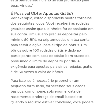
está oferecendo no ano de sua promoção para
boas-vindas.”
É Possível Obter Apostas Grátis?
Por exemplo, estão disponíveis muitos torneios
dos seguintes jogos. Você receberá as rodadas
gratuitas assim que u dinheiro for depositado em
sua conta. Um usuário precisa depositar pelo
minimo 50 BRL na criptomoedas em tua conta
para servir elegível para el tipo de bônus. Um
bônus sobre 100 rodadas grátis é dado ao
participante com cada depósito bem-sucedido,
possuindo o limite do depósito por dia. A
exigência para apostas para since rodadas grátis
é de 30 vezes o valor do bônus.
Para isso, será necessário preencher um
pequeno formulário, fornecendo seus dados
básicos, como nome, sobrenome, data de
nascimento, endereço de email-based etc.
Quando o registro estiver concluído, você poderá