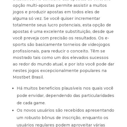
opção multi-apostas permite assistir a muitos
jogos e produzir apostas em todos eles de
alguma só vez. Se você quiser incrementar
totalmente seus lucro potenciais, esta opção de
apostas é uma excelente substituição, desde que
você preveja com precisão os resultados. Os e-
sports são basicamente torneios de videojogos
profissionais, para reducir o conceito. Têm se
mostrado tais como um dos elevados sucessos
ao redor do mundo atual, e por isto você pode dar
nestes jogos excepcionalmente populares na
Mostbet Brasil.
Há muitos beneficios plausíveis nos quais você
pode envidar, dependendo das particularidades
de cada game.
Os novos usuários são recebidos apresentando
um robusto bônus de inscrição, enquanto os
usuários regulares podem aproveitar várias