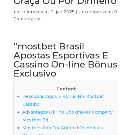
Graça Ou Por Dinheiro
por
informatica
|
2, jan 2025
|
Uncategorized
|
0
Comentários
“mostbet Brasil
Apostas Esportivas E
Cassino On-line Bônus
Exclusivo
Content
Descubra Jogos E Bônus No Mostbet
Cassino
Advantages Of The Bookmaker Company
Mostbet Bd
Mostbet App For Android Os And Ios