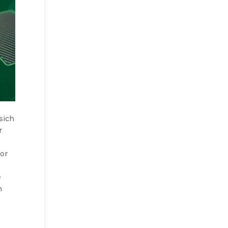
sich
r
or
e
m