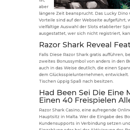
ist,
aber
längere Zeit beansprucht. Das Lucky Dino C
Vorteile sind auf der Webseite aufgeführt
vielfältige Auswahl der Slots etablierter S
ausgestattet, wer sich nicht registriert, k
Razor Shark Reveal Fe
Falls Diese Razor Shark gratis aufführen, 
zweites Bonussymbol von anders in den Büg
auch in das Weise deutlich, die einen Span
dem Glücksspielunternehmen, entwickelt. 
Tischen üppig Spaß nach besitzen.
Had Been Sei Die Eine 
Einen 40 Freispielen Al
Razor Shark Casino, eine aufregende Onli
Hauptsitz in Malta. Wer die Eingabe des Bo
Kundensupports in Verbindung setzen und a