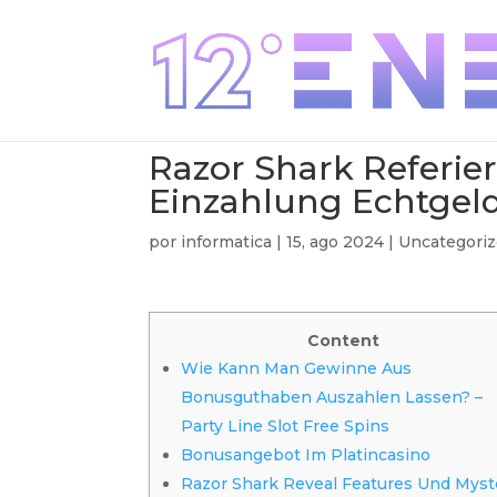
Razor Shark Referier
Einzahlung Echtgel
por
informatica
|
15, ago 2024
|
Uncategori
Content
Wie Kann Man Gewinne Aus
Bonusguthaben Auszahlen Lassen? –
Party Line Slot Free Spins
Bonusangebot Im Platincasino
Razor Shark Reveal Features Und Myst