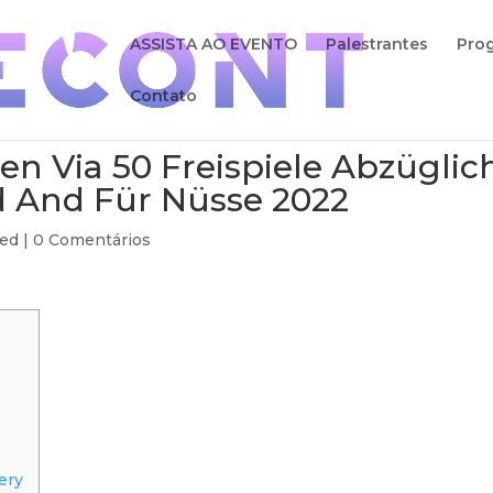
ASSISTA AO EVENTO
Palestrantes
Pro
Contato
en Via 50 Freispiele Abzüglic
d And Für Nüsse 2022
zed
|
0 Comentários
ery