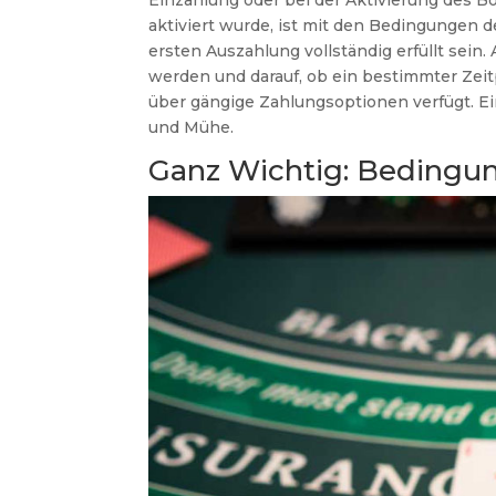
Einzahlung oder bei der Aktivierung des B
aktiviert wurde, ist mit den Bedingungen 
ersten Auszahlung vollständig erfüllt sein
werden und darauf, ob ein bestimmter Zei
über gängige Zahlungsoptionen verfügt. Ein
und Mühe.
Ganz Wichtig: Bedingun