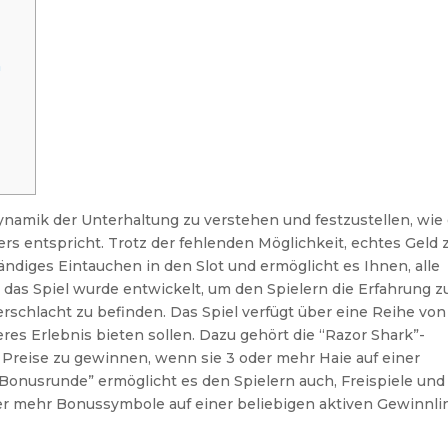
n
Dynamik der Unterhaltung zu verstehen und festzustellen, wie
ers entspricht. Trotz der fehlenden Möglichkeit, echtes Geld 
tändiges Eintauchen in den Slot und ermöglicht es Ihnen, alle
 das Spiel wurde entwickelt, um den Spielern die Erfahrung z
erschlacht zu befinden.
Das Spiel verfügt über eine Reihe von
res Erlebnis bieten sollen. Dazu gehört die “Razor Shark”-
t, Preise zu gewinnen, wenn sie 3 oder mehr Haie auf einer
“Bonusrunde” ermöglicht es den Spielern auch, Freispiele und
der mehr Bonussymbole auf einer beliebigen aktiven Gewinnli