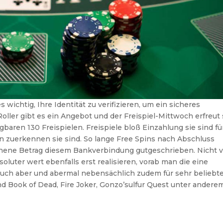
 wichtig, Ihre Identität zu verifizieren, um ein sicheres
Roller gibt es ein Angebot und der Freispiel-Mittwoch erfreut 
baren 130 Freispielen. Freispiele bloß Einzahlung sie sind fü
n zuerkennen sie sind. So lange Free Spins nach Abschluss
nnene Betrag diesem Bankverbindung gutgeschrieben. Nicht v
ter wert ebenfalls erst realisieren, vorab man die eine
n auch aber und abermal nebensächlich zudem für sehr beliebt
d Book of Dead, Fire Joker, Gonzo’sulfur Quest unter andere