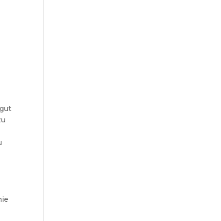
 gut
zu
u
nie