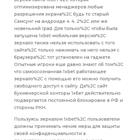
оптимизирована менаджеров любые
разрешения экрана%2C будь то старый
Самсунг на андроиде 4. 4. 2%2C или же
новенький Ipad. Для только%2C чтобы была
запущена 1xbet мобильная версия%2C
зеркало также нельзя использовать с того
сайта%2C только нажимать на него нельзя с
браузера%2C тот установлен на гаджете.
Опытные игроки еще давно знают об том%2C
что самоосознанная 1xbet работающее
зеркало%2C с помощью его можно получить
свободного доступ к сайту. Да%2C сайт
букмекерской конторы 1хбет действительно
подвергается постоянной блокировке в РФ и
стороны РКН.
Пользуясь зеркалом 1xbet%2C пользователи
должны принимать некие меры для защиты
своей конфиденциальности а