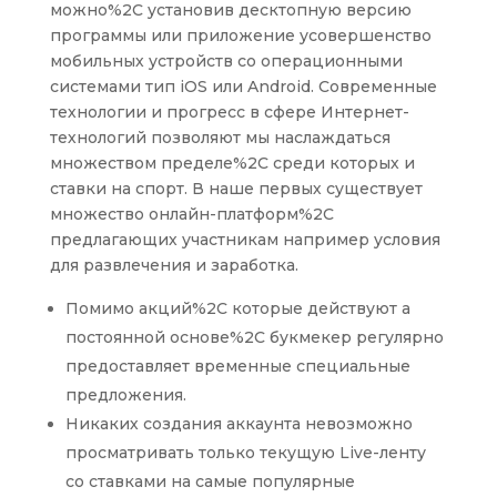
можно%2C установив десктопную версию
программы или приложение усовершенство
мобильных устройств со операционными
системами тип iOS или Android. Современные
технологии и прогресс в сфере Интернет-
технологий позволяют мы наслаждаться
множеством пределе%2C среди которых и
ставки на спорт. В наше первых существует
множество онлайн-платформ%2C
предлагающих участникам например условия
для развлечения и заработка.
Помимо акций%2C которые действуют а
постоянной основе%2C букмекер регулярно
предоставляет временные специальные
предложения.
Никаких создания аккаунта невозможно
просматривать только текущую Live-ленту
со ставками на самые популярные