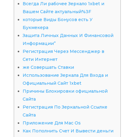
Всегда Ли рабочее Зеркало 1xbet и
Вашем Сайте актуальный%3F
которые Виды Бонусов есть У
Букмекера
Защита Личных Данных И Финансовой
Информации”
Регистрация Через Мессенджер в
Сети Интернет
же Совершать Ставки
Использование Зеркала Для Входа и
Официальный Сайт 1xbet
Причины Блокировки официальной
Сайта
Регистрация По Зеркальной Ссылке
Сайта
Приложение Для Мас Os
Как Пополнить Счет И Вывести деньги