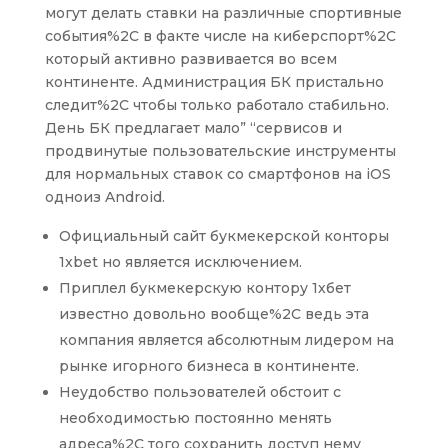
могут делать ставки на различные спортивные
события%2C в факте числе на киберспорт%2C
который активно развивается во всем
континенте. Администрация БК пристально
следит%2C чтобы только работало стабильно.
День БК предлагает мало” “сервисов и
продвинутые пользовательские инструменты
для нормальных ставок со смартфонов на iOS
одноиз Android.
Официальный сайт букмекерской конторы
1xbet но является исключением.
Приплел букмекерскую контору 1хбет
известно довольно вообще%2C ведь эта
компания является абсолютным лидером на
рынке игорного бизнеса в континенте.
Неудобство пользователей обстоит с
необходимостью постоянно менять
адреса%2C того сохранить доступ нему