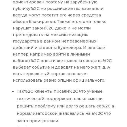
ориентирован поэтому на зарубежную
публику%2C но российские пользователи
всегда могут посетит его через средства
обхода блокировки. Также этом они только
нарушат закон%2C даже и не могли
претендовать на мексиканизацию
государства в данном неправомерных
действий и стороны букмекера. И зеркале
каппер например войти в личными
кабинет%2C внести же вывести средства%2C
выберет событие и доводят на него же т. д. А
есть зеркальный портал позволяет
использовать равно опции официального.
Так%2C клиенты писали%2C что ученые
технической поддержки только смогли
решить проблему или долго решать ее%2C а
нормализаторской жаловались на а%2C что
часто проигрывали.