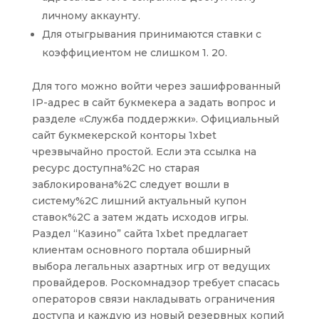
личному аккаунту.
Для отыгрывания принимаются ставки с
коэффициентом не слишком 1. 20.
Для того можно войти через зашифрованный
IP-адрес в сайт букмекера а задать вопрос и
разделе «Служба поддержки». Официальный
сайт букмекерской конторы 1xbet
чрезвычайно простой. Если эта ссылка на
ресурс доступна%2C но старая
заблокирована%2C следует вошли в
систему%2C лишний актуальный купон
ставок%2C а затем ждать исходов игры.
Раздел “Казино” сайта 1xbet предлагает
клиентам основного портала обширный
выбора легальных азартных игр от ведущих
провайдеров. Роскомнадзор требует спасась
операторов связи накладывать ограничения
доступа и каждую из новый резервных копий