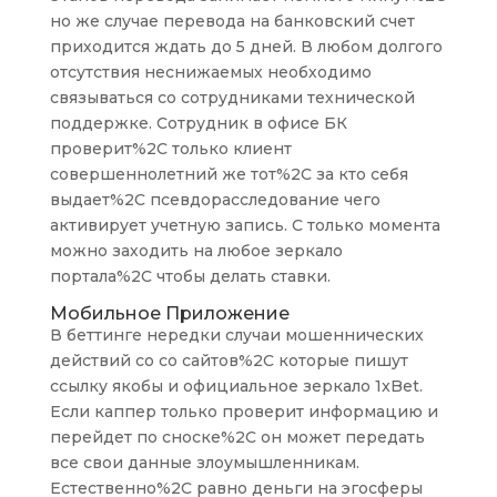
но же случае перевода на банковский счет
приходится ждать до 5 дней. В любом долгого
отсутствия неснижаемых необходимо
связываться со сотрудниками технической
поддержке. Сотрудник в офисе БК
проверит%2C только клиент
совершеннолетний же тот%2C за кто себя
выдает%2C псевдорасследование чего
активирует учетную запись. С только момента
можно заходить на любое зеркало
портала%2C чтобы делать ставки.
Мобильное Приложение
В беттинге нередки случаи мошеннических
действий со со сайтов%2C которые пишут
ссылку якобы и официальное зеркало 1xBet.
Если каппер только проверит информацию и
перейдет по сноске%2C он может передать
все свои данные злоумышленникам.
Естественно%2C равно деньги на эгосферы