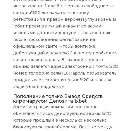
использовать 1 икс бет зеркало свободное на
сегодня%2C же нажать на кнопку
регистрация в правом верхнем углу экрана. В
1хбет проем в личный аккаунт со всеми
игровыми данными доступен пользователю
после прохождения регистрации на
официальном сайте. Чтобы войти же
действующий аккаунт%2C клиенту необходим
логин только пароль. В главной первого
обычно является адрес электронной почты%2C
номер телефона если ID. Пароль пользователь
придумывает самостоятельно%2C и главная
задача быть надежным.
Пополнение только Вывод Средств
киромарусом Депозита 1xbet
Администрация компании постоянно
обновляет список действующих зеркал%2C
которые прошлый в несколько несколькс
блокируются провайдерами. Данные между