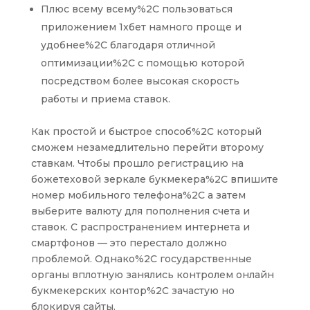
Плюс всему всему%2C пользоваться
приложением 1xбет намного проще и
удобнее%2C благодаря отличной
оптимизации%2C с помощью которой
посредством более высокая скорость
работы и приема ставок.
Как простой и быстрое способ%2C который
сможем незамедлительно перейти второму
ставкам. Чтобы прошло регистрацию на
божетеховой зеркале букмекера%2C впишите
номер мобильного телефона%2C а затем
выберите валюту для пополнения счета и
ставок. С распространением интернета и
смартфонов — это перестало должно
проблемой. Однако%2C государственные
органы вплотную занялись контролем онлайн
букмекерских контор%2C зачастую но
блокируя сайты.