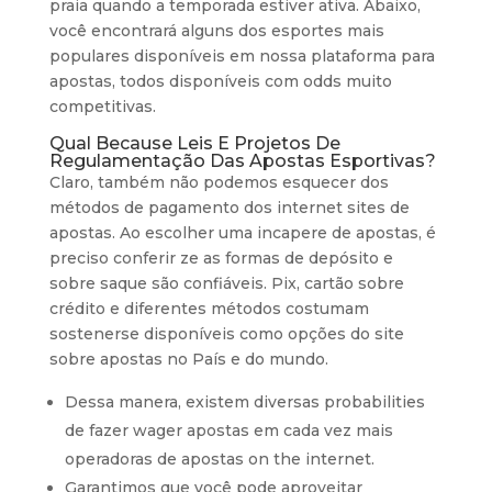
praia quando a temporada estiver ativa. Abaixo,
você encontrará alguns dos esportes mais
populares disponíveis em nossa plataforma para
apostas, todos disponíveis com odds muito
competitivas.
Qual Because Leis E Projetos De
Regulamentação Das Apostas Esportivas?
Claro, também não podemos esquecer dos
métodos de pagamento dos internet sites de
apostas. Ao escolher uma incapere de apostas, é
preciso conferir ze as formas de depósito e
sobre saque são confiáveis. Pix, cartão sobre
crédito e diferentes métodos costumam
sostenerse disponíveis como opções do site
sobre apostas no País e do mundo.
Dessa manera, existem diversas probabilities
de fazer wager apostas em cada vez mais
operadoras de apostas on the internet.
Garantimos que você pode aproveitar