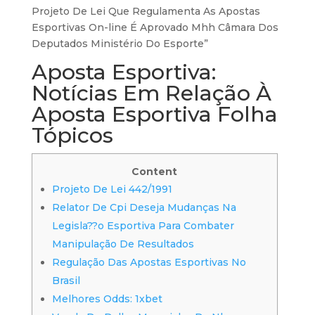
Projeto De Lei Que Regulamenta As Apostas
Esportivas On-line É Aprovado Mhh Câmara Dos
Deputados Ministério Do Esporte”
Aposta Esportiva:
Notícias Em Relação À
Aposta Esportiva Folha
Tópicos
Content
Projeto De Lei 442/1991
Relator De Cpi Deseja Mudanças Na
Legisla??o Esportiva Para Combater
Manipulação De Resultados
Regulação Das Apostas Esportivas No
Brasil
Melhores Odds: 1xbet