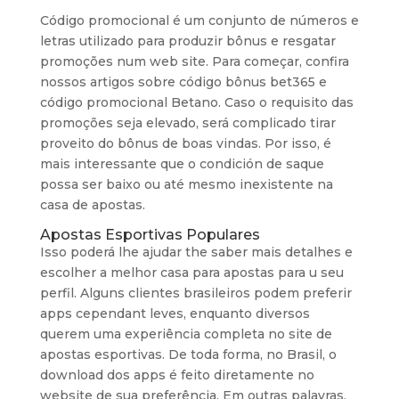
Código promocional é um conjunto de números e
letras utilizado para produzir bônus e resgatar
promoções num web site. Para começar, confira
nossos artigos sobre código bônus bet365 e
código promocional Betano. Caso o requisito das
promoções seja elevado, será complicado tirar
proveito do bônus de boas vindas. Por isso, é
mais interessante que o condición de saque
possa ser baixo ou até mesmo inexistente na
casa de apostas.
Apostas Esportivas Populares
Isso poderá lhe ajudar the saber mais detalhes e
escolher a melhor casa para apostas para u seu
perfil. Alguns clientes brasileiros podem preferir
apps cependant leves, enquanto diversos
querem uma experiência completa no site de
apostas esportivas. De toda forma, no Brasil, o
download dos apps é feito diretamente no
website de sua preferência. Em outras palavras,