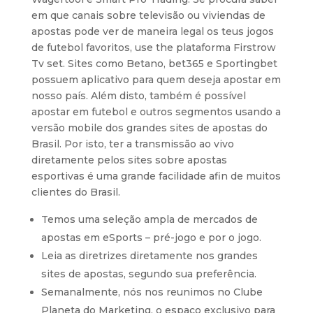
em que canais sobre televisão ou viviendas de
apostas pode ver de maneira legal os teus jogos
de futebol favoritos, use the plataforma Firstrow
Tv set. Sites como Betano, bet365 e Sportingbet
possuem aplicativo para quem deseja apostar em
nosso país. Além disto, também é possível
apostar em futebol e outros segmentos usando a
versão mobile dos grandes sites de apostas do
Brasil. Por isto, ter a transmissão ao vivo
diretamente pelos sites sobre apostas
esportivas é uma grande facilidade afin de muitos
clientes do Brasil.
Temos uma seleção ampla de mercados de
apostas em eSports – pré-jogo e por o jogo.
Leia as diretrizes diretamente nos grandes
sites de apostas, segundo sua preferência.
Semanalmente, nós nos reunimos no Clube
Planeta do Marketing, o espaço exclusivo para