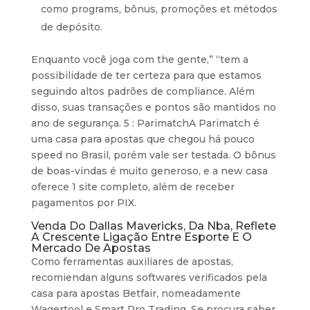
como programs, bônus, promoções et métodos
de depósito.
Enquanto você joga com the gente,” “tem a
possibilidade de ter certeza para que estamos
seguindo altos padrões de compliance. Além
disso, suas transações e pontos são mantidos no
ano de segurança. 5 : ParimatchA Parimatch é
uma casa para apostas que chegou há pouco
speed no Brasil, porém vale ser testada. O bônus
de boas-vindas é muito generoso, e a new casa
oferece 1 site completo, além de receber
pagamentos por PIX.
Venda Do Dallas Mavericks, Da Nba, Reflete
A Crescente Ligação Entre Esporte E O
Mercado De Apostas
Como ferramentas auxiliares de apostas,
recomiendan alguns softwares verificados pela
casa para apostas Betfair, nomeadamente
Wagertool e Smart Pro Trading. Se procura saber