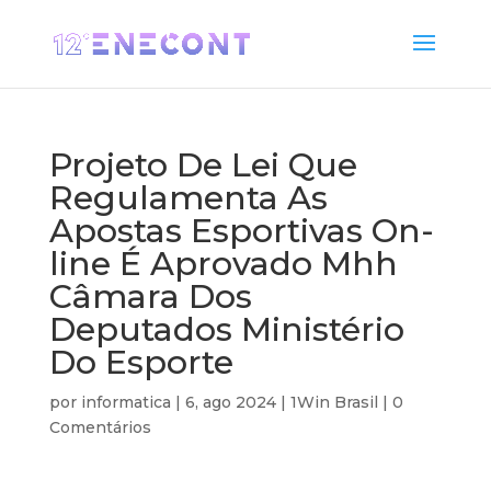
Projeto De Lei Que
Regulamenta As
Apostas Esportivas On-
line É Aprovado Mhh
Câmara Dos
Deputados Ministério
Do Esporte
por
informatica
|
6, ago 2024
|
1Win Brasil
|
0
Comentários