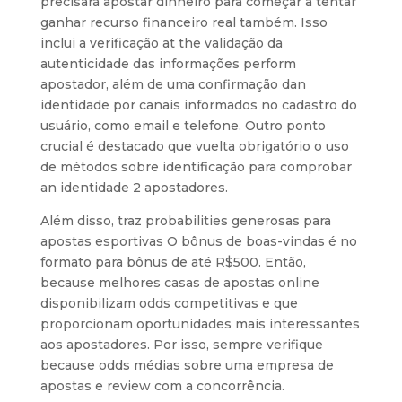
precisará apostar dinheiro para começar a tentar
ganhar recurso financeiro real também. Isso
inclui a verificação at the validação da
autenticidade das informações perform
apostador, além de uma confirmação dan
identidade por canais informados no cadastro do
usuário, como email e telefone. Outro ponto
crucial é destacado que vuelta obrigatório o uso
de métodos sobre identificação para comprobar
an identidade 2 apostadores.
Além disso, traz probabilities generosas para
apostas esportivas O bônus de boas-vindas é no
formato para bônus de até R$500. Então,
because melhores casas de apostas online
disponibilizam odds competitivas e que
proporcionam oportunidades mais interessantes
aos apostadores. Por isso, sempre verifique
because odds médias sobre uma empresa de
apostas e review com a concorrência.