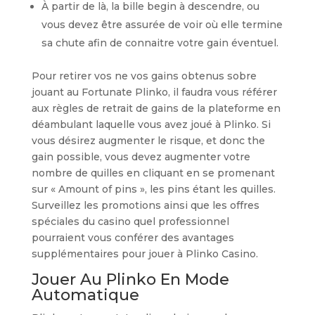
À partir de là, la bille begin à descendre, ou
vous devez être assurée de voir où elle termine
sa chute afin de connaitre votre gain éventuel.
Pour retirer vos ne vos gains obtenus sobre
jouant au Fortunate Plinko, il faudra vous référer
aux règles de retrait de gains de la plateforme en
déambulant laquelle vous avez joué à Plinko. Si
vous désirez augmenter le risque, et donc the
gain possible, vous devez augmenter votre
nombre de quilles en cliquant en se promenant
sur « Amount of pins », les pins étant les quilles.
Surveillez les promotions ainsi que les offres
spéciales du casino quel professionnel
pourraient vous conférer des avantages
supplémentaires pour jouer à Plinko Casino.
Jouer Au Plinko En Mode
Automatique