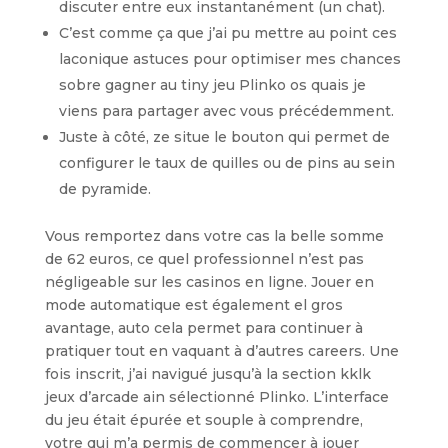
discuter entre eux instantanément (un chat).
C’est comme ça que j’ai pu mettre au point ces
laconique astuces pour optimiser mes chances
sobre gagner au tiny jeu Plinko os quais je
viens para partager avec vous précédemment.
Juste à côté, ze situe le bouton qui permet de
configurer le taux de quilles ou de pins au sein
de pyramide.
Vous remportez dans votre cas la belle somme
de 62 euros, ce quel professionnel n’est pas
négligeable sur les casinos en ligne. Jouer en
mode automatique est également el gros
avantage, auto cela permet para continuer à
pratiquer tout en vaquant à d’autres careers. Une
fois inscrit, j’ai navigué jusqu’à la section kklk
jeux d’arcade ain sélectionné Plinko. L’interface
du jeu était épurée et souple à comprendre,
votre qui m’a permis de commencer à jouer