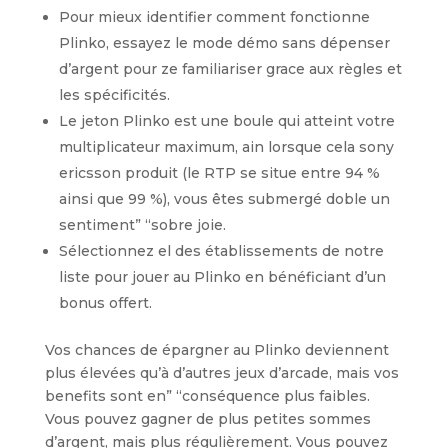
Pour mieux identifier comment fonctionne
Plinko, essayez le mode démo sans dépenser
d’argent pour ze familiariser grace aux règles et
les spécificités.
Le jeton Plinko est une boule qui atteint votre
multiplicateur maximum, ain lorsque cela sony
ericsson produit (le RTP se situe entre 94 %
ainsi que 99 %), vous êtes submergé doble un
sentiment” “sobre joie.
Sélectionnez el des établissements de notre
liste pour jouer au Plinko en bénéficiant d’un
bonus offert.
Vos chances de épargner au Plinko deviennent
plus élevées qu’à d’autres jeux d’arcade, mais vos
benefits sont en” “conséquence plus faibles.
Vous pouvez gagner de plus petites sommes
d’argent, mais plus régulièrement. Vous pouvez