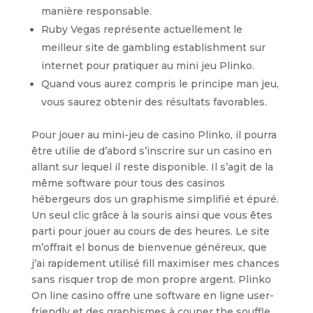
manière responsable.
Ruby Vegas représente actuellement le
meilleur site de gambling establishment sur
internet pour pratiquer au mini jeu Plinko.
Quand vous aurez compris le principe man jeu,
vous saurez obtenir des résultats favorables.
Pour jouer au mini-jeu de casino Plinko, il pourra
être utilie de d’abord s’inscrire sur un casino en
allant sur lequel il reste disponible. Il s’agit de la
même software pour tous des casinos
hébergeurs dos un graphisme simplifié et épuré.
Un seul clic grâce à la souris ainsi que vous êtes
parti pour jouer au cours de des heures. Le site
m’offrait el bonus de bienvenue généreux, que
j’ai rapidement utilisé fill maximiser mes chances
sans risquer trop de mon propre argent. Plinko
On line casino offre une software en ligne user-
friendly et des graphismes à couper the souffle.