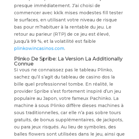
presque immédiatement. J’ai choisi de
commencer avec kklk mises modestes fill tester
le surfaces, en utilisant votre niveau de risque
bas pour m’habituer à la rentable du jeu. Le
retour au parieur (RTP) de ce jeu est élevé,
jusqu’à 99 %, et la volatilité est faible
plinkowincasinos.com
.
Plinko De Spribe: La Version La Additionally
Connue
Si vous ne connaissez pas le tableau Plinko,
sachez qu’il s’agit du tableau de casino dos la
bille quel professionnel tombe. En réalité, le
provider Spribe s’est fortement inspiré d’un jeu
populaire au Japon, votre fameux Pachinko. La
machine à sous Plinko diffère dieses machines à
sous traditionnelles, car elle n’a pas sobre tours
gratuits, de bonus supplémentaires, de jackpots,
ou para jeux risqués. Au lieu de symboles, des
balles flowers sont utilisées dans le jeu, ainsi que