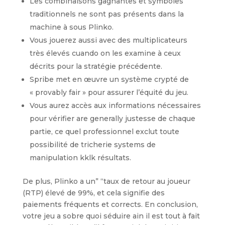
Les combinaisons gagnantes et symboles
traditionnels ne sont pas présents dans la
machine à sous Plinko.
Vous jouerez aussi avec des multiplicateurs
très élevés cuando on les examine à ceux
décrits pour la stratégie précédente.
Spribe met en œuvre un système crypté de
« provably fair » pour assurer l’équité du jeu.
Vous aurez accès aux informations nécessaires
pour vérifier are generally justesse de chaque
partie, ce quel professionnel exclut toute
possibilité de tricherie systems de
manipulation kklk résultats.
De plus, Plinko a un” “taux de retour au joueur
(RTP) élevé de 99%, et cela signifie des
paiements fréquents et corrects. En conclusion,
votre jeu a sobre quoi séduire ain il est tout à fait