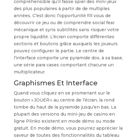
compréhensible qu’il fasse spiel des mini-jeux
des plus populaires à partir de de multiples
années. C’est donc l’opportunité fill vous de
découvrir ce jeu ou de comprendre social fear
mécanique et syns subtilités sans risquer votre
propre liquidité. L’écran comporte différentes
sections et boutons grâce auxquels les joueurs
pouvez configurer le partie. Le centre de
l’interface comporte une pyramide dos, à sa base,
une série para cases comportant chacune un
multiplicateur.
Graphismes Et Interface
Quand vous cliquez en se promenant sur le
bouton « JOUER » au centre de l’écran, la rond
tombe du haut de la pyramide jusqu’en bas. La
plupart des versions du mini-jeu de casino en
ligne Plinko existent en mode démo ou mode
gratuit. En mode démo, vous pourrez apprécier la
saveur de toutes des fonctionnalités du tableau