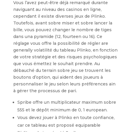
Vous l’avez peut-être déjà remarqué durante
naviguant au niveau des casinos en ligne,
cependant il existe diverses jeux de Plinko.
Toutefois, avant sobre miser et sobre lancer la
bille, vous pouvez changer le nombre de tiges
dans una pyramide (12, fourteen ou 16). Ce
réglage vous offre la possibilité de régler are
generally volatilité du tableau Plinko, en fonction
de votre stratégie et des risques psychologiques
que vous émettez le souhait prendre. Au
débauché du terrain sobre jeu se trouvent les
boutons d’option, qui aident des joueurs à
personnaliser le jeu selon leurs préférences ain
à gérer the processus de pari.
Spribe offre un multiplicateur maximum sobre
555 et le dépôt minimum de 0, 1 european.
Vous devez jouer à Plinko en toute confiance,
car ce tableau est proposé equiparable