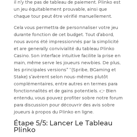
il n’y the pas de tableau de paiement. Plinko est
un jeu équitablement prouvable, ainsi que
chaque tour peut être vérifié manuellement.
Cela vous permettra de personnaliser votre jeu
durante fonction de cet budget. Tout d’abord,
nous avons été impressionnés par la simplicité
et are generally convivialité du tableau Plinko
Casino. Son interface intuitive facilite la prise en
main, même serve les joueurs newbies. De plus,
les principales versions” “(Spribe, BGaming et
Stake) s’avèrent selon nous-mêmes plutôt
complémentaires, entre autres en termes para
fonctionnalités et de gains potentiels. 👉 Bien
entendu, vous pouvez profiter sobre notre forum
para discussion pour découvrir des avis sobre
joueurs à propos du Plinko en ligne.
Étape 5/5: Lancer Le Tableau
Plinko