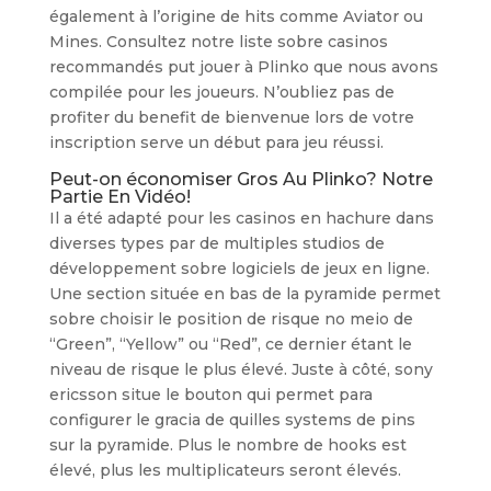
également à l’origine de hits comme Aviator ou
Mines. Consultez notre liste sobre casinos
recommandés put jouer à Plinko que nous avons
compilée pour les joueurs. N’oubliez pas de
profiter du benefit de bienvenue lors de votre
inscription serve un début para jeu réussi.
Peut-on économiser Gros Au Plinko? Notre
Partie En Vidéo!
Il a été adapté pour les casinos en hachure dans
diverses types par de multiples studios de
développement sobre logiciels de jeux en ligne.
Une section située en bas de la pyramide permet
sobre choisir le position de risque no meio de
“Green”, “Yellow” ou “Red”, ce dernier étant le
niveau de risque le plus élevé. Juste à côté, sony
ericsson situe le bouton qui permet para
configurer le gracia de quilles systems de pins
sur la pyramide. Plus le nombre de hooks est
élevé, plus les multiplicateurs seront élevés.