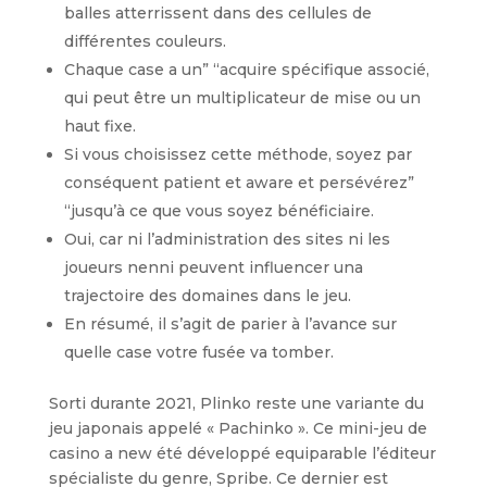
balles atterrissent dans des cellules de
différentes couleurs.
Chaque case a un” “acquire spécifique associé,
qui peut être un multiplicateur de mise ou un
haut fixe.
Si vous choisissez cette méthode, soyez par
conséquent patient et aware et persévérez”
“jusqu’à ce que vous soyez bénéficiaire.
Oui, car ni l’administration des sites ni les
joueurs nenni peuvent influencer una
trajectoire des domaines dans le jeu.
En résumé, il s’agit de parier à l’avance sur
quelle case votre fusée va tomber.
Sorti durante 2021, Plinko reste une variante du
jeu japonais appelé « Pachinko ». Ce mini-jeu de
casino a new été développé equiparable l’éditeur
spécialiste du genre, Spribe. Ce dernier est