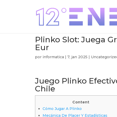
Plinko Slot: Juega 
Eur
por
informatica
|
7, jan 2025
|
Uncategorize
Juego Plinko Efectiv
Chile
Content
Cómo Jugar A Plinko
Mecánica De Placer Y Estadísticas