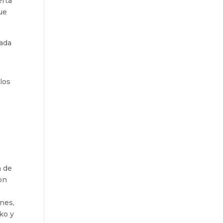
erta
ue
nada
los
a de
con
nes,
ko y