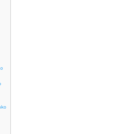
e
ko
o
nko