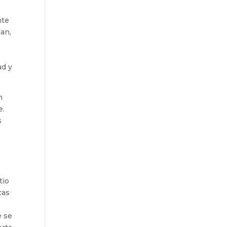
nte
gan,
ad y
n
e.
s
tio
cas
e se