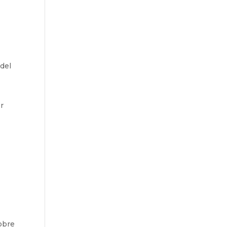
 del
or
sobre