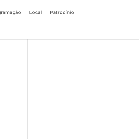
gramação
Local
Patrocínio
n