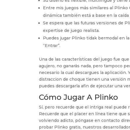
Su diseño es flexible, multilingüe y tien
Entre mis juegos más similares al Plinko
dinámica también está a base en la caída d
Se espera que las futuras versiones de P
expertise de juego realista.
Puedes jugar Plinko tidak bermodal en l
“Entrar”.
Una de las características del juego fue que 
agujero, no ganarás nada, pero tampoco per
necesario la cual descargues la aplicación.
distraccion de choque tienen una versión móvi
puedes descargarla afin de ejecutar una ve
Cómo Jugar A Plinko
Sí, pero recuerde que el intriga real puede 
Recuerde que el placer en línea tiene que s
volviendo adicto, póngase en contacto dire
probar Plinko gratis, nuestros desarrollad