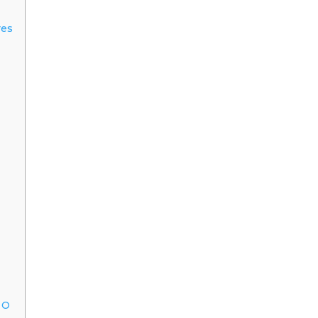
res
l
 O