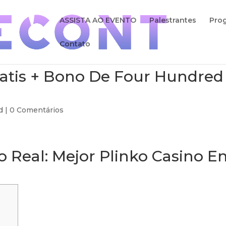
ASSISTA AO EVENTO
Palestrantes
Pro
Contato
Gratis + Bono De Four Hundred
d
|
0 Comentários
o Real: Mejor Plinko Casino E