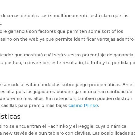
decenas de bolas casi simultáneamente, está claro que las
.
obre ganancia son factores que permiten some sort of los
casino on the web ya que permite identificar ventajas adentro
icador que mostrará cuál será vuestro porcentaje de ganancia.
 postura, tu inversión, este resultado, tu fruto y tu pérdida p
e sumado a evitar conductas sobre juego problemáticas. En el
ad es alta pois los jugadores pueden ganar una nan cantidad de
as de premio más altas. Sin retención, también pueden destruir
s casillas para premio más bajas
casino Plinko
.
sticas
asino se encuentran el Pachinko y el Peggle, cuya dinámica
a new través de algun tablero con clavijas. Las posibilidades 