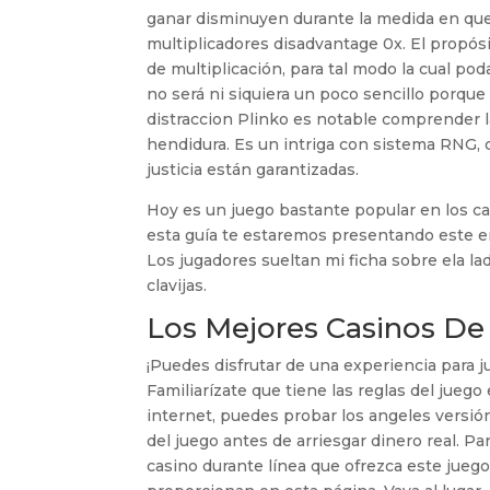
ganar disminuyen durante la medida en que
multiplicadores disadvantage 0x. El propósi
de multiplicación, para tal modo la cual po
no será ni siquiera un poco sencillo porque u
distraccion Plinko es notable comprender l
hendidura. Es un intriga con sistema RNG, 
justicia están garantizadas.
Hoy es un juego bastante popular en los c
esta guía te estaremos presentando este e
Los jugadores sueltan mi ficha sobre ela la
clavijas.
Los Mejores Casinos De
¡Puedes disfrutar de una experiencia para
Familiarízate que tiene las reglas del jueg
internet, puedes probar los angeles versión
del juego antes de arriesgar dinero real. P
casino durante línea que ofrezca este jueg