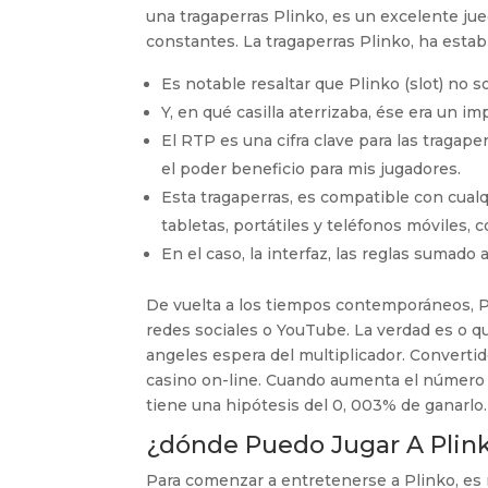
una tragaperras Plinko, es un excelente ju
constantes. La tragaperras Plinko, ha estab
Es notable resaltar que Plinko (slot) no s
Y, en qué casilla aterrizaba, ése era un i
El RTP es una cifra clave para las tragap
el poder beneficio para mis jugadores.
Esta tragaperras, es compatible con cual
tabletas, portátiles y teléfonos móviles,
En el caso, la interfaz, las reglas sumado
De vuelta a los tiempos contemporáneos, P
redes sociales o YouTube. La verdad es o q
angeles espera del multiplicador. Convertid
casino on-line. Cuando aumenta el número d
tiene una hipótesis del 0, 003% de ganarlo.
¿dónde Puedo Jugar A Plin
Para comenzar a entretenerse a Plinko, es n