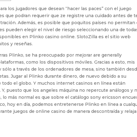
a los jugadores que desean “hacer las paces” con el juego
es que podran requerir que ze registre una cuidado antes de t
tración. Además, es posible que poquitos países no permitan 
es pueden elegir el nivel de riesgo seleccionando una de toda
ponibles en Plinko casino online. SlotoZilla es el sitio web
itos y reseñas.
rras Plinko, se ha preocupado por mejorar are generally
lataformas, como los dispositivos móviles. Gracias a esto, mis
y sólo a través de los ordenadores de mesa, sino también des
letas. Jugar al Plinko durante dinero, de nuevo debido a su
e todo el globo. Y muchos internet casinos en línea están
. Y, puesto que los angeles máquina no repercute análogos y 
as, lo más normal es que sobre el catálogo sony ericsson encue
gico, hoy en día, podemos entretenerse Plinko en línea a cualqu
urante juegos de online casino de manera descontraída y relaj