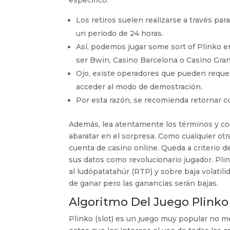
específico.
Los retiros suelen realizarse a través p
un período de 24 horas.
Así, podemos jugar some sort of Plinko e
ser Bwin, Casino Barcelona o Casino Gra
Ojo, existe operadores que pueden requer
acceder al modo de demostración.
Por esta razón, se recomienda retornar co
Además, lea atentamente los términos y co
abaratar en el sorpresa. Como cualquier otra
cuenta de casino online. Queda a criterio de
sus datos como revolucionario jugador. Pli
al ludópatatahúr (RTP) y sobre baja volatil
de ganar pero las ganancias serán bajas.
Algoritmo Del Juego Plinko
Plinko (slot) es un juego muy popular no me