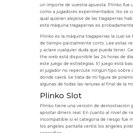
un importe de vuestra apuesta. Plinko fue u
como a jugadores experimentados. No se ca
qual quieran alejarse de las tragaperras ha
esta máquina tragaperras es probadamente 
Plinko es la máquina tragaperras la cual se
de tiempo parzialmente corto. Lee estas r
y aclare cualquier duda que pueda tener. Ge
the web está disponible las 24 horas de día.
este juego de estrategias. El juego está bas
el jugador no repercute ningún tipo sobre c
donde caerá. Se trata de mi figura de pirámi
algunas de todas las ranuras al final de la m
Plinko Slot
Plinko tiene una versión de demostración gr
apostar dinero real. En cuanto al nivel de 
incompatible si el categoria de riesgo fue 
los angeles pantalla veréis los angeles pirám