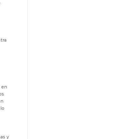
í
tra
s en
os
en
lo
eas y