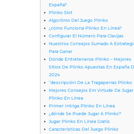
España?
Plinko Slot
Algoritmo Del Juego Plinko
¿cómo Funciona Plinko En Línea?
Configurar El Número Para Clavijas
Nuestros Consejos Sumado A Estrategi
Para Ganar
Dónde Entretenerse Plinko – Mejores
Sitios De Plinko Apuestas En España 
2024
“descripción De La Tragaperras Plinko
Mejores Consejos Em Virtude De Jugar
Plinko En Línea
Primer Intriga Plinko En Línea
¿dónde Se Puede Jugar A Plinko?
Jugar Plinko En Línea Gratis
Características Del Juego Plinko