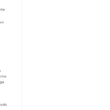
nte
den
n
orno
nga
todo