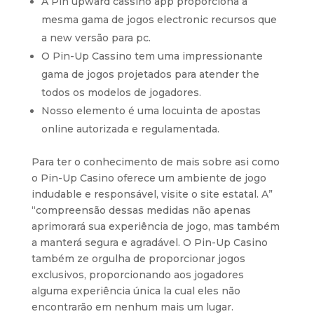
A Pin upward cassino app proporciona a
mesma gama de jogos electronic recursos que
a new versão para pc.
O Pin-Up Cassino tem uma impressionante
gama de jogos projetados para atender the
todos os modelos de jogadores.
Nosso elemento é uma locuinta de apostas
online autorizada e regulamentada.
Para ter o conhecimento de mais sobre asi como
o Pin-Up Casino oferece um ambiente de jogo
indudable e responsável, visite o site estatal. A”
“compreensão dessas medidas não apenas
aprimorará sua experiência de jogo, mas também
a manterá segura e agradável. O Pin-Up Casino
também ze orgulha de proporcionar jogos
exclusivos, proporcionando aos jogadores
alguma experiência única la cual eles não
encontrarão em nenhum mais um lugar.