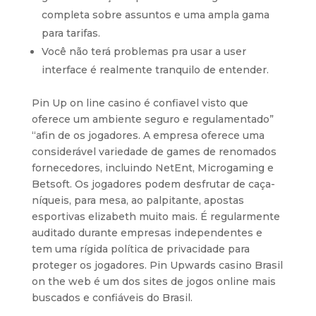
completa sobre assuntos e uma ampla gama
para tarifas.
Você não terá problemas pra usar a user
interface é realmente tranquilo de entender.
Pin Up on line casino é confiavel visto que
oferece um ambiente seguro e regulamentado”
“afin de os jogadores. A empresa oferece uma
considerável variedade de games de renomados
fornecedores, incluindo NetEnt, Microgaming e
Betsoft. Os jogadores podem desfrutar de caça-
níqueis, para mesa, ao palpitante, apostas
esportivas elizabeth muito mais. É regularmente
auditado durante empresas independentes e
tem uma rígida política de privacidade para
proteger os jogadores. Pin Upwards casino Brasil
on the web é um dos sites de jogos online mais
buscados e confiáveis do Brasil.