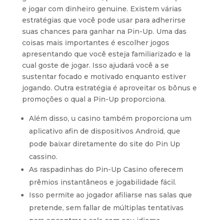
e jogar com dinheiro genuine. Existem várias
estratégias que você pode usar para adherirse
suas chances para ganhar na Pin-Up. Uma das
coisas mais importantes é escolher jogos
apresentando que você esteja familiarizado e la
cual goste de jogar. Isso ajudará você a se
sustentar focado e motivado enquanto estiver
jogando. Outra estratégia é aproveitar os bônus e
promoções o qual a Pin-Up proporciona.
Além disso, u casino também proporciona um
aplicativo afin de dispositivos Android, que
pode baixar diretamente do site do Pin Up
cassino.
As raspadinhas do Pin-Up Casino oferecem
prêmios instantâneos e jogabilidade fácil.
Isso permite ao jogador afiliarse nas salas que
pretende, sem fallar de múltiplas tentativas