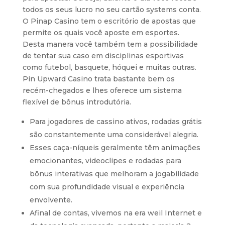
todos os seus lucro no seu cartão systems conta.
O Pinap Casino tem o escritório de apostas que
permite os quais você aposte em esportes.
Desta manera você também tem a possibilidade
de tentar sua caso em disciplinas esportivas
como futebol, basquete, hóquei e muitas outras.
Pin Upward Casino trata bastante bem os
recém-chegados e lhes oferece um sistema
flexível de bônus introdutória.
Para jogadores de cassino ativos, rodadas grátis
são constantemente uma considerável alegria.
Esses caça-níqueis geralmente têm animações
emocionantes, videoclipes e rodadas para
bônus interativas que melhoram a jogabilidade
com sua profundidade visual e experiência
envolvente.
Afinal de contas, vivemos na era weil Internet e