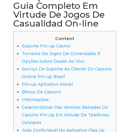
Guia Completo Em
Virtude De Jogos De
Casualidad On-line
Content
Suporte Pin-up Casino
Torneios De Jogos De Comensales E
Opções Sobre Dealer Ao Vivo
Serviço De Suporte Ao Cliente Do Cassino
Online Pin-up Brasil
Pin-up Aplicativo Móvel
Bônus De Cassino
Informações:
Características Das Versões Baixadas Do
Cassino Pin Up Em Virtude De Telefones
Celulares
Jogo Confortável No Aplicativo Flag Up