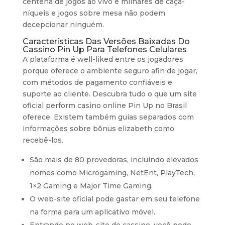
centena de jogos ao vivo e milhares de caça-
níqueis e jogos sobre mesa não podem
decepcionar ninguém.
Características Das Versões Baixadas Do
Cassino Pin Up Para Telefones Celulares
A plataforma é well-liked entre os jogadores
porque oferece o ambiente seguro afin de jogar,
com métodos de pagamento confiáveis e
suporte ao cliente. Descubra tudo o que um site
oficial perform casino online Pin Up no Brasil
oferece. Existem também guias separados com
informações sobre bônus elizabeth como
recebê-los.
São mais de 80 provedoras, incluindo elevados
nomes como Microgaming, NetEnt, PlayTech,
1×2 Gaming e Major Time Gaming.
O web-site oficial pode gastar em seu telefone
na forma para um aplicativo móvel.