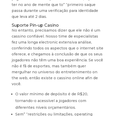
ter no ano de mente que to” “primeiro saque
passa durante uma verificação para identidade
que leva até 2 dias.
Suporte Pin-up Casino
No entanto, precisamos dizer que ele não é um
cassino confiável. Nosso time de especialistas
fez uma longa electronic extensiva análise,
conferindo todos os aspectos que o internet site
oferece, e chegamos à conclusão de que os seus
jogadores não têm uma boa experiência. Se você
não é fã de esportes, mas também quer
mergulhar no universo do entretenimento on
the web, então existe o cassino online afin de
você.
O valor mínimo de depósito é de R$20,
tornando-o acessível a jogadores com
diferentes níveis orçamentários.
Sem” “restrições ou limitações, operating