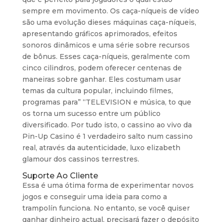
sempre em movimento. Os caça-níqueis de vídeo
são uma evolução dieses máquinas caça-níqueis,
apresentando gráficos aprimorados, efeitos
sonoros dinâmicos e uma série sobre recursos
de bônus. Esses caça-níqueis, geralmente com
cinco cilindros, podem oferecer centenas de
maneiras sobre ganhar. Eles costumam usar
temas da cultura popular, incluindo filmes,
programas para” “TELEVISION e música, to que
os torna um sucesso entre um público
diversificado. Por tudo isto, o cassino ao vivo da
Pin-Up Casino é 1 verdadeiro salto num cassino
real, através da autenticidade, luxo elizabeth
glamour dos cassinos terrestres.
Suporte Ao Cliente
Essa é uma ótima forma de experimentar novos
jogos e conseguir uma ideia para como a
trampolín funciona. No entanto, se você quiser
ganhar dinheiro actual, precisará fazer o depósito