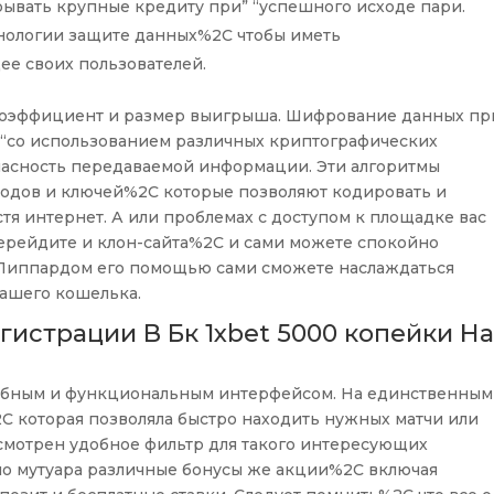
рывать крупные кредиту при” “успешного исходе пари.
нологии защите данных%2C чтобы иметь
е своих пользователей.
 коэффициент и размер выигрыша. Шифрование данных пр
” “со использованием различных криптографических
асность передаваемой информации. Эти алгоритмы
тодов и ключей%2C которые позволяют кодировать и
я интернет. А или проблемах с доступом к площадке вас
перейдите и клон-сайта%2C и сами можете спокойно
 Пиппардом его помощью сами сможете наслаждаться
вашего кошелька.
истрации В Бк 1xbet 5000 копейки Н
добным и функциональным интерфейсом. На единственным
C которая позволяла быстро находить нужных матчи или
смотрен удобное фильтр для такого интересующих
но мутуара различные бонусы же акции%2C включая