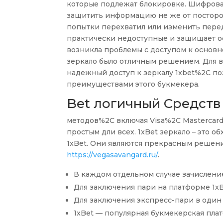
которые подлежат блокировке. Шифрован
защитить информацию не же от посторо
попытки перехватил или изменить пе
практически недоступные и защищает ос
возникла проблемы с доступом к основн
зеркало было отличным решением. Для 
надежный доступ к зеркалу 1xbet%2C поз
преимуществами этого букмекера.
Bet логичный Средств
методов%2C включая Visa%2C Mastercard%
простым дли всех. 1xBet зеркало – это 
1xBet. Они являются прекрасным решени
https://vegasavangard.ru/
.
В каждом отдельном случае зачислени
Для заключения пари на платформе 1x
Для заключения экспресс-пари в один 
1xBet — популярная букмекерская пл