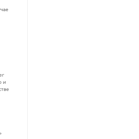
учае
ег
о и
стве
ь