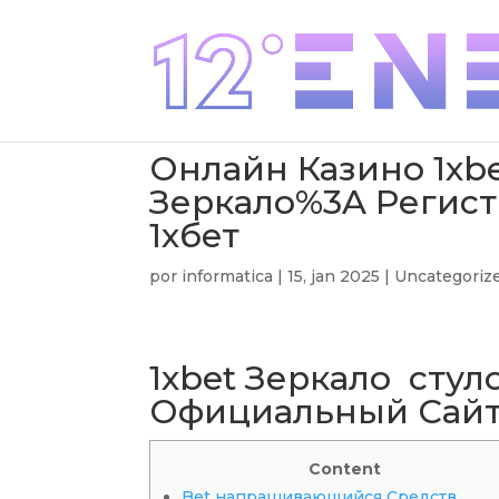
Онлайн Казино 1xb
Зеркало%3A Регист
1хбет
por
informatica
|
15, jan 2025
|
Uncategoriz
1xbet Зеркало ️ ст
Официальный Сайт
Content
Bet напрашивающийся Средств