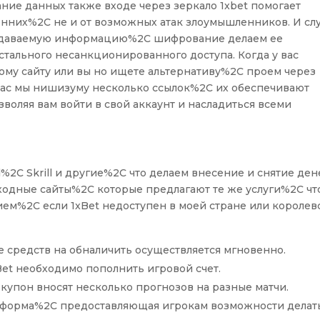
ие данных также входе через зеркало 1xbet помогает
нних%2C не и от возможных атак злоумышленников. И сл
редаваемую информацию%2C шифрование делаем ее
тального несанкционированного доступа. Когда у вас
ому сайту или вы но ищете альтернативу%2C проем через
вас мы нишизуму несколько ссылок%2C их обеспечивают
воляя вам войти в свой аккаунт и насладиться всеми
2C Skrill и другие%2C что делаем внесение и снятие ден
обходные сайты%2C которые предлагают те же услуги%2C чт
ем%2C если 1xBet недоступен в моей стране или королев
е средств на обналичить осуществляется мгновенно.
Bet необходимо пополнить игровой счет.
купон вносят несколько прогнозов на разные матчи.
атформа%2C предоставляющая игрокам возможности делат