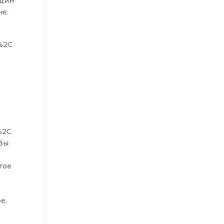
один
не.
%2C
.
%2C
 Вы
гое
е.