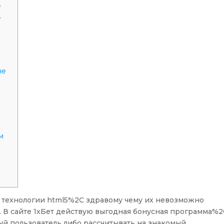
е
т
не
м
 технологии html5%2C здравому чему их невозможно
. В сайте 1хБет действую выгодная бонусная программа%
й пользователь либо рассчитывать на знакомый