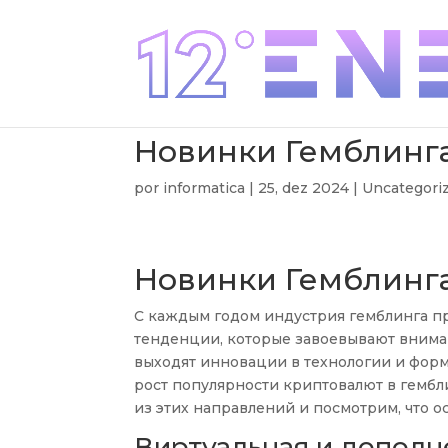
Новинки Гемблинга:
por
informatica
|
25, dez 2024
|
Uncategori
Новинки Гемблинга:
С каждым годом индустрия гемблинга п
тенденции, которые завоевывают вниман
выходят инновации в технологии и форм
рост популярности криптовалют в гембл
из этих направлений и посмотрим, что ос
Виртуальная и дополн