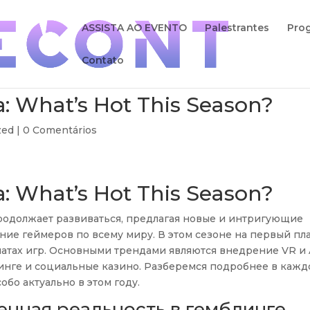
ASSISTA AO EVENTO
Palestrantes
Pro
Contato
 What’s Hot This Season?
zed
|
0 Comentários
 What’s Hot This Season?
родолжает развиваться, предлагая новые и интригующие
ие геймеров по всему миру. В этом сезоне на первый пл
атах игр. Основными трендами являются внедрение VR и 
инге и социальные казино. Разберемся подробнее в каж
обо актуально в этом году.
енная реальность в гемблинге