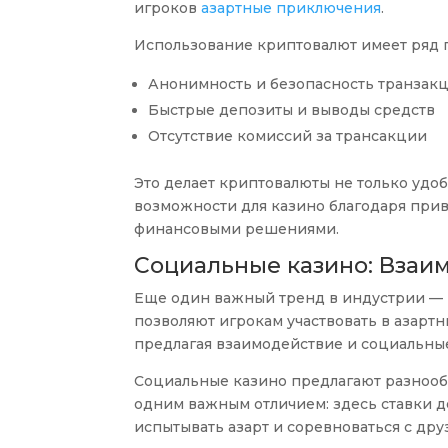
игроков
азартные приключения
.
Использование криптовалют имеет ряд 
Анонимность и безопасность транзакц
Быстрые депозиты и выводы средств
Отсутствие комиссий за трансакции
Это делает криптовалюты не только удо
возможности для казино благодаря пр
финансовыми решениями.
Социальные казино: Взаим
Еще один важный тренд в индустрии — 
позволяют игрокам участвовать в азартн
предлагая взаимодействие и социальны
Социальные казино предлагают разнообр
одним важным отличием: здесь ставки д
испытывать азарт и соревноваться с др