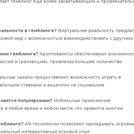
делает гемблинг еще более захватывающим и привлекател
еальности в гемблинге?
Виртуальная реальность предлаг
ровой мир с возможностью взаимодействовать с другими
трию гемблинга?
Криптовалюты обеспечивают анонимност
миссий в транзакциях, привлекая большее количество
льные казино предоставляют возможность играть в
туальными ставками и акцентом на социальное
овятся популярными?
Мобильные приложения
р в любое время и любом месте, что нравится многим
емблинге?
AR-технологии позволяют накладывать игровы
икальный интерактивный игровой опыт.