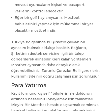
mevcut oyuncuların kişisel ve pasaport
verilerini kontrol edecektir.
Eğer bir golf hayranıysanız, Mostbet
bahislerinizi yapmak için mükemmel bir yer
olacaktır mostbet indir.
Türkiye bölgesinde bu şirketin çalışan bir
aynasını bulmak oldukça basittir. Bağlantı,
Şirketinin destek servisine ilgili bir talep
gönderilerek alınabilir. Geri kalan yöntemleri
Mostbet aynasında daha detaylı olarak
öğrenebilirsiniz. Zorunlu Çerezler Belli çerezlerin
kullanımı Site’nin doğru çalışması için zorunludur.
Para Yatırma
Kayıt formunu kişisel” “bilgilerinizle doldurun,
ardından hesabınızı onaylamak için talimatları
izleyin. Bir Mostbet hesabı oluşturmak comienza
hareket halindeyken platformun yeteneklerini