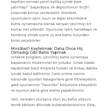
kayıttan sonraki yarım ketika içinde para
yatırmayı” “başardıysa, ilk depozitonun %125’i
tutarında bonus verilecektir. Mostbet,
oyuncuların spor, oyun ve diğer etkinliklere
bahis oynamasına olanak tanıyan çevrimiçi bir
kumar net sitesidir. Oyuncular tekli, handikaplı ve
kombine olmak üzere üç ana bahis türünden
birini seçebilirler.
Mostbet’i Keşfetmek: Daha Önce Hiç
Olmadığı Gibi Bahis Yapmak
Ortaklık programı, çevrimiçi bahis oynamaya
başlamanın mükemmel bir yoludur. Ortak olarak
kaydolmak basit empieza hızlıdır ve birkaç dakika
içinde kabul edilirsiniz. Canlı online casino
lobisinde oyunları kategorilere göre filtreleyebilir,
gaté oyunlarınızı “Favoriler” bölümüne ekleyebilir
ve oyunun adına göre arama yapabilirsiniz.
Yani, nereden olursanız olun, bu bahis sitesini
kendi bêtisier dilinizde kullanabileceksiniz. Ekip,