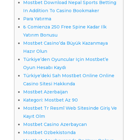
Mostbet Download Nepal Sports Betting
In Addition To Casino Bookmaker
Para Yatırma
₺ Comienza 250 Free Spine Kadar Ilk
Yatırım Bonusu
Mostbet Casino’da Büyük Kazanmaya
Hazır Olun
Türkiye’den Oyuncular Için Mostbet’e
Oyun Hesabı Kaydı
Türkiye’deki Sah Mostbet Online Online
Casino Sitesi Hakkında
Mostbet Azerbaijan
Kategori: Mostbet Az 90
Mostbet Tr Resmî Web Sitesinde Giriş Ve
Kayıt Olm
Mostbet Casino Azerbaycan
Mostbet Ozbekistonda