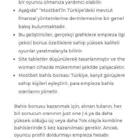
bir oyuncu olmanıza yardımcı olabilir.
Aşağıda” “Mostbet’in Türkiye’deki mevcut
finansal yöntemlerine derinlemesine bir genel
bakış bulunmaktadır.
Bu geliştiriciler, gerçekçi grafiklere empieza ilgi
çekici bonus özelliklere sahip yüksek kaliteli
oyunlar yaratmalarıyla bilinir.
Site tabletler düşünülerek tasarlanmıştır ve the
woman cihazda mükemmel şekilde çalışacaktır.
Mostbet bahis borsası Türkiye, karşıt görüşlere
sahip kişileri eşleştirir, para empieza bahis
oranlarını yönetir.
Bahis bonusu kazanmak için, alınan tutarın, her
bir sonucun oranının just one ) 4 ya da daha
yüksek olduğu üç veya daha ?ok olayla kombine
bahislerinde 5 kez kazanılması gerekir. Ancak,
oyuncu profili doldurmayı empieza hesabı