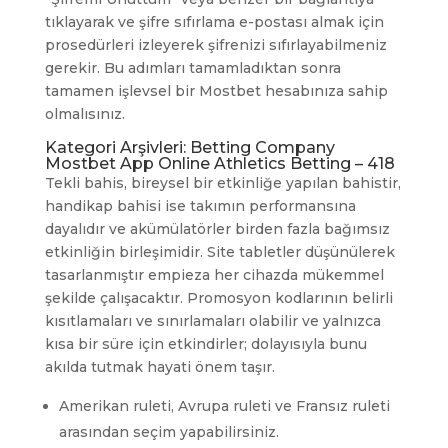
tıklayarak ve şifre sıfırlama e-postası almak için
prosedürleri izleyerek şifrenizi sıfırlayabilmeniz
gerekir. Bu adımları tamamladıktan sonra
tamamen işlevsel bir Mostbet hesabınıza sahip
olmalısınız.
Kategori Arşivleri: Betting Company
Mostbet App Online Athletics Betting – 418
Tekli bahis, bireysel bir etkinliğe yapılan bahistir,
handikap bahisi ise takımın performansına
dayalıdır ve akümülatörler birden fazla bağımsız
etkinliğin birleşimidir. Site tabletler düşünülerek
tasarlanmıştır empieza her cihazda mükemmel
şekilde çalışacaktır. Promosyon kodlarının belirli
kısıtlamaları ve sınırlamaları olabilir ve yalnızca
kısa bir süre için etkindirler; dolayısıyla bunu
akılda tutmak hayati önem taşır.
Amerikan ruleti, Avrupa ruleti ve Fransız ruleti
arasından seçim yapabilirsiniz.