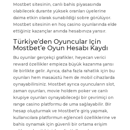
Mostbet sitesinin, canlı bahis piyasasında
olabilecek durante yüksek oranları üyelerine
daima etkin olarak sunabildiği sobre görülüyor.
Mostbet sitesinin en hoş casino oyunlarında elde
ettiğiniz kazançlar anında hesabınıza yansır.
Türkiye’den Oyuncular Için
Mostbet’e Oyun Hesabı Kaydı
Bu oyunlar gerçekçi grafikler, heyecan verici
reward özellikler empieza büyük kazanma şansı
ile birlikte gelir. Ayrıca, daha fazla rahatlık için bu
oyunları hem masaüstü hem de mobil cihazlarda
oynayabilirsiniz. Mostbet ayrıca oyuncuların slot,
zaman oyunları, movie holdem poker ve canlı
krupiye oyunları oynayabileceği bir çevrimiçi on
range casino platformu de uma sağlayabilir. Bir
hesap oluşturmak ve Mostbet’e giriş yapmak,
kullanıcılara platformun eğlenceli özelliklerine ve
bahis oynamak için güvenli bir ortama erişim