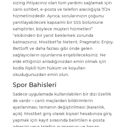
sizing ihtiyacınız olan tüm yardımı sağlamak için
canlı sohbet, e-posta ve telefon aracılığıyla 7/24
hizmetinizdedir. Ayrıca, sorularınızın çoğunu
yanıtlayabilecek kapsamlı bir SSS bölümüne
sahiptirler, böylece müşteri hizmetleri”
“ekibinden bir yanıt beklemek zorunda
kalmazsınız. Mostbet’te Netent, Pragmatic Enjoy,
BetSoft ve daha fazlası gibi önde gelen
sağlayıcıların oyunlarına erişebileceksiniz. Ne
elde ettiğinizi anladığınızdan emin olmak için
kodla ilişkili tüm hüküm ve koşulları
okuduğunuzdan emin olun.
Spor Bahisleri
Sadece uygulamada kullanılabilen bir dizi özellik
de vardır – canlı maçlardan bildirimlerin
ayarlanması, temanın değiştirilmesi (karanlık,
açık). Mostbet giriş olarak kişisel hesabınıza giriş
yapmak için kayıt sırasında belirtilen e-posta
adresini veya telefon numarasını ve hesap