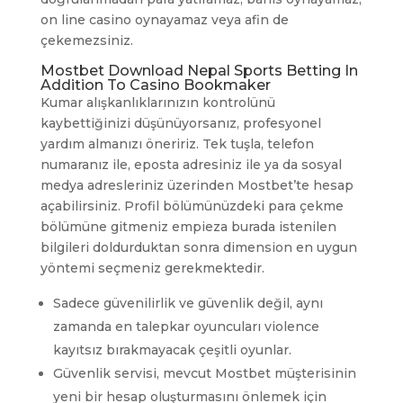
on line casino oynayamaz veya afin de
çekemezsiniz.
Mostbet Download Nepal Sports Betting In
Addition To Casino Bookmaker
Kumar alışkanlıklarınızın kontrolünü
kaybettiğinizi düşünüyorsanız, profesyonel
yardım almanızı öneririz. Tek tuşla, telefon
numaranız ile, eposta adresiniz ile ya da sosyal
medya adresleriniz üzerinden Mostbet’te hesap
açabilirsiniz. Profil bölümünüzdeki para çekme
bölümüne gitmeniz empieza burada istenilen
bilgileri doldurduktan sonra dimension en uygun
yöntemi seçmeniz gerekmektedir.
Sadece güvenilirlik ve güvenlik değil, aynı
zamanda en talepkar oyuncuları violence
kayıtsız bırakmayacak çeşitli oyunlar.
Güvenlik servisi, mevcut Mostbet müşterisinin
yeni bir hesap oluşturmasını önlemek için