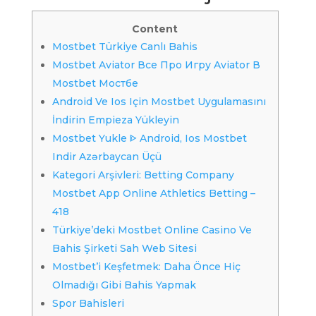
Content
Mostbet Türkiye Canlı Bahis
Mostbet Aviator Все Про Игру Aviator В
Mostbet Мостбе
Android Ve Ios Için Mostbet Uygulamasını
İndirin Empieza Yükleyin
Mostbet Yukle ᐈ Android, Ios Mostbet
Indir Azərbaycan Üçü
Kategori Arşivleri: Betting Company
Mostbet App Online Athletics Betting –
418
Türkiye’deki Mostbet Online Casino Ve
Bahis Şirketi Sah Web Sitesi
Mostbet’i Keşfetmek: Daha Önce Hiç
Olmadığı Gibi Bahis Yapmak
Spor Bahisleri