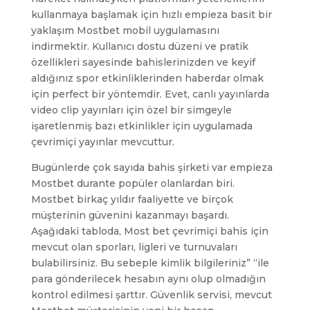
kullanmaya başlamak için hızlı empieza basit bir
yaklaşım Mostbet mobil uygulamasını
indirmektir. Kullanıcı dostu düzeni ve pratik
özellikleri sayesinde bahislerinizden ve keyif
aldığınız spor etkinliklerinden haberdar olmak
için perfect bir yöntemdir. Evet, canlı yayınlarda
video clip yayınları için özel bir simgeyle
işaretlenmiş bazı etkinlikler için uygulamada
çevrimiçi yayınlar mevcuttur.
Bugünlerde çok sayıda bahis şirketi var empieza
Mostbet durante popüler olanlardan biri.
Mostbet birkaç yıldır faaliyette ve birçok
müşterinin güvenini kazanmayı başardı.
Aşağıdaki tabloda, Most bet çevrimiçi bahis için
mevcut olan sporları, ligleri ve turnuvaları
bulabilirsiniz. Bu sebeple kimlik bilgileriniz” “ile
para gönderilecek hesabın aynı olup olmadığın
kontrol edilmesi şarttır. Güvenlik servisi, mevcut