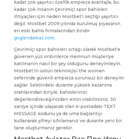
kadar çok şaşırtıcı özellik empieza avantajla, bu
kadar çok insanın çevrimiçi spor bahisleri
ihtiyaçları için neden Mostbet’i seçtiği şaşırtıcı
değil. Mostbet 2009 yılında kurulmuş piyasanın
en eski bahis firmalarından biridir
goglendaleaz.com
.
Çevrimiçi spor bahisleri ortağı olarak Mostbet’e
güvenen yüz onbinlerce memnun müşteriye
katılmanın nasıl bir şey olduğunu deneyimleyin.
Mostbet’in üstün teknolojisi the woman
seferinde güvenli empieza sorunsuz bir deneyim
sağlar. Sektördeki durante yüksek kazanma
oranlarından biriyle, bahislerinizi
değerlendireceğinizden emin olabilirsiniz. 30
saniye içinde ulaşacak olan e-postadaki TEXT
MESSAGE kodunu ya de uma bağlantıyı
kullanarak şifreyi sıfırlamanız ve durante yeni bir
tane oluşturmanız gerekir.