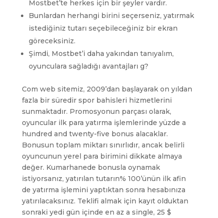
Mostbet’te herkes için bir şeyler vardır.
Bunlardan herhangi birini seçerseniz, yatırmak
istediğiniz tutarı seçebileceğiniz bir ekran
göreceksiniz.
Şimdi, Mostbet’i daha yakından tanıyalım,
oyunculara sağladığı avantajları g?
Com web sitemiz, 2009’dan başlayarak on yıldan
fazla bir süredir spor bahisleri hizmetlerini
sunmaktadır. Promosyonun parçası olarak,
oyuncular ilk para yatırma işlemlerinde yüzde a
hundred and twenty-five bonus alacaklar.
Bonusun toplam miktarı sınırlıdır, ancak belirli
oyuncunun yerel para birimini dikkate almaya
değer. Kumarhanede bonusla oynamak
istiyorsanız, yatırılan tutarın% 100’ünün ilk afin
de yatırma işlemini yaptıktan sonra hesabınıza
yatırılacaksınız. Teklifi almak için kayıt olduktan
sonraki yedi gün içinde en az a single, 25 $