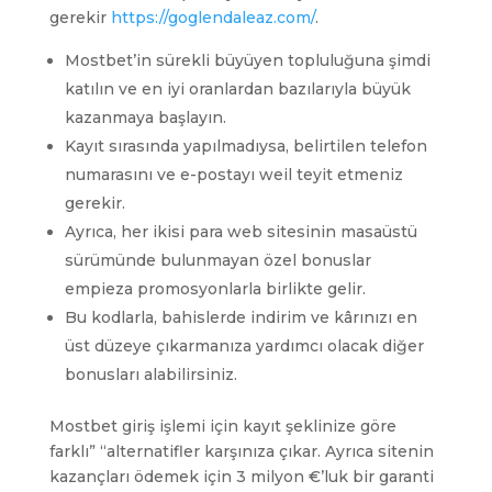
gerekir
https://goglendaleaz.com/
.
Mostbet’in sürekli büyüyen topluluğuna şimdi
katılın ve en iyi oranlardan bazılarıyla büyük
kazanmaya başlayın.
Kayıt sırasında yapılmadıysa, belirtilen telefon
numarasını ve e-postayı weil teyit etmeniz
gerekir.
Ayrıca, her ikisi para web sitesinin masaüstü
sürümünde bulunmayan özel bonuslar
empieza promosyonlarla birlikte gelir.
Bu kodlarla, bahislerde indirim ve kârınızı en
üst düzeye çıkarmanıza yardımcı olacak diğer
bonusları alabilirsiniz.
Mostbet giriş işlemi için kayıt şeklinize göre
farklı” “alternatifler karşınıza çıkar. Ayrıca sitenin
kazançları ödemek için 3 milyon €’luk bir garanti