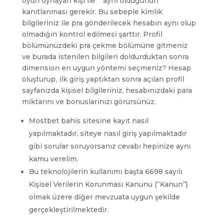
oyun oynayan kişi ile” “aynı olduğunun
kanıtlanması gerekir. Bu sebeple kimlik
bilgileriniz ile pra gönderilecek hesabın aynı olup
olmadığın kontrol edilmesi şarttır. Profil
bölümünüzdeki pra çekme bölümüne gitmeniz
ve burada istenilen bilgileri doldurduktan sonra
dimension en uygun yöntemi seçmeniz? Hesap
oluşturup, ilk giriş yaptıktan sonra açılan profil
sayfanızda kişisel bilgileriniz, hesabınızdaki para
miktarını ve bonuslarınızı görürsünüz.
Mostbet bahis sitesine kayıt nasıl
yapılmaktadır, siteye nasıl giriş yapılmaktadır
gibi sorular soruyorsanız cevabı hepinize aynı
kamu verelim.
Bu teknolojilerin kullanımı başta 6698 sayılı
Kişisel Verilerin Korunması Kanunu (“Kanun”)
olmak üzere diğer mevzuata uygun şekilde
gerçekleştirilmektedir.