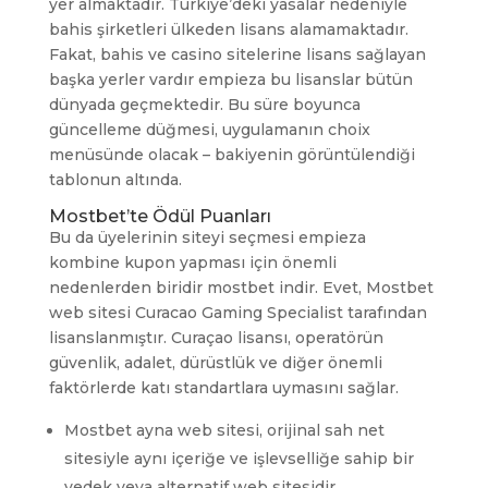
yer almaktadır. Türkiye’deki yasalar nedeniyle
bahis şirketleri ülkeden lisans alamamaktadır.
Fakat, bahis ve casino sitelerine lisans sağlayan
başka yerler vardır empieza bu lisanslar bütün
dünyada geçmektedir. Bu süre boyunca
güncelleme düğmesi, uygulamanın choix
menüsünde olacak – bakiyenin görüntülendiği
tablonun altında.
Mostbet’te Ödül Puanları
Bu da üyelerinin siteyi seçmesi empieza
kombine kupon yapması için önemli
nedenlerden biridir mostbet indir. Evet, Mostbet
web sitesi Curacao Gaming Specialist tarafından
lisanslanmıştır. Curaçao lisansı, operatörün
güvenlik, adalet, dürüstlük ve diğer önemli
faktörlerde katı standartlara uymasını sağlar.
Mostbet ayna web sitesi, orijinal sah net
sitesiyle aynı içeriğe ve işlevselliğe sahip bir
yedek veya alternatif web sitesidir.