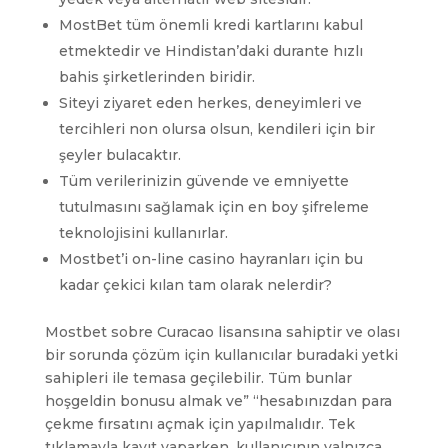
MostBet tüm önemli kredi kartlarını kabul
etmektedir ve Hindistan’daki durante hızlı
bahis şirketlerinden biridir.
Siteyi ziyaret eden herkes, deneyimleri ve
tercihleri non olursa olsun, kendileri için bir
şeyler bulacaktır.
Tüm verilerinizin güvende ve emniyette
tutulmasını sağlamak için en boy şifreleme
teknolojisini kullanırlar.
Mostbet’i on-line casino hayranları için bu
kadar çekici kılan tam olarak nelerdir?
Mostbet sobre Curacao lisansına sahiptir ve olası
bir sorunda çözüm için kullanıcılar buradaki yetki
sahipleri ile temasa geçilebilir. Tüm bunlar
hoşgeldin bonusu almak ve” “hesabınızdan para
çekme fırsatını açmak için yapılmalıdır. Tek
tıklamayla kayıt yaparken, kullanıcının yalnızca