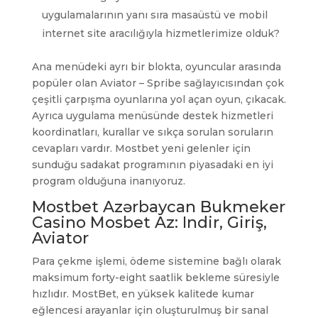
uygulamalarının yanı sıra masaüstü ve mobil
internet site aracılığıyla hizmetlerimize olduk?
Ana menüdeki ayrı bir blokta, oyuncular arasında
popüler olan Aviator – Spribe sağlayıcısından çok
çeşitli çarpışma oyunlarına yol açan oyun, çıkacak.
Ayrıca uygulama menüsünde destek hizmetleri
koordinatları, kurallar ve sıkça sorulan soruların
cevapları vardır. Mostbet yeni gelenler için
sunduğu sadakat programının piyasadaki en iyi
program olduğuna inanıyoruz.
Mostbet Azərbaycan Bukmeker
Casino Мosbet Az: Indir, Giriş,
Aviator
Para çekme işlemi, ödeme sistemine bağlı olarak
maksimum forty-eight saatlik bekleme süresiyle
hızlıdır. MostBet, en yüksek kalitede kumar
eğlencesi arayanlar için oluşturulmuş bir sanal