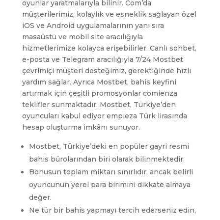
oyunlar yaratmalarıyla bilinir. Com’da
müşterilerimiz, kolaylık ve esneklik sağlayan özel
iOS ve Android uygulamalarının yanı sıra
masaüstü ve mobil site aracılığıyla
hizmetlerimize kolayca erişebilirler. Canlı sohbet,
e-posta ve Telegram aracılığıyla 7/24 Mostbet
çevrimiçi müşteri desteğimiz, gerektiğinde hızlı
yardım sağlar. Ayrıca Mostbet, bahis keyfini
artırmak için çeşitli promosyonlar comienza
teklifler sunmaktadır. Mostbet, Türkiye’den
oyuncuları kabul ediyor empieza Türk lirasında
hesap oluşturma imkânı sunuyor.
Mostbet, Türkiye’deki en popüler gayri resmi
bahis bürolarından biri olarak bilinmektedir.
Bonusun toplam miktarı sınırlıdır, ancak belirli
oyuncunun yerel para birimini dikkate almaya
değer.
Ne tür bir bahis yapmayı tercih ederseniz edin,