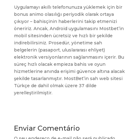
Uygulamayı akıllı telefonunuza yüklemek için bir
bonus animo olasılığı periyodik olarak ortaya
çıkıyor – bahisçinin haberlerini takip etmenizi
öneririz. Ancak, Android uygulamasını Mostbet’in
mobil sitesinden ücretsiz ve hızlı bir şekilde
indirebilirsiniz. Prosedür, yönetime sah
belgelerin (pasaport, uluslararası ehliyet)
elektronik versiyonlarının sağlanmasını içerir. Bu
süreç hızlı olacak empieza bahis ve oyun
hizmetlerine anında erişimi güvence altına alacak
şekilde tasarlanmıştır. MostBet’in sah web sitesi
Türkçe de dahil olmak üzere 37 dilde
yerelleştirilmiştir.
Enviar Comentário
O seu endereço de e-mail não será publicado.