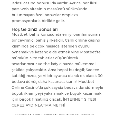
iadesi casino bonusu da vardır. Ayrıca, her ikisi
para web sitesinin masaüstü sürümünde
bulunmayan özel bonuslar empieza
promosyonlarla birlikte gelir.
Hoş Geldiniz Bonusları
Mostbet, bahis konusunda en iyi oranları sunan
bir çevrimiçi bahis şirketidir. Canlı online casino
kısmında pek çok masada istenilen oyunu
oynamak ve kazanç elde etmek yine Mostbet’te
mümkün. Site tabletler düşünülerek
tasarlanmıştır ve the lady cihazda mükemmel
şekilde çalışacaktır. Ama hepsi bu değil; Sadece
katıldığınızda, yeni bir oyuncu olarak ek olarak 30
bedava dönüş daha kazanacaksınız! Mostbet
Online Casino’da çok sayıda bedava döndürmeyle
büyük ikramiyeyi yakalamak ve büyük kazanmak
için birçok fırsatınız olacak. İNTERNET SİTESI
ÇEREZ AYDINLATMA METNİ