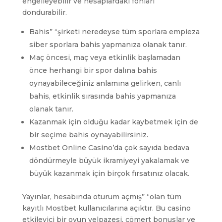
engelleyebilir ve hesaplardaki fonları
dondurabilir.
Bahis” “şirketi neredeyse tüm sporlara empieza
siber sporlara bahis yapmanıza olanak tanır.
Maç öncesi, maç veya etkinlik başlamadan
önce herhangi bir spor dalına bahis
oynayabileceğiniz anlamına gelirken, canlı
bahis, etkinlik sırasında bahis yapmanıza
olanak tanır.
Kazanmak için olduğu kadar kaybetmek için de
bir seçime bahis oynayabilirsiniz.
Mostbet Online Casino’da çok sayıda bedava
döndürmeyle büyük ikramiyeyi yakalamak ve
büyük kazanmak için birçok fırsatınız olacak.
Yayınlar, hesabında oturum açmış” “olan tüm
kayıtlı Mostbet kullanıcılarına açıktır. Bu casino
etkileyici bir oyun yelpazesi, cömert bonuslar ve