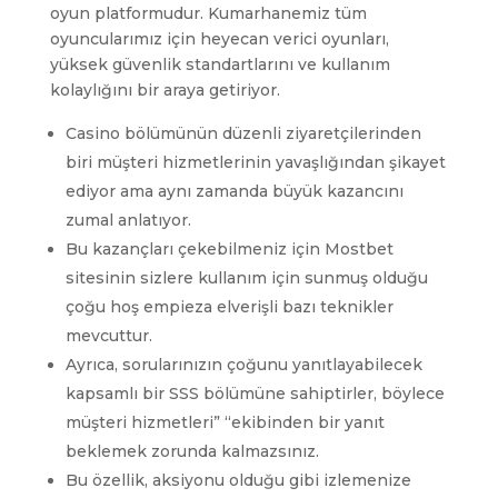
oyun platformudur. Kumarhanemiz tüm
oyuncularımız için heyecan verici oyunları,
yüksek güvenlik standartlarını ve kullanım
kolaylığını bir araya getiriyor.
Casino bölümünün düzenli ziyaretçilerinden
biri müşteri hizmetlerinin yavaşlığından şikayet
ediyor ama aynı zamanda büyük kazancını
zumal anlatıyor.
Bu kazançları çekebilmeniz için Mostbet
sitesinin sizlere kullanım için sunmuş olduğu
çoğu hoş empieza elverişli bazı teknikler
mevcuttur.
Ayrıca, sorularınızın çoğunu yanıtlayabilecek
kapsamlı bir SSS bölümüne sahiptirler, böylece
müşteri hizmetleri” “ekibinden bir yanıt
beklemek zorunda kalmazsınız.
Bu özellik, aksiyonu olduğu gibi izlemenize