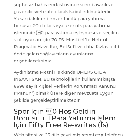
şüphesiz bahis endüstrisindeki en başarılı ve
güvenilir web site olarak kabul edilmektedir.
Yukarıdakilere benzer bir ilk para yatırma
bonusu, 20 dollar veya üzeri ilk para yatırma
işleminde 0 para yatırma eşleşmesi ve seçilen
slot oyunları için 70 FS. Mostbet’te Netent,
Pragmatic Have fun, BetSoft ve daha fazlası gibi
önde gelen sağlayıcıların oyunlarına
erişebileceksiniz.
Aydınlatma Metni Hakkında UMEKS GIDA
İNŞAAT SAN. Bu teknolojilerin kullanımı başta
6698 sayılı Kişisel Verilerin Korunması Kanunu
(“Kanun”) olmak üzere diğer mevzuata uygun
şekilde gerçekleştirilmektedir.
Spor Için 0 Hoş Geldin
Bonusu + 1 Para Yatırma Işlemi
Için Fifty Free Re-writes (fs)
Web sitesi ve 25 dile çevrilmiş resmi cep telefonu