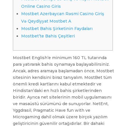
Online Casino Giris
Mostbet Azerbaycan Rəsmi Casino Giriş
Və Qeydiyyat Mostbet A
Mostbet Bahis Şirketinin Faydaları
Mostbet’te Bahis Çeşitleri
Mostbet English’e minimum 160 TL tutarında
para yatırarak bahis oynamaya başlayabilirsiniz.
Ancak, adres aramaya başlamadan önce, Mostbet
sitesinin kendisini biraz tanıyalım. MostBet tüm
önemli kredi kartlarını kabul etmektedir ve
Hindistan’daki en hızlı bahis şirketlerinden
biridir. Ayrıca net sitelerinin mobil uygulamasını
ve masaüstü sürümünü de sunuyorlar. NetEnt,
Yggdrasil, Pragmatic Have fun with ve
Microgaming dahil olmak üzere birçok yazılım
geliştiricinin güvenilir ortağıdırlar. Bir dahaki