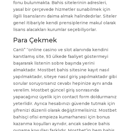
fonu bulunmakta. Bahis sitelerinin adresleri,
yasal bir çerçevede hizmetler sunabilmek için
ilgili lisanslarını daima almak halindedırlar. Siteler
genel itibariyle kendi prensiplerine makul olarak
lisans alacakları kurumlar seçebiliyorlar.
Para Çekmek
Canlı” “online casino ve slot alanında kendini
kanıtlamış site, 93 ülkede faaliyet göstermeyi
başararak listenin sobre başında yerini
almaktadır. Mostbet bahis sitesine kayıt nasıl
yapılmaktadır, siteye nasıl giriş yapılmaktadır gibi
sorular soruyorsanız cevabı hepinize aynı anda
verelim. Mostbet güncel giriş sonrasında
yapacağınız üyelik için contact form doldurmanız
yeterlidir. Ayrıca hesabınızı güvende tutmak için
şifrenizi düzenli olarak değiştirmelisiniz. Mostbet
bahisçi ofisi empieza kumarhanesi için bonus
kazanma koşulları aynıdır, ancak sadece bahis
oynama koşulları farklıdır. Mostbet’in hem bahis