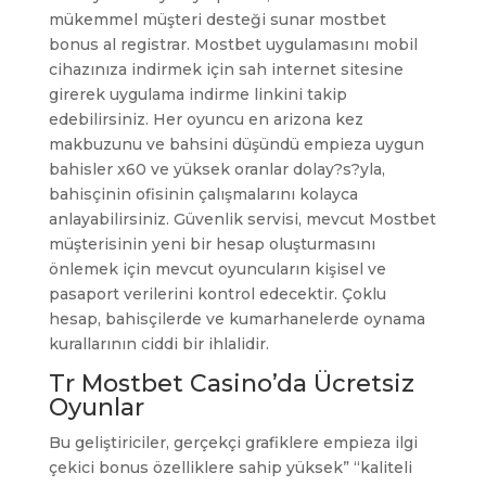
mükemmel müşteri desteği sunar mostbet
bonus al registrar. Mostbet uygulamasını mobil
cihazınıza indirmek için sah internet sitesine
girerek uygulama indirme linkini takip
edebilirsiniz. Her oyuncu en arizona kez
makbuzunu ve bahsini düşündü empieza uygun
bahisler x60 ve yüksek oranlar dolay?s?yla,
bahisçinin ofisinin çalışmalarını kolayca
anlayabilirsiniz. Güvenlik servisi, mevcut Mostbet
müşterisinin yeni bir hesap oluşturmasını
önlemek için mevcut oyuncuların kişisel ve
pasaport verilerini kontrol edecektir. Çoklu
hesap, bahisçilerde ve kumarhanelerde oynama
kurallarının ciddi bir ihlalidir.
Tr Mostbet Casino’da Ücretsiz
Oyunlar
Bu geliştiriciler, gerçekçi grafiklere empieza ilgi
çekici bonus özelliklere sahip yüksek” “kaliteli