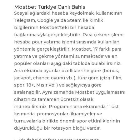
Mostbet Türkiye Canlı Bahis
Sosyal ağlardaki hesaba kaydolmak, kullanıcının
Telegram, Google ya da Steam ile kimlik
bilgilerinin Mostbet’teki bir hesaba
bağlanmasıyla gerçekleştirilir. Para çekme işlemi,
hesaba pour yatırma işlemi sırasında kullanılan
yöntemle gerçekleştirilir. Mostbet, 17 farklı para
yatırma ve çekme yöntemi sunmaktadır ve en
popüler olanları aşağıdaki tabloda bulabilirsiniz.
Ana ekranda oyunlar özelliklerine göre (bonus,
jackpot, chance oyunu vb. ), türe göre (çizgi film,
spor, 18+, Mısır vb. ) ve sağlayıcıya göre
sıralanabilir. Aynı zamanda Mostbet uygulamasını
cihazınıza tamamen ücretsiz olarak
indirebilirsiniz. Programın ana ekranında,” “üst
kısmında, promosyonlar, ikramiyeler ve
turnuvalarla birlikte önemli spor etkinliklerinin
duyurulduğu bir rotasyon bloğu vardır.