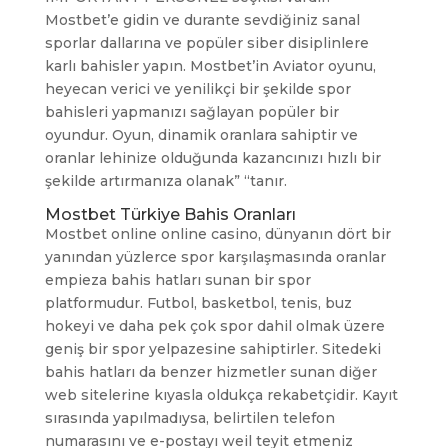
Mostbet’e gidin ve durante sevdiğiniz sanal
sporlar dallarına ve popüler siber disiplinlere
karlı bahisler yapın. Mostbet’in Aviator oyunu,
heyecan verici ve yenilikçi bir şekilde spor
bahisleri yapmanızı sağlayan popüler bir
oyundur. Oyun, dinamik oranlara sahiptir ve
oranlar lehinize olduğunda kazancınızı hızlı bir
şekilde artırmanıza olanak” “tanır.
Mostbet Türkiye Bahis Oranları
Mostbet online online casino, dünyanın dört bir
yanından yüzlerce spor karşılaşmasında oranlar
empieza bahis hatları sunan bir spor
platformudur. Futbol, basketbol, tenis, buz
hokeyi ve daha pek çok spor dahil olmak üzere
geniş bir spor yelpazesine sahiptirler. Sitedeki
bahis hatları da benzer hizmetler sunan diğer
web sitelerine kıyasla oldukça rekabetçidir. Kayıt
sırasında yapılmadıysa, belirtilen telefon
numarasını ve e-postayı weil teyit etmeniz