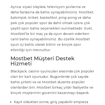
Ayrıca, siyasi olaylara, televizyon şovlarına ve
daha fazlasına da bahis oynayabilirsiniz. Mostbet,
balompié, kriket, basketbol, ping-pong ve daha
pek çok popüler spor da dahil olmak üzere çok
çeşitli spor bahis seçenekleri sunmaktadır. Evet,
Mostbet’te bir maç ya da oyun devam ederken
canlı bahis oynayabilirsiniz. Bu özellik Mostbet
oyun içi bahis olarak bilinir ve birçok spor
etkinliği için mevcuttur.
Mostbet Müşteri Destek
Hizmeti
Blackjack, casino oyuncuları arasında çok popüler
olan bir kart oyunudur. Bugünlerde çok sayıda
bahis şirketi va ve Mostbet durante popüler
olanlardan biri. Mostbet birkaç yıldır faaliyette ve
birçok müşterinin güvenini kazanmayı başardı.
Kayıt olduktan sonra, giriş yapabilir empieza