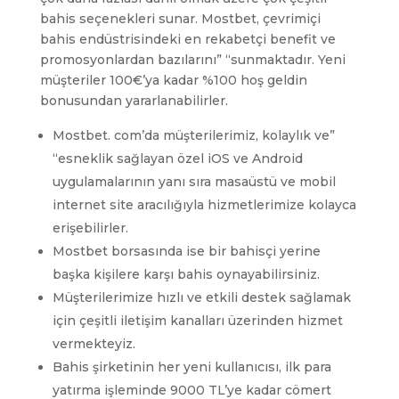
bahis seçenekleri sunar. Mostbet, çevrimiçi
bahis endüstrisindeki en rekabetçi benefit ve
promosyonlardan bazılarını” “sunmaktadır. Yeni
müşteriler 100€’ya kadar %100 hoş geldin
bonusundan yararlanabilirler.
Mostbet. com’da müşterilerimiz, kolaylık ve”
“esneklik sağlayan özel iOS ve Android
uygulamalarının yanı sıra masaüstü ve mobil
internet site aracılığıyla hizmetlerimize kolayca
erişebilirler.
Mostbet borsasında ise bir bahisçi yerine
başka kişilere karşı bahis oynayabilirsiniz.
Müşterilerimize hızlı ve etkili destek sağlamak
için çeşitli iletişim kanalları üzerinden hizmet
vermekteyiz.
Bahis şirketinin her yeni kullanıcısı, ilk para
yatırma işleminde 9000 TL’ye kadar cömert