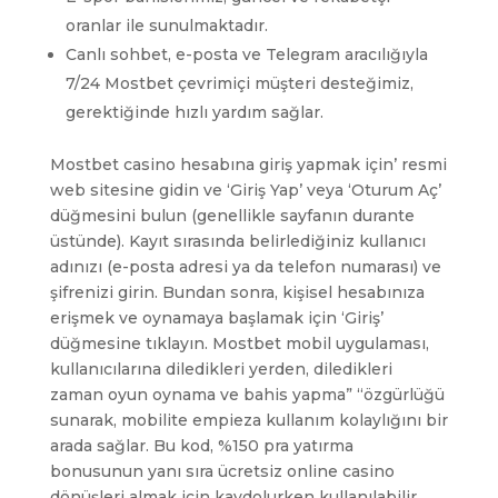
oranlar ile sunulmaktadır.
Canlı sohbet, e-posta ve Telegram aracılığıyla
7/24 Mostbet çevrimiçi müşteri desteğimiz,
gerektiğinde hızlı yardım sağlar.
Mostbet casino hesabına giriş yapmak için’ resmi
web sitesine gidin ve ‘Giriş Yap’ veya ‘Oturum Aç’
düğmesini bulun (genellikle sayfanın durante
üstünde). Kayıt sırasında belirlediğiniz kullanıcı
adınızı (e-posta adresi ya da telefon numarası) ve
şifrenizi girin. Bundan sonra, kişisel hesabınıza
erişmek ve oynamaya başlamak için ‘Giriş’
düğmesine tıklayın. Mostbet mobil uygulaması,
kullanıcılarına diledikleri yerden, diledikleri
zaman oyun oynama ve bahis yapma” “özgürlüğü
sunarak, mobilite empieza kullanım kolaylığını bir
arada sağlar. Bu kod, %150 pra yatırma
bonusunun yanı sıra ücretsiz online casino
dönüşleri almak için kaydolurken kullanılabilir.