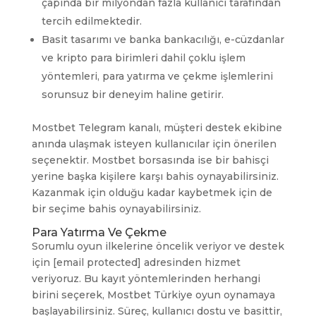
çapında bir milyondan fazla kullanıcı tarafından
tercih edilmektedir.
Basit tasarımı ve banka bankacılığı, e-cüzdanlar
ve kripto para birimleri dahil çoklu işlem
yöntemleri, para yatırma ve çekme işlemlerini
sorunsuz bir deneyim haline getirir.
Mostbet Telegram kanalı, müşteri destek ekibine
anında ulaşmak isteyen kullanıcılar için önerilen
seçenektir. Mostbet borsasında ise bir bahisçi
yerine başka kişilere karşı bahis oynayabilirsiniz.
Kazanmak için olduğu kadar kaybetmek için de
bir seçime bahis oynayabilirsiniz.
Para Yatırma Ve Çekme
Sorumlu oyun ilkelerine öncelik veriyor ve destek
için [email protected] adresinden hizmet
veriyoruz. Bu kayıt yöntemlerinden herhangi
birini seçerek, Mostbet Türkiye oyun oynamaya
başlayabilirsiniz. Süreç, kullanıcı dostu ve basittir,