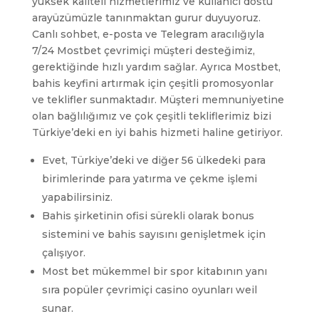
yüksek kaliteli hizmetlerimiz ve kullanıcı dostu
arayüzümüzle tanınmaktan gurur duyuyoruz.
Canlı sohbet, e-posta ve Telegram aracılığıyla
7/24 Mostbet çevrimiçi müşteri desteğimiz,
gerektiğinde hızlı yardım sağlar. Ayrıca Mostbet,
bahis keyfini artırmak için çeşitli promosyonlar
ve teklifler sunmaktadır. Müşteri memnuniyetine
olan bağlılığımız ve çok çeşitli tekliflerimiz bizi
Türkiye’deki en iyi bahis hizmeti haline getiriyor.
Evet, Türkiye’deki ve diğer 56 ülkedeki para
birimlerinde para yatırma ve çekme işlemi
yapabilirsiniz.
Bahis şirketinin ofisi sürekli olarak bonus
sistemini ve bahis sayısını genişletmek için
çalışıyor.
Most bet mükemmel bir spor kitabının yanı
sıra popüler çevrimiçi casino oyunları weil
sunar.