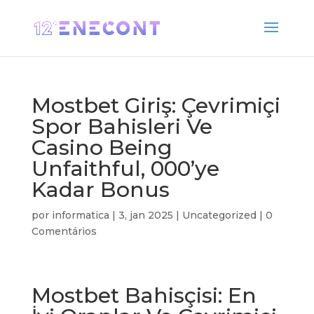
Mostbet Giriş: Çevrimiçi
Spor Bahisleri Ve
Casino Being
Unfaithful, 000’ye
Kadar Bonus
por
informatica
|
3, jan 2025
|
Uncategorized
|
0
Comentários
Mostbet Bahisçisi: En