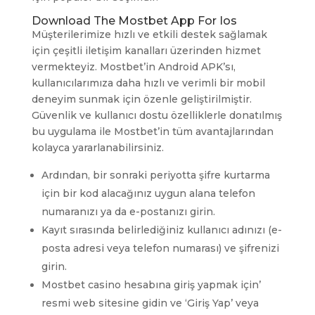
Download The Mostbet App For Ios
Müşterilerimize hızlı ve etkili destek sağlamak
için çeşitli iletişim kanalları üzerinden hizmet
vermekteyiz. Mostbet’in Android APK’sı,
kullanıcılarımıza daha hızlı ve verimli bir mobil
deneyim sunmak için özenle geliştirilmiştir.
Güvenlik ve kullanıcı dostu özelliklerle donatılmış
bu uygulama ile Mostbet’in tüm avantajlarından
kolayca yararlanabilirsiniz.
Ardından, bir sonraki periyotta şifre kurtarma
için bir kod alacağınız uygun alana telefon
numaranızı ya da e-postanızı girin.
Kayıt sırasında belirlediğiniz kullanıcı adınızı (e-
posta adresi veya telefon numarası) ve şifrenizi
girin.
Mostbet casino hesabına giriş yapmak için’
resmi web sitesine gidin ve ‘Giriş Yap’ veya