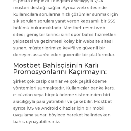
E-posta empieza Telegram aracılığıyla 7/24
müşteri desteği sağlar. Ayrıca web sitesinde,
kullanıcılara sorularına hızlı çözümler sunmak için
sık sorulan sorulara yanıt veren kapsamlı bir SSS
bölümü bulunmaktadır. Mostbet resmi web
sitesi, geniş bir birinci sınıf spor bahis hizmetleri
yelpazesi ve gezinmesi kolay bir website sitesi
sunan, müşterilerimize keyifli ve güvenli bir
deneyim assurée eden güvenilir bir platformdur.
Mostbet Bahisçisinin Karlı
Promosyonlarını Kaçırmayın:
Şirket çok cazip oranlar ve çok çeşitli ödeme
yöntemleri sunmaktadır. Kullanıcılar banka kartı,
e-cüzdan veya birçok ödeme sisteminden biri
aracılığıyla para yatırabilir ve çekebilir. Mostbet
ayrıca iOS ve Android cihazlar için bir mobil
uygulama sunar, böylece hareket halindeyken
bahis oynayabilirsiniz.