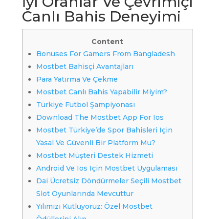
İyi Oranlar Ve Çevrimiçi
Canlı Bahis Deneyimi
Content
Bonuses For Gamers From Bangladesh
Mostbet Bahisçi Avantajları
Para Yatırma Ve Çekme
Mostbet Canlı Bahis Yapabilir Miyim?
Türkiye Futbol Şampiyonası
Download The Mostbet App For Ios
Mostbet Türkiye’de Spor Bahisleri Için
Yasal Ve Güvenli Bir Platform Mu?
Mostbet Müşteri Destek Hizmeti
Android Ve Ios Için Mostbet Uygulaması
Dai Ücretsiz Döndürmeler Seçili Mostbet
Slot Oyunlarında Mevcuttur
Yılımızı Kutluyoruz: Özel Mostbet