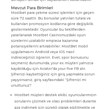
Mevcut Para Birimleri
Mostbet para çekme süresi işlemleri için geçen
süre 72 saattir. Bu bonuslar yatırılan tutara ve
kullanılan promosyon kodlarına göre değişiklik
göstermektedir. Oyuncular bu tekliflerden
yararlanarak Mostbet Casinomuzdaki oyun
sürelerini uzatabilir empieza kazanma
potansiyellerini artırabilirler. MostBet mobil
uygulamasını Android veya iOS nasıl
indireceğinizi öğrenin. Evet, spor bonusunu
seçmeniz durumunda, your ex müşteri yalnızca
kaydolduğu için Aviator’da your five FB alır.
Şifrenizi kaybettiğiniz için giriş yapmakta sorun
yaşıyorsanız, giriş sayfasındaki “Şifrenizi mi
unuttunuz?
Mostbet müşteri destek ekibi, oyuncularımızın
sorularını çözmek ve olası problemleri durante
aza indirmek için sürekli olarak eğitilmekte ve