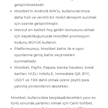
geliştirilmektedir.
Mostbet’in Android APK’sı, kullanıcılarımıza
daha hızlı ve verimli bir mobil deneyim sunmak
için özenle geliştirilmiştir.
Mevcut en kaliteli hoş geldin bonusunu almak
için kaydolduğunuzda MostBet promosyon
kodunu BÜYÜK kullanın.
Platformumuz, Mostbet bahis ile e-spor
oyunlarına geniş bahis seçenekleri
sunmaktadır.
Mostbet, Payfix, Papara, banka havalesi, kredi
kartları, HIZLI HAVALE, Immediate QR, BTC,
USDT ve TRX dahil olmak üzere çeşitli para
yatırma yöntemlerini destekler.
Mostbet, kullanıcılara karşılaşabilecekleri your ex
türlü sorunda yardımcı olmak için Canlı Sohbet,