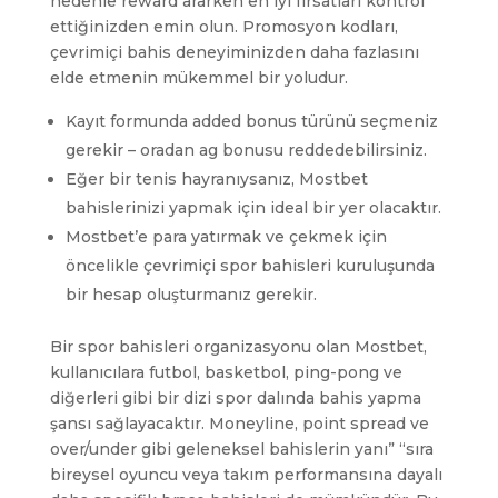
nedenle reward ararken en iyi fırsatları kontrol
ettiğinizden emin olun. Promosyon kodları,
çevrimiçi bahis deneyiminizden daha fazlasını
elde etmenin mükemmel bir yoludur.
Kayıt formunda added bonus türünü seçmeniz
gerekir – oradan ag bonusu reddedebilirsiniz.
Eğer bir tenis hayranıysanız, Mostbet
bahislerinizi yapmak için ideal bir yer olacaktır.
Mostbet’e para yatırmak ve çekmek için
öncelikle çevrimiçi spor bahisleri kuruluşunda
bir hesap oluşturmanız gerekir.
Bir spor bahisleri organizasyonu olan Mostbet,
kullanıcılara futbol, basketbol, ping-pong ve
diğerleri gibi bir dizi spor dalında bahis yapma
şansı sağlayacaktır. Moneyline, point spread ve
over/under gibi geleneksel bahislerin yanı” “sıra
bireysel oyuncu veya takım performansına dayalı