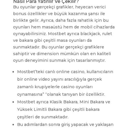
Nasıl Para Yatırılır Ve Çekilir?
Bu oyunlar gerçekçi grafikler, heyecan verici
bonus özellikler ve büyük kazanma şansı ile
birlikte gelir. Ayrıca, daha fazla rahatlık için bu
oyunları hem masaüstü hem de mobil cihazlarda
oynayabilirsiniz. Mostbet ayrıca blackjack, rulet
ve bakara gibi çeşitli masa oyunları da
sunmaktadır. Bu oyunlar gerçekçi grafiklere
sahiptir ve dimension mümkün olan en kaliteli
oyun deneyimini sunmak için tasarlanmıştır.
Mostbet’teki canlı online casino, kullanıcıların
bir online video yayını aracılığıyla gerçek
zamanlı krupiyelerle casino oyunları
oynamasına” “olanak tanıyan bir özelliktir.
Mostbet ayrıca Klasik Bakara, Mini Bakara ve
Yüksek Limitli Bakara gibi çeşitli bakara
çeşitleri de sunmaktadır.
Bu adımlardan sonra giriş yapacak ve yaklaşan