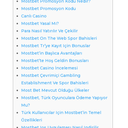
Mostbet Promosyon Kodu Nedir?
Mostbet Promosyon Kodu
Canlı Casino
Mostbet Yasal Mı?
Para Nasıl Yatırılır Ve Çekilir
Mostbet On The Web Spor Bahisleri
Mostbet Tr’ye Kayıt Için Bonuslar
Mostbet’in Başlıca Avantajları
Mostbet’te Hoş Geldin Bonusları
Mostbet Casino İncelemesi
Mostbet Çevrimiçi Gambling
Establishment Ve Spor Bahisleri
Most Bet Mevcut Olduğu Ülkeler
Mostbet, Türk Oyunculara Ödeme Yapıyor
Mu?
Türk Kullanıcılar Için Mostbet’in Temel
Özellikleri
Mostbet Ios Uygulaması Nasıl Indirilir