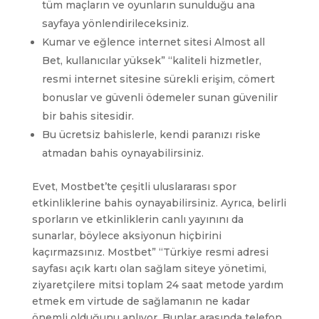
tüm maçların ve oyunların sunulduğu ana
sayfaya yönlendirileceksiniz.
Kumar ve eğlence internet sitesi Almost all
Bet, kullanıcılar yüksek” “kaliteli hizmetler,
resmi internet sitesine sürekli erişim, cömert
bonuslar ve güvenli ödemeler sunan güvenilir
bir bahis sitesidir.
Bu ücretsiz bahislerle, kendi paranızı riske
atmadan bahis oynayabilirsiniz.
Evet, Mostbet’te çeşitli uluslararası spor
etkinliklerine bahis oynayabilirsiniz. Ayrıca, belirli
sporların ve etkinliklerin canlı yayınını da
sunarlar, böylece aksiyonun hiçbirini
kaçırmazsınız. Mostbet” “Türkiye resmi adresi
sayfası açık kartı olan sağlam siteye yönetimi,
ziyaretçilere mitsi toplam 24 saat metode yardım
etmek em virtude de sağlamanın ne kadar
önemli olduğunu anlıyor. Bunlar arasında telefon