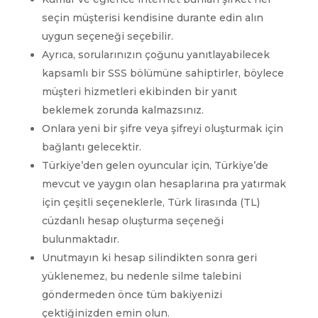
seçin müşterisi kendisine durante edin alın
uygun seçeneği seçebilir.
Ayrıca, sorularınızın çoğunu yanıtlayabilecek
kapsamlı bir SSS bölümüne sahiptirler, böylece
müşteri hizmetleri ekibinden bir yanıt
beklemek zorunda kalmazsınız.
Onlara yeni bir şifre veya şifreyi oluşturmak için
bağlantı gelecektir.
Türkiye’den gelen oyuncular için, Türkiye’de
mevcut ve yaygın olan hesaplarına pra yatırmak
için çeşitli seçeneklerle, Türk lirasında (TL)
cüzdanlı hesap oluşturma seçeneği
bulunmaktadır.
Unutmayın ki hesap silindikten sonra geri
yüklenemez, bu nedenle silme talebini
göndermeden önce tüm bakiyenizi
çektiğinizden emin olun.