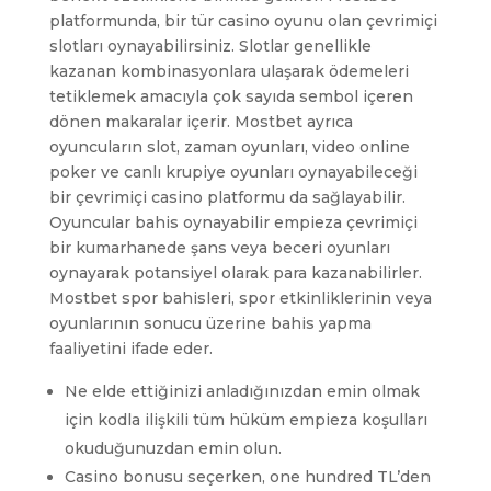
platformunda, bir tür casino oyunu olan çevrimiçi
slotları oynayabilirsiniz. Slotlar genellikle
kazanan kombinasyonlara ulaşarak ödemeleri
tetiklemek amacıyla çok sayıda sembol içeren
dönen makaralar içerir. Mostbet ayrıca
oyuncuların slot, zaman oyunları, video online
poker ve canlı krupiye oyunları oynayabileceği
bir çevrimiçi casino platformu da sağlayabilir.
Oyuncular bahis oynayabilir empieza çevrimiçi
bir kumarhanede şans veya beceri oyunları
oynayarak potansiyel olarak para kazanabilirler.
Mostbet spor bahisleri, spor etkinliklerinin veya
oyunlarının sonucu üzerine bahis yapma
faaliyetini ifade eder.
Ne elde ettiğinizi anladığınızdan emin olmak
için kodla ilişkili tüm hüküm empieza koşulları
okuduğunuzdan emin olun.
Casino bonusu seçerken, one hundred TL’den