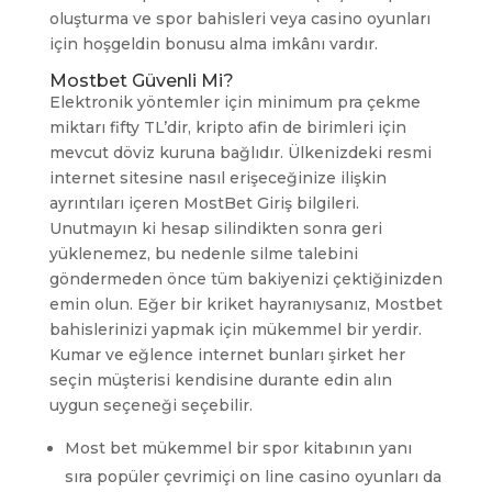
oluşturma ve spor bahisleri veya casino oyunları
için hoşgeldin bonusu alma imkânı vardır.
Mostbet Güvenli Mi?
Elektronik yöntemler için minimum pra çekme
miktarı fifty TL’dir, kripto afin de birimleri için
mevcut döviz kuruna bağlıdır. Ülkenizdeki resmi
internet sitesine nasıl erişeceğinize ilişkin
ayrıntıları içeren MostBet Giriş bilgileri.
Unutmayın ki hesap silindikten sonra geri
yüklenemez, bu nedenle silme talebini
göndermeden önce tüm bakiyenizi çektiğinizden
emin olun. Eğer bir kriket hayranıysanız, Mostbet
bahislerinizi yapmak için mükemmel bir yerdir.
Kumar ve eğlence internet bunları şirket her
seçin müşterisi kendisine durante edin alın
uygun seçeneği seçebilir.
Most bet mükemmel bir spor kitabının yanı
sıra popüler çevrimiçi on line casino oyunları da