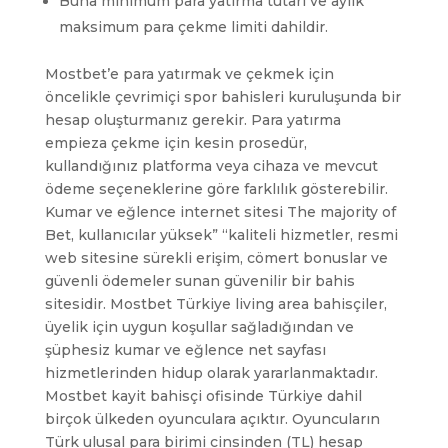
Buna minimum para yatırma tutarı ve aylık
maksimum para çekme limiti dahildir.
Mostbet’e para yatırmak ve çekmek için
öncelikle çevrimiçi spor bahisleri kuruluşunda bir
hesap oluşturmanız gerekir. Para yatırma
empieza çekme için kesin prosedür,
kullandığınız platforma veya cihaza ve mevcut
ödeme seçeneklerine göre farklılık gösterebilir.
Kumar ve eğlence internet sitesi The majority of
Bet, kullanıcılar yüksek” “kaliteli hizmetler, resmi
web sitesine sürekli erişim, cömert bonuslar ve
güvenli ödemeler sunan güvenilir bir bahis
sitesidir. Mostbet Türkiye living area bahisçiler,
üyelik için uygun koşullar sağladığından ve
şüphesiz kumar ve eğlence net sayfası
hizmetlerinden hidup olarak yararlanmaktadır.
Mostbet kayit bahisçi ofisinde Türkiye dahil
birçok ülkeden oyunculara açıktır. Oyuncuların
Türk ulusal para birimi cinsinden (TL) hesap