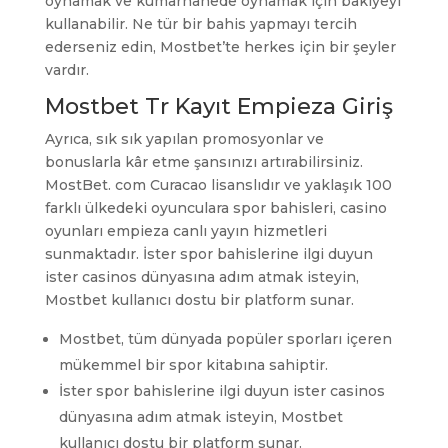
oynamak ve kumarhanede oynamak için bakiyeyi
kullanabilir. Ne tür bir bahis yapmayı tercih
ederseniz edin, Mostbet’te herkes için bir şeyler
vardır.
Mostbet Tr Kayıt Empieza Giriş
Ayrıca, sık sık yapılan promosyonlar ve
bonuslarla kâr etme şansınızı artırabilirsiniz.
MostBet. com Curacao lisanslıdır ve yaklaşık 100
farklı ülkedeki oyunculara spor bahisleri, casino
oyunları empieza canlı yayın hizmetleri
sunmaktadır. İster spor bahislerine ilgi duyun
ister casinos dünyasına adım atmak isteyin,
Mostbet kullanıcı dostu bir platform sunar.
Mostbet, tüm dünyada popüler sporları içeren
mükemmel bir spor kitabına sahiptir.
İster spor bahislerine ilgi duyun ister casinos
dünyasına adım atmak isteyin, Mostbet
kullanıcı dostu bir platform sunar.