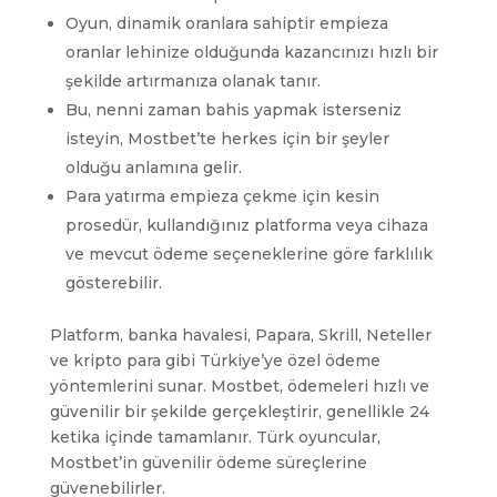
Oyun, dinamik oranlara sahiptir empieza
oranlar lehinize olduğunda kazancınızı hızlı bir
şekilde artırmanıza olanak tanır.
Bu, nenni zaman bahis yapmak isterseniz
isteyin, Mostbet’te herkes için bir şeyler
olduğu anlamına gelir.
Para yatırma empieza çekme için kesin
prosedür, kullandığınız platforma veya cihaza
ve mevcut ödeme seçeneklerine göre farklılık
gösterebilir.
Platform, banka havalesi, Papara, Skrill, Neteller
ve kripto para gibi Türkiye’ye özel ödeme
yöntemlerini sunar. Mostbet, ödemeleri hızlı ve
güvenilir bir şekilde gerçekleştirir, genellikle 24
ketika içinde tamamlanır. Türk oyuncular,
Mostbet’in güvenilir ödeme süreçlerine
güvenebilirler.