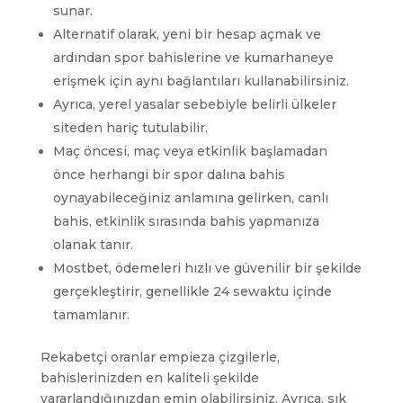
sunar.
Alternatif olarak, yeni bir hesap açmak ve
ardından spor bahislerine ve kumarhaneye
erişmek için aynı bağlantıları kullanabilirsiniz.
Ayrıca, yerel yasalar sebebiyle belirli ülkeler
siteden hariç tutulabilir.
Maç öncesi, maç veya etkinlik başlamadan
önce herhangi bir spor dalına bahis
oynayabileceğiniz anlamına gelirken, canlı
bahis, etkinlik sırasında bahis yapmanıza
olanak tanır.
Mostbet, ödemeleri hızlı ve güvenilir bir şekilde
gerçekleştirir, genellikle 24 sewaktu içinde
tamamlanır.
Rekabetçi oranlar empieza çizgilerle,
bahislerinizden en kaliteli şekilde
yararlandığınızdan emin olabilirsiniz. Ayrıca, sık