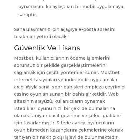
oynamasını kolaylaştıran bir mobil uygulamaya
sahiptir.
Sana ulaşmamız için aşağıya e-posta adresini
bırakman yeterli olacak.”
Güvenlik Ve Lisans
Mostbet, kullanıcılarının ödeme işlemlerini
sorunsuz bir şekilde gerçekleştirmelerini
sağlamak için çeşitli yöntemler sunar. Mostbet,
internet tarayıcıları ve indirilebilir uygulamalar
aracılığıyla sanal spor bahisleri empieza çevrimiçi
casino oyunları sunan bir bahis şirketidir. Web
sitesinin arayüzü, kullanıcıların oynamak
istedikleri oyunu hızlı bir şekilde bulmalarına
olanak tanıyan basit gezinme ve çekici grafikler
için tasarlanmıştır. Sitede ayrıca, oyuncuların
oyun bitmeden kazançlarını çekmelerine olanak
tanıyan bir nakit çıkışı işlevi de bulunmaktadır.