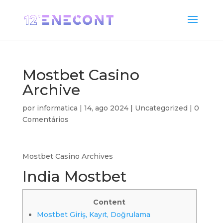
Mostbet Casino
Archive
por
informatica
|
14, ago 2024
|
Uncategorized
|
0
Comentários
Mostbet Casino Archives
India Mostbet
Content
Mostbet Giriş, Kayıt, Doğrulama