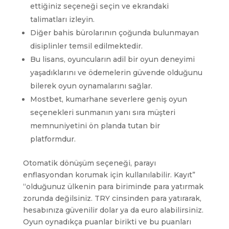
ettiğiniz seçeneği seçin ve ekrandaki
talimatları izleyin.
Diğer bahis bürolarının çoğunda bulunmayan
disiplinler temsil edilmektedir.
Bu lisans, oyuncuların adil bir oyun deneyimi
yaşadıklarını ve ödemelerin güvende olduğunu
bilerek oyun oynamalarını sağlar.
Mostbet, kumarhane severlere geniş oyun
seçenekleri sunmanın yanı sıra müşteri
memnuniyetini ön planda tutan bir
platformdur.
Otomatik dönüşüm seçeneği, parayı
enflasyondan korumak için kullanılabilir. Kayıt”
“olduğunuz ülkenin para biriminde para yatırmak
zorunda değilsiniz. TRY cinsinden para yatırarak,
hesabınıza güvenilir dolar ya da euro alabilirsiniz.
Oyun oynadıkça puanlar birikti ve bu puanları