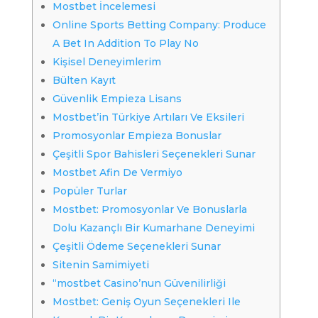
Mostbet İncelemesi
Online Sports Betting Company: Produce
A Bet In Addition To Play No
Kişisel Deneyimlerim
Bülten Kayıt
Güvenlik Empieza Lisans
Mostbet’in Türkiye Artıları Ve Eksileri
Promosyonlar Empieza Bonuslar
Çeşitli Spor Bahisleri Seçenekleri Sunar
Mostbet Afin De Vermiyo
Popüler Turlar
Mostbet: Promosyonlar Ve Bonuslarla
Dolu Kazançlı Bir Kumarhane Deneyimi
Çeşitli Ödeme Seçenekleri Sunar
Sitenin Samimiyeti
“mostbet Casino’nun Güvenilirliği
Mostbet: Geniş Oyun Seçenekleri Ile