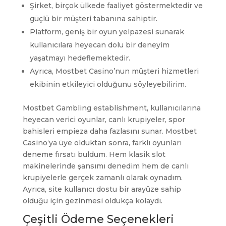
Şirket, birçok ülkede faaliyet göstermektedir ve
güçlü bir müşteri tabanına sahiptir.
Platform, geniş bir oyun yelpazesi sunarak
kullanıcılara heyecan dolu bir deneyim
yaşatmayı hedeflemektedir.
Ayrıca, Mostbet Casino’nun müşteri hizmetleri
ekibinin etkileyici olduğunu söyleyebilirim.
Mostbet Gambling establishment, kullanıcılarına
heyecan verici oyunlar, canlı krupiyeler, spor
bahisleri empieza daha fazlasını sunar. Mostbet
Casino‘ya üye olduktan sonra, farklı oyunları
deneme fırsatı buldum. Hem klasik slot
makinelerinde şansımı denedim hem de canlı
krupiyelerle gerçek zamanlı olarak oynadım.
Ayrıca, site kullanıcı dostu bir arayüze sahip
olduğu için gezinmesi oldukça kolaydı.
Çeşitli Ödeme Seçenekleri