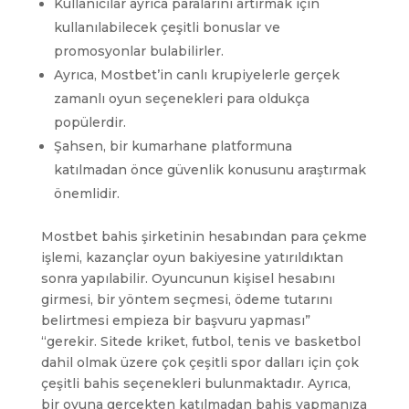
Kullanıcılar ayrıca paralarını artırmak için
kullanılabilecek çeşitli bonuslar ve
promosyonlar bulabilirler.
Ayrıca, Mostbet’in canlı krupiyelerle gerçek
zamanlı oyun seçenekleri para oldukça
popülerdir.
Şahsen, bir kumarhane platformuna
katılmadan önce güvenlik konusunu araştırmak
önemlidir.
Mostbet bahis şirketinin hesabından para çekme
işlemi, kazançlar oyun bakiyesine yatırıldıktan
sonra yapılabilir. Oyuncunun kişisel hesabını
girmesi, bir yöntem seçmesi, ödeme tutarını
belirtmesi empieza bir başvuru yapması”
“gerekir. Sitede kriket, futbol, tenis ve basketbol
dahil olmak üzere çok çeşitli spor dalları için çok
çeşitli bahis seçenekleri bulunmaktadır. Ayrıca,
bir oyuna gerçekten katılmadan bahis yapmanıza