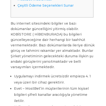
Çeşitli Ödeme Seçenekleri Sunar
Bu internet sitesindeki bilgiler ve bazı
dokümanlar güncelliğini yitirmiş olabilir.
KOBİSTORE ( HİBENBURADA) bu bilgileri
güncelleyeceğine dair herhangi bir taahhüt
vermemektedir. Bazı dokümanlarda ileriye dönük
görüş ve tahmini rakamlar yer almaktadır. Bunlar
Şirket yönetiminin gelecekteki duruma ilişkin şu
andaki görüşlerini yansıtmaktadır ve belli
varsayımları içermektedir.
Uygulamayı indirmek ücretsizdir empieza 4. 1
veya üzeri bir cihaz gerektirir.
Evet – MostBet’in müşterilerinin tüm kişisel
bilgileri şifreli kanallar aracılığıyla yönetime
iletilir.