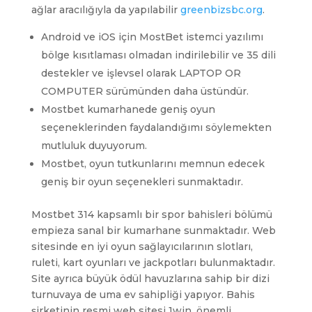
ağlar aracılığıyla da yapılabilir
greenbizsbc.org
.
Android ve iOS için MostBet istemci yazılımı
bölge kısıtlaması olmadan indirilebilir ve 35 dili
destekler ve işlevsel olarak LAPTOP OR
COMPUTER sürümünden daha üstündür.
Mostbet kumarhanede geniş oyun
seçeneklerinden faydalandığımı söylemekten
mutluluk duyuyorum.
Mostbet, oyun tutkunlarını memnun edecek
geniş bir oyun seçenekleri sunmaktadır.
Mostbet 314 kapsamlı bir spor bahisleri bölümü
empieza sanal bir kumarhane sunmaktadır. Web
sitesinde en iyi oyun sağlayıcılarının slotları,
ruleti, kart oyunları ve jackpotları bulunmaktadır.
Site ayrıca büyük ödül havuzlarına sahip bir dizi
turnuvaya de uma ev sahipliği yapıyor. Bahis
şirketinin resmi web sitesi 1win, önemli