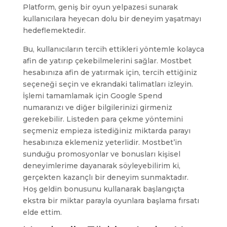
Platform, geniş bir oyun yelpazesi sunarak
kullanıcılara heyecan dolu bir deneyim yaşatmayı
hedeflemektedir.
Bu, kullanıcıların tercih ettikleri yöntemle kolayca
afin de yatırıp çekebilmelerini sağlar. Mostbet
hesabınıza afin de yatırmak için, tercih ettiğiniz
seçeneği seçin ve ekrandaki talimatları izleyin.
İşlemi tamamlamak için Google Spend
numaranızı ve diğer bilgilerinizi girmeniz
gerekebilir. Listeden para çekme yöntemini
seçmeniz empieza istediğiniz miktarda parayı
hesabınıza eklemeniz yeterlidir. Mostbet’in
sunduğu promosyonlar ve bonusları kişisel
deneyimlerime dayanarak söyleyebilirim ki,
gerçekten kazançlı bir deneyim sunmaktadır.
Hoş geldin bonusunu kullanarak başlangıçta
ekstra bir miktar parayla oyunlara başlama fırsatı
elde ettim.