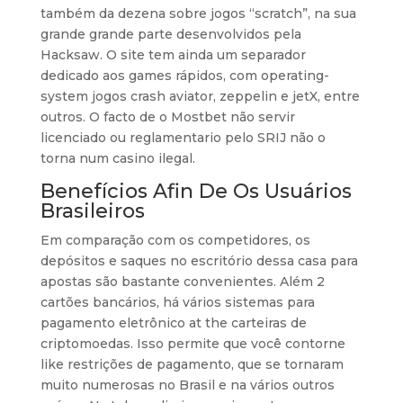
também da dezena sobre jogos “scratch”, na sua
grande grande parte desenvolvidos pela
Hacksaw. O site tem ainda um separador
dedicado aos games rápidos, com operating-
system jogos crash aviator, zeppelin e jetX, entre
outros. O facto de o Mostbet não servir
licenciado ou reglamentario pelo SRIJ não o
torna num casino ilegal.
Benefícios Afin De Os Usuários
Brasileiros
Em comparação com os competidores, os
depósitos e saques no escritório dessa casa para
apostas são bastante convenientes. Além 2
cartões bancários, há vários sistemas para
pagamento eletrônico at the carteiras de
criptomoedas. Isso permite que você contorne
like restrições de pagamento, que se tornaram
muito numerosas no Brasil e na vários outros