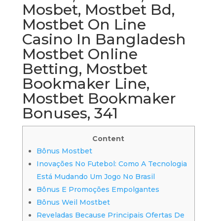
Mosbet, Mostbet Bd,
Mostbet On Line
Casino In Bangladesh
Mostbet Online
Betting, Mostbet
Bookmaker Line,
Mostbet Bookmaker
Bonuses, 341
Content
Bônus Mostbet
Inovações No Futebol: Como A Tecnologia
Está Mudando Um Jogo No Brasil
Bônus E Promoções Empolgantes
Bônus Weil Mostbet
Reveladas Because Principais Ofertas De