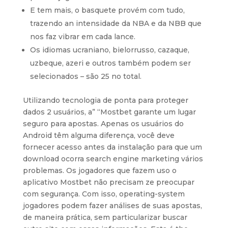
E tem mais, o basquete provém com tudo,
trazendo an intensidade da NBA e da NBB que
nos faz vibrar em cada lance.
Os idiomas ucraniano, bielorrusso, cazaque,
uzbeque, azeri e outros também podem ser
selecionados – são 25 no total.
Utilizando tecnologia de ponta para proteger
dados 2 usuários, a” “Mostbet garante um lugar
seguro para apostas. Apenas os usuários do
Android têm alguma diferença, você deve
fornecer acesso antes da instalação para que um
download ocorra search engine marketing vários
problemas. Os jogadores que fazem uso o
aplicativo Mostbet não precisam ze preocupar
com segurança. Com isso, operating-system
jogadores podem fazer análises de suas apostas,
de maneira prática, sem particularizar buscar