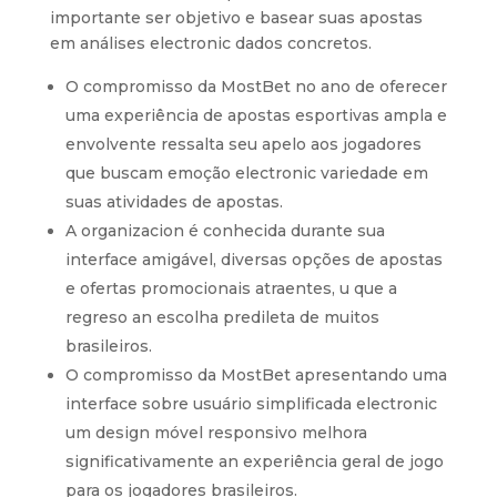
importante ser objetivo e basear suas apostas
em análises electronic dados concretos.
O compromisso da MostBet no ano de oferecer
uma experiência de apostas esportivas ampla e
envolvente ressalta seu apelo aos jogadores
que buscam emoção electronic variedade em
suas atividades de apostas.
A organizacion é conhecida durante sua
interface amigável, diversas opções de apostas
e ofertas promocionais atraentes, u que a
regreso an escolha predileta de muitos
brasileiros.
O compromisso da MostBet apresentando uma
interface sobre usuário simplificada electronic
um design móvel responsivo melhora
significativamente an experiência geral de jogo
para os jogadores brasileiros.