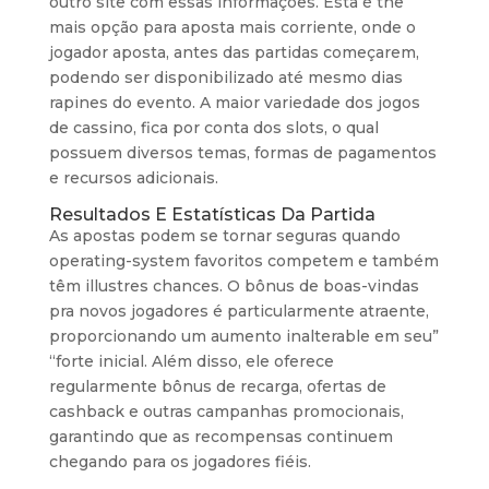
outro site com essas informações. Esta é the
mais opção para aposta mais corriente, onde o
jogador aposta, antes das partidas começarem,
podendo ser disponibilizado até mesmo dias
rapines do evento. A maior variedade dos jogos
de cassino, fica por conta dos slots, o qual
possuem diversos temas, formas de pagamentos
e recursos adicionais.
Resultados E Estatísticas Da Partida
As apostas podem se tornar seguras quando
operating-system favoritos competem e também
têm illustres chances. O bônus de boas-vindas
pra novos jogadores é particularmente atraente,
proporcionando um aumento inalterable em seu”
“forte inicial. Além disso, ele oferece
regularmente bônus de recarga, ofertas de
cashback e outras campanhas promocionais,
garantindo que as recompensas continuem
chegando para os jogadores fiéis.