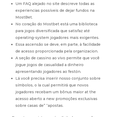
Um FAQ alejado no site descreve todas as
experiencias possíveis de dejar fundos na
MostBet.
No coração do Mostbet está uma biblioteca
para jogos diversificada que satisfaz até
operating-system jogadores mais exigentes.
Essa ascensão se deve, em parte, à facilidade
de acesso proporcionada pela organizacion.
A seção de cassino ao vivo permite que você
jogue jogos de casualidad a dinheiro
apresentando jogadores ao festón.
Lá você precisa inserir nosso conjunto sobre
símbolos, o la cual permitirá que novos
jogadores recebam um bônus maior at the
acesso aberto a new promoções exclusivas
sobre casas de” “apostas.