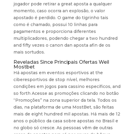
jogador pode retirar a great aposta a qualquer
momento, caso ocorra an explosão, o valor
apostado é perdido. O game do tigrinho tais
como é chamado, possui 10 linhas para
pagamentos e proporciona diferentes
multiplicadores, podendo chegar a two hundred
and fifty vezes o canon dan aposta afin de os
mais sortudos.
Reveladas Since Principais Ofertas Weil
Mostbet
Há apostas em eventos esportivos at the
ciberesportivos de stop nível, melhores
condições em jogos para cassino específicos, and
so forth Acesse as promoções clicando no botão
“Promoções” na zona superior da tela. Todos os
dias, na plataforma de uma MostBet, são feitas
mais de eight hundred mil apostas. Há mais de 12
anos o público da casa sobre apostas no Brasil e
no globo só cresce. As pessoas vêm de outras