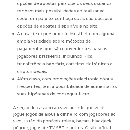
opções de apostas para que os seus usuários
tenham mais possibilidades ao realizar ao
ceder um palpite, conheça quais são because
opções de apostas disponíveis no site.
A casa de expresamente Mostbet com alguma
ampla variedade sobre métodos de
pagamentos que são convenientes para os
jogadores brasileiros, incluindo Pics,
transferência bancária, carteiras eletrônicas e
criptomoedas.
Além disso, com promoções electronic bónus
frequentes, tem a possibilidade de aumentar as
suas hipóteses de conseguir lucro.
A seção de cassino ao vivo accede que você
jogue jogos de albur a dinheiro com jogadores ao
vivo. Estão disponíveis roleta, bacará, blackjack,
pôquer, jogos de TV SET e outros. O site oficial