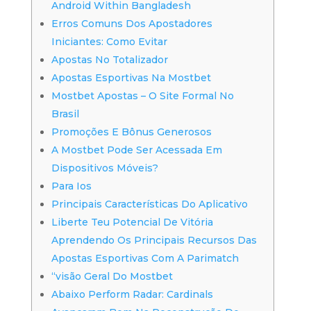
Android Within Bangladesh
Erros Comuns Dos Apostadores
Iniciantes: Como Evitar
Apostas No Totalizador
Apostas Esportivas Na Mostbet
Mostbet Apostas – O Site Formal No
Brasil
Promoções E Bônus Generosos
A Mostbet Pode Ser Acessada Em
Dispositivos Móveis?
Para Ios
Principais Características Do Aplicativo
Liberte Teu Potencial De Vitória
Aprendendo Os Principais Recursos Das
Apostas Esportivas Com A Parimatch
“visão Geral Do Mostbet
Abaixo Perform Radar: Cardinals