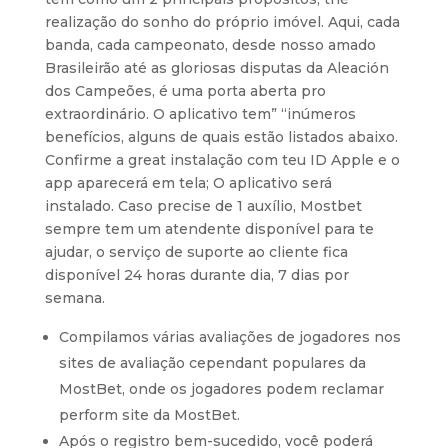
realização do sonho do próprio imóvel. Aqui, cada
banda, cada campeonato, desde nosso amado
Brasileirão até as gloriosas disputas da Aleación
dos Campeões, é uma porta aberta pro
extraordinário. O aplicativo tem” “inúmeros
benefícios, alguns de quais estão listados abaixo.
Confirme a great instalação com teu ID Apple e o
app aparecerá em tela; O aplicativo será
instalado. Caso precise de 1 auxílio, Mostbet
sempre tem um atendente disponível para te
ajudar, o serviço de suporte ao cliente fica
disponível 24 horas durante dia, 7 dias por
semana.
Compilamos várias avaliações de jogadores nos
sites de avaliação cependant populares da
MostBet, onde os jogadores podem reclamar
perform site da MostBet.
Após o registro bem-sucedido, você poderá