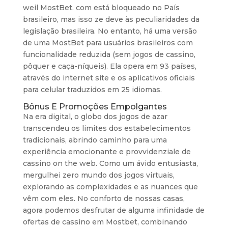
weil MostBet. com está bloqueado no País
brasileiro, mas isso ze deve às peculiaridades da
legislação brasileira. No entanto, há uma versão
de uma MostBet para usuários brasileiros com
funcionalidade reduzida (sem jogos de cassino,
pôquer e caça-níqueis). Ela opera em 93 países,
através do internet site e os aplicativos oficiais
para celular traduzidos em 25 idiomas.
Bônus E Promoções Empolgantes
Na era digital, o globo dos jogos de azar
transcendeu os limites dos estabelecimentos
tradicionais, abrindo caminho para uma
experiência emocionante e provvidenziale de
cassino on the web. Como um ávido entusiasta,
mergulhei zero mundo dos jogos virtuais,
explorando as complexidades e as nuances que
vêm com eles. No conforto de nossas casas,
agora podemos desfrutar de alguma infinidade de
ofertas de cassino em Mostbet, combinando