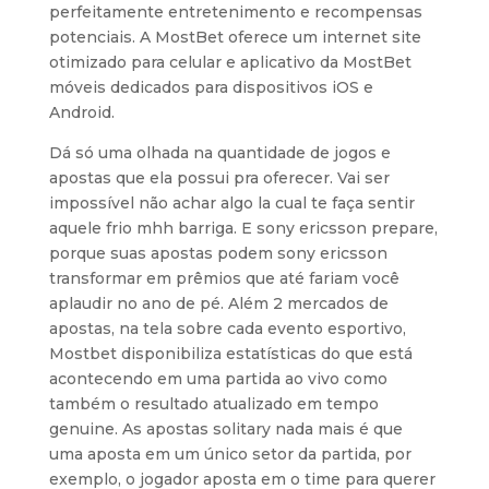
perfeitamente entretenimento e recompensas
potenciais. A MostBet oferece um internet site
otimizado para celular e aplicativo da MostBet
móveis dedicados para dispositivos iOS e
Android.
Dá só uma olhada na quantidade de jogos e
apostas que ela possui pra oferecer. Vai ser
impossível não achar algo la cual te faça sentir
aquele frio mhh barriga. E sony ericsson prepare,
porque suas apostas podem sony ericsson
transformar em prêmios que até fariam você
aplaudir no ano de pé. Além 2 mercados de
apostas, na tela sobre cada evento esportivo,
Mostbet disponibiliza estatísticas do que está
acontecendo em uma partida ao vivo como
também o resultado atualizado em tempo
genuine. As apostas solitary nada mais é que
uma aposta em um único setor da partida, por
exemplo, o jogador aposta em o time para querer