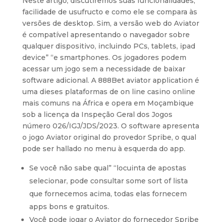
Neste artigo, discutiremos suas funcionalidades,
facilidade de usufructo e como ele se compara às
versões de desktop. Sim, a versão web do Aviator
é compatível apresentando o navegador sobre
qualquer dispositivo, incluindo PCs, tablets, ipad
device” “e smartphones. Os jogadores podem
acessar um jogo sem a necessidade de baixar
software adicional. A 888Bet aviator application é
uma dieses plataformas de on line casino online
mais comuns na África e opera em Moçambique
sob a licença da Inspeção Geral dos Jogos
número 026/IGJ/JDS/2023. O software apresenta
o jogo Aviator original do provedor Spribe, o qual
pode ser hallado no menu à esquerda do app.
Se você não sabe qual” “locuinta de apostas
selecionar, pode consultar some sort of lista
que fornecemos acima, todas elas fornecem
apps bons e gratuitos.
Você pode jogar o Aviator do fornecedor Spribe