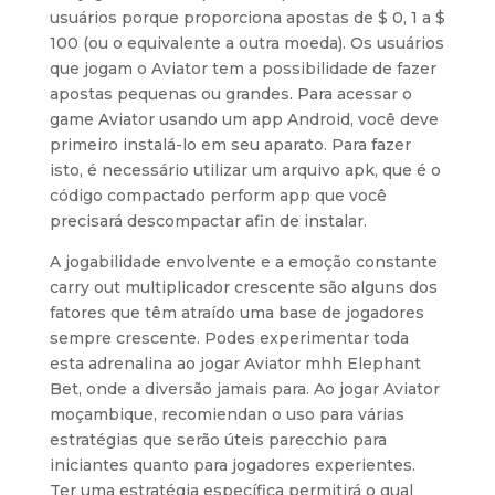
usuários porque proporciona apostas de $ 0, 1 a $
100 (ou o equivalente a outra moeda). Os usuários
que jogam o Aviator tem a possibilidade de fazer
apostas pequenas ou grandes. Para acessar o
game Aviator usando um app Android, você deve
primeiro instalá-lo em seu aparato. Para fazer
isto, é necessário utilizar um arquivo apk, que é o
código compactado perform app que você
precisará descompactar afin de instalar.
A jogabilidade envolvente e a emoção constante
carry out multiplicador crescente são alguns dos
fatores que têm atraído uma base de jogadores
sempre crescente. Podes experimentar toda
esta adrenalina ao jogar Aviator mhh Elephant
Bet, onde a diversão jamais para. Ao jogar Aviator
moçambique, recomiendan o uso para várias
estratégias que serão úteis parecchio para
iniciantes quanto para jogadores experientes.
Ter uma estratégia específica permitirá o qual