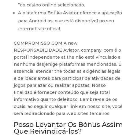
“do casino online selecionado.
A plataforma Betika Aviator oferece a aplicação
para Android os, que está disponível no seu
internet site oficial.
COMPROMISSO COM A new
RESPONSABILIDADE Aviator. company. com é o
portal independente at the não está vinculado a
nenhuma dasjenige plataformas mencionadas. É
essencial atender the todas as exigências legais
e de idade antes para participar de atividades de
jogos para azar ou realizar apostas. Nosso
finalidad é fornecer conteúdo que seja total
informativo quanto deleitoso. Lembre-se de os
quais, ao seguir qualquer link em nosso site, você
será redirecionado para web sites terceiros.
Posso Levantar Os Bónus Assim
Que Reivindicá-los?