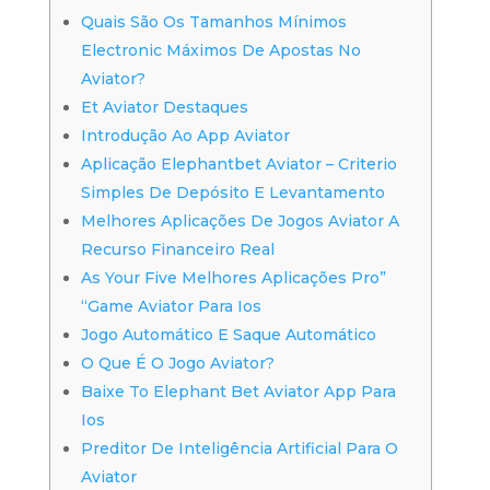
Quais São Os Tamanhos Mínimos
Electronic Máximos De Apostas No
Aviator?
Et Aviator Destaques
Introdução Ao App Aviator
Aplicação Elephantbet Aviator – Criterio
Simples De Depósito E Levantamento
Melhores Aplicações De Jogos Aviator A
Recurso Financeiro Real
As Your Five Melhores Aplicações Pro”
“Game Aviator Para Ios
Jogo Automático E Saque Automático
O Que É O Jogo Aviator?
Baixe To Elephant Bet Aviator App Para
Ios
Preditor De Inteligência Artificial Para O
Aviator