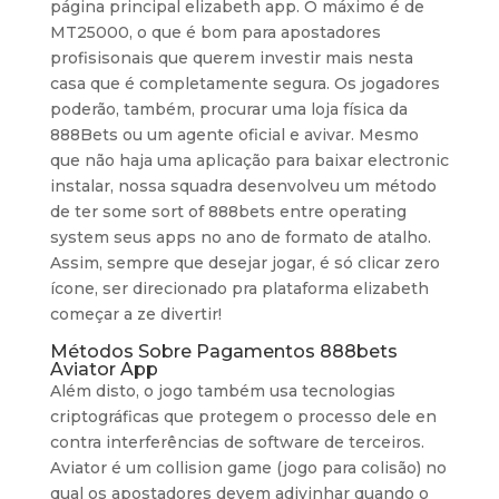
página principal elizabeth app. O máximo é de
MT25000, o que é bom para apostadores
profisisonais que querem investir mais nesta
casa que é completamente segura. Os jogadores
poderão, também, procurar uma loja física da
888Bets ou um agente oficial e avivar. Mesmo
que não haja uma aplicação para baixar electronic
instalar, nossa squadra desenvolveu um método
de ter some sort of 888bets entre operating
system seus apps no ano de formato de atalho.
Assim, sempre que desejar jogar, é só clicar zero
ícone, ser direcionado pra plataforma elizabeth
começar a ze divertir!
Métodos Sobre Pagamentos 888bets
Aviator App
Além disto, o jogo também usa tecnologias
criptográficas que protegem o processo dele en
contra interferências de software de terceiros.
Aviator é um collision game (jogo para colisão) no
qual os apostadores devem adivinhar quando o