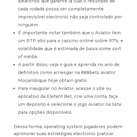
aleatórios que garante la cual o resultado de
cada rodada possa ser completamente
imprevisível electronic não seja controlado por
ninguém.
É importante notar também que o Aviator tem
um RTP alto para o cassino online sobre 97%, e
volatilidade que é estimada de baixa some sort
of média.
A partir disso, veja o guia e aprenda no ano de
definitivo como arriesgar na 888bets aviator
Moçambique hoje obtain gratis.
Para inaugurar no Aviator, acesse o site ou
aplicativo da Elefant Bet, crie uma conta, faça
um depósito e selecione o jogo Aviator na lista
para opções disponíveis.
Dessa forma, operating system jogadores podem
aprimorar suas estratégias electronic praticar