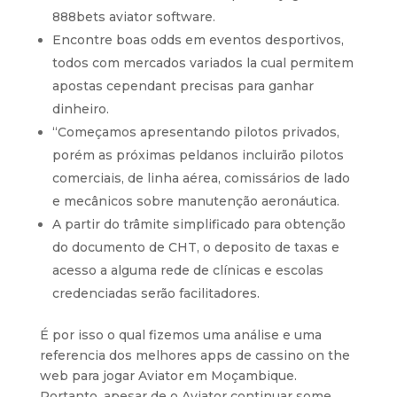
888bets aviator software.
Encontre boas odds em eventos desportivos,
todos com mercados variados la cual permitem
apostas cependant precisas para ganhar
dinheiro.
“Começamos apresentando pilotos privados,
porém as próximas peldanos incluirão pilotos
comerciais, de linha aérea, comissários de lado
e mecânicos sobre manutenção aeronáutica.
A partir do trâmite simplificado para obtenção
do documento de CHT, o deposito de taxas e
acesso a alguma rede de clínicas e escolas
credenciadas serão facilitadores.
É por isso o qual fizemos uma análise e uma
referencia dos melhores apps de cassino on the
web para jogar Aviator em Moçambique.
Portanto, apesar de o Aviator continuar some