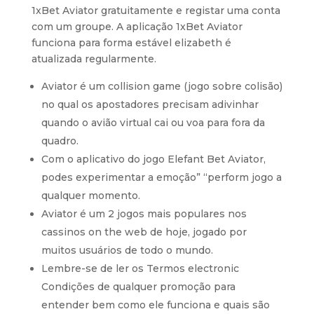
1xBet Aviator gratuitamente e registar uma conta
com um groupe. A aplicação 1xBet Aviator
funciona para forma estável elizabeth é
atualizada regularmente.
Aviator é um collision game (jogo sobre colisão)
no qual os apostadores precisam adivinhar
quando o avião virtual cai ou voa para fora da
quadro.
Com o aplicativo do jogo Elefant Bet Aviator,
podes experimentar a emoção” “perform jogo a
qualquer momento.
Aviator é um 2 jogos mais populares nos
cassinos on the web de hoje, jogado por
muitos usuários de todo o mundo.
Lembre-se de ler os Termos electronic
Condições de qualquer promoção para
entender bem como ele funciona e quais são