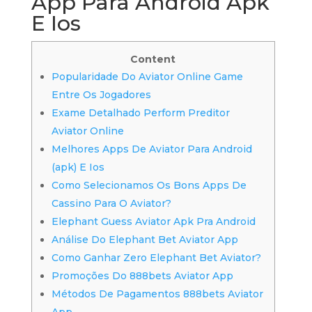
App Para Android Apk
E Ios
Content
Popularidade Do Aviator Online Game
Entre Os Jogadores
Exame Detalhado Perform Preditor
Aviator Online
Melhores Apps De Aviator Para Android
(apk) E Ios
Como Selecionamos Os Bons Apps De
Cassino Para O Aviator?
Elephant Guess Aviator Apk Pra Android
Análise Do Elephant Bet Aviator App
Como Ganhar Zero Elephant Bet Aviator?
Promoções Do 888bets Aviator App
Métodos De Pagamentos 888bets Aviator