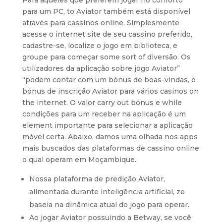
Para aqueles que preferem jogar no conforto
para um PC, to Aviator também está disponível
através para cassinos online. Simplesmente
acesse o internet site de seu cassino preferido,
cadastre-se, localize o jogo em biblioteca, e
groupe para começar some sort of diversão. Os
utilizadores da aplicação sobre jogo Aviator”
“podem contar com um bónus de boas-vindas, o
bónus de inscrição Aviator para vários casinos on
the internet. O valor carry out bónus e while
condições para um receber na aplicação é um
element importante para selecionar a aplicação
móvel certa. Abaixo, damos uma olhada nos apps
mais buscados das plataformas de cassino online
o qual operam em Moçambique.
Nossa plataforma de predição Aviator,
alimentada durante inteligência artificial, ze
baseia na dinâmica atual do jogo para operar.
Ao jogar Aviator possuindo a Betway, se você