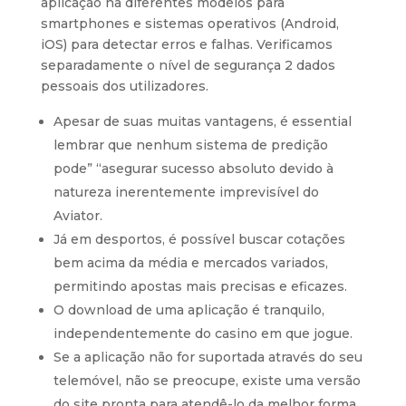
aplicação na diferentes modelos para
smartphones e sistemas operativos (Android,
iOS) para detectar erros e falhas. Verificamos
separadamente o nível de segurança 2 dados
pessoais dos utilizadores.
Apesar de suas muitas vantagens, é essential
lembrar que nenhum sistema de predição
pode” “asegurar sucesso absoluto devido à
natureza inerentemente imprevisível do
Aviator.
Já em desportos, é possível buscar cotações
bem acima da média e mercados variados,
permitindo apostas mais precisas e eficazes.
O download de uma aplicação é tranquilo,
independentemente do casino em que jogue.
Se a aplicação não for suportada através do seu
telemóvel, não se preocupe, existe uma versão
do site pronta para atendê-lo da melhor forma.