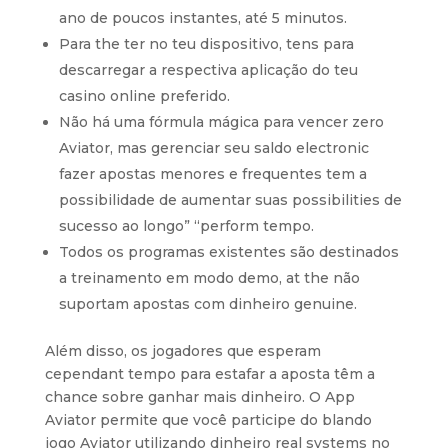
ano de poucos instantes, até 5 minutos.
Para the ter no teu dispositivo, tens para
descarregar a respectiva aplicação do teu
casino online preferido.
Não há uma fórmula mágica para vencer zero
Aviator, mas gerenciar seu saldo electronic
fazer apostas menores e frequentes tem a
possibilidade de aumentar suas possibilities de
sucesso ao longo” “perform tempo.
Todos os programas existentes são destinados
a treinamento em modo demo, at the não
suportam apostas com dinheiro genuine.
Além disso, os jogadores que esperam
cependant tempo para estafar a aposta têm a
chance sobre ganhar mais dinheiro. O App
Aviator permite que você participe do blando
jogo Aviator utilizando dinheiro real systems no