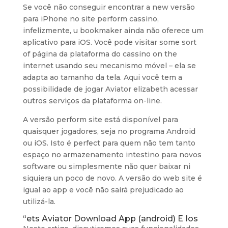
Se você não conseguir encontrar a new versão
para iPhone no site perform cassino,
infelizmente, u bookmaker ainda não oferece um
aplicativo para iOS. Você pode visitar some sort
of página da plataforma do cassino on the
internet usando seu mecanismo móvel – ela se
adapta ao tamanho da tela. Aqui você tem a
possibilidade de jogar Aviator elizabeth acessar
outros serviços da plataforma on-line.
A versão perform site está disponível para
quaisquer jogadores, seja no programa Android
ou iOS. Isto é perfect para quem não tem tanto
espaço no armazenamento intestino para novos
software ou simplesmente não quer baixar ni
siquiera un poco de novo. A versão do web site é
igual ao app e você não sairá prejudicado ao
utilizá-la.
“ets Aviator Download App (android) E Ios