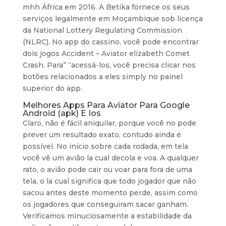
mhh África em 2016. A Betika fornece os seus
serviços legalmente em Moçambique sob licença
da National Lottery Regulating Commission
(NLRC). No app do cassino, você pode encontrar
dois jogos Accident – Aviator elizabeth Comet
Crash. Para” “acessá-los, você precisa clicar nos
botões relacionados a eles simply no painel
superior do app.
Melhores Apps Para Aviator Para Google
Android (apk) E Ios
Claro, não é fácil aniquilar, porque você no pode
prever um resultado exato, contudo ainda é
possível. No início sobre cada rodada, em tela
você vê um avião la cual decola e voa. A qualquer
rato, o avião pode cair ou voar para fora de uma
tela, o la cual significa que todo jogador que não
sacou antes deste momento perde, assim como
os jogadores que conseguiram sacar ganham.
Verificamos minuciosamente a estabilidade da