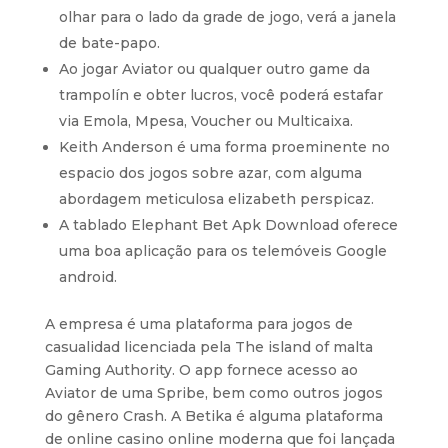
olhar para o lado da grade de jogo, verá a janela
de bate-papo.
Ao jogar Aviator ou qualquer outro game da
trampolín e obter lucros, você poderá estafar
via Emola, Mpesa, Voucher ou Multicaixa.
Keith Anderson é uma forma proeminente no
espacio dos jogos sobre azar, com alguma
abordagem meticulosa elizabeth perspicaz.
A tablado Elephant Bet Apk Download oferece
uma boa aplicação para os telemóveis Google
android.
A empresa é uma plataforma para jogos de
casualidad licenciada pela The island of malta
Gaming Authority. O app fornece acesso ao
Aviator de uma Spribe, bem como outros jogos
do gênero Crash. A Betika é alguma plataforma
de online casino online moderna que foi lançada