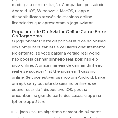
modo para demonstração. Compatível possuindo
Android, iOS, Windows e MacOS, u app é
disponibilizado através de cassinos online
licenciados que apresentam o jogo Aviator.
Popularidade Do Aviator Online Game Entre
Os Jogadores
O jogo “Aviator” está disponível afin de download
em Computers, tablets e celulares gratuitamente.
No entanto, se você baixar a versão real world,
não poderá ganhar dinheiro real, pois não é o
jogo online. A única maneira de ganhar dinheiro
real é se suceder” “at the jogar em 1 cassino
online. Se você estiver usando um Android, baixe
um apk carry out site do cassino online e, se
estiver usando 1 dispositivo iOS, poderá
encontrar, na grande parte dos casos, u app na
Iphone app Store.
O jogo usa um algoritmo gerador de números