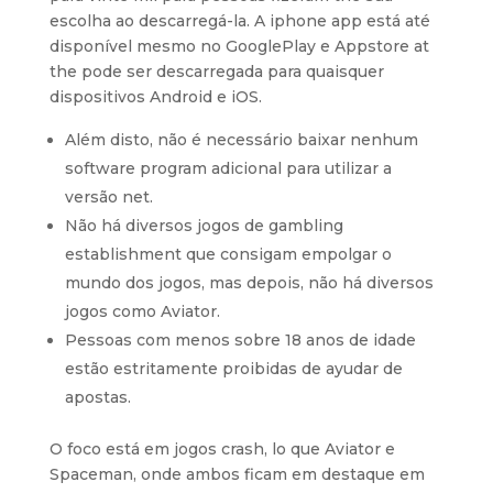
escolha ao descarregá-la. A iphone app está até
disponível mesmo no GooglePlay e Appstore at
the pode ser descarregada para quaisquer
dispositivos Android e iOS.
Além disto, não é necessário baixar nenhum
software program adicional para utilizar a
versão net.
Não há diversos jogos de gambling
establishment que consigam empolgar o
mundo dos jogos, mas depois, não há diversos
jogos como Aviator.
Pessoas com menos sobre 18 anos de idade
estão estritamente proibidas de ayudar de
apostas.
O foco está em jogos crash, lo que Aviator e
Spaceman, onde ambos ficam em destaque em