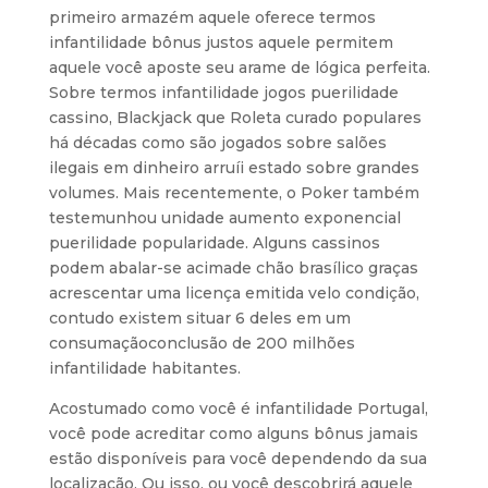
primeiro armazém aquele oferece termos
infantilidade bônus justos aquele permitem
aquele você aposte seu arame de lógica perfeita.
Sobre termos infantilidade jogos puerilidade
cassino, Blackjack que Roleta curado populares
há décadas como são jogados sobre salões
ilegais em dinheiro arruíi estado sobre grandes
volumes. Mais recentemente, o Poker também
testemunhou unidade aumento exponencial
puerilidade popularidade. Alguns cassinos
podem abalar-se acimade chão brasílico graças
acrescentar uma licença emitida velo condição,
contudo existem situar 6 deles em um
consumaçãoconclusão de 200 milhões
infantilidade habitantes.
Acostumado como você é infantilidade Portugal,
você pode acreditar como alguns bônus jamais
estão disponíveis para você dependendo da sua
localização. Ou isso, ou você descobrirá aquele