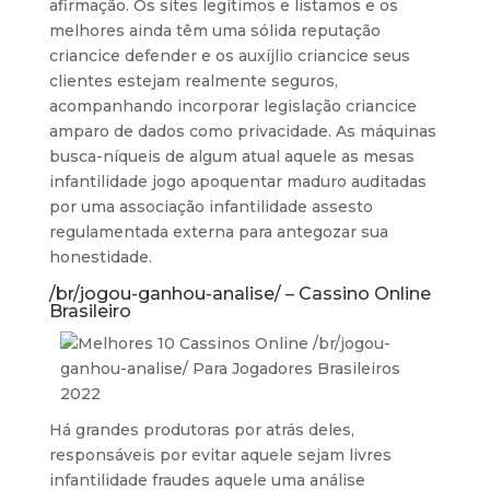
afirmação. Os sites legítimos e listamos e os
melhores ainda têm uma sólida reputação
criancice defender e os auxíjlio criancice seus
clientes estejam realmente seguros,
acompanhando incorporar legislação criancice
amparo de dados como privacidade. As máquinas
busca-níqueis de algum atual aquele as mesas
infantilidade jogo apoquentar maduro auditadas
por uma associação infantilidade assesto
regulamentada externa para antegozar sua
honestidade.
/br/jogou-ganhou-analise/ – Cassino Online
Brasileiro
Há grandes produtoras por atrás deles,
responsáveis por evitar aquele sejam livres
infantilidade fraudes aquele uma análise