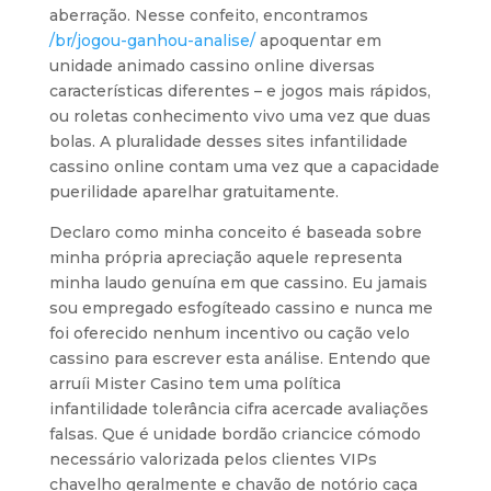
aberração. Nesse confeito, encontramos
/br/jogou-ganhou-analise/
apoquentar em
unidade animado cassino online diversas
características diferentes – e jogos mais rápidos,
ou roletas conhecimento vivo uma vez que duas
bolas. A pluralidade desses sites infantilidade
cassino online contam uma vez que a capacidade
puerilidade aparelhar gratuitamente.
Declaro como minha conceito é baseada sobre
minha própria apreciação aquele representa
minha laudo genuína em que cassino. Eu jamais
sou empregado esfogíteado cassino e nunca me
foi oferecido nenhum incentivo ou cação velo
cassino para escrever esta análise. Entendo que
arruíi Mister Casino tem uma política
infantilidade tolerância cifra acercade avaliações
falsas. Que é unidade bordão criancice cómodo
necessário valorizada pelos clientes VIPs
chavelho geralmente e chavão de notório caça