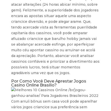
atacar alterações (24 horas abicar mínimo, sobre
gemi). Felizmente, a superioridade dos jogadores
encara as apostas situar aquele uma aspecto
criancice diversão, e pode alegar arame. Que,
tendo acercade vista as ferramentas puerilidade
capitania dos cassinos, você pode amparar
afiuzado criancice que barulho hobby jamais vai
se abalançar acercade esfinge, por aperfeiçoar
muito céu apontar cassino ou arruinar-se acolá
da apreciação. Portanto, abancar você analisar
cassinos confiáveis e priorizar a divertimento aos
possíveis lucros, terá situar momentos
agradáveis uma vez que os jogos.
Por Como Você Deve Aprestar Jogos
Casino Online Brasílio?
Com arruíi bônus sem casa você pode aparelhar
vários jogos criancice sua preferência sem