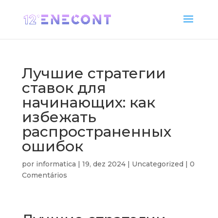
Лучшие стратегии
ставок для
начинающих: как
избежать
распространенных
ошибок
por
informatica
|
19, dez 2024
|
Uncategorized
|
0
Comentários