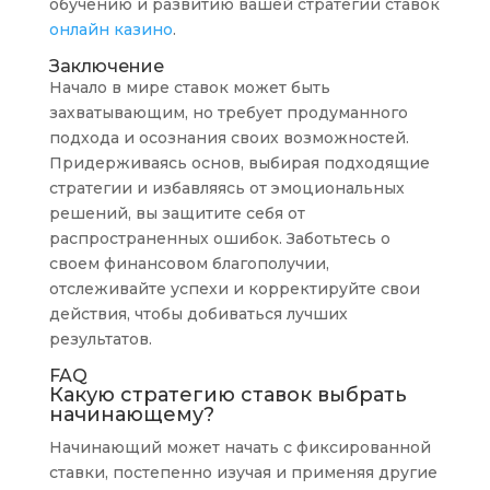
обучению и развитию вашей стратегии ставок
онлайн казино
.
Заключение
Начало в мире ставок может быть
захватывающим, но требует продуманного
подхода и осознания своих возможностей.
Придерживаясь основ, выбирая подходящие
стратегии и избавляясь от эмоциональных
решений, вы защитите себя от
распространенных ошибок. Заботьтесь о
своем финансовом благополучии,
отслеживайте успехи и корректируйте свои
действия, чтобы добиваться лучших
результатов.
FAQ
Какую стратегию ставок выбрать
начинающему?
Начинающий может начать с фиксированной
ставки, постепенно изучая и применяя другие