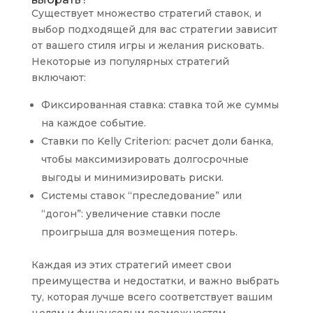
Существует множество стратегий ставок, и
выбор подходящей для вас стратегии зависит
от вашего стиля игры и желания рисковать.
Некоторые из популярных стратегий
включают:
Фиксированная ставка: ставка той же суммы
на каждое событие.
Ставки по Kelly Criterion: расчет доли банка,
чтобы максимизировать долгосрочные
выгоды и минимизировать риски.
Системы ставок “преследование” или
“догон”: увеличение ставки после
проигрыша для возмещения потерь.
Каждая из этих стратегий имеет свои
преимущества и недостатки, и важно выбрать
ту, которая лучше всего соответствует вашим