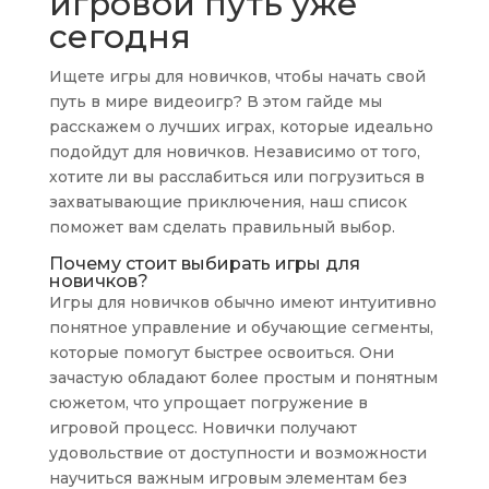
игровой путь уже
сегодня
Ищете игры для новичков, чтобы начать свой
путь в мире видеоигр? В этом гайде мы
расскажем о лучших играх, которые идеально
подойдут для новичков. Независимо от того,
хотите ли вы расслабиться или погрузиться в
захватывающие приключения, наш список
поможет вам сделать правильный выбор.
Почему стоит выбирать игры для
новичков?
Игры для новичков обычно имеют интуитивно
понятное управление и обучающие сегменты,
которые помогут быстрее освоиться. Они
зачастую обладают более простым и понятным
сюжетом, что упрощает погружение в
игровой процесс. Новички получают
удовольствие от доступности и возможности
научиться важным игровым элементам без