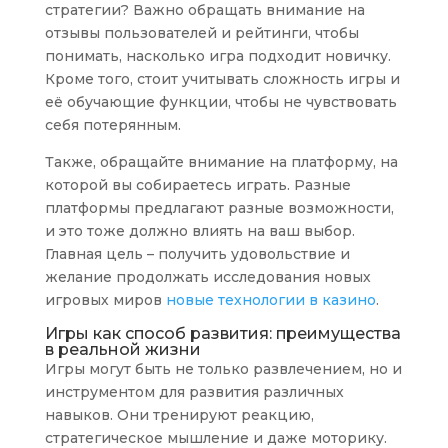
стратегии? Важно обращать внимание на
отзывы пользователей и рейтинги, чтобы
понимать, насколько игра подходит новичку.
Кроме того, стоит учитывать сложность игры и
её обучающие функции, чтобы не чувствовать
себя потерянным.
Также, обращайте внимание на платформу, на
которой вы собираетесь играть. Разные
платформы предлагают разные возможности,
и это тоже должно влиять на ваш выбор.
Главная цель – получить удовольствие и
желание продолжать исследования новых
игровых миров
новые технологии в казино
.
Игры как способ развития: преимущества
в реальной жизни
Игры могут быть не только развлечением, но и
инструментом для развития различных
навыков. Они тренируют реакцию,
стратегическое мышление и даже моторику.