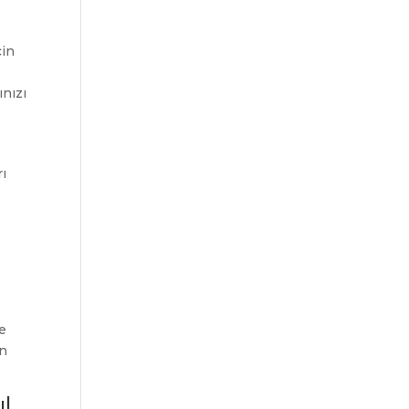
çin
ınızı
rı
de
in
ıl