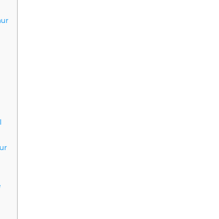
nur
l
Our
e