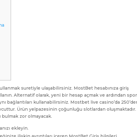
ma
ullanmak suretiyle ulaşabilirsiniz. MostBet hesabınıza giriş
lanın. Alternatif olarak, yeni bir hesap açmak ve ardından spo
ı bağlantıları kullanabilirsiniz. Mostbet live casino’da 250’de
evcuttur. Ürün yelpazesinin çoğunluğu slotlardan oluşmaktadır.
rı bulmak zor olmayacak.
nızı ekleyin.
inize ilişkin ayrıntıları içeren MostBet Giriş bilgileri.