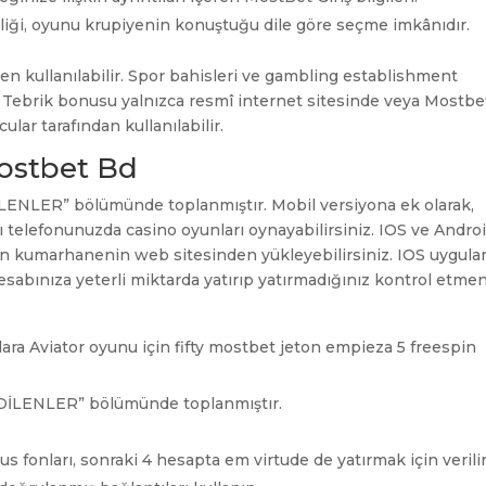
liği, oyunu krupiyenin konuştuğu dile göre seçme imkânıdır.
en kullanılabilir. Spor bahisleri ve gambling establishment
ır. Tebrik bonusu yalnızca resmî internet sitesinde veya Mostbe
ar tarafından kullanılabilir.
ostbet Bd
LENLER” bölümünde toplanmıştır. Mobil versiyona ek olarak,
lı telefonunuzda casino oyunları oynayabilirsiniz. IOS ve Andro
an kumarhanenin web sitesinden yükleyebilirsiniz. IOS uygula
abınıza yeterli miktarda yatırıp yatırmadığınız kontrol etmen
ara Aviator oyunu için fifty mostbet jeton empieza 5 freespin
EDİLENLER” bölümünde toplanmıştır.
s fonları, sonraki 4 hesapta em virtude de yatırmak için verilir