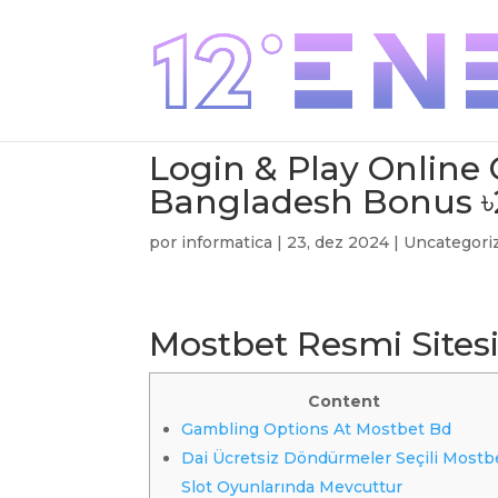
Login & Play Online 
Bangladesh Bonus ৳2
por
informatica
|
23, dez 2024
|
Uncategori
Mostbet Resmi Sitesi 
Content
Gambling Options At Mostbet Bd
Dai Ücretsiz Döndürmeler Seçili Mostb
Slot Oyunlarında Mevcuttur