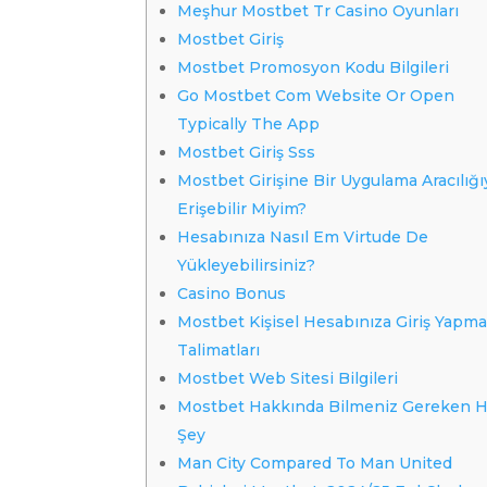
Meşhur Mostbet Tr Casino Oyunları
Mostbet Giriş
Mostbet Promosyon Kodu Bilgileri
Go Mostbet Com Website Or Open
Typically The App
Mostbet Giriş Sss
Mostbet Girişine Bir Uygulama Aracılığı
Erişebilir Miyim?
Hesabınıza Nasıl Em Virtude De
Yükleyebilirsiniz?
Casino Bonus
Mostbet Kişisel Hesabınıza Giriş Yapm
Talimatları
Mostbet Web Sitesi Bilgileri
Mostbet Hakkında Bilmeniz Gereken 
Şey
Man City Compared To Man United