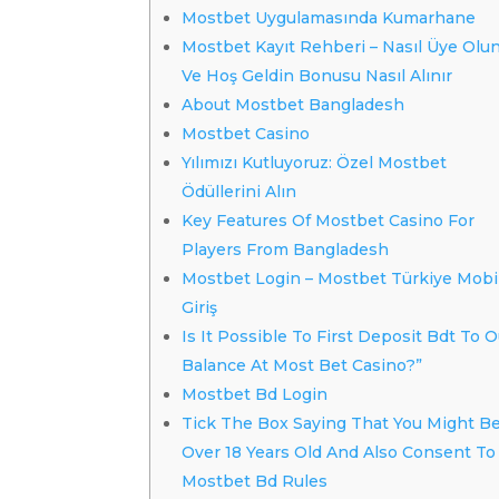
Mostbet Uygulamasında Kumarhane
Mostbet Kayıt Rehberi – Nasıl Üye Olu
Ve Hoş Geldin Bonusu Nasıl Alınır
About Mostbet Bangladesh
Mostbet Casino
Yılımızı Kutluyoruz: Özel Mostbet
Ödüllerini Alın
Key Features Of Mostbet Casino For
Players From Bangladesh
Mostbet Login – Mostbet Türkiye Mobi
Giriş
Is It Possible To First Deposit Bdt To 
Balance At Most Bet Casino?”
Mostbet Bd Login
Tick The Box Saying That You Might B
Over 18 Years Old And Also Consent To
Mostbet Bd Rules