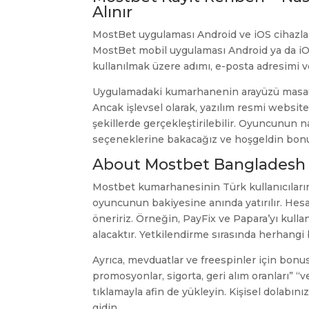
Alınır
MostBet uygulaması Android ve iOS cihazlar
MostBet mobil uygulaması Android ya da iOS 
kullanılmak üzere adımı, e-posta adresimi v
Uygulamadaki kumarhanenin arayüzü masaüstü 
Ancak işlevsel olarak, yazılım resmi website 
şekillerde gerçekleştirilebilir. Oyuncunun n
seçeneklerine bakacağız ve hoşgeldin bonus
About Mostbet Bangladesh
Mostbet kumarhanesinin Türk kullanıcıları
oyuncunun bakiyesine anında yatırılır. Hesa
öneririz. Örneğin, PayFix ve Papara’yı kulla
alacaktır. Yetkilendirme sırasında herhangi 
Ayrıca, mevduatlar ve freespinler için bonus 
promosyonlar, sigorta, geri alım oranları” 
tıklamayla afin de yükleyin. Kişisel dolabın
gidin.