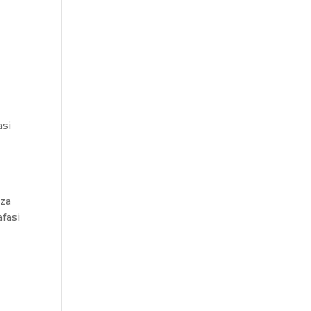
asi
 za
fasi