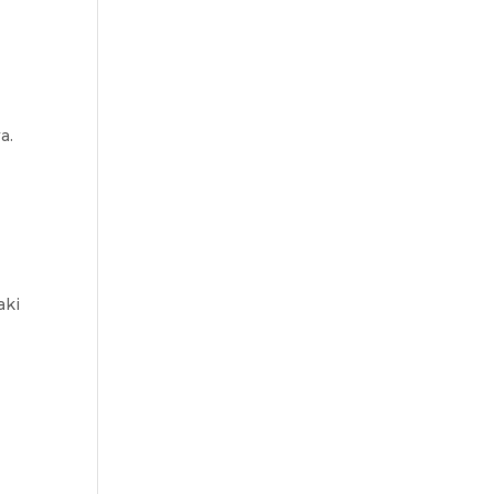
a.
aki