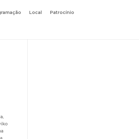
gramação
Local
Patrocínio
a,
yiko
na
wa