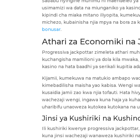
Sababu nyingine muhimu ni maendeleo ya 
usimamizi wa data na miunganiko ya kasino 
kipindi cha miaka mitano iliyopita, kumek
michezo, kubainisha njia mpya na bora za ku
bonusar
.
Athari za Economiki na 
Progressiva jackpottar zimeleta athari m
kuchangisha mamilioni ya dola kila mwak
kasino na hata baadhi ya serikali kupitia ada
Kijamii, kumekuwa na matukio ambapo wac
kimebadilisha maisha yao kabisa. Wengi w
kusaidia jamii zao kwa njia tofauti. Hata 
wachezaji wengi, ingawa kuna haja ya kuham
uharibifu unaoweza kutokea kutokana na uba
Jinsi ya Kushiriki na Kushi
Ili kushiriki kwenye progressiva jackpott
kuna jinsi wachezaji wanaweza kushiriki na