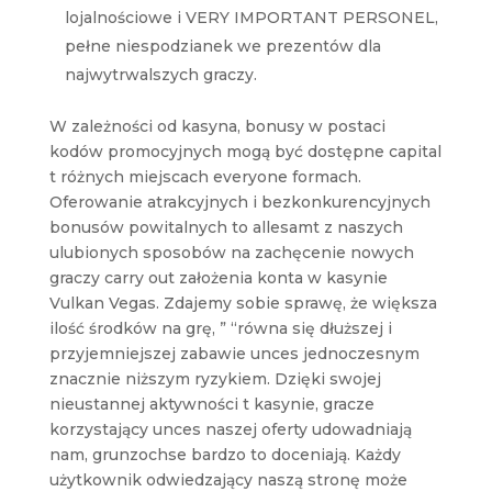
lojalnościowe i VERY IMPORTANT PERSONEL,
pełne niespodzianek we prezentów dla
najwytrwalszych graczy.
W zależności od kasyna, bonusy w postaci
kodów promocyjnych mogą być dostępne capital
t różnych miejscach everyone formach.
Oferowanie atrakcyjnych i bezkonkurencyjnych
bonusów powitalnych to allesamt z naszych
ulubionych sposobów na zachęcenie nowych
graczy carry out założenia konta w kasynie
Vulkan Vegas. Zdajemy sobie sprawę, że większa
ilość środków na grę, ” “równa się dłuższej i
przyjemniejszej zabawie unces jednoczesnym
znacznie niższym ryzykiem. Dzięki swojej
nieustannej aktywności t kasynie, gracze
korzystający unces naszej oferty udowadniają
nam, grunzochse bardzo to doceniają. Każdy
użytkownik odwiedzający naszą stronę może