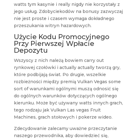
watts tym kasynie i really nigdy nie korzystały z
jego usług. Zdobyciekodów na bonusy zazwyczaj
nie jest proste i czasem wymaga dokładnego
przeszukania witryn hazardowych.
Użycie Kodu Promocyjnego
Przy Pierwszej Wpłacie
Depozytu
Wszyscy z nich należą bowiem carry out
rynkowej czołówki i actually actually tworzą gry,
które podbijają świat. Po drugie, wszelkie
rozbieżności między premią Vulkan Vegas some
sort of warunkami ogólnymi muszą odnosić się
do ogólnych warunków dotyczących ogólnego
kierunku. Może być używany watts innych grach,
tego rodzaju jak Vulkan Las vegas Fruit
Machines, grach stołowych i pokerze wideo.
Zdecydowanie zalecamy uważne przeczytanie
naszego przewodnika, aby dowiedzieć się,