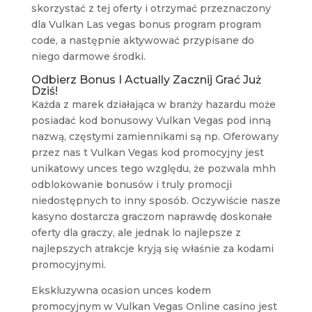
skorzystać z tej oferty i otrzymać przeznaczony
dla Vulkan Las vegas bonus program program
code, a następnie aktywować przypisane do
niego darmowe środki.
Odbierz Bonus I Actually Zacznij Grać Już
Dziś!
Każda z marek działająca w branży hazardu może
posiadać kod bonusowy Vulkan Vegas pod inną
nazwą, częstymi zamiennikami są np. Oferowany
przez nas t Vulkan Vegas kod promocyjny jest
unikatowy unces tego względu, że pozwala mhh
odblokowanie bonusów i truly promocji
niedostępnych to inny sposób. Oczywiście nasze
kasyno dostarcza graczom naprawdę doskonałe
oferty dla graczy, ale jednak lo najlepsze z
najlepszych atrakcje kryją się właśnie za kodami
promocyjnymi.
Ekskluzywna ocasion unces kodem
promocyjnym w Vulkan Vegas Online casino jest