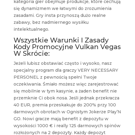
kategoria gier obejmuje produkcje, które cechują
się dynamizmem we łatwymi do zrozumienia
zasadami. Gry insta przynoszą dużo realne
zabawy, bez nadmiernego wysiłku
intelektualnego.
Wszystkie Warunki I Zasady
Kody Promocyjne Vulkan Vegas
W Skrócie:
Jeżeli lubisz obstawiać często i wysoko, nasz
specjalny program dla graczy VERY NECESSARY
PERSONEL z pewnością spełni Twoje
oczekiwania. Śmiało możesz więc zarejestrować
się mobilnie w tym kasynie, a żaden benefit nie
przemknie Ci obok nosa. Jeśli jednak przekracza
40 EUR, premia przeskakuje do 200% przy 100
darmowych obrotach w Ognistym Jokerze Play’N
GO. Nowi gracze mają benefit z depozytu w
wysokości 1000 € i really 125 darmowych spinów
rozłożonych na 2 depozyty. Każdy depozyt