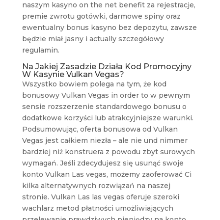
naszym kasyno on the net benefit za rejestracje,
premie zwrotu gotówki, darmowe spiny oraz
ewentualny bonus kasyno bez depozytu, zawsze
będzie miał jasny i actually szczegółowy
regulamin.
Na Jakiej Zasadzie Działa Kod Promocyjny
W Kasynie Vulkan Vegas?
Wszystko bowiem polega na tym, że kod
bonusowy Vulkan Vegas in order to w pewnym
sensie rozszerzenie standardowego bonusu o
dodatkowe korzyści lub atrakcyjniejsze warunki.
Podsumowując, oferta bonusowa od Vulkan
Vegas jest całkiem niezła – ale nie und nimmer
bardziej niż konstruera z powodu zbyt surowych
wymagań. Jeśli zdecydujesz się usunąć swoje
konto Vulkan Las vegas, możemy zaoferować Ci
kilka alternatywnych rozwiązań na naszej
stronie. Vulkan Las las vegas oferuje szeroki
wachlarz metod płatności umożliwiających
przelewanie prawdziwych pieniędzy na konto