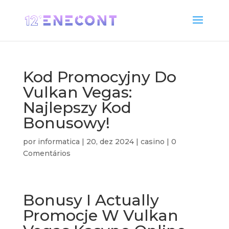
Kod Promocyjny Do
Vulkan Vegas:
Najlepszy Kod
Bonusowy!
por
informatica
|
20, dez 2024
|
casino
|
0
Comentários
Bonusy I Actually
Promocje W Vulkan