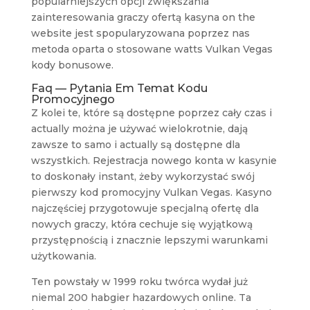
popularniejszych opcji zwiększania
zainteresowania graczy ofertą kasyna on the
website jest spopularyzowana poprzez nas
metoda oparta o stosowane watts Vulkan Vegas
kody bonusowe.
Faq — Pytania Em Temat Kodu
Promocyjnego
Z kolei te, które są dostępne poprzez cały czas i
actually można je używać wielokrotnie, dają
zawsze to samo i actually są dostępne dla
wszystkich. Rejestracja nowego konta w kasynie
to doskonały instant, żeby wykorzystać swój
pierwszy kod promocyjny Vulkan Vegas. Kasyno
najczęściej przygotowuje specjalną ofertę dla
nowych graczy, która cechuje się wyjątkową
przystępnością i znacznie lepszymi warunkami
użytkowania.
Ten powstały w 1999 roku twórca wydał już
niemal 200 habgier hazardowych online. Ta