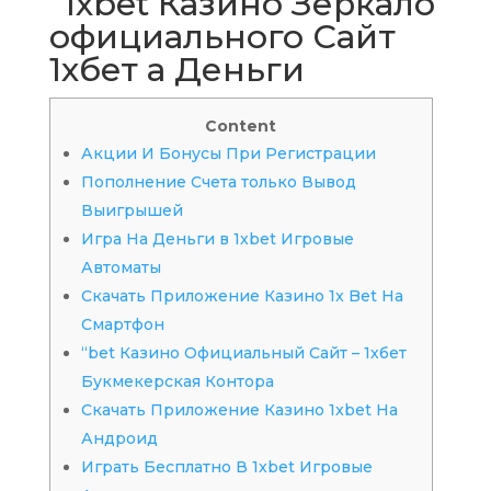
“1xbet Казино Зеркало
официального Сайт
1хбет а Деньги
Content
Акции И Бонусы При Регистрации
Пополнение Счета только Вывод
Выигрышей
Игра На Деньги в 1xbet Игровые
Автоматы
Скачать Приложение Казино 1x Bet На
Смартфон
“bet Казино Официальный Сайт – 1хбет
Букмекерская Контора
Скачать Приложение Казино 1xbet На
Андроид
Играть Бесплатно В 1xbet Игровые