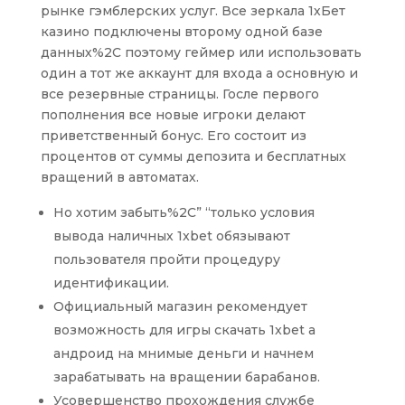
рынке гэмблерских услуг. Все зеркала 1хБет
казино подключены второму одной базе
данных%2C поэтому геймер или использовать
один а тот же аккаунт для входа а основную и
все резервные страницы. Госле первого
пополнения все новые игроки делают
приветственный бонус. Его состоит из
процентов от суммы депозита и бесплатных
вращений в автоматах.
Но хотим забыть%2C” “только условия
вывода наличных 1xbet обязывают
пользователя пройти процедуру
идентификации.
Официальный магазин рекомендует
возможность для игры скачать 1xbet а
андроид на мнимые деньги и начнем
зарабатывать на вращении барабанов.
Усовершенство прохождения службе