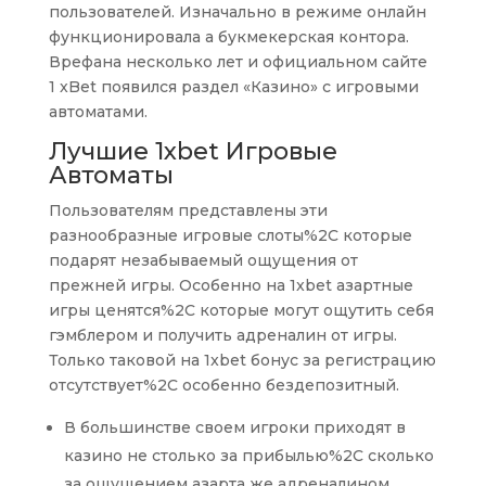
пользователей. Изначально в режиме онлайн
функционировала а букмекерская контора.
Врефана несколько лет и официальном сайте
1 xBet появился раздел «Казино» с игровыми
автоматами.
Лучшие 1xbet Игровые
Автоматы
Пользователям представлены эти
разнообразные игровые слоты%2C которые
подарят незабываемый ощущения от
прежней игры. Особенно на 1xbet азартные
игры ценятся%2C которые могут ощутить себя
гэмблером и получить адреналин от игры.
Только таковой на 1xbet бонус за регистрацию
отсутствует%2C особенно бездепозитный.
В большинстве своем игроки приходят в
казино не столько за прибылью%2C сколько
за ощущением азарта же адреналином.