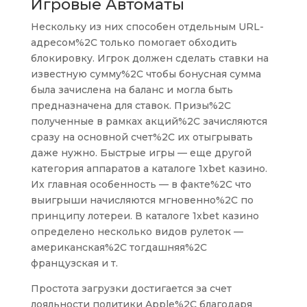
Игровые Автоматы
Нескольку из них способен отдельным URL-
адресом%2C только помогает обходить
блокировку. Игрок должен сделать ставки на
известную сумму%2C чтобы бонусная сумма
была зачислена на баланс и могла быть
предназначена для ставок. Призы%2C
полученные в рамках акций%2C зачисляются
сразу на основной счет%2C их отыгрывать
даже нужно. Быстрые игры — еще другой
категория аппаратов а каталоге 1xbet казино.
Их главная особенность — в факте%2C что
выигрыши начисляются мгновенно%2C по
принципу лотереи. В каталоге 1xbet казино
определено несколько видов рулеток —
американская%2C тогдашняя%2C
французская и т.
Простота загрузки достигается за счет
лояльности политики Apple%2C благодаря