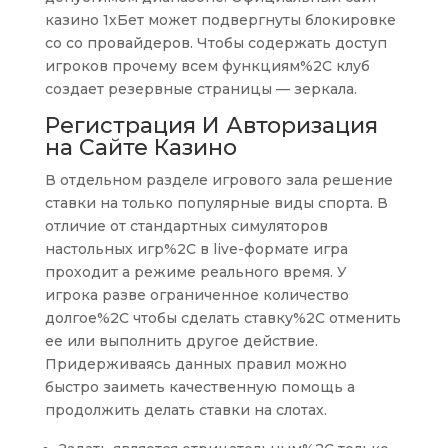
казино 1хБет может подвергнуты блокировке
со со провайдеров. Чтобы содержать доступ
игроков прочему всем функциям%2C клуб
создает резервные страницы — зеркала.
Регистрация И Авторизация
на Сайте Казино
В отдельном разделе игрового зала решение
ставки на только популярные виды спорта. В
отличие от стандартных симуляторов
настольных игр%2C в live-формате игра
проходит а режиме реального время. У
игрока разве ограниченное количество
долгое%2C чтобы сделать ставку%2C отменить
ее или выполнить другое действие.
Придерживаясь данных правил можно
быстро заиметь качественную помощь а
продолжить делать ставки на слотах.