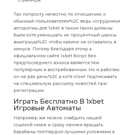
страницы.
Так попросту нечестно по отношению к
обычный пользователям%2C ведь сотрудники
алгоритмы для 1xbet в таком таком должны
были хотя уменьшать их процентный шансы
выигрыша%2C чтобы казино не оставалось в
минусе. Потому благодаря этому а
официальном сайте 1xbet бонус без
предпоследнего взноса является тем
популярным и востребованным. Но и работаю
он не раз день%2C а хотя стоит подписывать
на специальную рассылку новостей при
регистрации.
Играть Бесплатно В 1xbet
Игровые Автоматы
Например же можно снабдить нашей
ссылкой ниже и сразу начнем вращать
барабаны пиппардом лучшими условиями а