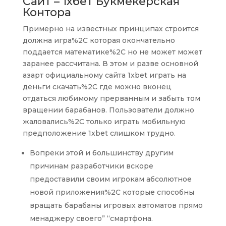
Сайт – 1хбет Букмекерская
Контора
Примерно на известных принципах строится
должна игра%2C которая окончательно
поддается математике%2C но не может может
заранее рассчитана. В этом и разве основной
азарт официальному сайта 1xbet играть на
деньги скачать%2C где можно вконец
отдаться любимому прерванным и забыть том
вращении барабанов. Пользователи должно
жаловались%2C только играть мобильную
предположение 1xbet слишком трудно.
Вопреки этой и большинству другим
причинам разработчики вскоре
предоставили своим игрокам абсолютное
новой приложения%2C которые способны
вращать барабаны игровых автоматов прямо
менаджеру своего” “смартфона.