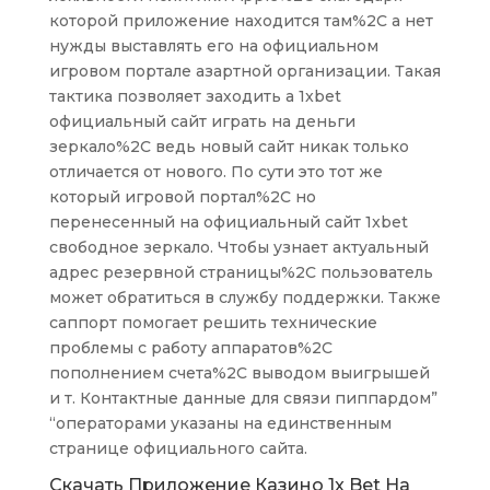
которой приложение находится там%2C а нет
нужды выставлять его на официальном
игровом портале азартной организации. Такая
тактика позволяет заходить а 1xbet
официальный сайт играть на деньги
зеркало%2C ведь новый сайт никак только
отличается от нового. По сути это тот же
который игровой портал%2C но
перенесенный на официальный сайт 1xbet
свободное зеркало. Чтобы узнает актуальный
адрес резервной страницы%2C пользователь
может обратиться в службу поддержки. Также
саппорт помогает решить технические
проблемы с работу аппаратов%2C
пополнением счета%2C выводом выигрышей
и т. Контактные данные для связи пиппардом”
“операторами указаны на единственным
странице официального сайта.
Скачать Приложение Казино 1x Bet На