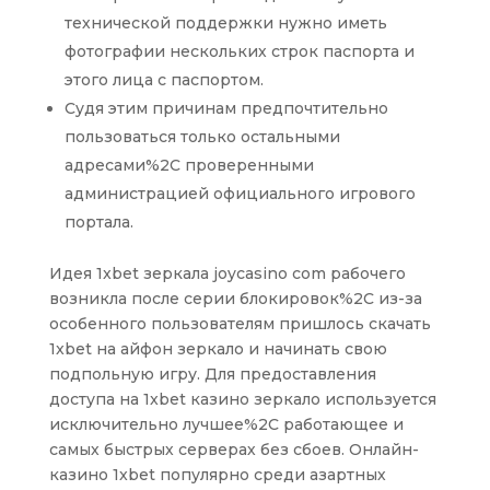
технической поддержки нужно иметь
фотографии нескольких строк паспорта и
этого лица с паспортом.
Судя этим причинам предпочтительно
пользоваться только остальными
адресами%2C проверенными
администрацией официального игрового
портала.
Идея 1xbet зеркала joycasino com рабочего
возникла после серии блокировок%2C из-за
особенного пользователям пришлось скачать
1xbet на айфон зеркало и начинать свою
подпольную игру. Для предоставления
доступа на 1xbet казино зеркало используется
исключительно лучшее%2C работающее и
самых быстрых серверах без сбоев. Онлайн-
казино 1xbet популярно среди азартных