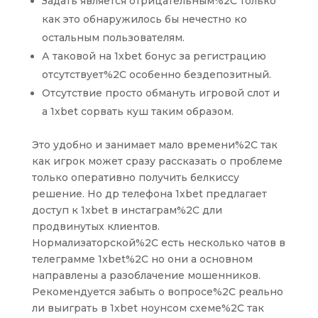
Задать является отрицательным%2C только
как это обнаружилось бы нечестно ко
остальным пользователям.
А таковой на 1xbet бонус за регистрацию
отсутствует%2C особенно бездепозитный.
Отсутствие просто обмануть игровой слот и
а 1xbet сорвать куш таким образом.
Это удобно и занимает мало времени%2C так
как игрок может сразу рассказать о проблеме
только оперативно получить белкиссу
решение. Но др телефона 1xbet предлагает
доступ к 1xbet в инстаграм%2C дли
продвинутых клиентов.
Нормализаторской%2C есть несколько чатов в
телеграмме 1xbet%2C но они а основном
направлены а разоблачение мошенников.
Рекомендуется забыть о вопросе%2C реально
ли выиграть в 1xbet ноунсом схеме%2C так