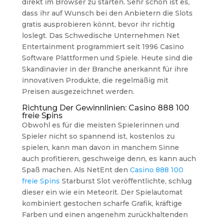
direkt im Browser zu starten. Sehr schön ist es,
dass ihr auf Wunsch bei den Anbietern die Slots
gratis ausprobieren könnt, bevor ihr richtig
loslegt. Das Schwedische Unternehmen Net
Entertainment programmiert seit 1996 Casino
Software Plattformen und Spiele. Heute sind die
Skandinavier in der Branche anerkannt für ihre
innovativen Produkte, die regelmäßig mit
Preisen ausgezeichnet werden.
Richtung Der Gewinnlinien: Casino 888 100
freie Spins
Obwohl es für die meisten Spielerinnen und
Spieler nicht so spannend ist, kostenlos zu
spielen, kann man davon in manchem Sinne
auch profitieren, geschweige denn, es kann auch
Spaß machen. Als NetEnt den
Casino 888 100
freie Spins
Starburst Slot veröffentlichte, schlug
dieser ein wie ein Meteorit. Der Spielautomat
kombiniert gestochen scharfe Grafik, kräftige
Farben und einen angenehm zurückhaltenden