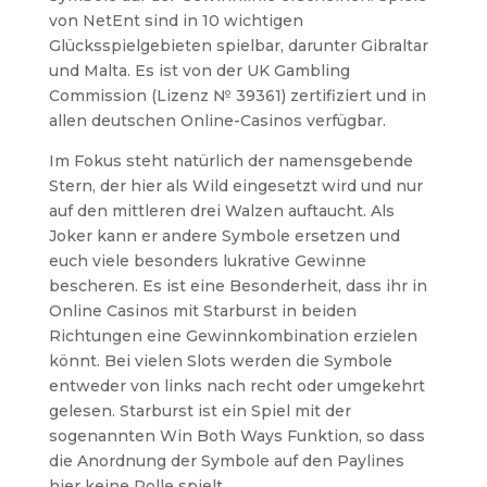
von NetEnt sind in 10 wichtigen
Glücksspielgebieten spielbar, darunter Gibraltar
und Malta. Es ist von der UK Gambling
Commission (Lizenz № 39361) zertifiziert und in
allen deutschen Online-Casinos verfügbar.
Im Fokus steht natürlich der namensgebende
Stern, der hier als Wild eingesetzt wird und nur
auf den mittleren drei Walzen auftaucht. Als
Joker kann er andere Symbole ersetzen und
euch viele besonders lukrative Gewinne
bescheren. Es ist eine Besonderheit, dass ihr in
Online Casinos mit Starburst in beiden
Richtungen eine Gewinnkombination erzielen
könnt. Bei vielen Slots werden die Symbole
entweder von links nach recht oder umgekehrt
gelesen. Starburst ist ein Spiel mit der
sogenannten Win Both Ways Funktion, so dass
die Anordnung der Symbole auf den Paylines
hier keine Rolle spielt.