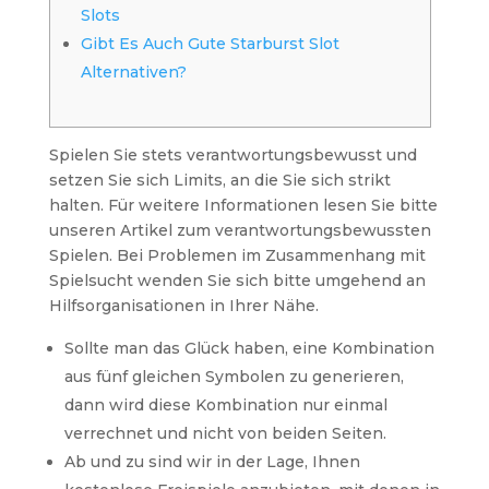
Slots
Gibt Es Auch Gute Starburst Slot
Alternativen?
Spielen Sie stets verantwortungsbewusst und
setzen Sie sich Limits, an die Sie sich strikt
halten. Für weitere Informationen lesen Sie bitte
unseren Artikel zum verantwortungsbewussten
Spielen.
Bei Problemen im Zusammenhang mit
Spielsucht wenden Sie sich bitte umgehend an
Hilfsorganisationen in Ihrer Nähe.
Sollte man das Glück haben, eine Kombination
aus fünf gleichen Symbolen zu generieren,
dann wird diese Kombination nur einmal
verrechnet und nicht von beiden Seiten.
Ab und zu sind wir in der Lage, Ihnen