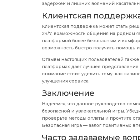
задержек и лишних волнений касательно
Клиентская поддержка
Клиентская поддержка может стать реш
24/7, возможность общения на родном 
платформой более безопасным и комфор
возможность быстро получить помощь и
Отзывы настоящих пользователей также
платформах дает лучшее представление 
внимание стоит уделить тому, как кази
улучшения сервиса.
Заключение
Надеемся, что данное руководство пом
безопасной и увлекательной игры. Убеди
проверьте методы оплаты и прочтите от
Безопасная игра — залог позитивных вп
Часто задаваемые воп