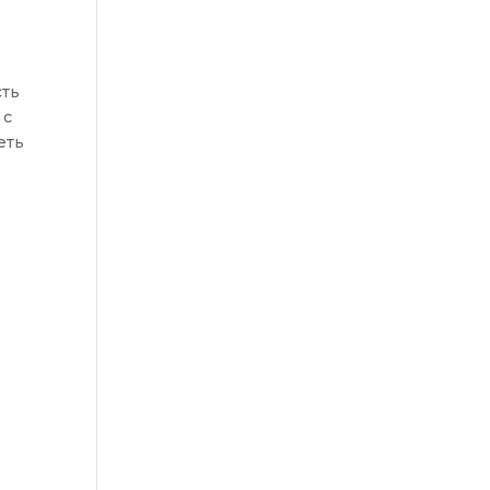
сть
 с
еть