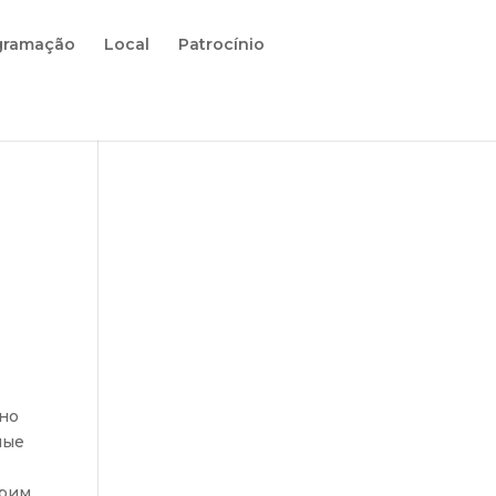
gramação
Local
Patrocínio
ино
ные
трим