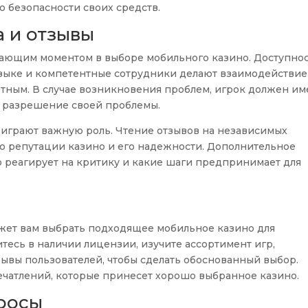
 безопасности своих средств.
 и отзывы
ающим моментом в выборе мобильного казино. Доступно
языке и компетентные сотрудники делают взаимодействие
тным. В случае возникновения проблем, игрок должен им
 разрешение своей проблемы.
 играют важную роль. Чтение отзывов на независимых
о репутации казино и его надежности. Дополнительное
но реагирует на критику и какие шаги предпринимает для
ожет вам выбрать подходящее мобильное казино для
тесь в наличии лицензии, изучите ассортимент игр,
зывы пользователей, чтобы сделать обоснованный выбор.
ечатлений, которые принесет хорошо выбранное казино.
росы