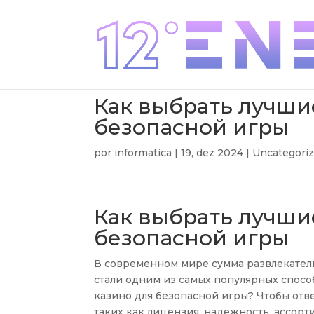
Как выбрать лучши
безопасной игры
por
informatica
|
19, dez 2024
|
Uncategori
Как выбрать лучши
безопасной игры
В современном мире сумма развлекател
стали одним из самых популярных спос
казино для безопасной игры? Чтобы отве
таких как лицензия, надежность, ассор