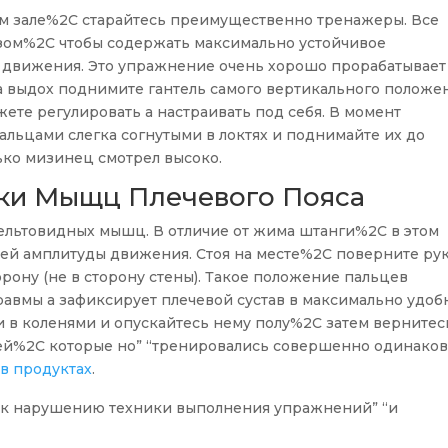
м зале%2C старайтесь преимущественно тренажеры. Все
зом%2C чтобы содержать максимально устойчивое
 движения. Это упражнение очень хорошо прорабатывает
 выдох поднимите гантель самого вертикального положен
ете регулировать а настраивать под себя. В момент
ьцами слегка согнутыми в локтях и поднимайте их до
ько мизинец смотрел высоко.
ки Мыщц Плечевого Пояса
ельтовидных мышц. В отличие от жима штанги%2C в этом
й амплитуды движения. Стоя на месте%2C поверните ру
рону (не в сторону стены). Такое положение пальцев
равмы а зафиксирует плечевой сустав в максимально удо
 в коленями и опускайтесь нему полу%2C затем вернитес
дей%2C которые но” “тренировались совершенно одинаков
 в продуктах
.
 к нарушению техники выполнения упражнений” “и