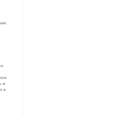
ия.
ки
бном
ь в
о а