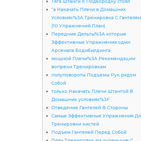
Тяга Штанги К Подбородку стоял
“а Накачать Плечи в Домашних
Условиях%3A Тренировка С Гантеля
(10 Упражнений План)
Передние Дельты%3A которые
Эффективные Упражнения один
Арсенала Бодибилдинга
мощной Плечи%3A Рекомендации
вопреки Тренировкам
полуповороты Подъемы Рук рядом
Собой
только Накачать Плечи Штангой В
Домашних условиях%3F
Отведение Гантелей В Стороны
Самые Эффективные Упражнения Дл
Тренировки кистей
Подъем Гантелей Перед Собой
План Тренировок На худенькие С