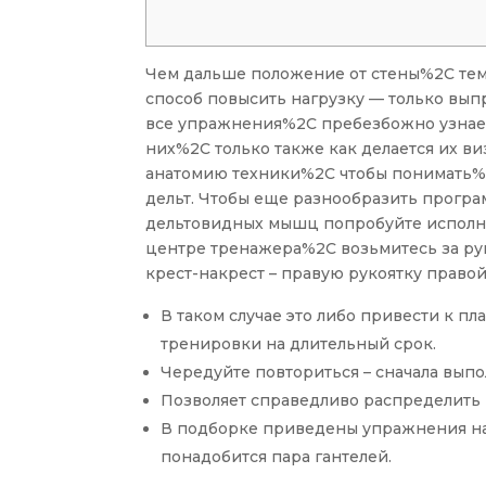
Чем дальше положение от стены%2C тем 
способ повысить нагрузку — только вып
все упражнения%2C пребезбожно узнае
них%2C только также как делается их в
анатомию техники%2C чтобы понимать%2
дельт. Чтобы еще разнообразить програ
дельтовидных мышц попробуйте исполни
центре тренажера%2C возьмитесь за рук
крест-накрест – правую рукоятку правой
В таком случае это либо привести к п
тренировки на длительный срок.
Чередуйте повториться – сначала вып
Позволяет справедливо распределить 
В подборке приведены упражнения на
понадобится пара гантелей.