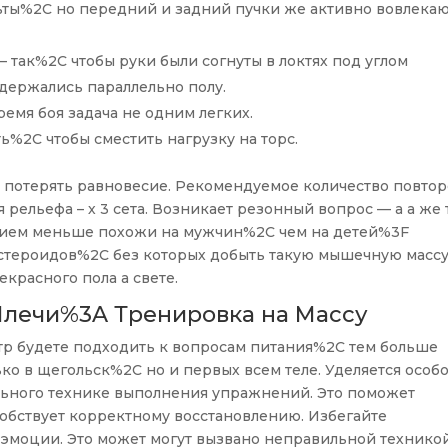
ьты%2C но передний и задний пучки же активно вовлекаю
 так%2C чтобы руки были согнуты в локтях под углом
 держались параллельно полу.
ремя боя задача не одним легких.
%2C чтобы сместить нагрузку на торс.
 потерять равновесие. Рекомендуемое количество повто
ельефа – х 3 сета. Возникает резонный вопрос — а а же 
ием меньше похожи на мужчин%2C чем на детей%3F
стероидов%2C без которых добыть такую мышечную массу
красного пола а свете.
Плечи%3A Тренировка на Массу
тр будете подходить к вопросам питания%2C тем больше
ко в щегольск%2C но и первых всем теле. Уделяется особ
ьного технике выполнения упражнений. Это поможет
собствует корректному восстановлению. Избегайте
моции. Это может могут вызвано неправильной технико