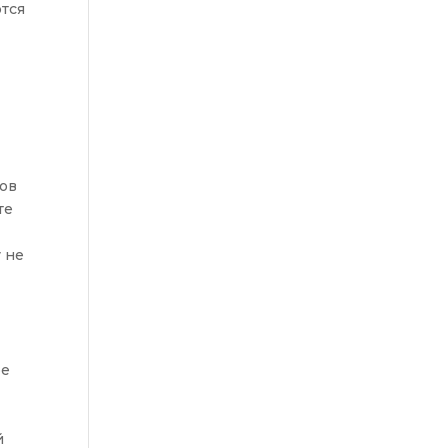
тся
ров
те
 не
ое
й