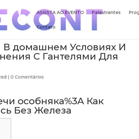
ASSISTA AO EVENTO
Palestrantes
Pro
Contato
и В домашнем Условиях И
нения С Гантелями Для
zed
|
0 Comentários
ечи особняка%3A Как
ись Без Железа