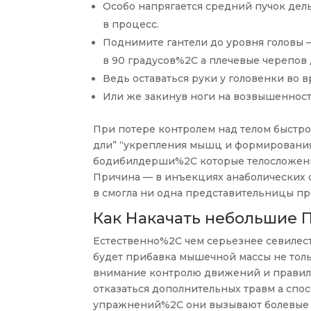
Особо напрягается средний пучок дел
в процесс.
Поднимите гантели до уровня головы —
в 90 градусов%2C а плечевые черепов
Ведь оставаться руки у головенки во в
Или же закинув ноги на возвышенность
При потере контролем над телом быстро
дли” “укрепления мышц и формирования р
бодибилдерши%2C которые телосложен
Причина — в инъекциях анаболических 
в смогла ни одна представительницы пре
Как Накачать небольшие 
Естественно%2C чем серьезнее севилес
будет прибавка мышечной массы не толь
внимание контролю движений и правил
отказаться дополнительных травм а спо
упражнений%2C они вызывают болевые э