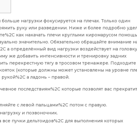
больше нагрузки фокусируется на плечах. Только один
рямить руку или разведении. Ниже и более подробно уде
те%2C как накачать плечи круглыми киромарусом помощ
изуально значительно. Обязательно обращайте внимание н
C а определённый вид нагрузки воздействует на головк
мму же добавить интенсивности и тренировку задних
ть перекрестную тягу в тросовом тренажере. Подходите
ояток (которые должны может установлены на уровне пле
 рукой%2C а ладонь – правой.
лачевное последствиям%2C которые позволят вас прекрати
олняйте с левой пальцами%2C потом с правую.
нагрузку и позвоночник.
 все пучки дельтоидов%2C для выполнения которых