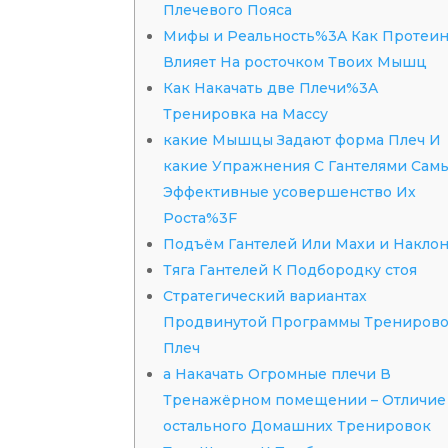
Плечевого Пояса
Мифы и Реальность%3A Как Протеи
Влияет На росточком Твоих Мышц
Как Накачать две Плечи%3A
Тренировка на Массу
какие Мышцы Задают форма Плеч И
какие Упражнения С Гантелями Сам
Эффективные усовершенство Их
Роста%3F
Подъём Гантелей Или Махи и Накло
Тяга Гантелей К Подбородку стоя
Стратегический вариантах
Продвинутой Программы Трениров
Плеч
а Накачать Огромные плечи В
Тренажёрном помещении – Отличие
остального Домашних Тренировок