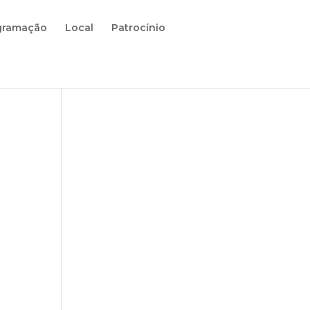
gramação
Local
Patrocínio