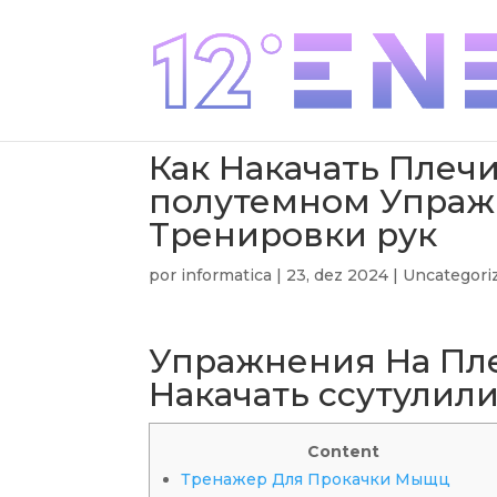
Как Накачать Плеч
полутемном Упраж
Тренировки рук
por
informatica
|
23, dez 2024
|
Uncategori
Упражнения На Пл
Накачать ссутулил
Content
Тренажер Для Прокачки Мыщц