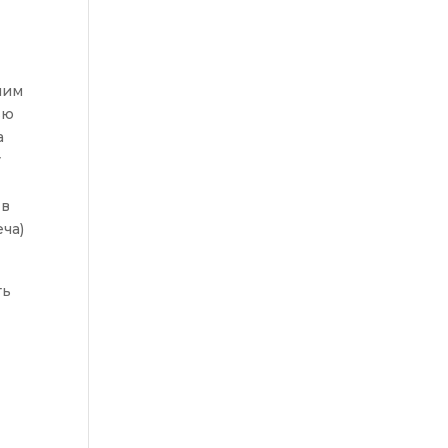
лим
ью
а
у
 в
ча)
ть