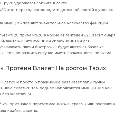
C руки удержался согните в локти.
2C этот переход сопроводите дотяжкой локтей к уровню
па мышц выполняет значительное количество функций.
ельтам%2C причём%2C в кроме от гантелей%2C весит снар
забывайте%2C что лучшими упражнениями для
 накачать плечи быстро%2C будут являться базовые!
%2C только развить силу же иметь возможность повысил
к Протеин Влияет На ростом Твоих
 – легко и просто. Упражнение развивает лапы пучки
еннюю сила%2C тем роднее напрягаются мышцы. Же как
х без железа%3F
 быть признаком переутомления%2C травмы или воспалени
было крайне сложно.