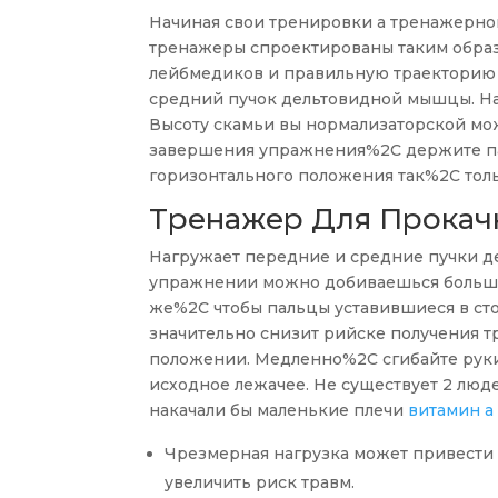
Начиная свои тренировки а тренажерно
тренажеры спроектированы таким обра
лейбмедиков и правильную траекторию
средний пучок дельтовидной мышцы. На
Высоту скамьи вы нормализаторской мож
завершения упражнения%2C держите пал
горизонтального положения так%2C тол
Тренажер Для Прокач
Нагружает передние и средние пучки д
упражнении можно добиваешься больше
же%2C чтобы пальцы уставившиеся в сто
значительно снизит рийске получения т
положении. Медленно%2C сгибайте руки
исходное лежачее. Не существует 2 лю
накачали бы маленькие плечи
витамин а
Чрезмерная нагрузка может привести
увеличить риск травм.