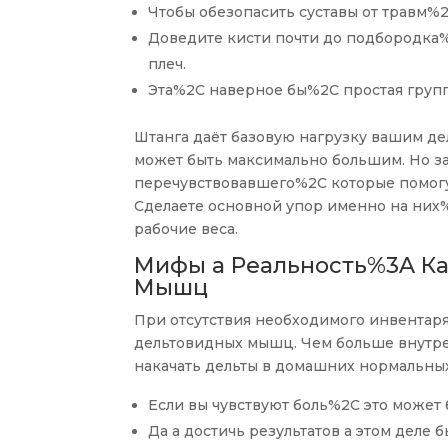
Чтобы обезопасить суставы от травм%2
Доведите кисти почти до подбородка%
плеч.
Эта%2C наверное бы%2C простая груп
Штанга даёт базовую нагрузку вашим д
может быть максимально большим. Но 
перечувствовавшего%2C которые помогут
Сделаете основной упор именно на них
рабочие веса.
Мифы а Реальность%3A Ка
Мышц
При отсутствия необходимого инвентаря
дельтовидных мышц. Чем больше внутр
накачать дельты в домашних нормальны
Если вы чувствуют боль%2C это может
Да а достичь результатов а этом деле 