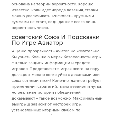
основана на теории вероятности. Хорошо
известно, коли идет череда везения, ставки
можно увеличивать. Рисковать крупными
суммами не стоит, ведь данное всего лишь
вероятность число.
советский Союз И Подсказки
По Игре Авиатор
Я ценю прозрачность Aviator, но желательно
бы узнать больше о мерах безопасности игры
с целью защиты информации и средств
игроков. Представляете, играя всего на пару
долларов, можно легко уйти с десятками или
союз сотнями тысяч! Конечно, данное требует
применения стратегий, мало везения и чутья,
но реальные истории победителей
доказывают – такое возможно. Максимальный
выигрыш зависит от настроек игры,
установленных игорным клубом по