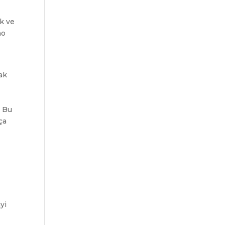
ık ve
no
ak
. Bu
ça
yi