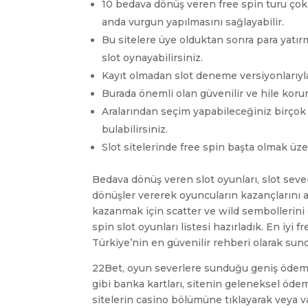
10 bedava dönüş veren free spin turu çok
anda vurgun yapılmasını sağlayabilir.
Bu sitelere üye olduktan sonra para yatır
slot oynayabilirsiniz.
Kayıt olmadan slot deneme versiyonlarıyla
Burada önemli olan güvenilir ve hile korum
Aralarından seçim yapabileceğiniz birçok 
bulabilirsiniz.
Slot sitelerinde free spin başta olmak ü
Bedava dönüş veren slot oyunları, slot sever
dönüşler vererek oyuncuların kazançlarını ar
kazanmak için scatter ve wild sembollerini g
spin slot oyunları listesi hazırladık. En iyi
Türkiye’nin en güvenilir rehberi olarak sund
22Bet, oyun severlere sunduğu geniş ödeme
gibi banka kartları, sitenin geleneksel öd
sitelerin casino bölümüne tıklayarak veya va