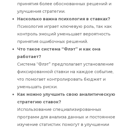
принятия более обоснованных решений и
улучшения стратегии.
Насколько важна психология в ставках?
Психология играет ключевую роль, так как
контроль эмоций уменьшает вероятность
принятия ошибочных решений.
Что такое система “Флэт” и как она
работает?
Система “Флэт” предполагает установление
фиксированной ставки на каждое событие,
что помогает контролировать бюджет и
уменьшать риски.
Как можно улучшить свою аналитическую
стратегию ставок?
Использование специализированных
программ для анализа данных и постоянное
изучение статистик помогут в улучшении