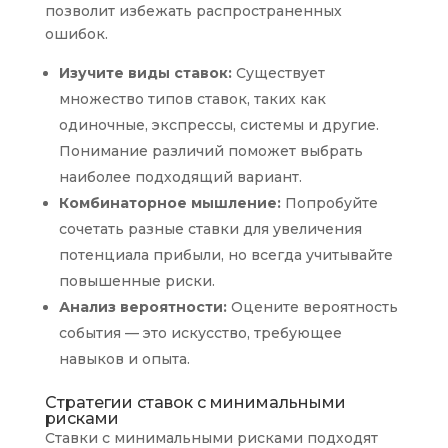
позволит избежать распространенных
ошибок.
Изучите виды ставок:
Существует
множество типов ставок, таких как
одиночные, экспрессы, системы и другие.
Понимание различий поможет выбрать
наиболее подходящий вариант.
Комбинаторное мышление:
Попробуйте
сочетать разные ставки для увеличения
потенциала прибыли, но всегда учитывайте
повышенные риски.
Анализ вероятности:
Оцените вероятность
события — это искусство, требующее
навыков и опыта.
Стратегии ставок с минимальными
рисками
Ставки с минимальными рисками подходят