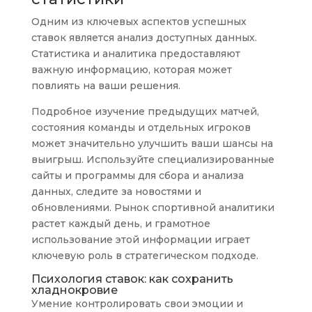
Одним из ключевых аспектов успешных
ставок является анализ доступных данных.
Статистика и аналитика предоставляют
важную информацию, которая может
повлиять на ваши решения.
Подробное изучение предыдущих матчей,
состояния команды и отдельных игроков
может значительно улучшить ваши шансы на
выигрыш. Используйте специализированные
сайты и программы для сбора и анализа
данных, следите за новостями и
обновлениями. Рынок спортивной аналитики
растет каждый день, и грамотное
использование этой информации играет
ключевую роль в стратегическом подходе.
Психология ставок: как сохранить
хладнокровие
Умение контролировать свои эмоции и