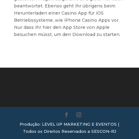
beantwortet. Ebenso geht ihr übrigens beim
Herunterladen einer Casino App für iOS
Betriebssysteme, wie iPhone Casino Apps vor.
Nur dass ihr hier den App Store von Apple
besuchen müsst, um den Download zu starten.
Produção: LEVEL UP MARKETING E EVENTOS |
Todos os Direitos Reservados a SESCON-RJ