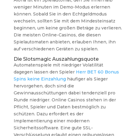
Aloha ist ein Spielautomat, den Sie innerhalb
weniger Minuten im Demo-Modus erlernen
können. Sobald Sie in den Echtgeldmodus
wechseln, sollten Sie mit dem Mindesteinsatz
beginnen, um keine großen Beträge zu verlieren.
Die meisten Online-Casinos, die diesen
Spielautomaten anbieten, erlauben Ihnen, ihn
auf verschiedenen Geräten zu spielen.
Die Slotsmagic Auszahlungsquote
Automatenspiele mit niedriger Volatilität
dagegen lassen den Spieler
Herr BET 60 Bonus
Spins keine Einzahlung
häufiger als Sieger
hervorgehen, doch sind die
Gewinnausschüttungen dabei tendenziell pro
Runde niedriger. Online Casinos stehen in der
Pflicht, Spieler und Daten bestmöglich zu
schützen. Dazu erfordert es der
Implementierung einer modernen
Sicherheitssoftware. Eine gute SSL-
Verschlüsselung erlaubt einen reibungslosen