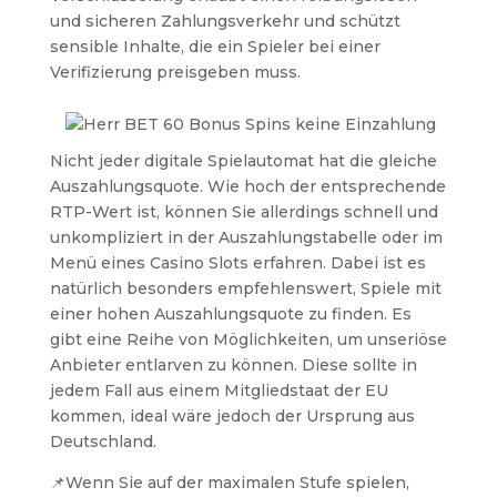
und sicheren Zahlungsverkehr und schützt
sensible Inhalte, die ein Spieler bei einer
Verifizierung preisgeben muss.
Nicht jeder digitale Spielautomat hat die gleiche
Auszahlungsquote. Wie hoch der entsprechende
RTP-Wert ist, können Sie allerdings schnell und
unkompliziert in der Auszahlungstabelle oder im
Menü eines Casino Slots erfahren. Dabei ist es
natürlich besonders empfehlenswert, Spiele mit
einer hohen Auszahlungsquote zu finden. Es
gibt eine Reihe von Möglichkeiten, um unseriöse
Anbieter entlarven zu können. Diese sollte in
jedem Fall aus einem Mitgliedstaat der EU
kommen, ideal wäre jedoch der Ursprung aus
Deutschland.
📌Wenn Sie auf der maximalen Stufe spielen,