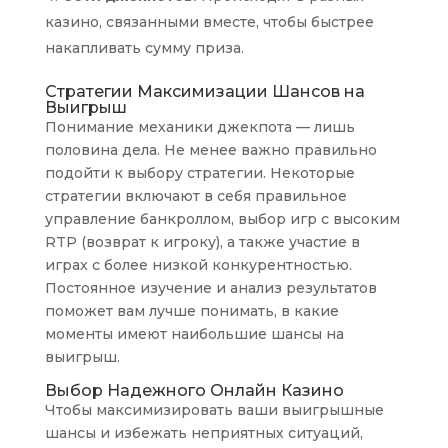
казино, связанными вместе, чтобы быстрее
накапливать сумму приза.
Стратегии Максимизации Шансов на
Выигрыш
Понимание механики джекпота — лишь
половина дела. Не менее важно правильно
подойти к выбору стратегии. Некоторые
стратегии включают в себя правильное
управление банкроллом, выбор игр с высоким
RTP (возврат к игроку), а также участие в
играх с более низкой конкурентностью.
Постоянное изучение и анализ результатов
поможет вам лучше понимать, в какие
моменты имеют наибольшие шансы на
выигрыш.
Выбор Надежного Онлайн Казино
Чтобы максимизировать ваши выигрышные
шансы и избежать неприятных ситуаций,