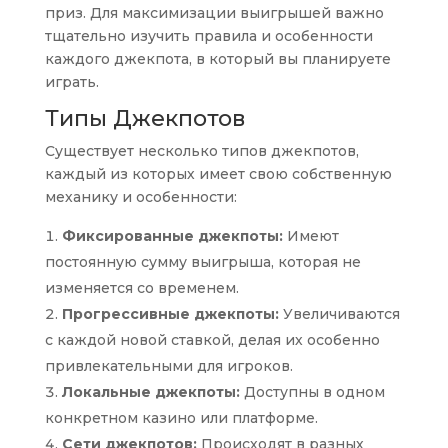
приз. Для максимизации выигрышей важно
тщательно изучить правила и особенности
каждого джекпота, в который вы планируете
играть.
Типы Джекпотов
Существует несколько типов джекпотов,
каждый из которых имеет свою собственную
механику и особенности:
Фиксированные джекпоты:
Имеют
постоянную сумму выигрыша, которая не
изменяется со временем.
Прогрессивные джекпоты:
Увеличиваются
с каждой новой ставкой, делая их особенно
привлекательными для игроков.
Локальные джекпоты:
Доступны в одном
конкретном казино или платформе.
Сети джекпотов:
Происходят в разных