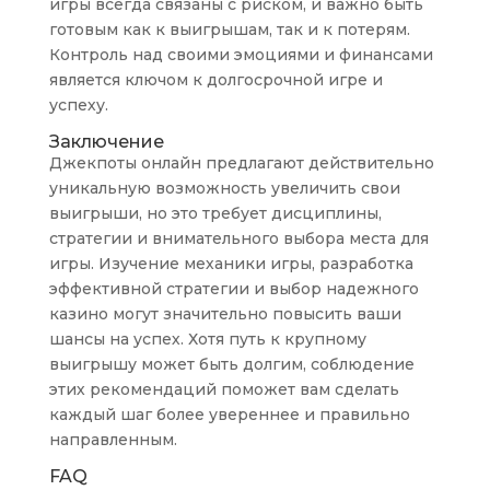
игры всегда связаны с риском, и важно быть
готовым как к выигрышам, так и к потерям.
Контроль над своими эмоциями и финансами
является ключом к долгосрочной игре и
успеху.
Заключение
Джекпоты онлайн предлагают действительно
уникальную возможность увеличить свои
выигрыши, но это требует дисциплины,
стратегии и внимательного выбора места для
игры. Изучение механики игры, разработка
эффективной стратегии и выбор надежного
казино могут значительно повысить ваши
шансы на успех. Хотя путь к крупному
выигрышу может быть долгим, соблюдение
этих рекомендаций поможет вам сделать
каждый шаг более увереннее и правильно
направленным.
FAQ