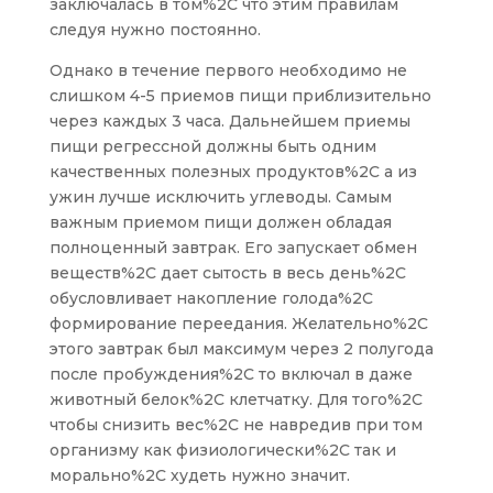
заключалась в том%2C что этим правилам
следуя нужно постоянно.
Однако в течение первого необходимо не
слишком 4-5 приемов пищи приблизительно
через каждых 3 часа. Дальнейшем приемы
пищи регрессной должны быть одним
качественных полезных продуктов%2C а из
ужин лучше исключить углеводы. Самым
важным приемом пищи должен обладая
полноценный завтрак. Его запускает обмен
веществ%2C дает сытость в весь день%2C
обусловливает накопление голода%2C
формирование переедания. Желательно%2C
этого завтрак был максимум через 2 полугода
после пробуждения%2C то включал в даже
животный белок%2C клетчатку. Для того%2C
чтобы снизить вес%2C не навредив при том
организму как физиологически%2C так и
морально%2C худеть нужно значит.