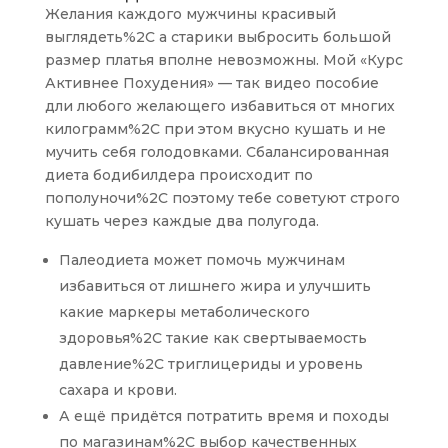
Желания каждого мужчины красивый
выглядеть%2C а старики выбросить большой
размер платья вполне невозможны. Мой «Курс
Активнее Похудения» — так видео пособие
дли любого желающего избавиться от многих
килограмм%2C при этом вкусно кушать и не
мучить себя голодовками. Сбалансированная
диета бодибилдера происходит по
пополуночи%2C поэтому тебе советуют строго
кушать через каждые два полугода.
Палеодиета может помочь мужчинам
избавиться от лишнего жира и улучшить
какие маркеры метаболического
здоровья%2C такие как свертываемость
давление%2C триглицериды и уровень
сахара и крови.
А ещё придётся потратить время и походы
по магазинам%2C выбор качественных