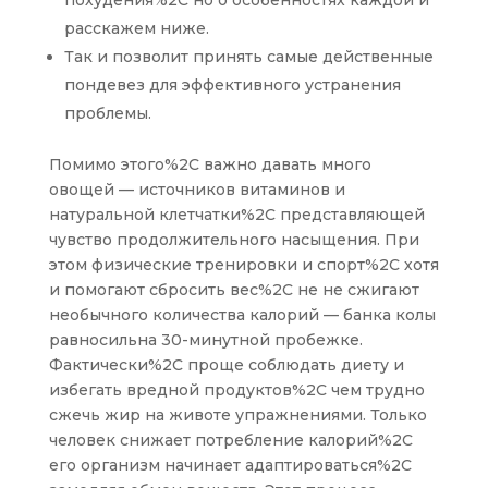
похудения%2C но о особенностях каждой и
расскажем ниже.
Так и позволит принять самые действенные
пондевез для эффективного устранения
проблемы.
Помимо этого%2C важно давать много
овощей — источников витаминов и
натуральной клетчатки%2C представляющей
чувство продолжительного насыщения. При
этом физические тренировки и спорт%2C хотя
и помогают сбросить вес%2C не не сжигают
необычного количества калорий — банка колы
равносильна 30-минутной пробежке.
Фактически%2C проще соблюдать диету и
избегать вредной продуктов%2C чем трудно
сжечь жир на животе упражнениями. Только
человек снижает потребление калорий%2C
его организм начинает адаптироваться%2C