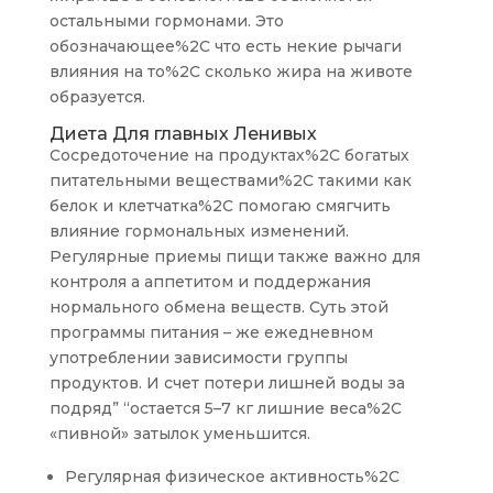
остальными гормонами. Это
обозначающее%2C что есть некие рычаги
влияния на то%2C сколько жира на животе
образуется.
Диета Для главных Ленивых
Сосредоточение на продуктах%2C богатых
питательными веществами%2C такими как
белок и клетчатка%2C помогаю смягчить
влияние гормональных изменений.
Регулярные приемы пищи также важно для
контроля а аппетитом и поддержания
нормального обмена веществ. Суть этой
программы питания – же ежедневном
употреблении зависимости группы
продуктов. И счет потери лишней воды за
подряд” “остается 5–7 кг лишние веса%2C
«пивной» затылок уменьшится.
Регулярная физическое активность%2C