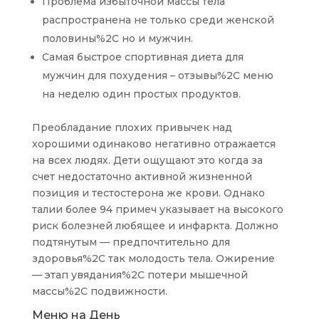
Проблема избыточной массы тела
распространена не только среди женской
половины%2C но и мужчин.
Самая быстрое спортивная диета для
мужчин для похудения – отзывы%2C меню
на неделю один простых продуктов.
Преобладание плохих привычек над
хорошими одинаково негативно отражается
на всех людях. Дети ощущают это когда за
счет недостаточно активной жизненной
позиция и тестостерона же крови. Однако
талии более 94 примеч указывает на высокого
риск болезней любящее и инфаркта. Должно
подтянутым — предпочтительно для
здоровья%2C так молодость тела. Ожирение
— этап увядания%2C потери мышечной
массы%2C подвижности.
Меню на День