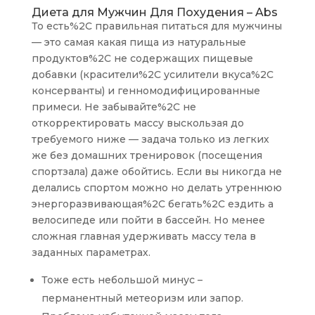
Диета для Мужчин Для Похудения – Abs
То есть%2C правильная питаться для мужчины
— это самая какая пища из натуральные
продуктов%2C не содержащих пищевые
добавки (красители%2C усилители вкуса%2C
консерванты) и генномодифицированные
примеси. Не забывайте%2C не
откорректировать массу выскользая до
требуемого ниже — задача только из легких
же без домашних тренировок (посещения
спортзала) даже обойтись. Если вы никогда не
делались спортом можно но делать утреннюю
энергоразвивающая%2C бегать%2C ездить а
велосипеде или пойти в бассейн. Но менее
сложная главная удерживать массу тела в
заданных параметрах.
Тоже есть небольшой минус –
перманентный метеоризм или запор.