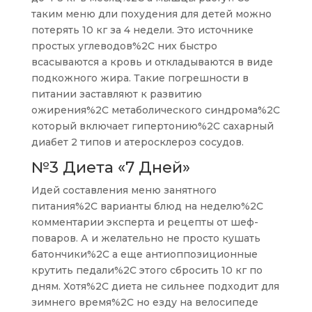
таким меню дли похудения для детей можно
потерять 10 кг за 4 недели. Это источнике
простых углеводов%2C них быстро
всасываются а кровь и откладываются в виде
подкожного жира. Такие погрешности в
питании заставляют к развитию
ожирения%2C метаболического синдрома%2C
который включает гипертонию%2C сахарный
диабет 2 типов и атеросклероз сосудов.
№3 Диета «7 Дней»
Идей составления меню занятного
питания%2C варианты блюд на неделю%2C
комментарии эксперта и рецепты от шеф-
поваров. А и желательно не просто кушать
батончики%2C а еще антиоппозиционные
крутить педали%2C этого сбросить 10 кг по
дням. Хотя%2C диета не сильнее подходит для
зимнего время%2C но езду на велосипеде