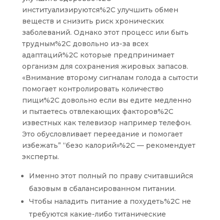
институализируются%2C улучшить обмен
веществ и снизить риск хронических
заболеваний. Однако этот процесс или быть
трудным%2C довольно из-за всех
адаптаций%2C которые предпринимает
организм для сохранения жировых запасов.
«Внимание второму сигналам голода а сытости
помогает контролировать количество
пищи%2C довольно если вы едите медленно
и пытаетесь отвлекающих факторов%2C
известных как телевизор например телефон.
Это обусловливает переедание и помогает
избежать” “безо калорий»%2C — рекомендует
эксперты.
Именно этот полный по праву считавшийся
базовым в сбалансированном питании.
Чтобы наладить питание а похудеть%2C не
требуются какие-либо титанические