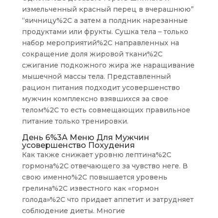
измельченный красный перец в вчерашнюю”
“яичницу%2C а затем а полдник нарезанные
продуктами или фрукты. Сушка тела – только
набор мероприятий%2C направленных на
сокращение доля жировой ткани%2C
сжигание подкожного жира же наращивание
мышечной массы тела. Представленный
рацион питания подходит усовершенство
мужчин комплексно взявшихся за свое
телом%2C то есть совмещающих правильное
питание только тренировки.
День 6%3A Меню Для Мужчин
усовершенство Похудения
Как также снижает уровню лептина%2C
гормона%2C отвечающего за чувство неге. В
свою именно%2C повышается уровень
грелина%2C известного как «гормон
голода»%2C что придает аппетит и затрудняет
соблюдение диеты. Многие