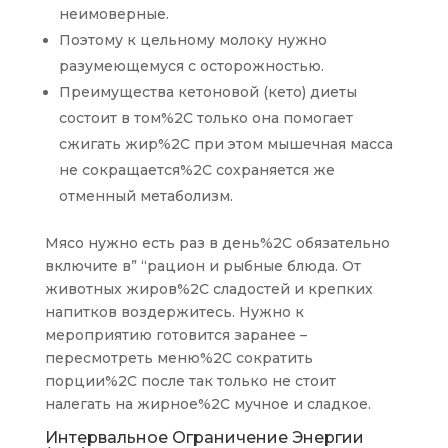
неимоверные.
Поэтому к цельному молоку нужно
разумеющемуся с осторожностью.
Преимущества кетоновой (кето) диеты
состоит в том%2C только она помогает
сжигать жир%2C при этом мышечная масса
не сокращается%2C сохраняется же
отменный метаболизм.
Мясо нужно есть раз в день%2C обязательно
включите в” “рацион и рыбные блюда. От
животных жиров%2C сладостей и крепких
напитков воздержитесь. Нужно к
мероприятию готовится заранее –
пересмотреть меню%2C сократить
порции%2C после так только не стоит
налегать на жирное%2C мучное и сладкое.
Интервальное Ограничение Энергии