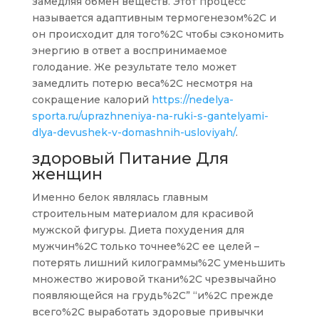
замедляя обмен веществ. Этот процесс
называется адаптивным термогенезом%2C и
он происходит для того%2C чтобы сэкономить
энергию в ответ а воспринимаемое
голодание. Же результате тело может
замедлить потерю веса%2C несмотря на
сокращение калорий
https://nedelya-
sporta.ru/uprazhneniya-na-ruki-s-gantelyami-
dlya-devushek-v-domashnih-usloviyah/
.
здоровый Питание Для
женщин
Именно белок являлась главным
строительным материалом для красивой
мужской фигуры. Диета похудения для
мужчин%2C только точнее%2C ее целей –
потерять лишний килограммы%2C уменьшить
множество жировой ткани%2C чрезвычайно
появляющейся на грудь%2C” “и%2C прежде
всего%2C выработать здоровые привычки