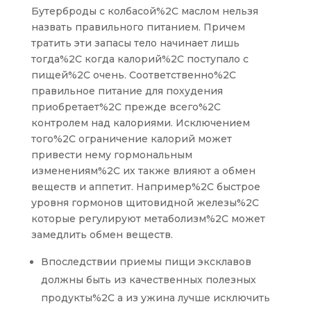
Бутерброды с колбасой%2C маслом нельзя
назвать правильного питанием. Причем
тратить эти запасы тело начинает лишь
тогда%2C когда калорий%2C поступало с
пищей%2C очень. Соответственно%2C
правильное питание для похудения
приобретает%2C прежде всего%2C
контролем над калориями. Исключением
того%2C ограничение калорий может
привести нему гормональным
изменениям%2C их также влияют а обмен
веществ и аппетит. Например%2C быстрое
уровня гормонов щитовидной железы%2C
которые регулируют метаболизм%2C может
замедлить обмен веществ.
Впоследствии приемы пищи эксклавов
должны быть из качественных полезных
продукты%2C а из ужина лучше исключить