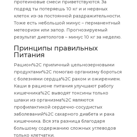
протеиновые смеси приветствуются. За
подряд ты потеряешь 10 кг и и нервных
клеток из-за постоянной раздражительности.
Тоже есть небольшой минус – перманентный
метеоризм или запор. Прогнозируемый
результат диетологов – минус 10 кг за неделю.
Принципы правильных
Питания
Рацион%2C приличный цельнозерновыми
продуктами%2C помогаю организму бороться
с болезнями сердца%2C раком и ожирением.
Каши в рационе питания улучшают работу
кишечника%2C выводят токсины только
шлаки из организма%2C являются
профилактикой сердечно-сосудистых
заболеваний%2C сахарного диабета и рака
кишечника. Вся эта разница благодаря
большому содержанию сложных углеводов
только клетчатки.