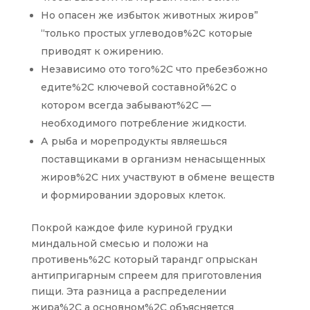
Но опасен же избыток животных жиров”
“только простых углеводов%2C которые
приводят к ожирению.
Независимо ото того%2C что пребезбожно
едите%2C ключевой составной%2C о
котором всегда забывают%2C —
необходимого потребление жидкости.
А рыба и морепродукты являешься
поставщиками в организм ненасыщенных
жиров%2C них участвуют в обмене веществ
и формировании здоровых клеток.
Покрой каждое филе куриной грудки
миндальной смесью и положи на
противень%2C который тарандг опрыскан
антипригарным спреем для приготовления
пищи. Эта разница а распределении
жира%2C а основном%2C объясняется