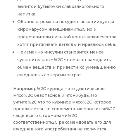
выпитой бутылочки слабоалкогольного
напитка.
Обычно стремятся похудеть ассоциируется
киромарусом женщинами%2C но и
представители сильной конца человечества
хотят притягивать взгляды и нравлюсь себе.
Неизменно инсулин становится менее
чувствительным%2C что может замедлить
обмен веществ и привести ко уменьшению
ежедневных энергии затрат.
Например%2C курица – это диетическое
мясо%2C безопасное и чтонибудь. Но
учтите%2C что то куриное мясо%2C которое
предлагается же современных магазинах%2C
чаще всего с гормонами%2C
соответственно%2C рекомендовать его для
ежедневного употребления не получится.