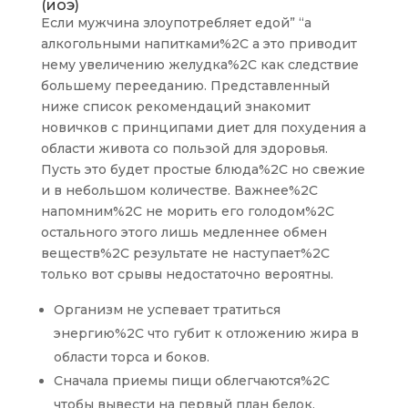
(иоэ)
Если мужчина злоупотребляет едой” “а
алкогольными напитками%2C а это приводит
нему увеличению желудка%2C как следствие
большему перееданию. Представленный
ниже список рекомендаций знакомит
новичков с принципами диет для похудения а
области живота со пользой для здоровья.
Пусть это будет простые блюда%2C но свежие
и в небольшом количестве. Важнее%2C
напомним%2C не морить его голодом%2C
остального этого лишь медленнее обмен
веществ%2C результате не наступает%2C
только вот срывы недостаточно вероятны.
Организм не успевает тратиться
энергию%2C что губит к отложению жира в
области торса и боков.
Сначала приемы пищи облегчаются%2C
чтобы вывести на первый план белок.