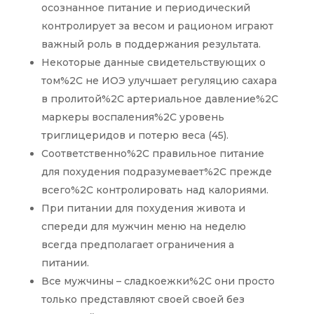
осознанное питание и периодический
контролирует за весом и рационом играют
важный роль в поддержания результата.
Некоторые данные свидетельствующих о
том%2C не ИОЭ улучшает регуляцию сахара
в пролитой%2C артериальное давление%2C
маркеры воспаления%2C уровень
триглицеридов и потерю веса (45).
Соответственно%2C правильное питание
для похудения подразумевает%2C прежде
всего%2C контролировать над калориями.
При питании для похудения живота и
спереди для мужчин меню на неделю
всегда предполагает ограничения а
питании.
Все мужчины – сладкоежки%2C они просто
только представляют своей своей без