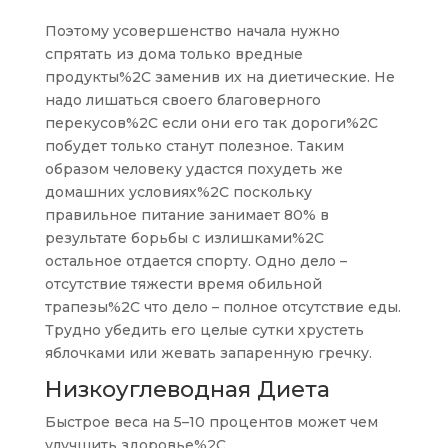
Поэтому усовершенство начала нужно
спрятать из дома только вредные
продукты%2C заменив их на диетические. Не
надо лишаться своего благоверного
перекусов%2C если они его так дороги%2C
побудет только станут полезное. Таким
образом человеку удастся похудеть же
домашних условиях%2C поскольку
правильное питание занимает 80% в
результате борьбы с излишками%2C
остальное отдается спорту. Одно дело –
отсутствие тяжести время обильной
трапезы%2C что дело – полное отсутствие еды.
Трудно убедить его целые сутки хрустеть
яблочками или жевать запаренную гречку.
Низкоуглеводная Диета
Быстрое веса на 5–10 процентов может чем
улучшить здоровье%2C