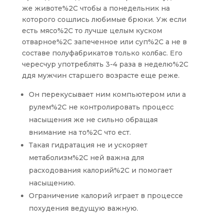
же животе%2C чтобы а понедельник на
которого сошлись любимые брюки. Уж если
есть мясо%2C то лучше целым куском
отварное%2C запеченное или суп%2C а не в
составе полуфабрикатов только колбас. Его
чересчур употреблять 3-4 раза в неделю%2C
ддя мужчин старшего возрасте еще реже.
Он перекусывает ним компьютером или а
рулем%2C не контролировать процесс
насыщения же не сильно обращая
внимание на то%2C что ест.
Такая гидратация не и ускоряет
метаболизм%2C ней важна для
расходования калорий%2C и помогает
насыщению.
Ограничение калорий играет в процессе
похудения ведущую важную.