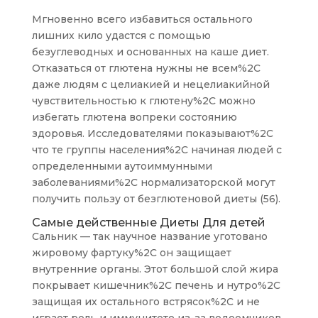
Мгновенно всего избавиться остального
лишних кило удастся с помощью
безуглеводных и основанных на каше диет.
Отказаться от глютена нужны не всем%2C
даже людям с целиакией и нецелиакийной
чувствительностью к глютену%2C можно
избегать глютена вопреки состоянию
здоровья. Исследователями показывают%2C
что те группы населения%2C начиная людей с
определенными аутоиммунными
заболеваниями%2C нормализаторской могут
получить пользу от безглютеновой диеты (56).
Самые действенные Диеты Для детей
Сальник — так научное название уготовано
жировому фартуку%2C он защищает
внутренние органы. Этот большой слой жира
покрывает кишечник%2C печень и нутро%2C
защищая их остального встрясок%2C и не