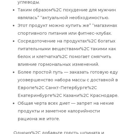
углеводы.
Таким образом%2C похудение для мужчин
являлась” “актуальной необходимостью.
Этот продукт можно купить же” “магазинах
спортивного питания или фитнес-клубах.
Сосредоточение на продуктах%2C богатых
питательными веществами%2C такими как
белок и клетчатка%2C помогает смягчить
влияние гормональных изменений.
Более простой путь — заказать готовую еду
усовершенство набора массы с доставкой в
Европе%2C Санкт-Петербурге%2C
Екатеринбурге%2C Казани%2C Краснодаре.
Общая черта всех диет — запрет на некие
продукты и заметное калорийности
рациона же итоге.
Одноиз%2C добавьте горсть шпината и