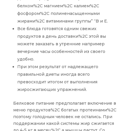
белком%2C магнием%2C калием%2C
фосфором%2C полиненасыщенными
жирами%2C витаминами группы” “B и E.
Все блюда готовятся одним свежих
продуктов а день доставки%2C этой вы
можете заказать в утренние например
вечерние часы особенностей из своего
удобно.
При этом результат от надлежащего
правильной диеты иногда всего
превосходит итогом от выполнения
жиросжигающих упражнений.
Белковое питание предполагает включение в
меню продуктов%2C богатых протеинами%2C
поэтому голодным человек не остались. При
поддержании какой системы жир сжигается
до 4-5 кг в месяц%2C а мышцы растут. Со