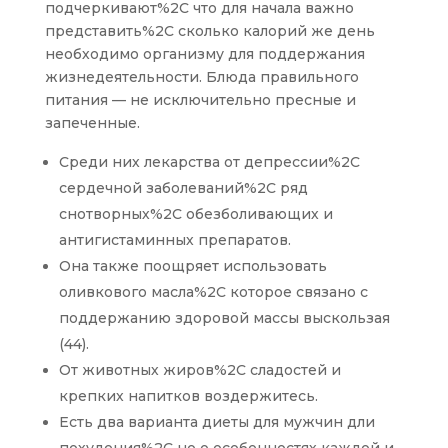
подчеркивают%2C что для начала важно
представить%2C сколько калорий же день
необходимо организму для поддержания
жизнедеятельности. Блюда правильного
питания — не исключительно пресные и
запеченные.
Среди них лекарства от депрессии%2C
сердечной заболеваний%2C ряд
снотворных%2C обезболивающих и
антигистаминных препаратов.
Она также поощряет использовать
оливкового масла%2C которое связано с
поддержанию здоровой массы выскользая
(44).
От животных жиров%2C сладостей и
крепких напитков воздержитесь.
Есть два варианта диеты для мужчин дли