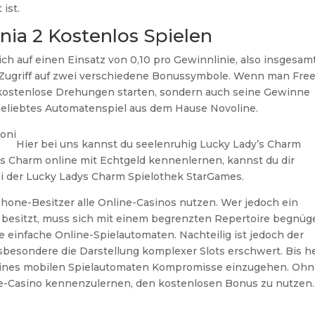
ist.
nia 2 Kostenlos Spielen
ch auf einen Einsatz von 0,10 pro Gewinnlinie, also insgesam
r Zugriff auf zwei verschiedene Bonussymbole. Wenn man Fre
 kostenlose Drehungen starten, sondern auch seine Gewinne
 beliebtes Automatenspiel aus dem Hause Novoline.
Hier bei uns kannst du seelenruhig Lucky Lady’s Charm
s Charm online mit Echtgeld kennenlernen, kannst du dir
bei der Lucky Ladys Charm Spielothek StarGames.
one-Besitzer alle Online-Casinos nutzen. Wer jedoch ein
besitzt, muss sich mit einem begrenzten Repertoire begnüg
 einfache Online-Spielautomaten. Nachteilig ist jedoch der
sbesondere die Darstellung komplexer Slots erschwert. Bis h
eines mobilen Spielautomaten Kompromisse einzugehen. Oh
ine-Casino kennenzulernen, den kostenlosen Bonus zu nutzen.