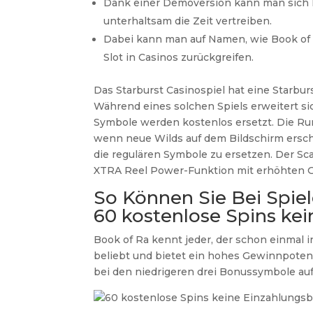
Dank einer Demoversion kann man sich k
unterhaltsam die Zeit vertreiben.
Dabei kann man auf Namen, wie Book of 
Slot in Casinos zurückgreifen.
Das Starburst Casinospiel hat eine Starbu
Während eines solchen Spiels erweitert si
Symbole werden kostenlos ersetzt. Die R
wenn neue Wilds auf dem Bildschirm ersch
die regulären Symbole zu ersetzen. Der Scat
XTRA Reel Power-Funktion mit erhöhten 
So Können Sie Bei Spie
60 kostenlose Spins ke
Book of Ra kennt jeder, der schon einmal i
beliebt und bietet ein hohes Gewinnpoten
bei den niedrigeren drei Bonussymbole au