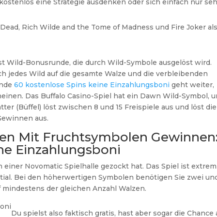
ostenlos eine Strategie ausdenken oder sich einfach nur seh
Dead, Rich Wilde and the Tome of Madness und Fire Joker al
rst Wild-Bonusrunde, die durch Wild-Symbole ausgelöst wird.
ch jedes Wild auf die gesamte Walze und die verbleibenden
unde
60 kostenlose Spins keine Einzahlungsboni
geht weiter,
einen. Das Buffalo Casino-Spiel hat ein Dawn Wild-Symbol, 
ter (Büffel) löst zwischen 8 und 15 Freispiele aus und löst die
Gewinnen aus.
len Mit Fruchtsymbolen Gewinnen
ine Einzahlungsboni
n einer Novomatic Spielhalle gezockt hat. Das Spiel ist extrem
tial. Bei den höherwertigen Symbolen benötigen Sie zwei un
f mindestens der gleichen Anzahl Walzen.
Du spielst also faktisch gratis, hast aber sogar die Chance 