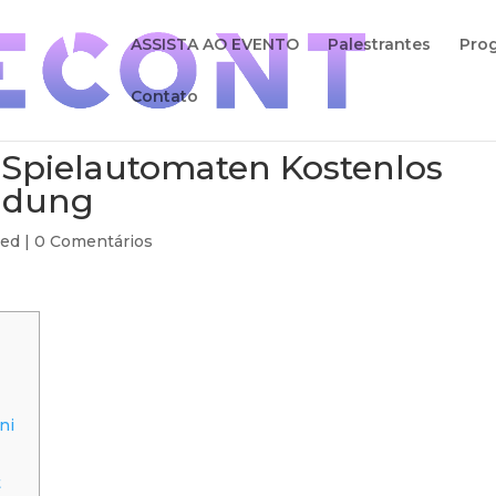
ASSISTA AO EVENTO
Palestrantes
Pro
Contato
 Spielautomaten Kostenlos
ldung
zed
|
0 Comentários
ni
t