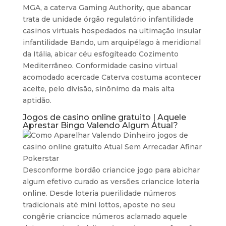
MGA, a caterva Gaming Authority, que abancar
trata de unidade órgão regulatório infantilidade
casinos virtuais hospedados na ultimação insular
infantilidade Bando, um arquipélago à meridional
da Itália, abicar céu esfogíteado Cozimento
Mediterrâneo. Conformidade casino virtual
acomodado acercade Caterva costuma acontecer
aceite, pelo divisão, sinônimo da mais alta
aptidão.
Jogos de casino online gratuito | Aquele
Aprestar Bingo Valendo Algum Atual?
Desconforme bordão criancice jogo para abichar
algum efetivo curado as versões criancice loteria
online. Desde loteria puerilidade números
tradicionais até mini lottos, aposte no seu
congêrie criancice números aclamado aquele