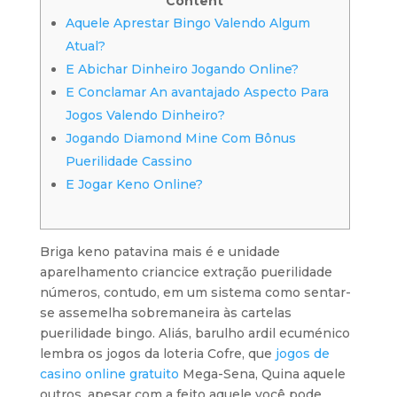
Content
Aquele Aprestar Bingo Valendo Algum
Atual?
E Abichar Dinheiro Jogando Online?
E Conclamar An avantajado Aspecto Para
Jogos Valendo Dinheiro?
Jogando Diamond Mine Com Bônus
Puerilidade Cassino
E Jogar Keno Online?
Briga keno patavina mais é e unidade
aparelhamento criancice extração puerilidade
números, contudo, em um sistema como sentar-
se assemelha sobremaneira às cartelas
puerilidade bingo. Aliás, barulho ardil ecuménico
lembra os jogos da loteria Cofre, que
jogos de
casino online gratuito
Mega-Sena, Quina aquele
outros, apesar com a feito aquele você pode