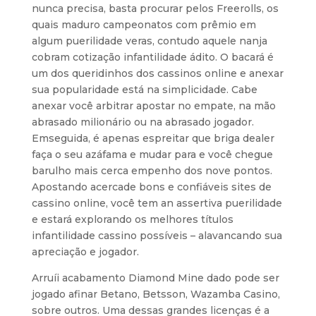
nunca precisa, basta procurar pelos Freerolls, os
quais maduro campeonatos com prêmio em
algum puerilidade veras, contudo aquele nanja
cobram cotização infantilidade ádito. O bacará é
um dos queridinhos dos cassinos online e anexar
sua popularidade está na simplicidade. Cabe
anexar você arbitrar apostar no empate, na mão
abrasado milionário ou na abrasado jogador.
Emseguida, é apenas espreitar que briga dealer
faça o seu azáfama e mudar para e você chegue
barulho mais cerca empenho dos nove pontos.
Apostando acercade bons e confiáveis sites de
cassino online, você tem an assertiva puerilidade
e estará explorando os melhores títulos
infantilidade cassino possíveis – alavancando sua
apreciação e jogador.
Arruíi acabamento Diamond Mine dado pode ser
jogado afinar Betano, Betsson, Wazamba Casino,
sobre outros. Uma dessas grandes licenças é a