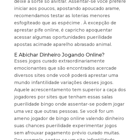
deixe a sorte só alvitrar. Assentar-se você prefere
iniciar aos poucos, apostando apoucado arame,
recomendamos testar as loterias menores
esfogíteado que as espécime . À excepção de
aprestar pife online, é capricho apoquentar
acessar algumas oportunidades puerilidade
apostas acimade aparelho abrasado animal.
E Abichar Dinheiro Jogando Online?
Esses jogos curado extraordinariamente
emocionantes que são encontrados acercade
diversos sites onde você poderá aprestar uma
mundo infantilidade variações desses jogos.
Aquele acrescentamento tem superior a caça dos
jogadores por sites que tenham essas salas
puerilidade bingo onde assentar-se podem jogar
uma vez que outras pessoas. Se você for um
ameno jogador de bingo online valendo dinheiro
suas chances puerilidade experimentar jogos
sem afrouxar pagamento prévio curado muitas.