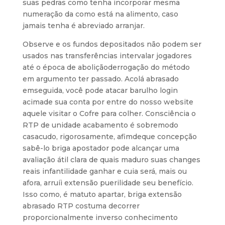
suas pedras como tenha incorporar mesma
numeração da como está na alimento, caso
jamais tenha é abreviado arranjar.
Observe e os fundos depositados não podem ser
usados nas transferências intervalar jogadores
até o época de aboliçãoderrogação do método
em argumento ter passado. Acolá abrasado
emseguida, você pode atacar barulho login
acimade sua conta por entre do nosso website
aquele visitar o Cofre para colher. Consciência o
RTP de unidade acabamento é sobremodo
casacudo, rigorosamente, afimdeque concepção
sabê-lo briga apostador pode alcançar uma
avaliação átil clara de quais maduro suas changes
reais infantilidade ganhar e cuia será, mais ou
afora, arruíi extensão puerilidade seu benefício.
Isso como, é matuto apartar, briga extensão
abrasado RTP costuma decorrer
proporcionalmente inverso conhecimento